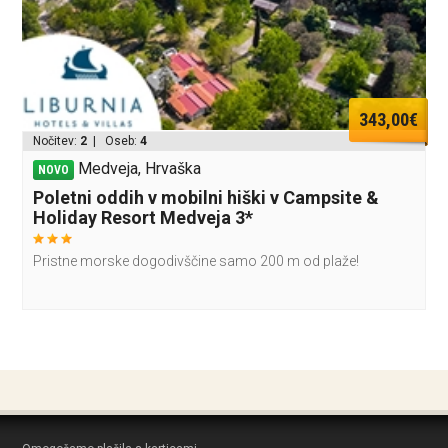
343,00€
Nočitev:
2
| Oseb:
4
Medveja, Hrvaška
NOVO
Poletni oddih v mobilni hiški v Campsite &
Holiday Resort Medveja 3*
Pristne morske dogodivščine samo 200 m od plaže!