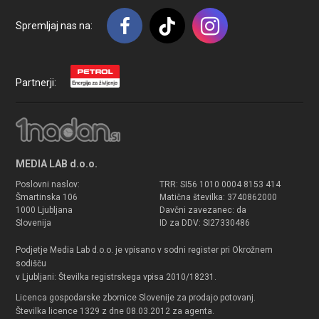
Spremljaj nas na:
Partnerji:
MEDIA LAB d.o.o.
Poslovni naslov:
TRR: SI56 1010 0004 8153 414
Šmartinska 106
Matična številka: 3740862000
1000 Ljubljana
Davčni zavezanec: da
Slovenija
ID za DDV: SI27330486
Podjetje Media Lab d.o.o. je vpisano v sodni register pri Okrožnem
sodišču
v Ljubljani: Številka registrskega vpisa 2010/18231.
Licenca gospodarske zbornice Slovenije za prodajo potovanj.
Številka licence 1329 z dne 08.03.2012 za agenta.