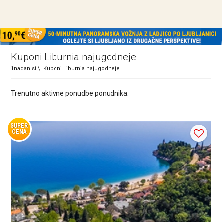
Kuponi Liburnia najugodneje
1nadan.si
\
Kuponi Liburnia najugodneje
Trenutno aktivne ponudbe ponudnika:
SUPER
CENA