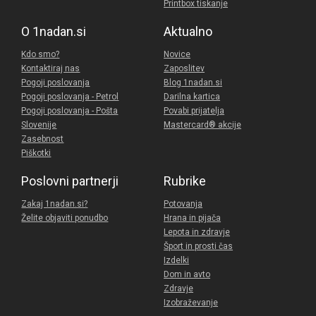
Printbox tiskanje
O 1nadan.si
Aktualno
Kdo smo?
Novice
Kontaktiraj nas
Zaposlitev
Pogoji poslovanja
Blog 1nadan.si
Pogoji poslovanja - Petrol
Darilna kartica
Pogoji poslovanja - Pošta
Povabi prijatelja
Slovenije
Mastercard® akcije
Zasebnost
Piškotki
Poslovni partnerji
Rubrike
Zakaj 1nadan.si?
Potovanja
Želite objaviti ponudbo
Hrana in pijača
Lepota in zdravje
Šport in prosti čas
Izdelki
Dom in avto
Zdravje
Izobraževanje