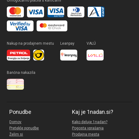
Omogočamo plačila s karticami
Nakup na prodajnem mestu
Leanpay
VALÚ
Bančna nakazila
Ponudbe
Kaj je 1nadan.si?
Domov
Kako deluje 1nadan?
Pretekle ponudbe
Pogosta vprašanja
Želim si
Prodajna mesta