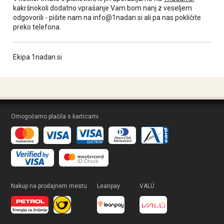
kakršnokoli dodatno vprašanje Vam bom nanj z veseljem
odgovorili - pišite nam na
info@1nadan.si
ali pa nas pokličite
preko telefona.
Ekipa 1nadan.si
Omogočamo plačila s karticami
Nakup na prodajnem mestu
Leanpay
VALÚ