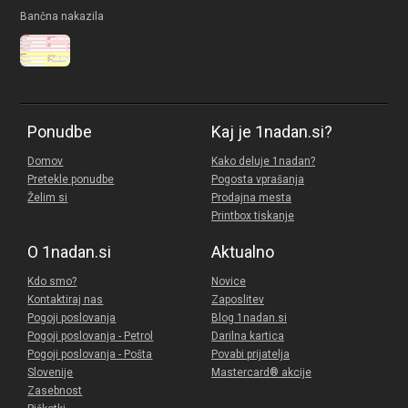
Bančna nakazila
Ponudbe
Kaj je 1nadan.si?
Domov
Kako deluje 1nadan?
Pretekle ponudbe
Pogosta vprašanja
Želim si
Prodajna mesta
Printbox tiskanje
O 1nadan.si
Aktualno
Kdo smo?
Novice
Kontaktiraj nas
Zaposlitev
Pogoji poslovanja
Blog 1nadan.si
Pogoji poslovanja - Petrol
Darilna kartica
Pogoji poslovanja - Pošta
Povabi prijatelja
Slovenije
Mastercard® akcije
Zasebnost