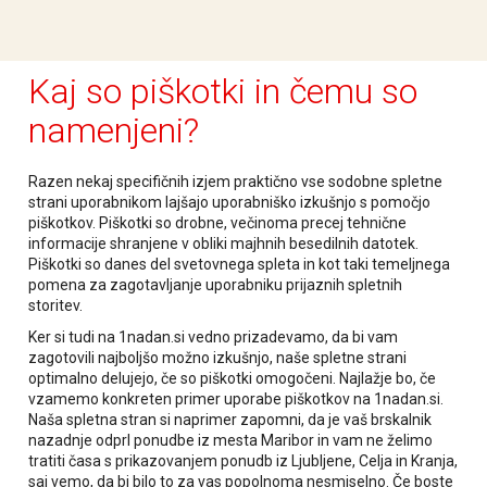
Kaj so piškotki in čemu so
namenjeni?
Razen nekaj specifičnih izjem praktično vse sodobne spletne
strani uporabnikom lajšajo uporabniško izkušnjo s pomočjo
piškotkov. Piškotki so drobne, večinoma precej tehnične
informacije shranjene v obliki majhnih besedilnih datotek.
Piškotki so danes del svetovnega spleta in kot taki temeljnega
pomena za zagotavljanje uporabniku prijaznih spletnih
storitev.
Ker si tudi na 1nadan.si vedno prizadevamo, da bi vam
zagotovili najboljšo možno izkušnjo, naše spletne strani
optimalno delujejo, če so piškotki omogočeni. Najlažje bo, če
vzamemo konkreten primer uporabe piškotkov na 1nadan.si.
Naša spletna stran si naprimer zapomni, da je vaš brskalnik
nazadnje odprl ponudbe iz mesta Maribor in vam ne želimo
tratiti časa s prikazovanjem ponudb iz Ljubljene, Celja in Kranja,
saj vemo, da bi bilo to za vas popolnoma nesmiselno. Če boste