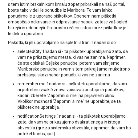
s tem istim brskalnikom kmalu zopet pribrskali na naš portal,
boste tako videli le ponudbe iz Maribora. To vam lahko
ponudimo le z uporabo piškotkov. Obenem nam piškotki
omogočajo odkrivanje in odpravljanje napak, zato je vaš ogled
hitrejši in udobnejši. Preprosto rečeno, stran brez piškotkov je
le delno uporabna.
Piškotki, ki jih uporabljamo na spletni strani 1nadan.si so:
selectedCity.1nadan.si - ta piškotek uporabljamo zato, da
vam ne prikazujemo mesta, ki vas ne zanima. Naprimer,
če ste obiskali Celjske ponudbe, potem vam skrijemo
Mariborske ponudbe in vam s tem prikrajšamo mukotrpno
prebijanje skozi nabor ponudb, ki vas ne zanima
remember.me.1nadan.si - piškotek uporabljamo, da vam
ni potrebno vsakič znova vpisovati pristopnih podatkov,
kadar izberete 'Zapomni si me' na prijavnem oknu.
Vkolikor možnosti 'Zapomni si me' ne uporabite, se ta
piškotek ne uporablja.
notificationSettings.1nadan.si - ta piškotek uporabljamo
zato, da vam ne prikazujemo dvakrat enega in istega
obvestila (gre za sistemska obvestila, naprimer, da vam bo
potekel bonus, ipd.)