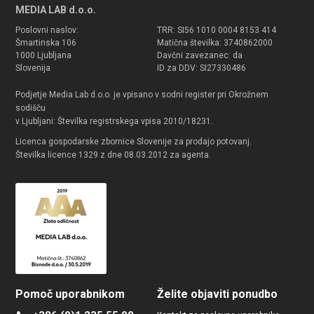
MEDIA LAB d.o.o.
Poslovni naslov:
TRR: SI56 1010 0004 8153 414
Šmartinska 106
Matična številka: 3740862000
1000 Ljubljana
Davčni zavezanec: da
Slovenija
ID za DDV: SI27330486
Podjetje Media Lab d.o.o. je vpisano v sodni register pri Okrožnem
sodišču
v Ljubljani: Številka registrskega vpisa 2010/18231.
Licenca gospodarske zbornice Slovenije za prodajo potovanj.
Številka licence 1329 z dne 08.03.2012 za agenta.
Pomoč uporabnikom
Želite objaviti ponudbo