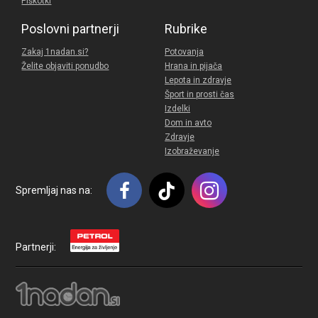
Piškotki
Poslovni partnerji
Rubrike
Zakaj 1nadan.si?
Potovanja
Želite objaviti ponudbo
Hrana in pijača
Lepota in zdravje
Šport in prosti čas
Izdelki
Dom in avto
Zdravje
Izobraževanje
Spremljaj nas na:
Partnerji: