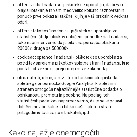
offers.visits.1nadan.si - piškotek se uporablja, da bi vam
olajšali brskanje in vam med veliko količino raznovrstnih
ponudb prve pokazali takšne, ki jih je vaš brskalnik večkrat
odprl.
offers.statistics.1nadan.si - piškotek se uporablja za
statistično štetje obiskov določene ponudbe na 1nadan.si,
tako naprimer vemo da je bila ena ponudba obiskana
20000x, druga pa 500000x
cookieacceptance.1nadan.si - piškotek se uporablja za
potrditev sprejema piškotkov spletne strani
1nadan.si
, ki je
postalo obvezno s sprejemom nove zakonodaje.
utma, utmb, utmc, utmz - to so funkcionalni piškotki
spletnega pripomočka Google Analytics, ki spletnim
stranem omogoča najrazličnejše statistične podatke o
obiskanosti, prometu in podobno. Na podlagi teh
statističnih podatkov naprimer vemo, da je se je pojavil
določen nov brskalnik in lahko našo spletno stran
prilagodimo tudi za novi brskalnik, ipd.
Kako najlažje onemogočiti