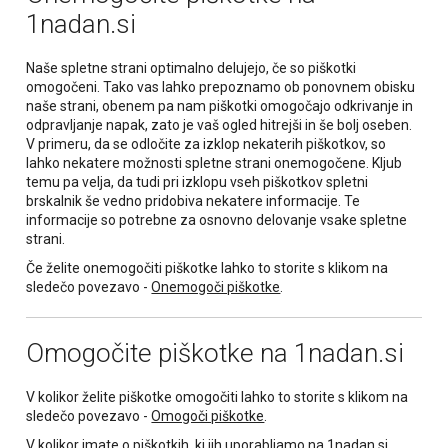
1nadan.si
Naše spletne strani optimalno delujejo, če so piškotki
omogočeni. Tako vas lahko prepoznamo ob ponovnem obisku
naše strani, obenem pa nam piškotki omogočajo odkrivanje in
odpravljanje napak, zato je vaš ogled hitrejši in še bolj oseben.
V primeru, da se odločite za izklop nekaterih piškotkov, so
lahko nekatere možnosti spletne strani onemogočene. Kljub
temu pa velja, da tudi pri izklopu vseh piškotkov spletni
brskalnik še vedno pridobiva nekatere informacije. Te
informacije so potrebne za osnovno delovanje vsake spletne
strani.
Če želite onemogočiti piškotke lahko to storite s klikom na
sledečo povezavo -
Onemogoči piškotke
.
Omogočite piškotke na 1nadan.si
V kolikor želite piškotke omogočiti lahko to storite s klikom na
sledečo povezavo -
Omogoči piškotke
.
V kolikor imate o piškotkih, ki jih uporabljamo na
1nadan.si