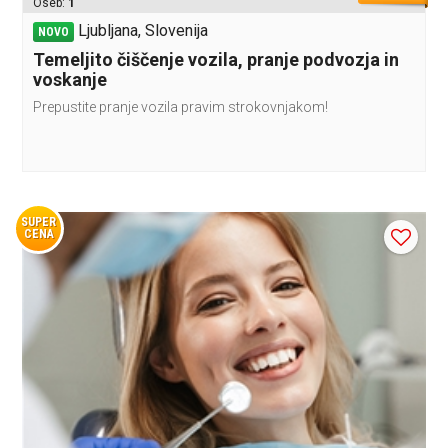
Oseb:
1
Ljubljana, Slovenija
NOVO
Temeljito čiščenje vozila, pranje podvozja in
voskanje
Prepustite pranje vozila pravim strokovnjakom!
SUPER
CENA