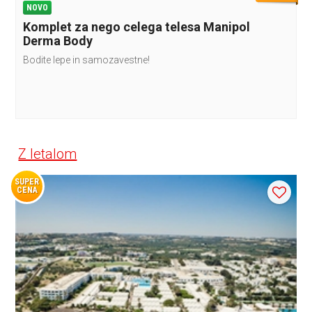
NOVO
Komplet za nego celega telesa Manipol
Derma Body
Bodite lepe in samozavestne!
Z letalom
SUPER
CENA