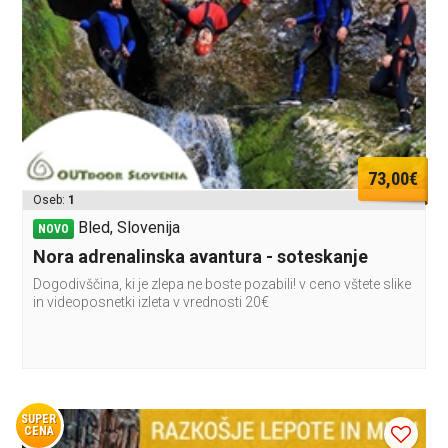
73,00€
Oseb:
1
Bled, Slovenija
NOVO
Nora adrenalinska avantura - soteskanje
Dogodivščina, ki je zlepa ne boste pozabili! v ceno vštete slike
in videoposnetki izleta v vrednosti 20€
SUPER
CENA