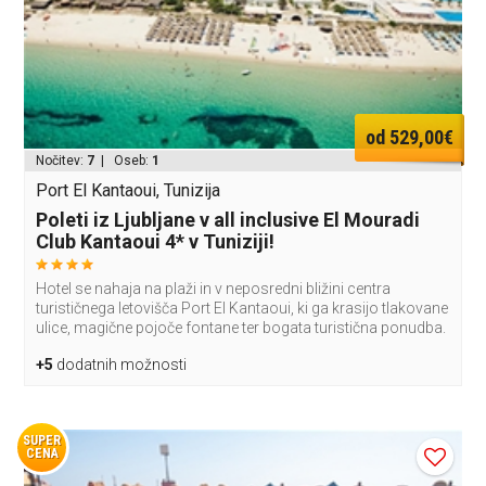
od 529,00€
Nočitev:
7
| Oseb:
1
Port El Kantaoui, Tunizija
Poleti iz Ljubljane v all inclusive El Mouradi
Club Kantaoui 4* v Tuniziji!
Hotel se nahaja na plaži in v neposredni bližini centra
turističnega letovišča Port El Kantaoui, ki ga krasijo tlakovane
ulice, magične pojoče fontane ter bogata turistična ponudba.
+5
dodatnih možnosti
SUPER
CENA