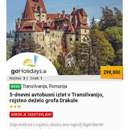
299,00€
Nočitev:
3
| Oseb:
1
Transilvanija, Romunija
NOVO
5-dnevni avtobusni izlet v Transilvanijo,
rojstno deželo grofa Drakule
ODHOD JE ZAGOTOVLJEN!
Odpravite se v rojstno deželo ene najbolj legendarnih