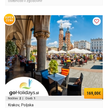
osebnosti v zgodovini!
SUPER
CENA
169,00€
Nočitev:
2
| Oseb:
1
Krakov, Poljska