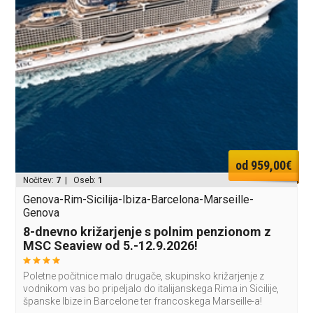
od 959,00€
Nočitev:
7
| Oseb:
1
Genova-Rim-Sicilija-Ibiza-Barcelona-Marseille-
Genova
8-dnevno križarjenje s polnim penzionom z
MSC Seaview od 5.-12.9.2026!
Poletne počitnice malo drugače, skupinsko križarjenje z
vodnikom vas bo pripeljalo do italijanskega Rima in Sicilije,
španske Ibize in Barcelone ter francoskega Marseille-a!