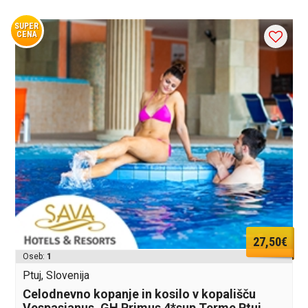
SUPER
CENA
27,50€
Oseb:
1
Ptuj, Slovenija
Celodnevno kopanje in kosilo v kopališču
Vespasianus, GH Primus 4*sup Terme Ptuj