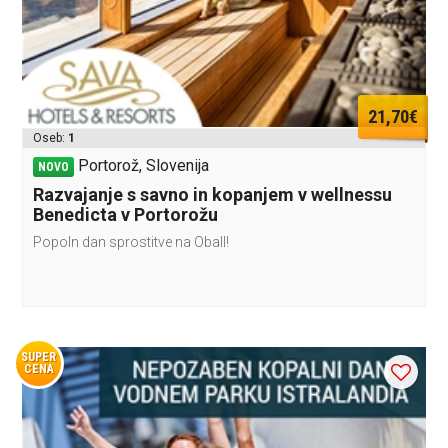
21,70€
Oseb:
1
Portorož, Slovenija
NOVO
Razvajanje s savno in kopanjem v wellnessu
Benedicta v Portorožu
Popoln dan sprostitve na ObalI!
SUPER
CENA