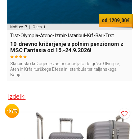
od 1209,00€
Nočitev:
7
| Oseb:
1
Trst-Olympia-Atene-Izmir-Istanbul-Krf-Bari-Trst
10-dnevno križarjenje s polnim penzionom z
MSC Fantasia od 15.-24.9.2026!
Skupinsko križarjenje vas bo pripeljalo do grške Olympie,
Aten in Krfa, turškega Efesa in Istanbula ter italjanskega
Barija.
Izdelki
-57%