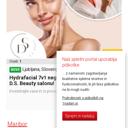
70,00€
Naš spletni portal uporablja
Oseb:
1
piškotke
Ljubljana, Slovenija
NOVO
... z namenom zagotavljanja
Hydrafacial 7v1 nega obraza z LED masko v
kvalitetne spletne storitve in
D.S. Beauty salonu!
funkcionalnosti, ki jih brez piškotkov
ne bi mogli nuditi.
Investirajte vase in si privoščite trenutek zase!
Podrobnosti o piškotkih na
1nadan.si
Sprejmi in nadaljuj
Maribor