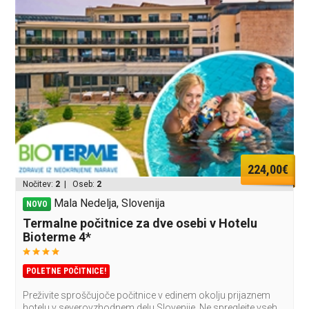
224,00€
Nočitev:
2
| Oseb:
2
Mala Nedelja, Slovenija
NOVO
Termalne počitnice za dve osebi v Hotelu
Bioterme 4*
POLETNE POČITNICE!
Preživite sproščujoče počitnice v edinem okolju prijaznem
hotelu v severovzhodnem delu Slovenije. Ne spreglejte vseh