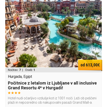
od 613,00€
Nočitev:
7
| Oseb:
1
Hurgada, Egipt
Počitnice z letalom iz Ljubljane v all inclusive
Grand Resortu 4* v Hurgadi!
Hotel nudi očarljivo vzdušje kot iz 1001 noči. Leži ob peščeni
plaži in neposredno ob nakupovalni pasaži Grand Mall-a.