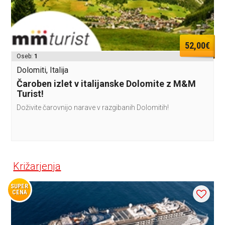
52,00€
Oseb:
1
Dolomiti, Italija
Čaroben izlet v italijanske Dolomite z M&M
Turist!
Doživite čarovnijo narave v razgibanih Dolomitih!
Križarjenja
SUPER
CENA