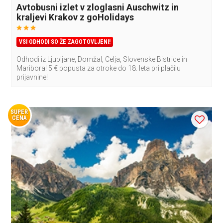
Avtobusni izlet v zloglasni Auschwitz in
kraljevi Krakov z goHolidays
VSI ODHODI SO ŽE ZAGOTOVLJENI!
Odhodi iz Ljubljane, Domžal, Celja, Slovenske Bistrice in
Maribora! 5 € popusta za otroke do 18. leta pri plačilu
prijavnine!
SUPER
CENA