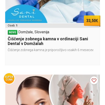
33,50€
Oseb:
1
Domžale, Slovenija
NOVO
Čiščenje zobnega kamna v ordinaciji Sani
Dental v Domžalah
Čiščenje zobnega kamna je priporočljivo vsakih 6 mesecev.
SUPER
CENA