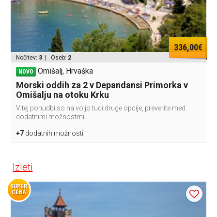
336,00€
Nočitev:
3
| Oseb:
2
Omišalj, Hrvaška
NOVO
Morski oddih za 2 v Depandansi Primorka v
Omišalju na otoku Krku
V tej ponudbi so na voljo tudi druge opcije, preverite med
dodatnimi možnostmi!
+7
dodatnih možnosti
Izleti
SUPER
CENA