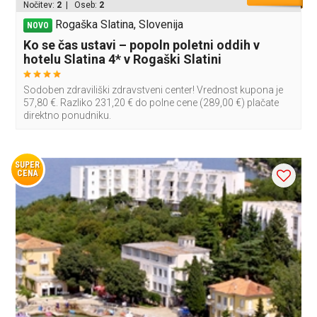
Nočitev:
2
| Oseb:
2
Rogaška Slatina, Slovenija
NOVO
Ko se čas ustavi – popoln poletni oddih v
hotelu Slatina 4* v Rogaški Slatini
Sodoben zdraviliški zdravstveni center! Vrednost kupona je
57,80 €. Razliko 231,20 € do polne cene (289,00 €) plačate
direktno ponudniku.
SUPER
CENA