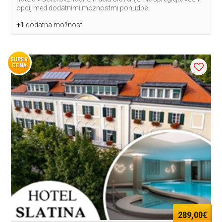
opcij med dodatnimi možnostmi ponudbe.
+1
dodatna možnost
SUPER
CENA
289,00€