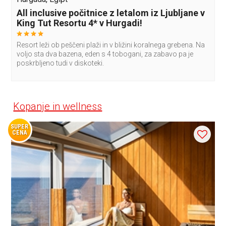
All inclusive počitnice z letalom iz Ljubljane v
King Tut Resortu 4* v Hurgadi!
Resort leži ob peščeni plaži in v bližini koralnega grebena. Na
voljo sta dva bazena, eden s 4 tobogani, za zabavo pa je
poskrbljeno tudi v diskoteki.
Kopanje in wellness
SUPER
CENA