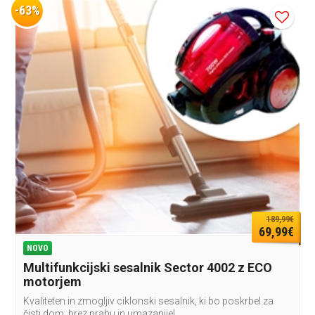
-63%
189,99€
69,99€
NOVO
Multifunkcijski sesalnik Sector 4002 z ECO
motorjem
Kvaliteten in zmogljiv ciklonski sesalnik, ki bo poskrbel za
čisti dom, brez prahu in umazanije!