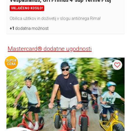
VKLJUČENO KOSILO!
Obilica užitkov in doživetij v slogu antičnega Rima!
+1
dodatna možnost
Mastercard® dodatne ugodnosti
SUPER
CENA