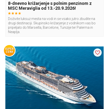
8-dnevno križarjenje s polnim penzinom z
MSC Meraviglia od 13.-20.9.2026!
Doživite luksuz mesta na vodi in se vsako jutro zbudite na
drugi destinaciji. Skupinsko križarjenje z vodnikom vas bo
pripeljalo do Marseilla, Barcelone, Tunizije ter Palerma in
Neaplja.
SUPER
CENA