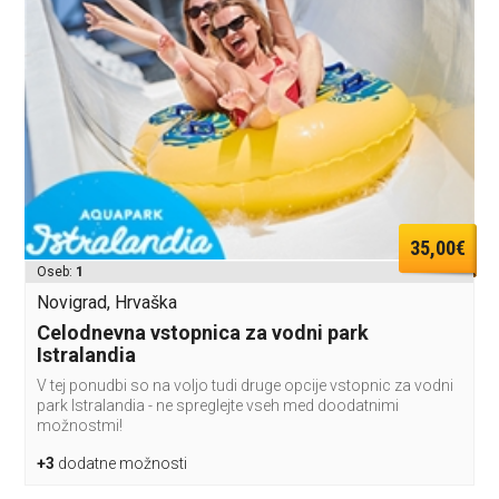
35,00€
Oseb:
1
Novigrad, Hrvaška
Celodnevna vstopnica za vodni park
Istralandia
V tej ponudbi so na voljo tudi druge opcije vstopnic za vodni
park Istralandia - ne spreglejte vseh med doodatnimi
možnostmi!
+3
dodatne možnosti