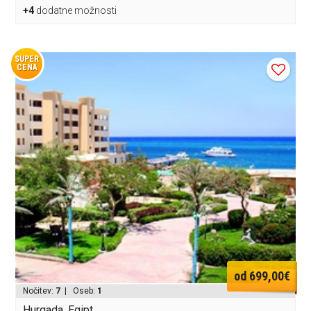
+4
dodatne možnosti
SUPER
CENA
od 699,00€
Nočitev:
7
| Oseb:
1
Hurgada, Egipt