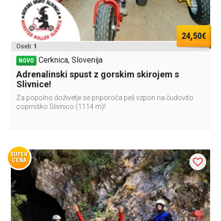
24,50€
Oseb:
1
Cerknica, Slovenija
NOVO
Adrenalinski spust z gorskim skirojem s
Slivnice!
Za popolno doživetje se priporoča peš vzpon na čudovito
coprniško Slivnico (1114 m)!
SUPER
CENA