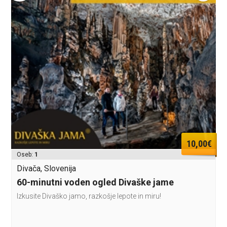
10,00€
Oseb:
1
Divača, Slovenija
60-minutni voden ogled Divaške jame
Izkusite Divaško jamo, razkošje lepote in miru!