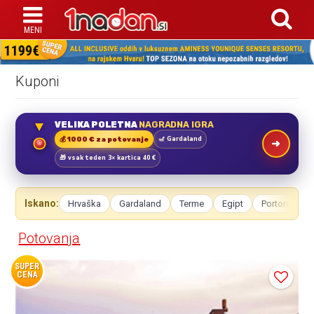
Kuponi
VELIKA POLETNA
NAGRADNA IGRA
🎢 Gardaland
💰 1000 € za potovanje
🎯
🎁 vsak teden 3× kartica 40 €
Iskano:
Hrvaška
Gardaland
Terme
Egipt
Portorož
Potovanja
SUPER
CENA