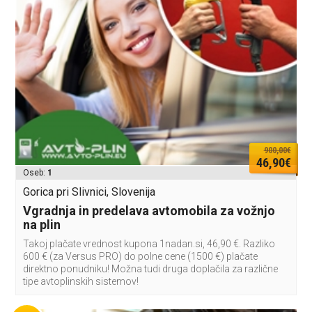
900,00€
46,90€
Oseb:
1
Gorica pri Slivnici, Slovenija
Vgradnja in predelava avtomobila za vožnjo
na plin
Takoj plačate vrednost kupona 1nadan.si, 46,90 €. Razliko
600 € (za Versus PRO) do polne cene (1500 €) plačate
direktno ponudniku! Možna tudi druga doplačila za različne
tipe avtoplinskih sistemov!