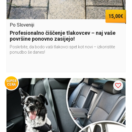
15,00€
Po Sloveniji
Profesionalno čiščenje tlakovcev – naj vaše
površine ponovno zasijejo!
Poskrbite, da bodo vaši tlakovci spet kot novi – izkoristite
ponudbo še danes!
SUPER
CENA