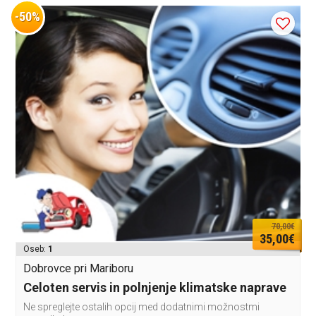
-50%
70,00€
35,00€
Oseb:
1
Dobrovce pri Mariboru
Celoten servis in polnjenje klimatske naprave
Ne spreglejte ostalih opcij med dodatnimi možnostmi