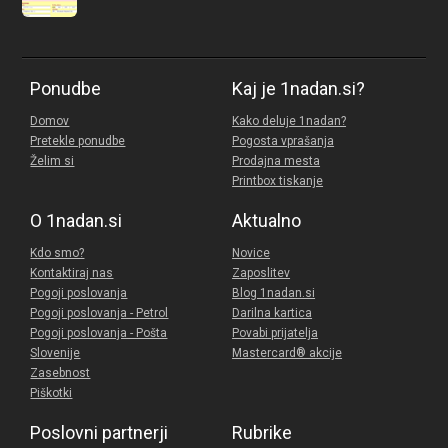
Ponudbe
Kaj je 1nadan.si?
Domov
Kako deluje 1nadan?
Pretekle ponudbe
Pogosta vprašanja
Želim si
Prodajna mesta
Printbox tiskanje
O 1nadan.si
Aktualno
Kdo smo?
Novice
Kontaktiraj nas
Zaposlitev
Pogoji poslovanja
Blog 1nadan.si
Pogoji poslovanja - Petrol
Darilna kartica
Pogoji poslovanja - Pošta
Povabi prijatelja
Slovenije
Mastercard® akcije
Zasebnost
Piškotki
Poslovni partnerji
Rubrike