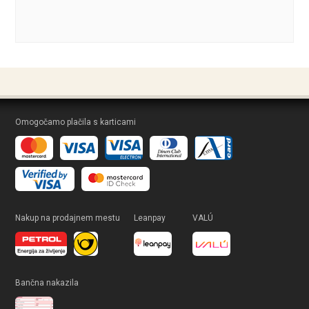
Omogočamo plačila s karticami
Nakup na prodajnem mestu
Leanpay
VALÚ
Bančna nakazila