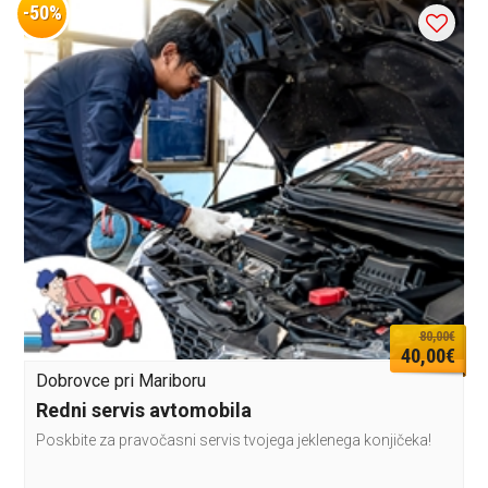
-50%
80,00€
40,00€
Dobrovce pri Mariboru
Redni servis avtomobila
Poskbite za pravočasni servis tvojega jeklenega konjičeka!