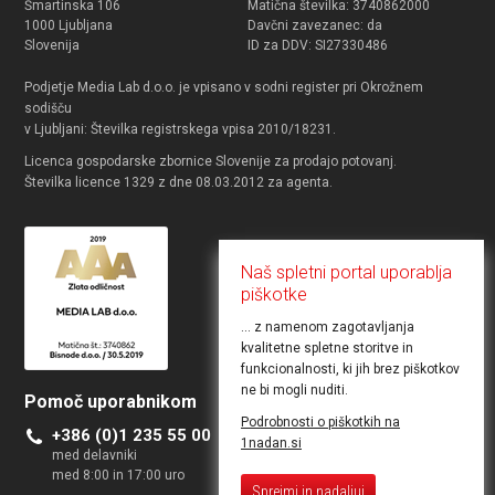
Šmartinska 106
Matična številka: 3740862000
1000 Ljubljana
Davčni zavezanec: da
Slovenija
ID za DDV: SI27330486
Podjetje Media Lab d.o.o. je vpisano v sodni register pri Okrožnem
sodišču
v Ljubljani: Številka registrskega vpisa 2010/18231.
Licenca gospodarske zbornice Slovenije za prodajo potovanj.
Številka licence 1329 z dne 08.03.2012 za agenta.
Naš spletni portal uporablja
piškotke
... z namenom zagotavljanja
kvalitetne spletne storitve in
funkcionalnosti, ki jih brez piškotkov
ne bi mogli nuditi.
Pomoč uporabnikom
Želite objaviti ponudbo
Podrobnosti o piškotkih na
+386 (0)1 235 55 00
Kontakt za poslovne uporabnike
1nadan.si
med delavniki
med 8:00 in 17:00 uro
Sprejmi in nadaljuj