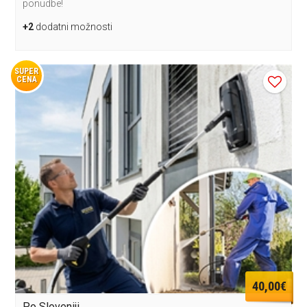
ponudbe!
+2
dodatni možnosti
SUPER
CENA
40,00€
Po Sloveniji