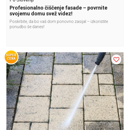
Profesionalno čiščenje fasade – povrnite
svojemu domu svež videz!
Poskrbite, da bo vaš dom ponovno zasijal – izkoristite
ponudbo še danes!
SUPER
CENA