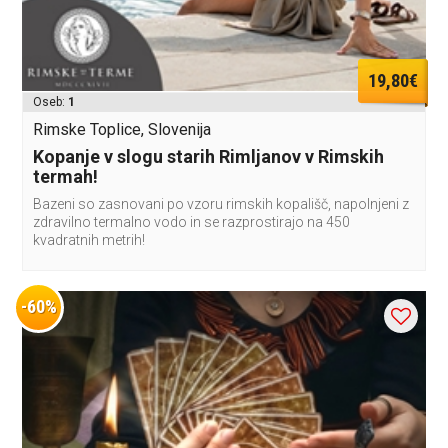
19,80€
Oseb:
1
Rimske Toplice, Slovenija
Kopanje v slogu starih Rimljanov v Rimskih
termah!
Bazeni so zasnovani po vzoru rimskih kopališč, napolnjeni z
zdravilno termalno vodo in se razprostirajo na 450
kvadratnih metrih!
-60%