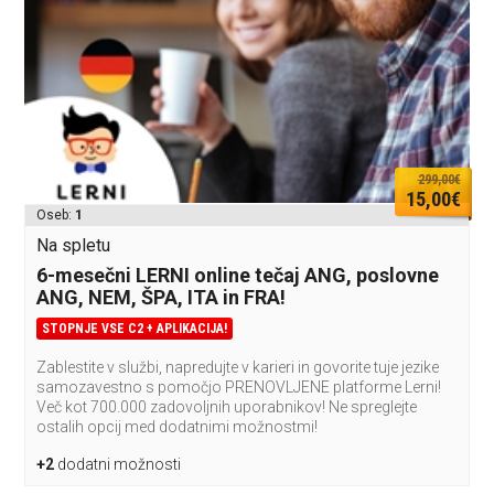
299,00€
15,00€
Oseb:
1
Na spletu
6-mesečni LERNI online tečaj ANG, poslovne
ANG, NEM, ŠPA, ITA in FRA!
STOPNJE VSE C2 + APLIKACIJA!
Zablestite v službi, napredujte v karieri in govorite tuje jezike
samozavestno s pomočjo PRENOVLJENE platforme Lerni!
Več kot 700.000 zadovoljnih uporabnikov! Ne spreglejte
ostalih opcij med dodatnimi možnostmi!
+2
dodatni možnosti