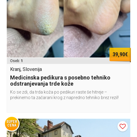
39,90€
Oseb:
1
Kranj, Slovenija
Medicinska pedikura s posebno tehniko
odstranjevanja trde kože
Ko se zdi, da trda koža po pedikuri raste še hitreje –
prekinemo ta začarani krog z napredno tehniko brez rezil!
SUPER
CENA