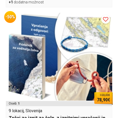
+1
dodatna možnost
-50%
158,00€
78,90€
Oseb:
1
9 lokacij, Slovenija
Tečaj za izpit za čoln, z izpitnimi vprašanji in