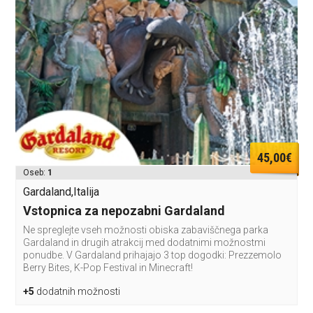
45,00€
Oseb:
1
Gardaland,Italija
Vstopnica za nepozabni Gardaland
Ne spreglejte vseh možnosti obiska zabaviščnega parka
Gardaland in drugih atrakcij med dodatnimi možnostmi
ponudbe. V Gardaland prihajajo 3 top dogodki: Prezzemolo
Berry Bites, K-Pop Festival in Minecraft!
+5
dodatnih možnosti