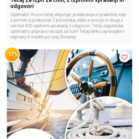
odgovori
Optimalni 16-urni tečaj vključuje: predavanja in praktične vaje
s primeri iz prakse ter 2 priročnika, eden s snovjo in drugi z
več kot 420 izpitnimi vprašanji z odgovori. Tečaj zagotavlja
optimalno pripravo na izpit za čoln! Tečaj lahko opravljate v
najmanj 9 mestih po vsej Sloveniji.
-57%