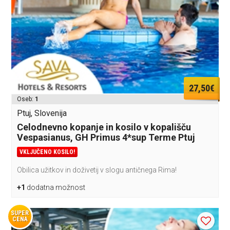
27,50€
Oseb:
1
Ptuj, Slovenija
Celodnevno kopanje in kosilo v kopališču
Vespasianus, GH Primus 4*sup Terme Ptuj
VKLJUČENO KOSILO!
Obilica užitkov in doživetij v slogu antičnega Rima!
+1
dodatna možnost
SUPER
CENA