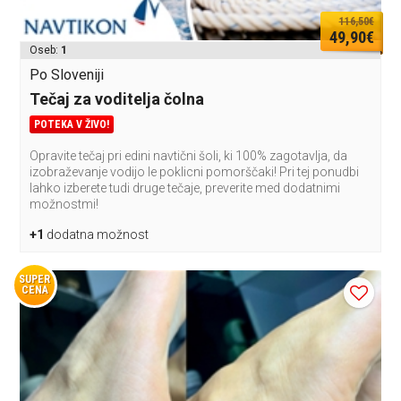
116,50€
49,90€
Oseb:
1
Po Sloveniji
Tečaj za voditelja čolna
POTEKA V ŽIVO!
Opravite tečaj pri edini navtični šoli, ki 100% zagotavlja, da
izobraževanje vodijo le poklicni pomorščaki! Pri tej ponudbi
lahko izberete tudi druge tečaje, preverite med dodatnimi
možnostmi!
+1
dodatna možnost
SUPER
CENA