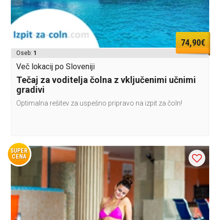
74,90€
Oseb:
1
Več lokacij po Sloveniji
Tečaj za voditelja čolna z vključenimi učnimi
gradivi
Optimalna rešitev za uspešno pripravo na izpit za čoln!
SUPER
CENA