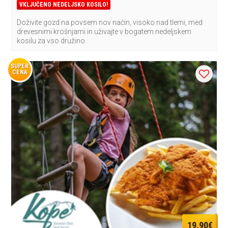
VKLJUČENO NEDELJSKO KOSILO!
Doživite gozd na povsem nov način, visoko nad tlemi, med
drevesnimi krošnjami in uživajte v bogatem nedeljskem
kosilu za vso družino.
SUPER
CENA
19,90€