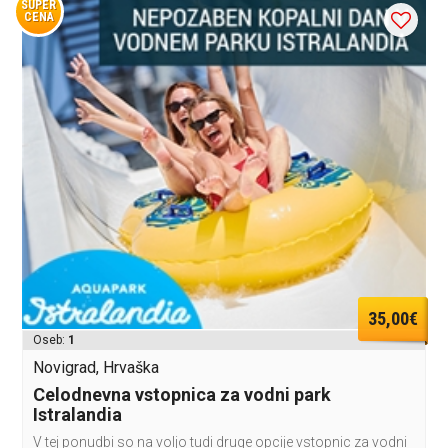
SUPER
CENA
35,00€
Oseb:
1
Novigrad, Hrvaška
Celodnevna vstopnica za vodni park
Istralandia
V tej ponudbi so na voljo tudi druge opcije vstopnic za vodni