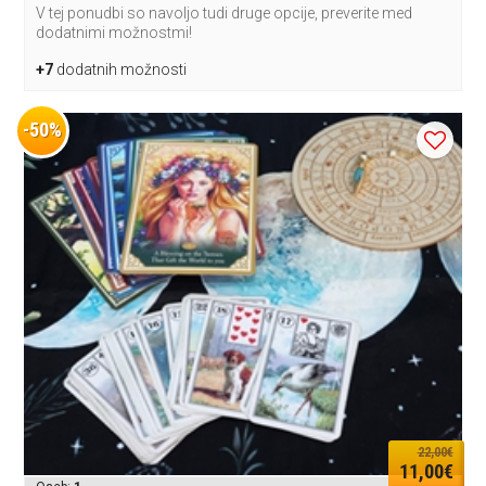
V tej ponudbi so navoljo tudi druge opcije, preverite med
dodatnimi možnostmi!
+7
dodatnih možnosti
-50%
22,00€
11,00€