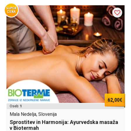
SUPER
CENA
62,00€
Oseb:
1
Mala Nedelja, Slovenija
Sprostitev in Harmonija: Ayurvedska masaža
v Biotermah