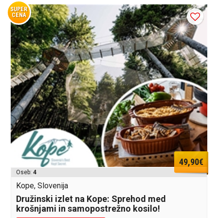
SUPER
CENA
49,90€
Oseb:
4
Kope, Slovenija
Družinski izlet na Kope: Sprehod med
krošnjami in samopostrežno kosilo!