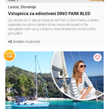
Oseb:
1
Lesce, Slovenija
Vstopnica za edinstveni DINO PARK BLED
Za otroke do 3. leta je vstop prost! Več o Dino Parku si lahko
ogledate na njihovi spletni strani www.dinopark.si Ne
spreglejte vseh opcij vstopnic med dodatnimi možnostmi
ponudbe!
+2
dodatni možnosti
SUPER
CENA