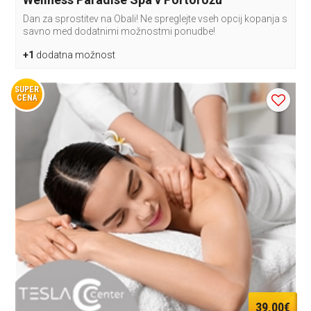
Dan za sprostitev na Obali! Ne spreglejte vseh opcij kopanja s
savno med dodatnimi možnostmi ponudbe!
+1
dodatna možnost
SUPER
CENA
39,00€