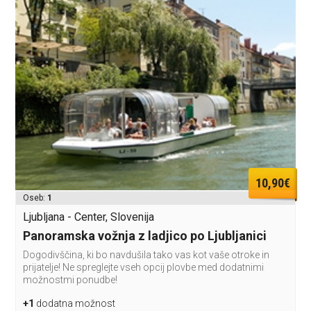
10,90€
Oseb:
1
Ljubljana - Center, Slovenija
Panoramska vožnja z ladjico po Ljubljanici
Dogodivščina, ki bo navdušila tako vas kot vaše otroke in
prijatelje! Ne spreglejte vseh opcij plovbe med dodatnimi
možnostmi ponudbe!
+1
dodatna možnost