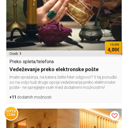
10,00€
4,00€
Oseb:
1
Preko spleta/telefona
Vedeževanje preko elektronske pošte
Imate vprašanja, na katera želite hiter odgovor? V tej ponudbi
so na voljo tudi druge opcije vedeževanja preko elektronske
pošte - ne spreglejte vseh med dodatnimi možnostmi!
+11
dodatnih možnosti
SUPER
CENA