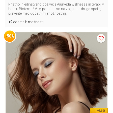
Pristno in edinstveno doživetje Ajurveda wellnessa in terapij v
hotelu Bioterme! V tej ponudbi so na voljo tudi druge opcije,
preverite med dodatnimi možnostmi!
+9
dodatnih možnosti
-50%
98,00€