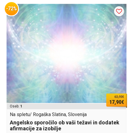
-72%
63,90€
17,90€
Oseb:
1
Na spletu/ Rogaška Slatina, Slovenija
Angelsko sporočilo ob vaši težavi in dodatek
afirmacije za izobilje