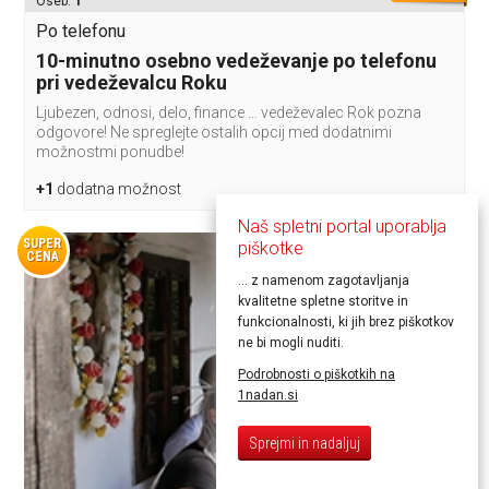
Oseb:
1
Po telefonu
10-minutno osebno vedeževanje po telefonu
pri vedeževalcu Roku
Ljubezen, odnosi, delo, finance … vedeževalec Rok pozna
odgovore! Ne spreglejte ostalih opcij med dodatnimi
možnostmi ponudbe!
+1
dodatna možnost
Naš spletni portal uporablja
SUPER
piškotke
CENA
... z namenom zagotavljanja
kvalitetne spletne storitve in
funkcionalnosti, ki jih brez piškotkov
ne bi mogli nuditi.
Podrobnosti o piškotkih na
1nadan.si
Sprejmi in nadaljuj