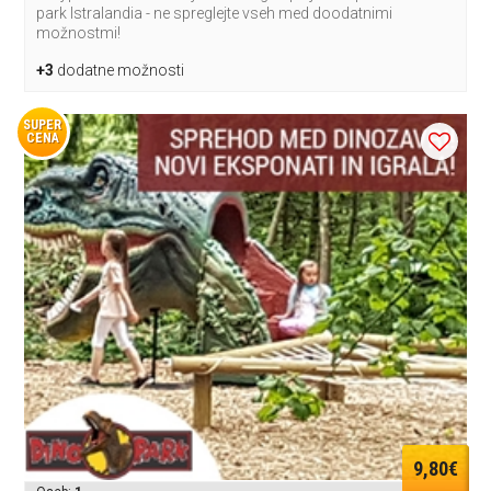
park Istralandia - ne spreglejte vseh med doodatnimi
možnostmi!
+3
dodatne možnosti
SUPER
CENA
9,80€