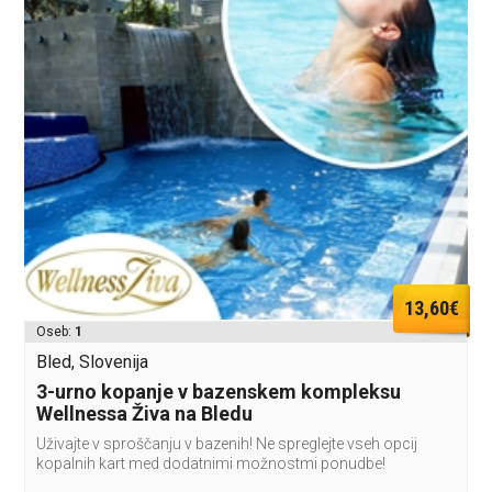
13,60€
Oseb:
1
Bled, Slovenija
3-urno kopanje v bazenskem kompleksu
Wellnessa Živa na Bledu
Uživajte v sproščanju v bazenih! Ne spreglejte vseh opcij
kopalnih kart med dodatnimi možnostmi ponudbe!