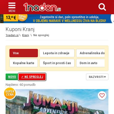
Kuponi Kranj
1nadan.si
\
Kranj
\
Ne spreglej
Vse
Lepota in zdravje
Adrenalinska doživetj
Kopalne karte
Šport in prosti čas
Dom in avto
NOVO
NE SPREGLEJ
RAZVRSTI
▾
Najdeno: 60 ponudb
SUPER
CENA