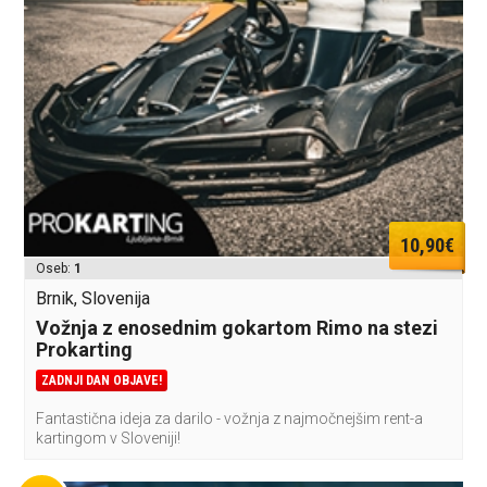
10,90€
Oseb:
1
Brnik, Slovenija
Vožnja z enosednim gokartom Rimo na stezi
Prokarting
ZADNJI DAN OBJAVE!
Fantastična ideja za darilo - vožnja z najmočnejšim rent-a
kartingom v Sloveniji!