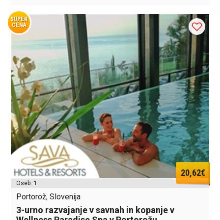
SUPER
CENA
20,62€
Oseb:
1
Portorož, Slovenija
3-urno razvajanje v savnah in kopanje v
Wellness Paradise Spa v Portorožu