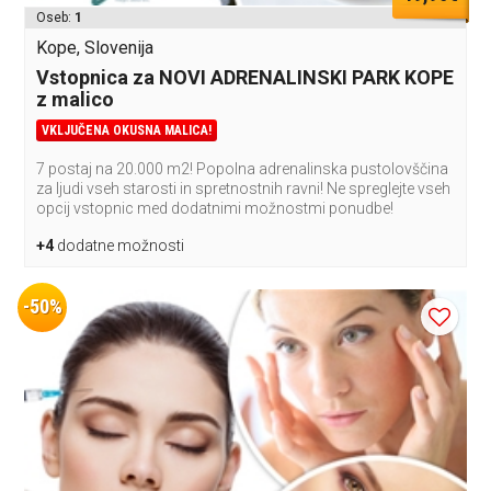
Oseb:
1
Kope, Slovenija
Vstopnica za NOVI ADRENALINSKI PARK KOPE
z malico
VKLJUČENA OKUSNA MALICA!
7 postaj na 20.000 m2! Popolna adrenalinska pustolovščina
za ljudi vseh starosti in spretnostnih ravni! Ne spreglejte vseh
opcij vstopnic med dodatnimi možnostmi ponudbe!
+4
dodatne možnosti
-50%