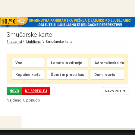
Smučarske karte
1nadan.si
\
Ljubljana
\
Smučarske karte
Vse
Lepota in zdravje
Adrenalinska doživetj
Kopalne karte
Šport in prosti čas
Dom in avto
NOVO
NE SPREGLEJ
RAZVRSTI
▾
Najdeno: 0 ponudb