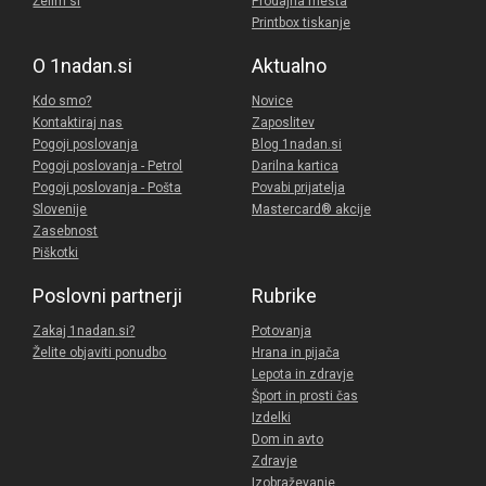
Želim si
Prodajna mesta
Printbox tiskanje
O 1nadan.si
Aktualno
Kdo smo?
Novice
Kontaktiraj nas
Zaposlitev
Pogoji poslovanja
Blog 1nadan.si
Pogoji poslovanja - Petrol
Darilna kartica
Pogoji poslovanja - Pošta
Povabi prijatelja
Slovenije
Mastercard® akcije
Zasebnost
Piškotki
Poslovni partnerji
Rubrike
Zakaj 1nadan.si?
Potovanja
Želite objaviti ponudbo
Hrana in pijača
Lepota in zdravje
Šport in prosti čas
Izdelki
Dom in avto
Zdravje
Izobraževanje