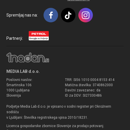
Spremljaj nas na:
Partnerji:
MEDIA LAB d.o.o.
Poslovni naslov:
TRR: SI56 1010 0004 8153 414
Šmartinska 106
Matična številka: 3740862000
1000 Ljubljana
Davčni zavezanec: da
Slovenija
ID za DDV: SI27330486
Podjetje Media Lab d.o.o. je vpisano v sodni register pri Okrožnem
sodišču
v Ljubljani: Številka registrskega vpisa 2010/18231.
Licenca gospodarske zbornice Slovenije za prodajo potovanj.