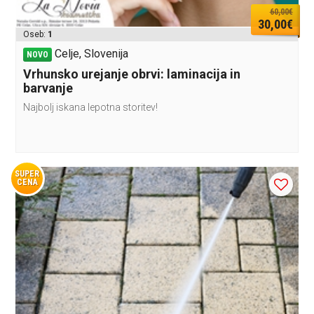
60,00€
30,00€
Oseb:
1
Celje, Slovenija
NOVO
Vrhunsko urejanje obrvi: laminacija in
barvanje
Najbolj iskana lepotna storitev!
SUPER
CENA