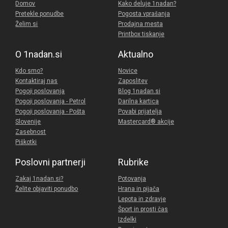
Domov
Kako deluje 1nadan?
Pretekle ponudbe
Pogosta vprašanja
Želim si
Prodajna mesta
Printbox tiskanje
O 1nadan.si
Aktualno
Kdo smo?
Novice
Kontaktiraj nas
Zaposlitev
Pogoji poslovanja
Blog 1nadan.si
Pogoji poslovanja - Petrol
Darilna kartica
Pogoji poslovanja - Pošta
Povabi prijatelja
Slovenije
Mastercard® akcije
Zasebnost
Piškotki
Poslovni partnerji
Rubrike
Zakaj 1nadan.si?
Potovanja
Želite objaviti ponudbo
Hrana in pijača
Lepota in zdravje
Šport in prosti čas
Izdelki