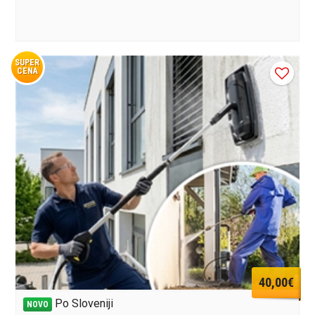
SUPER
CENA
40,00€
Po Sloveniji
NOVO