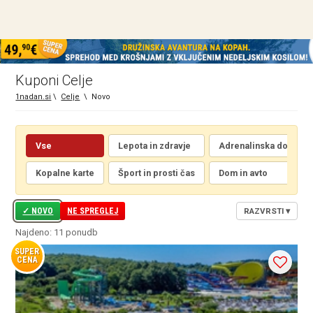
Kuponi Celje
1nadan.si
\
Celje
\
Novo
Vse
Lepota in zdravje
Adrenalinska doživetj
Kopalne karte
Šport in prosti čas
Dom in avto
NOVO
NE SPREGLEJ
RAZVRSTI
▾
Najdeno: 11 ponudb
SUPER
CENA