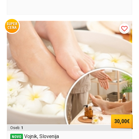
SUPER
CENA
30,00€
Oseb:
1
Vojnik, Slovenija
NOVO