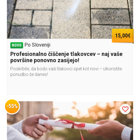
15,00€
Po Sloveniji
NOVO
Profesionalno čiščenje tlakovcev – naj vaše
površine ponovno zasijejo!
Poskrbite, da bodo vaši tlakovci spet kot novi – izkoristite
ponudbo še danes!
-55%