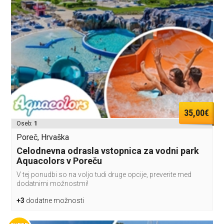
35,00€
Oseb:
1
Poreč, Hrvaška
Celodnevna odrasla vstopnica za vodni park
Aquacolors v Poreču
V tej ponudbi so na voljo tudi druge opcije, preverite med
dodatnimi možnostmi!
+3
dodatne možnosti