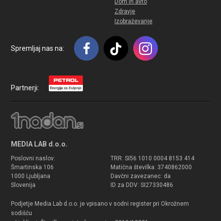
Dom in avto
Zdravje
Izobraževanje
Spremljaj nas na:
Partnerji:
MEDIA LAB d.o.o.
Poslovni naslov:
TRR: SI56 1010 0004 8153 414
Šmartinska 106
Matična številka: 3740862000
1000 Ljubljana
Davčni zavezanec: da
Slovenija
ID za DDV: SI27330486
Podjetje Media Lab d.o.o. je vpisano v sodni register pri Okrožnem
sodišču