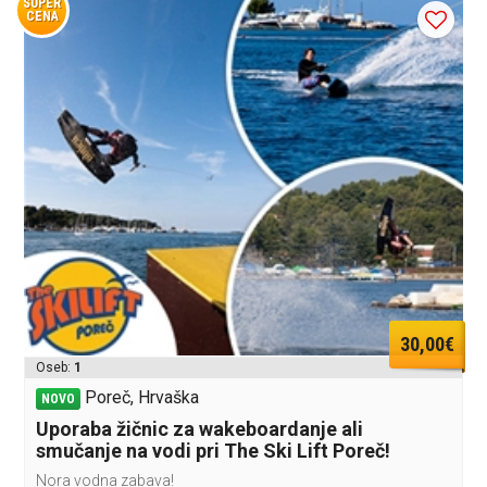
SUPER
CENA
30,00€
Oseb:
1
Poreč, Hrvaška
NOVO
Uporaba žičnic za wakeboardanje ali
smučanje na vodi pri The Ski Lift Poreč!
Nora vodna zabava!