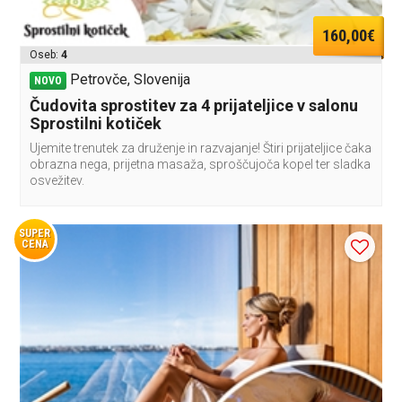
160,00€
Oseb:
4
Petrovče, Slovenija
NOVO
Čudovita sprostitev za 4 prijateljice v salonu
Sprostilni kotiček
Ujemite trenutek za druženje in razvajanje! Štiri prijateljice čaka
obrazna nega, prijetna masaža, sproščujoča kopel ter sladka
osvežitev.
SUPER
CENA