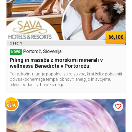
66,10€
Oseb:
1
Portorož, Slovenija
NOVO
Piling in masaža z morskimi minerali v
wellnessu Benedicta v Portorožu
Ta razkošni ritual je popolna izbira za vse, ki si želite pobegniti
od vsakodnevnega tempa, obnoviti energijo in svojemu
telesu podariti vrhunsko nego.
SUPER
CENA