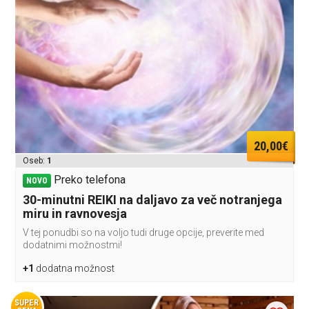
20,00€
Oseb:
1
Preko telefona
NOVO
30-minutni REIKI na daljavo za več notranjega
miru in ravnovesja
V tej ponudbi so na voljo tudi druge opcije, preverite med
dodatnimi možnostmi!
+1
dodatna možnost
SUPER