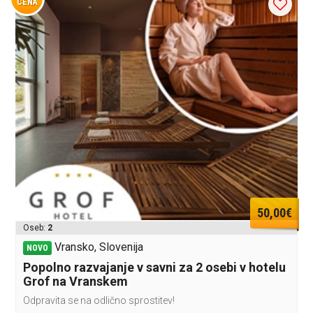
CENA
50,00€
Oseb:
2
Vransko, Slovenija
NOVO
Popolno razvajanje v savni za 2 osebi v hotelu
Grof na Vranskem
Odpravita se na odlično sprostitev!