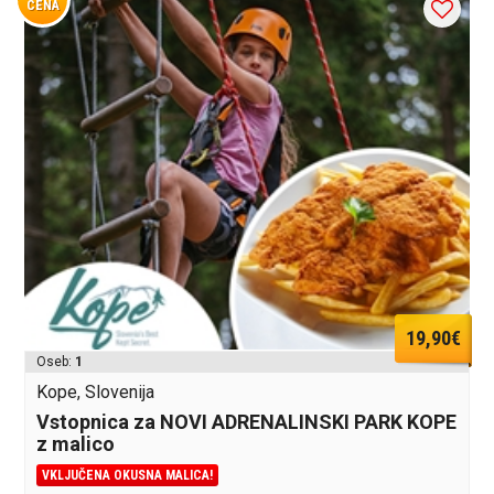
CENA
19,90€
Oseb:
1
Kope, Slovenija
Vstopnica za NOVI ADRENALINSKI PARK KOPE
z malico
VKLJUČENA OKUSNA MALICA!