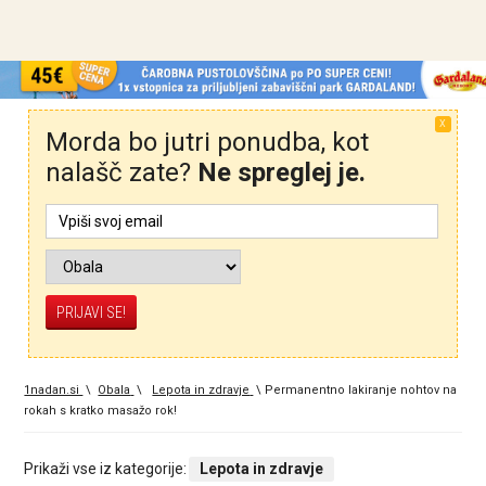
X
Morda bo jutri ponudba, kot
nalašč zate?
Ne spreglej je.
1nadan.si
\
Obala
\
Lepota in zdravje
\
Permanentno lakiranje nohtov na
rokah s kratko masažo rok!
Prikaži vse iz kategorije:
Lepota in zdravje