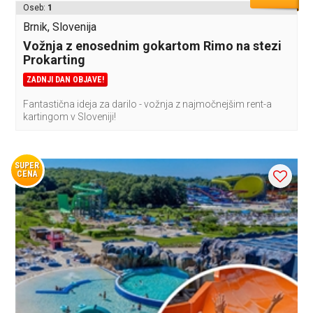
Oseb:
1
Brnik, Slovenija
Vožnja z enosednim gokartom Rimo na stezi
Prokarting
ZADNJI DAN OBJAVE!
Fantastična ideja za darilo - vožnja z najmočnejšim rent-a
kartingom v Sloveniji!
SUPER
CENA