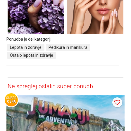
Ponudba je del kategorij:
Lepota in zdravje
Pedikura in manikura
Ostalo lepota in zdravje
Ne spreglej ostalih super ponudb
SUPER
CENA