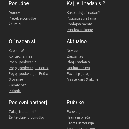
Ponudbe
Kaj je 1nadan.si?
Domov
Kako deluje 1nadan?
Pretekle ponudbe
Pogosta vprašanja
Želim si
Prodajna mesta
Printbox tiskanje
O 1nadan.si
Aktualno
Kdo smo?
Novice
Kontaktiraj nas
Zaposlitev
Pogoji poslovanja
Blog 1nadan.si
Pogoji poslovanja - Petrol
Darilna kartica
Pogoji poslovanja - Pošta
Povabi prijatelja
Slovenije
Mastercard® akcije
Zasebnost
Piškotki
Poslovni partnerji
Rubrike
Zakaj 1nadan.si?
Potovanja
Želite objaviti ponudbo
Hrana in pijača
Lepota in zdravje
Šport in prosti čas