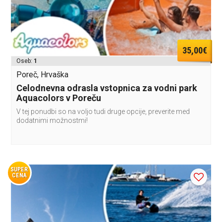
35,00€
Oseb:
1
Poreč, Hrvaška
Celodnevna odrasla vstopnica za vodni park
Aquacolors v Poreču
V tej ponudbi so na voljo tudi druge opcije, preverite med
dodatnimi možnostmi!
SUPER
CENA