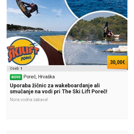
30,00€
Oseb:
1
Poreč, Hrvaška
NOVO
Uporaba žičnic za wakeboardanje ali
smučanje na vodi pri The Ski Lift Poreč!
Nora vodna zabava!