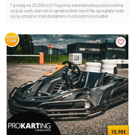
7 postaj na 20.000 m2! Popolna adrenalinska pustolovščina
za ljudi vseh starosti in spretnostnih ravni! Ne spreglejte vseh
opcij vstopnic med dodatnimi možnostmi ponudbe!
SUPER
CENA
10,90€