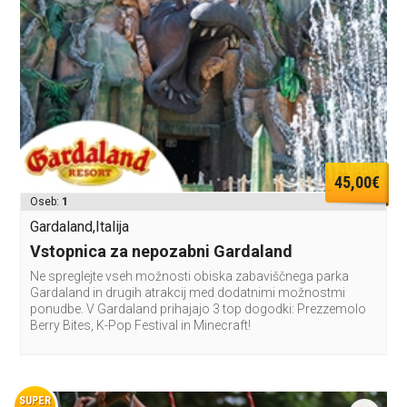
45,00€
Oseb:
1
Gardaland,Italija
Vstopnica za nepozabni Gardaland
Ne spreglejte vseh možnosti obiska zabaviščnega parka
Gardaland in drugih atrakcij med dodatnimi možnostmi
ponudbe. V Gardaland prihajajo 3 top dogodki: Prezzemolo
Berry Bites, K-Pop Festival in Minecraft!
SUPER