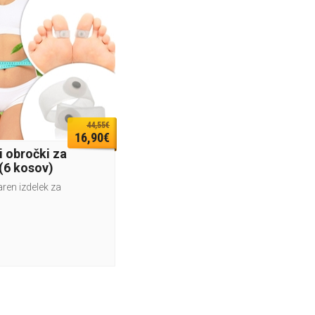
44,55€
16,90€
 obročki za
 (6 kosov)
ren izdelek za