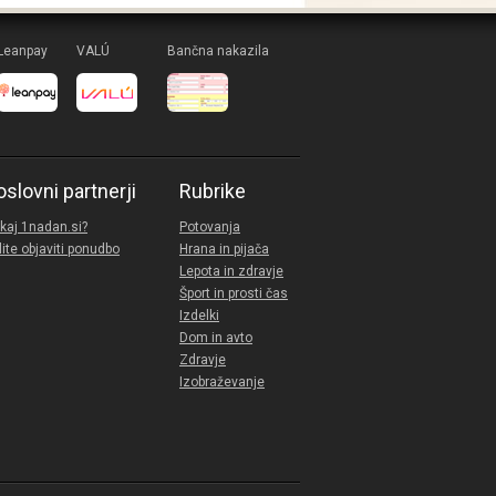
Leanpay
VALÚ
Bančna nakazila
oslovni partnerji
Rubrike
kaj 1nadan.si?
Potovanja
lite objaviti ponudbo
Hrana in pijača
Lepota in zdravje
Šport in prosti čas
Izdelki
Dom in avto
Zdravje
Izobraževanje