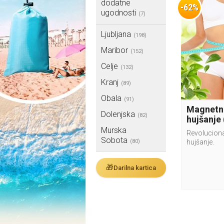
dodatne
-62%
ugodnosti
(7)
Ljubljana
(198)
Maribor
(152)
Celje
(132)
Kranj
(89)
Obala
(91)
Magnetni
Dolenjska
(82)
hujšanje
Murska
Revoluciona
Sobota
(80)
hujšanje.
🎁
Darilna kartica