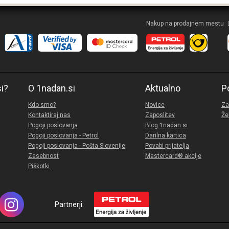
Nakup na prodajnem mestu
si?
O 1nadan.si
Aktualno
P
Kdo smo?
Novice
Za
Kontaktiraj nas
Zaposlitev
Že
Pogoji poslovanja
Blog 1nadan.si
Pogoji poslovanja - Petrol
Darilna kartica
Pogoji poslovanja - Pošta Slovenije
Povabi prijatelja
Zasebnost
Mastercard® akcije
Piškotki
Partnerji: