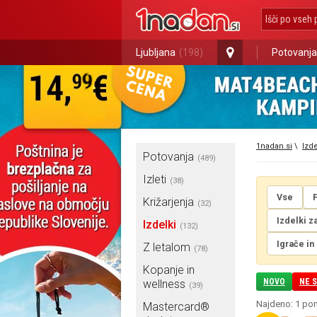
Ljubljana
(198)
Potovanja
1nadan.si
\
Izde
Potovanja
(489)
Izleti
(38)
Vse
Križarjenja
(32)
Izdelki z
Izdelki
(132)
Igrače in
Z letalom
(78)
Kopanje in
NOVO
NE 
wellness
(39)
Najdeno: 1 po
Mastercard®