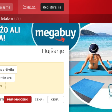
Prijavi se
ščaj me
Registriraj se
 letalom
(78)
Hujšanje
uperživila
it in ure
 ▾
STI
PRIPOROČENO
CENA ↑
CENA ↓