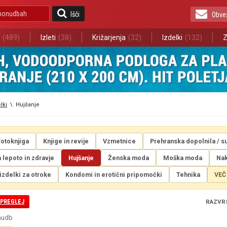
Išči
Obve
(489)
Izleti
(38)
Križarjenja
(32)
Izdelki
(132)
Z
lki
\
Hujšanje
Fotoknjiga
Knjige in revije
Vzmetnice
Prehranska dopolnila / s
a lepoto in zdravje
Hujšanje
Ženska moda
Moška moda
Nak
 izdelki za otroke
Kondomi in erotični pripomočki
Tehnika
VEČ
SPREGLEJ
RAZVR
nudb