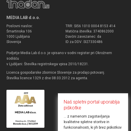
MEDIA LAB d.o.o.
Poslovni naslov:
TRR: SI56 1010 0004 8153 414
Šmartinska 106
Matična številka: 3740862000
1000 Ljubljana
Davčni zavezanec: da
Slovenija
ID za DDV: SI27330486
Podjetje Media Lab d.o.o. je vpisano v sodni register pri Okrožnem
sodišču
v Ljubljani: Številka registrskega vpisa 2010/18231.
Licenca gospodarske zbornice Slovenije za prodajo potovanj.
Številka licence 1329 z dne 08.03.2012 za agenta.
Naš spletni portal uporablja
piškotke
... z namenom zagotavljanja
kvalitetne spletne storitve in
funkcionalnosti, ki jih brez piškotkov