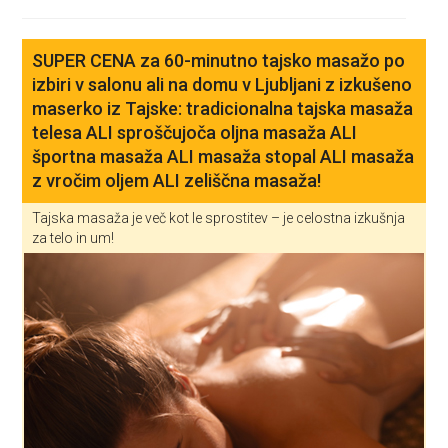
SUPER CENA za 60-minutno tajsko masažo po
izbiri v salonu ali na domu v Ljubljani z izkušeno
maserko iz Tajske: tradicionalna tajska masaža
telesa ALI sproščujoča oljna masaža ALI
športna masaža ALI masaža stopal ALI masaža
z vročim oljem ALI zeliščna masaža!
Tajska masaža je več kot le sprostitev – je celostna izkušnja
za telo in um!