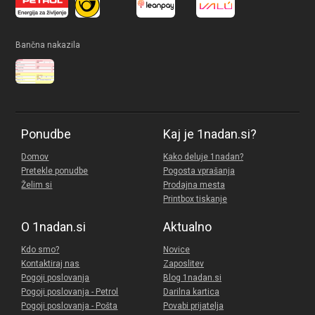
Bančna nakazila
Ponudbe
Kaj je 1nadan.si?
Domov
Kako deluje 1nadan?
Pretekle ponudbe
Pogosta vprašanja
Želim si
Prodajna mesta
Printbox tiskanje
O 1nadan.si
Aktualno
Kdo smo?
Novice
Kontaktiraj nas
Zaposlitev
Pogoji poslovanja
Blog 1nadan.si
Pogoji poslovanja - Petrol
Darilna kartica
Pogoji poslovanja - Pošta
Povabi prijatelja