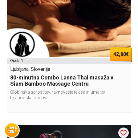
42,60€
Oseb:
1
Ljubljana, Slovenija
80-minutna Combo Lanna Thai masaža v
Siam Bamboo Massage Centru
Globinska sprostitev, ravnovesje telesa in uma ter
terapevtska obnova!
SUPER
CENA