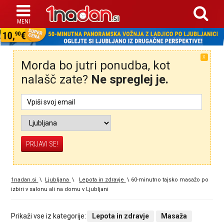
X
Morda bo jutri ponudba, kot
nalašč zate?
Ne spreglej je.
1nadan.si
\
Ljubljana
\
Lepota in zdravje
\
60-minutno tajsko masažo po
izbiri v salonu ali na domu v Ljubljani
Prikaži vse iz kategorije:
Lepota in zdravje
Masaža