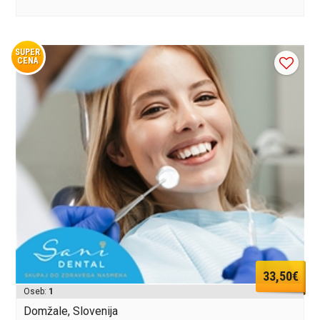
SUPER
CENA
33,50€
Oseb:
1
Domžale, Slovenija