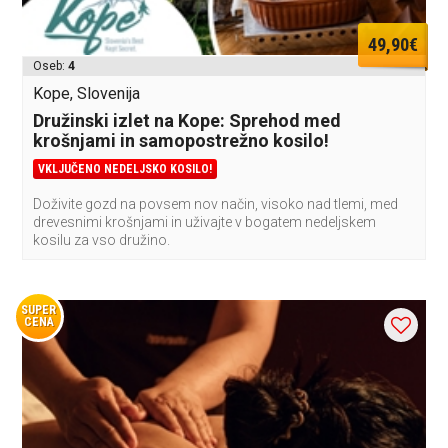
49,90€
Oseb:
4
Kope, Slovenija
Družinski izlet na Kope: Sprehod med
krošnjami in samopostrežno kosilo!
VKLJUČENO NEDELJSKO KOSILO!
Doživite gozd na povsem nov način, visoko nad tlemi, med
drevesnimi krošnjami in uživajte v bogatem nedeljskem
kosilu za vso družino.
SUPER
CENA