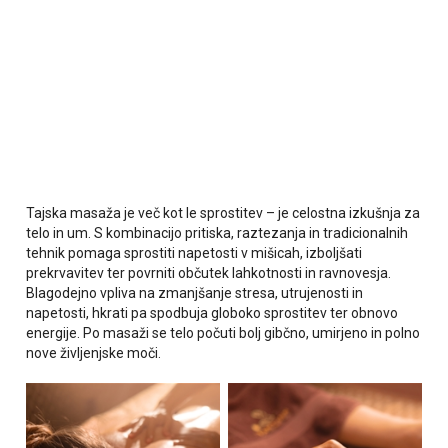
Tajska masaža je več kot le sprostitev – je celostna izkušnja za
telo in um. S kombinacijo pritiska, raztezanja in tradicionalnih
tehnik pomaga sprostiti napetosti v mišicah, izboljšati
prekrvavitev ter povrniti občutek lahkotnosti in ravnovesja.
Blagodejno vpliva na zmanjšanje stresa, utrujenosti in
napetosti, hkrati pa spodbuja globoko sprostitev ter obnovo
energije. Po masaži se telo počuti bolj gibčno, umirjeno in polno
nove življenjske moči.