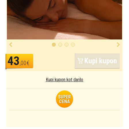
43
Kupi kupon
,00€
Kupi kupon kot darilo
SUPER
CENA