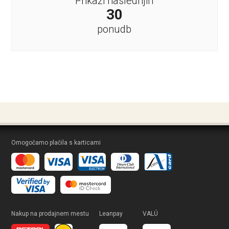
Prikaži naslednjih
30
ponudb
Omogočamo plačila s karticami
Nakup na prodajnem mestu
Leanpay
VALÚ