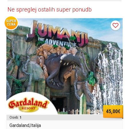
Ne spreglej ostalih super ponudb
SUPER
CENA
45,00€
Oseb:
1
Gardaland,Italija