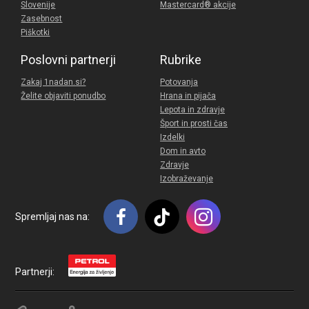
Slovenije
Mastercard® akcije
Zasebnost
Piškotki
Poslovni partnerji
Rubrike
Zakaj 1nadan.si?
Potovanja
Želite objaviti ponudbo
Hrana in pijača
Lepota in zdravje
Šport in prosti čas
Izdelki
Dom in avto
Zdravje
Izobraževanje
Spremljaj nas na:
Partnerji: