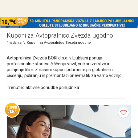
Kuponi za Avtopralnico Zvezda ugodno
1nadan.si
\
Kuponi za Avtopralnico Zvezda ugodno
Avtopralnica Zvezda BOKI d.o.o. v Ljubljani ponuja
profesionalne storitve čiščenja vozil, vulkanizerstvo in
polnjenje klim. Z našimi kuponi prihranite pri globalnem
čiščenju, poliranju in premontaži pnevmatik za varno vožnjo!
Trenutno aktivne ponudbe ponudnika:
SUPER
CENA