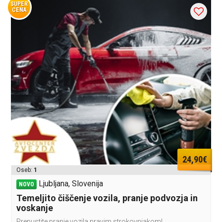
SUPER
CENA
24,90€
Oseb:
1
Ljubljana, Slovenija
NOVO
Temeljito čiščenje vozila, pranje podvozja in
voskanje
Prepustite pranje vozila pravim strokovnjakom!