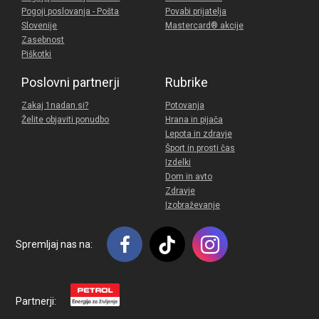
Pogoji poslovanja - Pošta
Povabi prijatelja
Slovenije
Mastercard® akcije
Zasebnost
Piškotki
Poslovni partnerji
Rubrike
Zakaj 1nadan.si?
Potovanja
Želite objaviti ponudbo
Hrana in pijača
Lepota in zdravje
Šport in prosti čas
Izdelki
Dom in avto
Zdravje
Izobraževanje
Spremljaj nas na:
Partnerji: