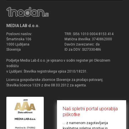
MEDIA LAB d.o.o.
Poslovni naslov:
TRR: SI56 1010 0004 8153 414
Šmartinska 106
Matična številka: 3740862000
1000 Ljubljana
Davčni zavezanec: da
Slovenija
ID za DDV: SI27330486
Podjetje Media Lab d.o.o. je vpisano v sodni register pri Okrožnem
sodišču
v Ljubljani: Številka registrskega vpisa 2010/18231.
Licenca gospodarske zbornice Slovenije za prodajo potovanj.
Številka licence 1329 z dne 08.03.2012 za agenta.
Naš spletni portal uporablja
piškotke
... z namenom zagotavljanja
kvalitetne spletne storitve in