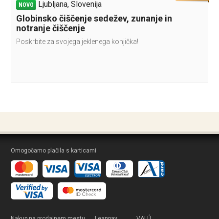
Ljubljana, Slovenija
NOVO
Globinsko čiščenje sedežev, zunanje in
notranje čiščenje
Poskrbite za svojega jeklenega konjička!
Omogočamo plačila s karticami
Nakup na prodajnem mestu
Leanpay
VALÚ