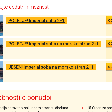
ejte dodatnih možnosti
o
POLETJE! Imperial soba 2+1
o
POLETJE! Imperial soba na morsko stran 2+1
o
JESEN! Imperial soba na morsko stran 2+1
bnosti o ponudbi
acijo opravite v nakupnem procesu direktno
15 €/dan za park