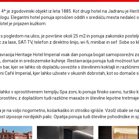
 4* je zgodovinski objekt iz leta 1885. Kot drugi hotel na Jadranu je Heri
logu. Elegantni hotel ponuja sproščen oddih v središču mesta nedaleč 
tel je prijazen kužkom.
s pogledom na ulico, je površine okoli 25 m2 in ponuja zakonsko posteljo a
 za lase, SAT-TV, telefon z direktno linijo, wi-fi, minibar in sef. Sobe so k
avracija Heritage Hotel Imperial vsak dan ponuja bogat samoposrežni zajt
, domače in sredozemske kuhinje. Restavracija ponuja tudi možnost lun
v bar, kjer se lahko ob doplačilu osvežite s številinimi koktajli in različni
ni Café Imperial, kjer lahko uživate v okusnih dobrotah, kot so domače sl
lahko v sprostitvenem templju Spa zoni, ki ponuja finsko savno, turško
rostitev, z doplačilom tudi različne masaže in številne lepotne tretmaje
ela je na voljo nogometno, košarkaško in otroško igrišče. Vzolž obale se 
 izposoje nordijskih palic. Opatija ponuja tudi številne pohodniške in sp