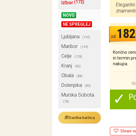
izbor
(172)
Elegantni
znamenit
NOVO
NE SPREGLEJ
182
Ljubljana
od
(192)
Maribor
(149)
Končno ceno
Celje
(128)
in termin p
nakupa.
Kranj
(85)
Obala
(88)
Ob 
Dolenjska
(80)
✓
Murska Sobota
Po
(78)
🎁
Darilna kartica
Shrani n