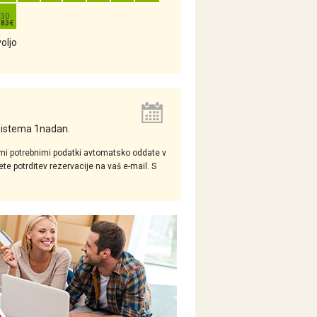
30
voljo
 sistema 1nadan.
mi potrebnimi podatki avtomatsko oddate v
e potrditev rezervacije na vaš e-mail. S