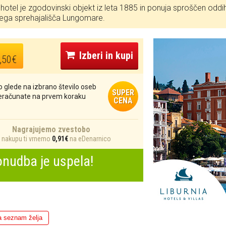
 hotel je zgodovinski objekt iz leta 1885 in ponuja sproščen odd
ega sprehajališča Lungomare.
Izberi in kupi
,50€
 glede na izbrano število oseb
SUPER
reračunate na prvem koraku
CENA
Nagrajujemo zvestobo
nakupu ti vrnemo
0,91€
na eDenarnico
nudba je uspela!
a seznam želja