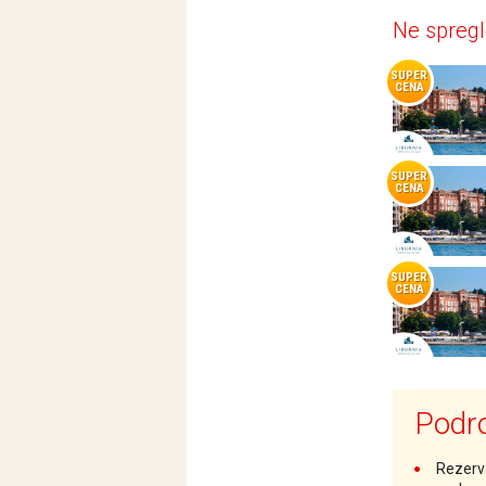
Ne spregl
SUPER
CENA
SUPER
CENA
SUPER
CENA
Podro
Rezerv