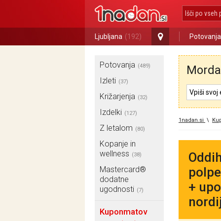
Ljubljana
(192)
Potovanja
Potovanja
(489)
Morda 
Izleti
(37)
Križarjenja
(32)
Izdelki
(127)
1nadan.si
\
Ku
Z letalom
(80)
Kopanje in
wellness
Oddih
(38)
Mastercard®
polpe
dodatne
+ upo
ugodnosti
(7)
nordi
Kuponmatov