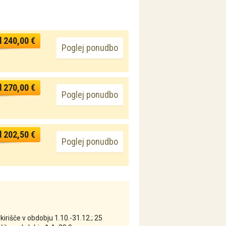
d 240,00 €
Poglej ponudbo
d 270,00 €
Poglej ponudbo
d 202,50 €
Poglej ponudbo
irišče v obdobju 1.10.-31.12.; 25