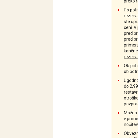
preko 
Po potr
rezerva
ste up
ceni. V
pred pr
pred p
primer
končne 
rezerv
Ob prih
ob potr
Ugodnos
do 2,99.
restavr
otroška
povpra
Možna 
v prime
nočitev
Obvezna