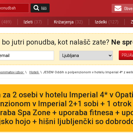
Išči
Obve
(489)
Izleti
(37)
Križarjenja
(32)
Izdelki
(127)
Z
bo jutri ponudba, kot nalašč zate?
Ne spre
ponmatov izbor
\
Hoteli
\
JESEN! Oddih s polpenzionom v hotelu Imperial 4* z well
 za 2 osebi v hotelu Imperial 4* v Opati
nzionom v Imperial 2+1 sobi + 1 otrok d
raba Spa Zone + uporaba fitnesa + upo
jsko hojo + hišni ljubljenčki so dobrodo