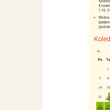
turisti
€/osebo
1.10.-3
Možna d
ljublje
(potreb
Koled
<Prejšn
Po
T
1
7
8
14
15
21
22
28
29