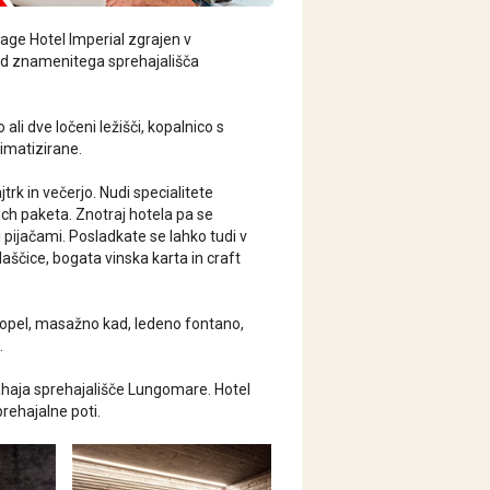
tage Hotel Imperial zgrajen v
od znamenitega sprehajališča
li dve ločeni ležišči, kopalnico s
limatizirane.
rk in večerjo. Nudi specialitete
ch paketa. Znotraj hotela pa se
mi pijačami. Posladkate se lahko tudi v
aščice, bogata vinska karta in craft
 kopel, masažno kad, ledeno fontano,
.
nahaja sprehajališče Lungomare. Hotel
rehajalne poti.