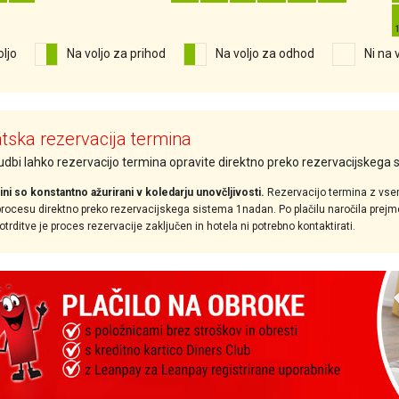
oljo
Na voljo za prihod
Na voljo za odhod
Ni na 
ska rezervacija termina
nudbi lahko rezervacijo termina opravite direktno preko rezervacijskega
ini so konstantno ažurirani v koledarju unovčljivosti.
Rezervacijo termina z vse
ocesu direktno preko rezervacijskega sistema 1nadan. Po plačilu naročila prejmet
rditve je proces rezervacije zaključen in hotela ni potrebno kontaktirati.