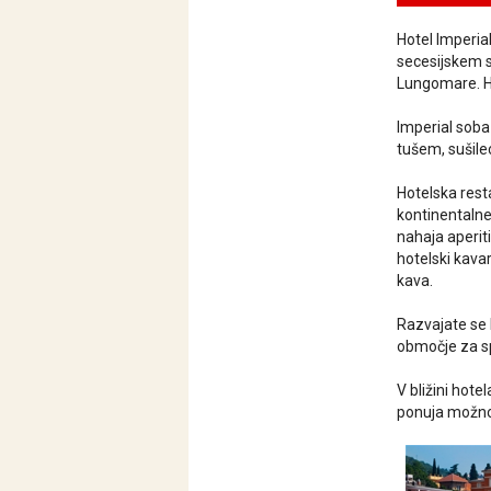
Hotel Imperial
secesijskem s
Lungomare. Ho
Imperial soba 
tušem, sušilec
Hotelska rest
kontinentalne
nahaja aperiti
hotelski kavar
kava.
Razvajate se 
območje za sp
V bližini hot
ponuja možnost