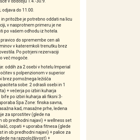
šče v obdobju 1.4.-30.9.
; odjava do 11.00.
in pritožbe je potrebno oddati na licu
iji, v nasprotnem primeru je ne
i po vašem odhodu iz hotela.
 pravico do spremembe cen ali
minov v kateremkoli trenutku brez
estila. Po potrjeni rezervaciji
o več mogoče.
: oddih za 2 osebi v hotelu Imperial
 nočitev s polpenzionom v superior
bi brez pomožnega ležišča
aciteta sobe: 2 odrasli osebi in 1
ta) + večerja po izbiri kuharja
ife po izbiri kuharja ali fiksni 3-
uporaba Spa Zone: finska savna,
masažna kad, masažne prhe, ledena
e za sprostitev (glede na
in ob predhodni najavi) + wellness set
plašč, copati + uporaba fitnesa (glede
st in ob predhodni najavi) + palice za
glede na razpoložljivost) +