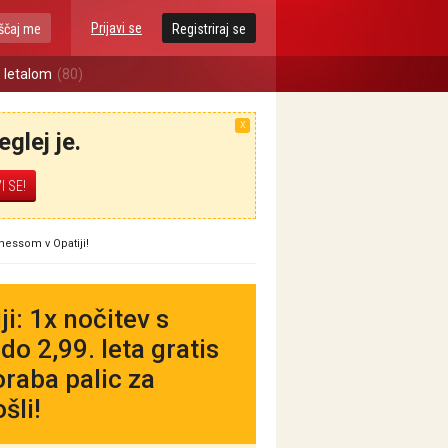
Prijavi se
ščaj me
Registriraj se
 letalom
(80)
X
glej je.
nessom v Opatiji!
ji: 1x nočitev s
o 2,99. leta gratis
raba palic za
šli!