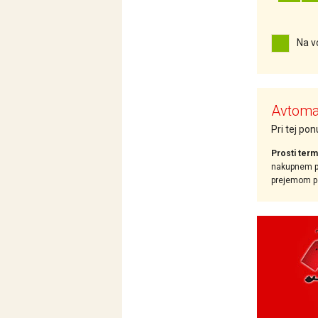
Na v
Avtomat
Pri tej po
Prosti term
nakupnem pr
prejemom pot