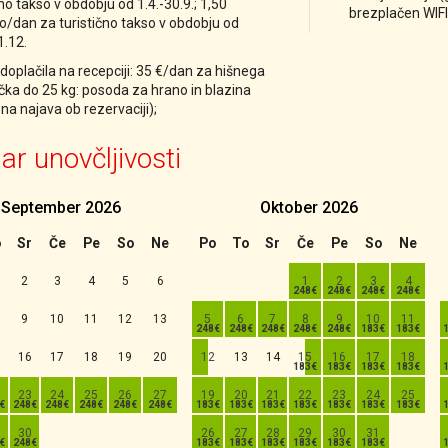
čno takso v obdobju od 1.4.-30.9.; 1,50
brezplačen WIFI
/dan za turistično takso v obdobju od
1.12.
oplačila na recepciji: 35 €/dan za hišnega
nčka do 25 kg: posoda za hrano in blazina
na najava ob rezervaciji);
ar unovčljivosti
September
2026
Oktober
2026
ji
o
Sr
Če
Pe
So
Ne
Po
To
Sr
Če
Pe
So
Ne
2
3
4
5
6
1
2
3
4
9
10
11
12
13
5
6
7
8
9
10
11
16
17
18
19
20
12
13
14
15
16
17
18
23
24
25
26
27
19
20
21
22
23
24
25
30
26
27
28
29
30
31