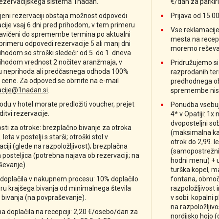
rezervacijskega sistema 1nadan.
€/dan za parkiri
jeni rezervaciji obstaja možnost odpovedi
Prijava od 15.00
cije vsaj 6 dni pred prihodom, v tem primeru
Vse reklamacije 
ravičeni do spremembe termina po aktualni
mesta na recepc
 primeru odpovedi rezervacije 5 ali manj dni
moremo reševat
ihodom so stroški sledeči: od 5. do 1. dneva
rihodom vrednost 2 nočitev aranžmaja, v
Pridružujemo si
u neprihoda ali predčasnega odhoda 100%
razprodanih ter
cene. Za odpoved se obrnite na e-mail
predhodnega obv
acije@1nadan.si
.
spremembe nis
odu v hotel morate predložiti voucher, prejet
Ponudba vsebuje
ditvi rezervacije.
4* v Opatiji: 1x
dvoposteljni so
ti za otroke: brezplačno bivanje za otroka
(maksimalna kap
 leta v postelji s starši; otroški stol v
otrok do 2,99. le
aciji (glede na razpoložljivost); brezplačna
(samopostrežni b
 posteljica (potrebna najava ob rezervaciji; na
hodni menu) + 
ševanje).
turška kopel, 
doplačila v nakupnem procesu: 10% doplačilo
fontana, območj
ru krajšega bivanja od minimalnega števila
razpoložljivost 
 bivanja (na povpraševanje).
v sobi: kopalni 
na razpoložljivo
 doplačila na recepciji: 2,20 €/osebo/dan za
nordijsko hojo (