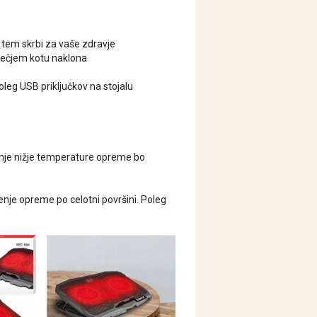
s tem skrbi za vaše zdravje
 večjem kotu naklona
oleg USB priključkov na stojalu
anje nižje temperature opreme bo
nje opreme po celotni površini. Poleg