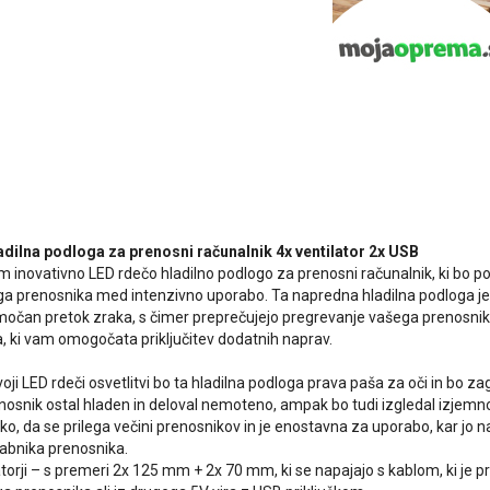
adilna podloga za prenosni računalnik 4x ventilator 2x USB
inovativno LED rdečo hladilno podlogo za prenosni računalnik, ki bo p
ga prenosnika med intenzivno uporabo. Ta napredna hladilna podloga je op
močan pretok zraka, s čimer preprečujejo pregrevanje vašega prenosnik
a, ki vam omogočata priključitev dodatnih naprav.
voji LED rdeči osvetlitvi bo ta hladilna podloga prava paša za oči in bo 
nosnik ostal hladen in deloval nemoteno, ampak bo tudi izgledal izjemno 
o, da se prilega večini prenosnikov in je enostavna za uporabo, kar jo n
abnika prenosnika.
ilatorji – s premeri 2x 125 mm + 2x 70 mm, ki se napajajo s kablom, ki je