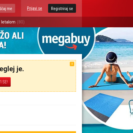
Prijavi se
ščaj me
Registriraj se
 letalom
(80)
X
glej je.