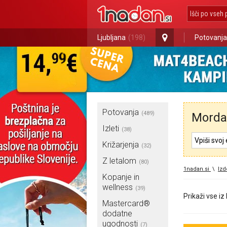
Ljubljana
(198)
Potovanja
Potovanja
(489)
Morda 
Izleti
(38)
Križarjenja
(32)
Z letalom
(80)
1nadan.si
\
Izd
Kopanje in
wellness
(39)
Prikaži vse iz
Mastercard®
dodatne
ugodnosti
(7)