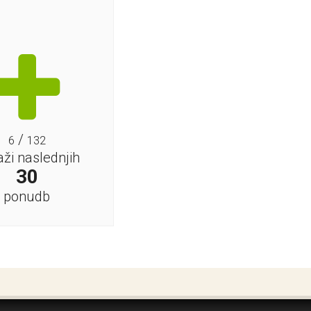
/
6
132
aži naslednjih
30
ponudb