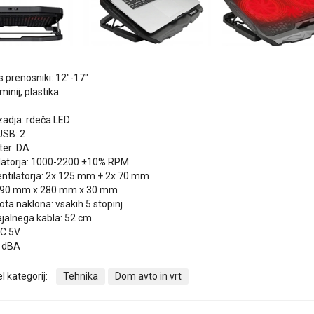
 s prenosniki: 12″-17″
minij, plastika
ozadja: rdeča LED
 USB: 2
ter: DA
tilatorja: 1000-2200 ±10% RPM
entilatorja: 2x 125 mm + 2x 70 mm
 390 mm x 280 mm x 30 mm
ota naklona: vsakih 5 stopinj
ajalnega kabla: 52 cm
DC 5V
5 dBA
l kategorij:
Tehnika
Dom avto in vrt