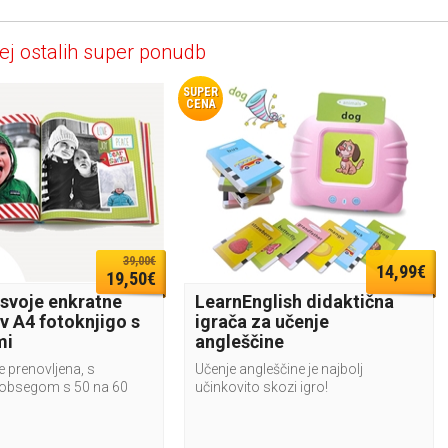
ej ostalih super ponudb
SUPER
CENA
39,00€
14,99€
19,50€
 svoje enkratne
LearnEnglish didaktična
v A4 fotoknjigo s
igrača za učenje
mi
angleščine
e prenovljena, s
Učenje angleščine je najbolj
obsegom s 50 na 60
učinkovito skozi igro!