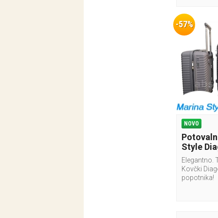
-57%
NOVO
Potovaln
Style Dia
Elegantno. 
Kovčki Dia
popotnika!