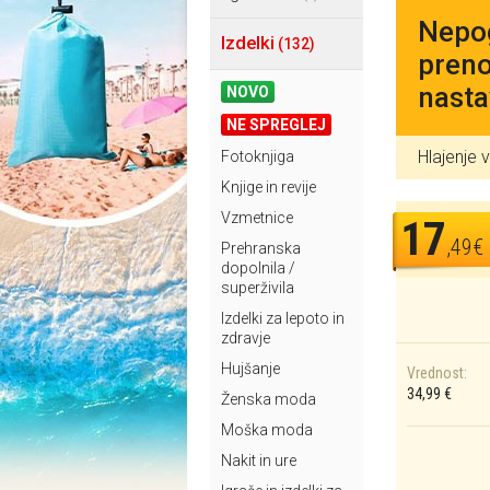
Nepog
Izdelki
(132)
preno
nasta
NOVO
NE SPREGLEJ
Hlajenje
Fotoknjiga
Knjige in revije
Vzmetnice
17
,49€
Prehranska
dopolnila /
superživila
Izdelki za lepoto in
zdravje
Hujšanje
Vrednost:
34,99 €
Ženska moda
Moška moda
Nakit in ure