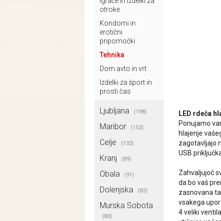
Igrače in izdelki za
otroke
Kondomi in
erotični
pripomočki
Tehnika
Dom avto in vrt
Izdelki za šport in
prosti čas
Ljubljana
(198)
LED rdeča hl
Ponujamo vam 
Maribor
(152)
hlajenje vaše
Celje
zagotavljajo 
(132)
USB priključk
Kranj
(89)
Zahvaljujoč s
Obala
(91)
da bo vaš pre
Dolenjska
(82)
zasnovana tak
vsakega upor
Murska Sobota
4 veliki vent
(80)