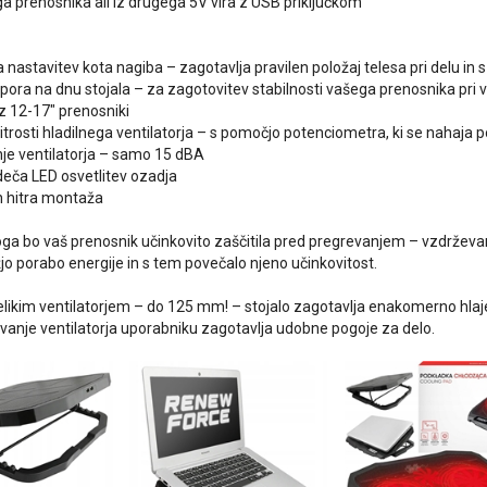
ga prenosnika ali iz drugega 5V vira z USB priključkom
 nastavitev kota nagiba – zagotavlja pravilen položaj telesa pri delu in 
odpora na dnu stojala – za zagotovitev stabilnosti vašega prenosnika pri
 z 12-17″ prenosniki
itrosti hladilnega ventilatorja – s pomočjo potenciometra, ki se nahaja p
nje ventilatorja – samo 15 dBA
rdeča LED osvetlitev ozadja
n hitra montaža
oga bo vaš prenosnik učinkovito zaščitila pred pregrevanjem – vzdržev
jo porabo energije in s tem povečalo njeno učinkovitost.
elikim ventilatorjem – do 125 mm! – stojalo zagotavlja enakomerno hlaje
ovanje ventilatorja uporabniku zagotavlja udobne pogoje za delo.