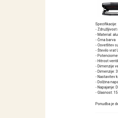
Specifikacije:
- Združljivost
- Material: alu
- Črna barva
- Osvetlitev 
- Število vrat
- Potenciome
- Hitrost ven
- Dimenzije v
- Dimenzije:
- Nastavitev k
- Dolžina nap
- Napajanje: 
- Glasnost: 1
Ponudba je de