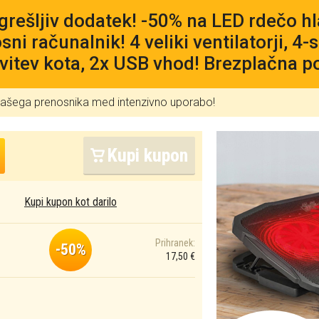
rešljiv dodatek! -50% na LED rdečo hl
sni računalnik! 4 veliki ventilatorji, 4
vitev kota, 2x USB vhod! Brezplačna p
 vašega prenosnika med intenzivno uporabo!
Kupi kupon
Kupi kupon kot darilo
Prihranek:
-50%
17,50 €