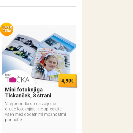
SUPER
CENA
4,90€
Mini fotoknjiga
Tiskanček, 8 strani
V tej ponudbi so na voljo tudi
druge fotoknjige - ne spreglejte
vseh med dodatnimi možnostmi
ponudbe!