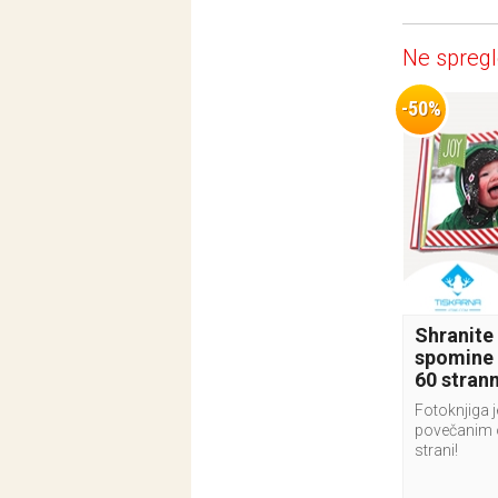
Ne spregl
-50%
Shranite
spomine 
60 stran
Fotoknjiga j
povečanim 
strani!