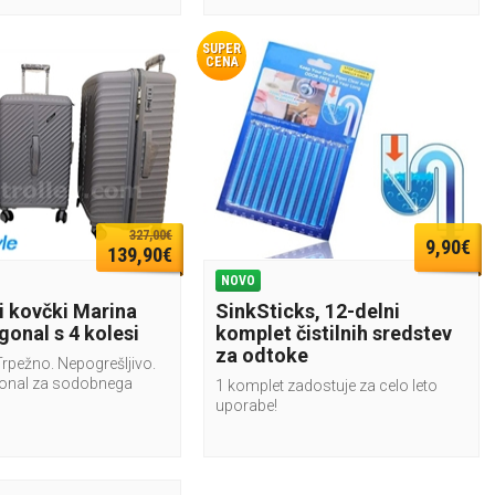
SUPER
CENA
327,00€
9,90€
139,90€
NOVO
i kovčki Marina
SinkSticks, 12-delni
gonal s 4 kolesi
komplet čistilnih sredstev
za odtoke
Trpežno. Nepogrešljivo.
gonal za sodobnega
1 komplet zadostuje za celo leto
uporabe!