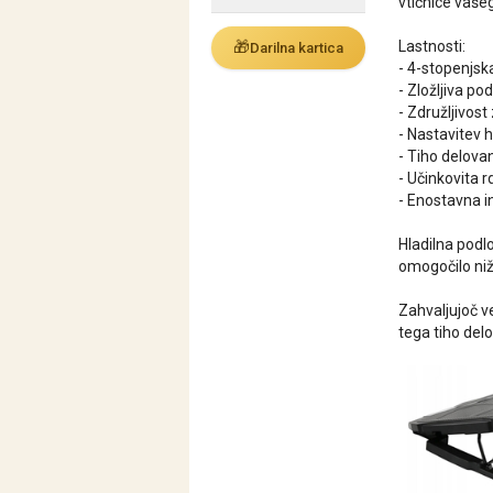
vtičnice vaše
🎁
Lastnosti:
Darilna kartica
- 4-stopenjska
- Zložljiva p
- Združljivost
- Nastavitev h
- Tiho delova
- Učinkovita 
- Enostavna i
Hladilna podl
omogočilo niž
Zahvaljujoč v
tega tiho del