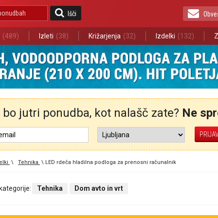
Išči
Obve
(489)
Izleti
(38)
Križarjenja
(32)
Izdelki
(132)
Z
bo jutri ponudba, kot nalašč zate?
Ne spre
elki
\
Tehnika
\
LED rdeča hladilna podloga za prenosni računalnik
 kategorije:
Tehnika
Dom avto in vrt