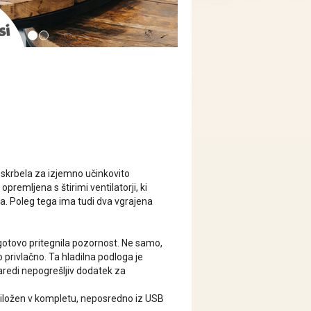
oskrbela za izjemno učinkovito
remljena s štirimi ventilatorji, ki
a. Poleg tega ima tudi dva vgrajena
zagotovo pritegnila pozornost. Ne samo,
privlačno. Ta hladilna podloga je
aredi nepogrešljiv dodatek za
 priložen v kompletu, neposredno iz USB