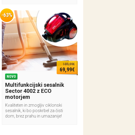
-63%
189,99€
69,99€
NOVO
Multifunkcijski sesalnik
Sector 4002 z ECO
motorjem
Kvaliteten in zmogljiv ciklonski
sesalnik, ki bo poskrbel za čisti
dom, brez prahu in umazanije!