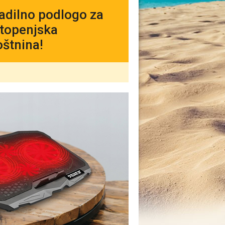
adilno podlogo za
-stopenjska
oštnina!