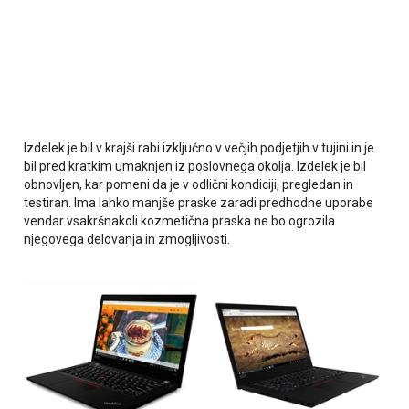
Izdelek je bil v krajši rabi izključno v večjih podjetjih v tujini in je
bil pred kratkim umaknjen iz poslovnega okolja. Izdelek je bil
obnovljen, kar pomeni da je v odlični kondiciji, pregledan in
testiran. Ima lahko manjše praske zaradi predhodne uporabe
vendar vsakršnakoli kozmetična praska ne bo ogrozila
njegovega delovanja in zmogljivosti.