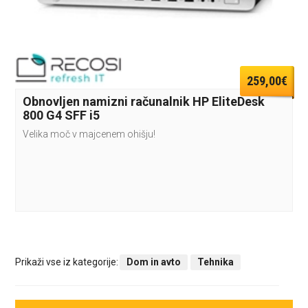
259,00€
Obnovljen namizni računalnik HP EliteDesk
800 G4 SFF i5
Velika moč v majcenem ohišju!
Prikaži vse iz kategorije:
Dom in avto
Tehnika