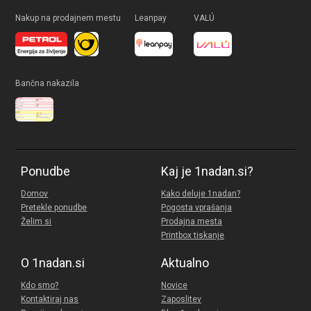
Nakup na prodajnem mestu
Leanpay
VALÚ
Bančna nakazila
Ponudbe
Kaj je 1nadan.si?
Domov
Kako deluje 1nadan?
Pretekle ponudbe
Pogosta vprašanja
Želim si
Prodajna mesta
Printbox tiskanje
O 1nadan.si
Aktualno
Kdo smo?
Novice
Kontaktiraj nas
Zaposlitev