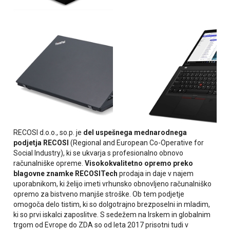
RECOSI d.o.o., so.p. je
del uspešnega mednarodnega
podjetja RECOSI
(Regional and European Co-Operative for
Social Industry), ki se ukvarja s profesionalno obnovo
računalniške opreme.
Visokokvalitetno opremo preko
blagovne znamke RECOSITech
prodaja in daje v najem
uporabnikom, ki želijo imeti vrhunsko obnovljeno računalniško
opremo za bistveno manjše stroške. Ob tem podjetje
omogoča delo tistim, ki so dolgotrajno brezposelni in mladim,
ki so prvi iskalci zaposlitve. S sedežem na Irskem in globalnim
trgom od Evrope do ZDA so od leta 2017 prisotni tudi v