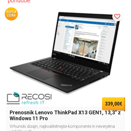
ponudbe:
SUPER
CENA
339,00€
Prenosnik Lenovo ThinkPad X13 GEN1, 13,3" z
Windows 11 Pro
Vrhunski dizajn, najkvalitetnejše komponente in neverjetna