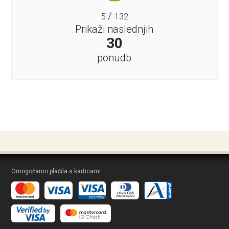
/
5
132
Prikaži naslednjih
30
ponudb
Omogočamo plačila s karticami