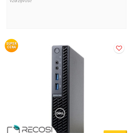
vzdržljivost!
SUPER
CENA