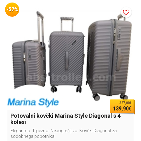
-57%
327,00€
139,90€
Potovalni kovčki Marina Style Diagonal s 4
kolesi
Elegantno. Trpežno. Nepogrešljivo. Kovčki Diagonal za
sodobnega popotnika!