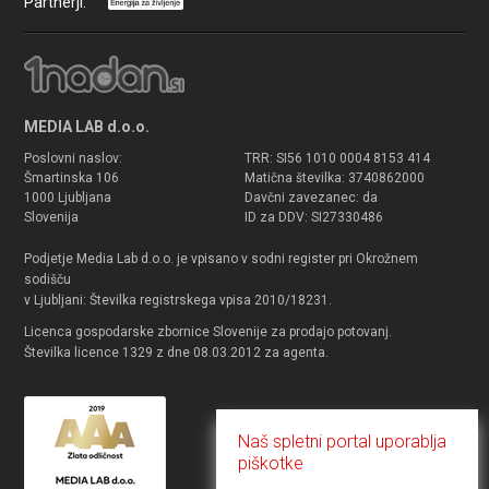
Partnerji:
MEDIA LAB d.o.o.
Poslovni naslov:
TRR: SI56 1010 0004 8153 414
Šmartinska 106
Matična številka: 3740862000
1000 Ljubljana
Davčni zavezanec: da
Slovenija
ID za DDV: SI27330486
Podjetje Media Lab d.o.o. je vpisano v sodni register pri Okrožnem
sodišču
v Ljubljani: Številka registrskega vpisa 2010/18231.
Licenca gospodarske zbornice Slovenije za prodajo potovanj.
Številka licence 1329 z dne 08.03.2012 za agenta.
Naš spletni portal uporablja
piškotke