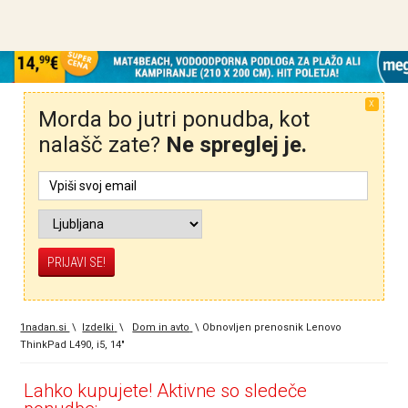
X
Morda bo jutri ponudba, kot
nalašč zate?
Ne spreglej je.
1nadan.si
\
Izdelki
\
Dom in avto
\
Obnovljen prenosnik Lenovo
ThinkPad L490, i5, 14"
Lahko kupujete! Aktivne so sledeče