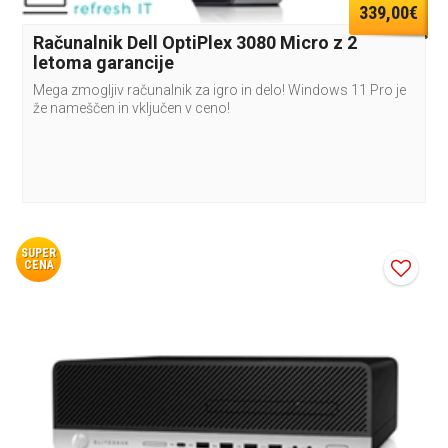
339,00€
Računalnik Dell OptiPlex 3080 Micro z 2
letoma garancije
Mega zmogljiv računalnik za igro in delo! Windows 11 Pro je
že nameščen in vključen v ceno!
SUPER
CENA