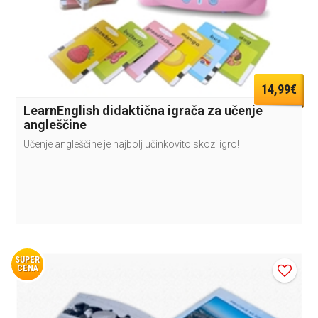
14,99€
LearnEnglish didaktična igrača za učenje
angleščine
Učenje angleščine je najbolj učinkovito skozi igro!
SUPER
CENA