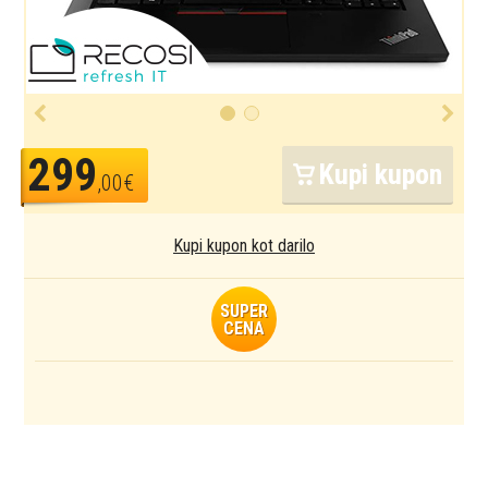
299
Kupi kupon
,00€
Kupi kupon kot darilo
SUPER
CENA