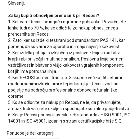
Sloveniji.
Zakaj kupiti obnovljen prenosnik pri Recosi?
1. Ker vam Recosi omogoča ogromne prihranke. Privarčujete
lahko tudi do 70 %, ko se odločite za nakup obnovljenega
prenosnika pri Recosi.
2. Zato, ker so izdelki testirani pod standardom PAS 141, kar
pomeni, da so varni za uporabo in imajo najvišjo kakovost.
3. Ker izdelki prihajajo izključno iz poslovne linije in so bili v
krajši rabi pri večjih multinacionalkah. Poslovna linija pomeni
vzdržljivost in bistveno višjo kakovost vgrajenih komponent,
kot jih ima potrošna linija.
4. Ker RECOSI pomeni tradicijo. S skupno več kot 50 letnimi
mednarodnimi izkušnjami v tej industriji je Recosi vodilno
podjetje na področju profesionalne obnove računalniške
opreme.
5. Ko se odločite za nakup pri Recosi, ne le, da privarčujete,
ampak tudi varujete okolje in spodbujate socialno podjetništvo.
6. Ker je Recosi ponosni lastnik treh standardov – ISO 9001, ISO
14001 in ISO 45001, izdanih s strani certifikacijske hiše SIQ.
Ponudba je del kategorij: