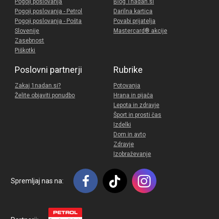
Pogoji poslovanja
Blog 1nadan.si
Pogoji poslovanja - Petrol
Darilna kartica
Pogoji poslovanja - Pošta
Povabi prijatelja
Slovenije
Mastercard® akcije
Zasebnost
Piškotki
Poslovni partnerji
Rubrike
Zakaj 1nadan.si?
Potovanja
Želite objaviti ponudbo
Hrana in pijača
Lepota in zdravje
Šport in prosti čas
Izdelki
Dom in avto
Zdravje
Izobraževanje
Spremljaj nas na: