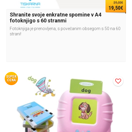
39,00€
19,50€
Shranite svoje enkratne spomine v A4
fotoknjigo s 60 stranmi
Fotoknjiga je prenovljena, s povečanim obsegom s 50 na 60
strani!
SUPER
CENA