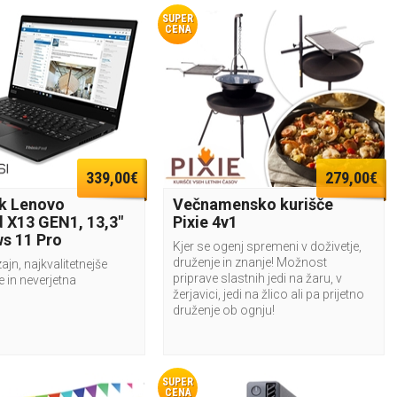
SUPER
CENA
339,00€
279,00€
k Lenovo
Večnamensko kurišče
 X13 GEN1, 13,3"
Pixie 4v1
s 11 Pro
Kjer se ogenj spremeni v doživetje,
druženje in znanje! Možnost
ajn, najkvalitetnejše
priprave slastnih jedi na žaru, v
in neverjetna
žerjavici, jedi na žlico ali pa prijetno
druženje ob ognju!
SUPER
CENA