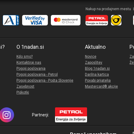
Nakup na prodajnem mestu
si?
O 1nadan.si
Aktualno
P
Kdo smo?
Novice
Za
Kontaktiraj nas
Zaposlitev
Že
Pogoji poslovanja
Blog 1nadan.si
Pogoji poslovanja - Petrol
Darilna kartica
Pogoji poslovanja - Pošta Slovenije
Povabi prijatelja
Zasebnost
Mastercard® akcije
Piškotki
Partnerji: