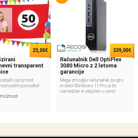
25,00€
339,00€
zirani
Računalnik Dell OptiPlex
nevni transparent
3080 Micro z 2 letoma
nice
garancije
 ostalih opcij med
Mega zmogljiv računalnik za igro
možnostmi ponudbe!
in delo! Windows 11 Pro je že
nameščen in vključen v ceno!
 možnost