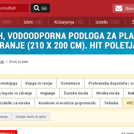
Išči
Obve
(489)
Izleti
(38)
Križarjenja
(32)
Izdelki
(132)
Z
lki
\
Dom in avto
Fotoknjiga
Knjige in revije
Vzmetnice
Prehranska dopolnila / s
a lepoto in zdravje
Hujšanje
Ženska moda
Moška moda
Nak
 izdelki za otroke
Kondomi in erotični pripomočki
Tehnika
VEČ
ranje
Ostalo dom in avto