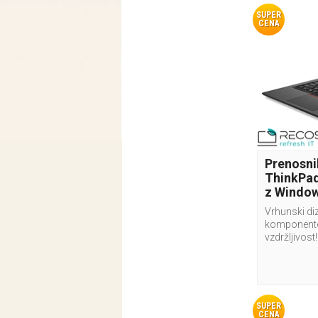
SUPER
CENA
Prenosni
ThinkPad
z Window
Vrhunski diz
komponente 
vzdržljivost!
SUPER
CENA