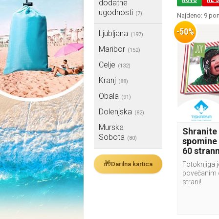
NOVO
NE 
dodatne
ugodnosti
(7)
Najdeno: 9 po
-50%
Ljubljana
(197)
Maribor
(152)
Celje
(132)
Kranj
(88)
Obala
(91)
Dolenjska
(82)
Murska
Shranite
Sobota
(80)
spomine 
60 stran
🎁
Darilna kartica
Fotoknjiga j
povečanim 
strani!