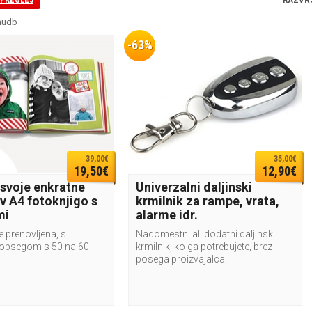
SPREGLEJ
RAZVR
nudb
-63%
39,00€
35,00€
19,50€
12,90€
 svoje enkratne
Univerzalni daljinski
v A4 fotoknjigo s
krmilnik za rampe, vrata,
mi
alarme idr.
e prenovljena, s
Nadomestni ali dodatni daljinski
obsegom s 50 na 60
krmilnik, ko ga potrebujete, brez
posega proizvajalca!