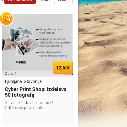
STI
PRIPOROČENO
CENA ↑
CENA ↓
SUPER
CENA
12,50€
Oseb:
1
Ljubljana, Slovenija
Cyber Print Shop: izdelava
50 fotografij
Shranite čudovite spomine!
Odlična ideja za darilo!