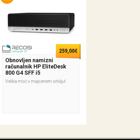
259,00€
Obnovljen namizni
računalnik HP EliteDesk
800 G4 SFF i5
Velika moč v majcenem ohišju!