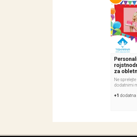
Personali
rojstnod
za oblet
Ne sprelejte
dodatnimi 
+1
dodatna