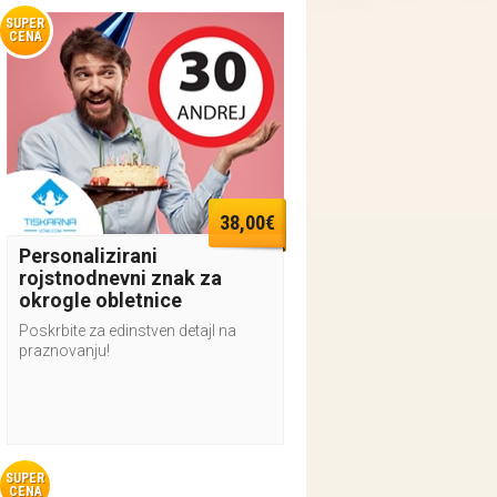
SUPER
CENA
38,00€
Personalizirani
rojstnodnevni znak za
okrogle obletnice
Poskrbite za edinstven detajl na
praznovanju!
SUPER
CENA