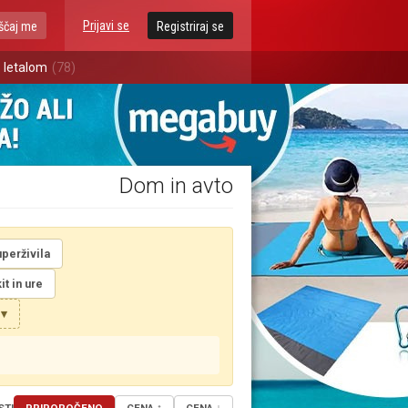
Prijavi se
ščaj me
Registriraj se
 letalom
(78)
Dom in avto
uperživila
it in ure
 ▾