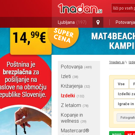
Ljubljana
(197)
Potovanja
1nadan.si
\
Izde
Potovanja
(489)
Izleti
(38)
Vse
Križarjenja
(32)
Izdelki z
Izdelki
(132)
Igrače in
Z letalom
(78)
Kopanje in
Fotografi
wellness
(39)
Mastercard®