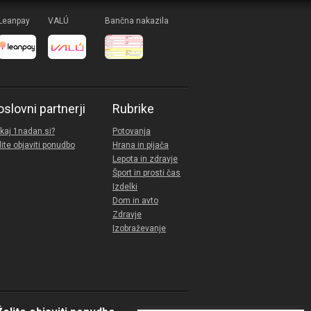
Leanpay
VALÚ
Bančna nakazila
oslovni partnerji
Rubrike
kaj 1nadan.si?
Potovanja
lite objaviti ponudbo
Hrana in pijača
Lepota in zdravje
Šport in prosti čas
Izdelki
Dom in avto
Zdravje
Izobraževanje