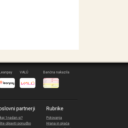
Leanpay
VALÚ
Bančna nakazila
oslovni partnerji
Rubrike
kaj 1nadan.si?
Potovanja
lite objaviti ponudbo
Hrana in pijača