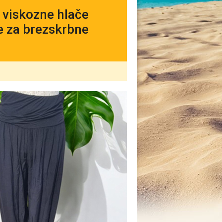
 viskozne hlače
e za brezskrbne