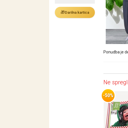
🎁
Darilna kartica
Ponudba je de
Ne spregl
-50%