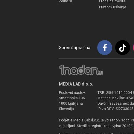
Želim si
Prodajna mesta
Printbox tiskanje
Spremljaj nas na:
MEDIA LAB d.o.o.
Poslovni naslov:
TRR: SI56 1010 0004 
Šmartinska 106
Matična številka: 37
1000 Ljubljana
Davčni zavezanec: da
Slovenija
ID za DDV: SI2733048
Podjetje Media Lab d.o.o. je vpisano v sodni 
v Ljubljani: Številka registrskega vpisa 2010/