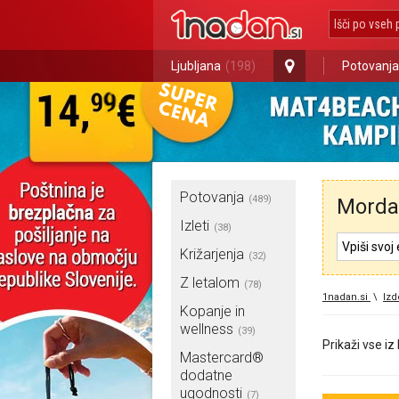
Ljubljana
(198)
Potovanja
Potovanja
(489)
Morda 
Izleti
(38)
Križarjenja
(32)
Z letalom
(78)
1nadan.si
\
Izd
Kopanje in
wellness
(39)
Prikaži vse iz
Mastercard®
dodatne
ugodnosti
(7)