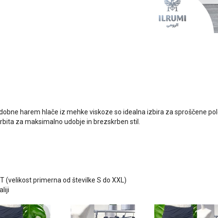
dobne harem hlače iz mehke viskoze so idealna izbira za sproščene pole
rbita za maksimalno udobje in brezskrben stil.
T (velikost primerna od številke S do XXL)
liji