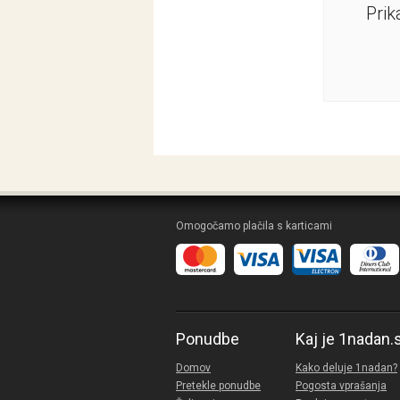
Prik
Omogočamo plačila s karticami
Ponudbe
Kaj je 1nadan.
Domov
Kako deluje 1nadan?
Pretekle ponudbe
Pogosta vprašanja