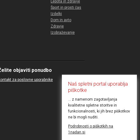
Lepota in zdravje
Šport in prosti čas
Izdelki
Dom in avto
Zdravje
Izobraževanje
Želite objaviti ponudbo
ontakt za poslovne uporabnike
Naš spletni portal uporablja
piškotke
... z namenom zagotavljanja
kvalitetne spletne storitve in
funkcionalnosti, ki jih brez piškotkov
ne bi mogli nuditi.
Podrobnosti o piškotkih na
1nadan.si