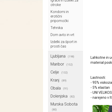
Igrače in izdelki za
otroke
Kondomi in
erotični
pripomočki
Tehnika
Dom avto in vrt
Izdelki za šport in
prosti čas
Ljubljana
(198)
Lahkotne in u
material posk
Maribor
(152)
Celje
(132)
Lastnosti:
Kranj
(89)
- 95% viskoza
- 5% elastan
Obala
(91)
- UNI VELIKOS
Dolenjska
(82)
- narejeno v Ita
Murska Sobota
(80)