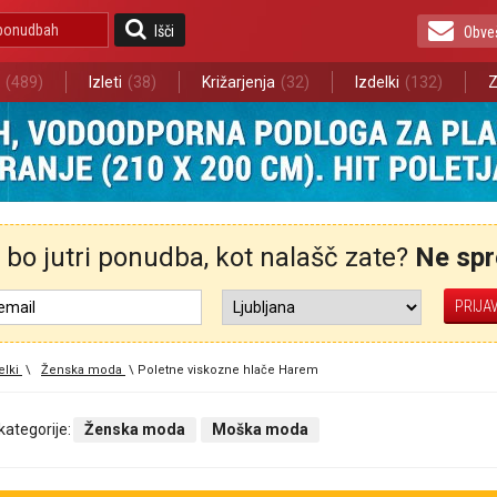
Išči
Obve
(489)
Izleti
(38)
Križarjenja
(32)
Izdelki
(132)
Z
bo jutri ponudba, kot nalašč zate?
Ne spre
elki
\
Ženska moda
\
Poletne viskozne hlače Harem
 kategorije:
Ženska moda
Moška moda