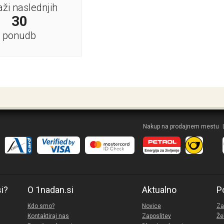
aži naslednjih
30
ponudb
Nakup na prodajnem mestu
si?
O 1nadan.si
Aktualno
P
Kdo smo?
Novice
Za
Kontaktiraj nas
Zaposlitev
Že