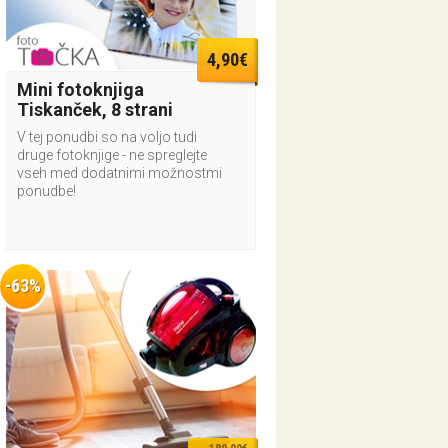
4,90€
Mini fotoknjiga
Tiskanček, 8 strani
V tej ponudbi so na voljo tudi
druge fotoknjige - ne spreglejte
vseh med dodatnimi možnostmi
ponudbe!
-63%