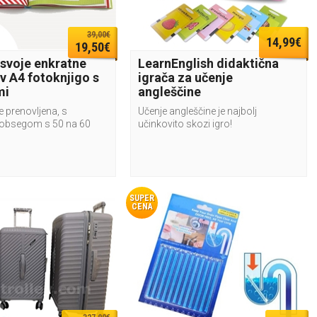
39,00€
14,99€
19,50€
 svoje enkratne
LearnEnglish didaktična
v A4 fotoknjigo s
igrača za učenje
mi
angleščine
e prenovljena, s
Učenje angleščine je najbolj
obsegom s 50 na 60
učinkovito skozi igro!
SUPER
CENA