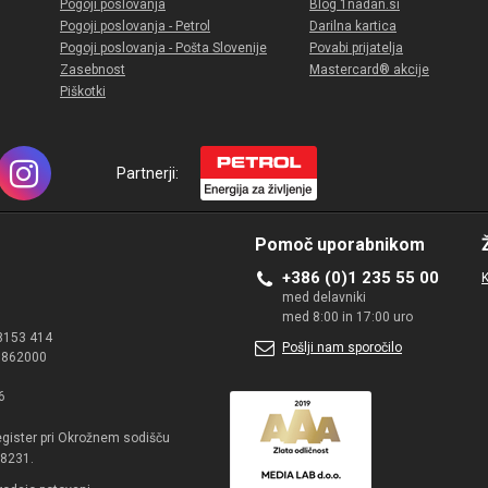
Pogoji poslovanja
Blog 1nadan.si
Pogoji poslovanja - Petrol
Darilna kartica
Pogoji poslovanja - Pošta Slovenije
Povabi prijatelja
Zasebnost
Mastercard® akcije
Piškotki
Partnerji:
Pomoč uporabnikom
+386 (0)1 235 55 00
K
med delavniki
med 8:00 in 17:00 uro
8153 414
Pošlji nam sporočilo
40862000
6
register pri Okrožnem sodišču
18231.