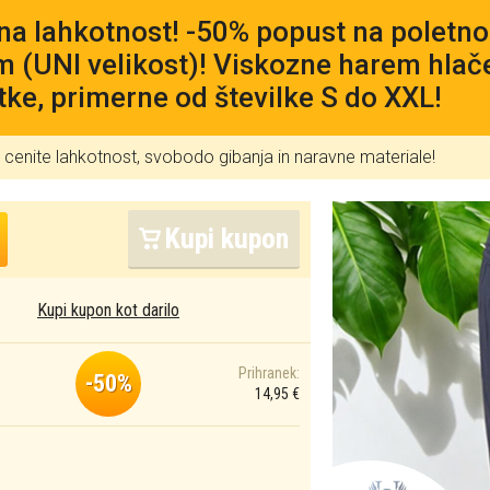
na lahkotnost! -50% popust na poletno
 (UNI velikost)! Viskozne harem hlač
tke, primerne od številke S do XXL!
i cenite lahkotnost, svobodo gibanja in naravne materiale!
Kupi kupon
Kupi kupon kot darilo
Prihranek:
-50%
14,95 €