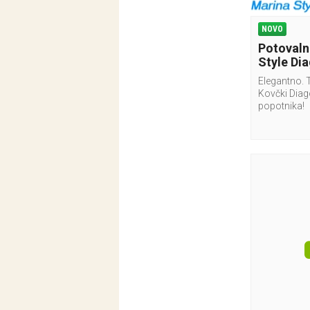
NOVO
Potovaln
Style Dia
Elegantno. 
Kovčki Dia
popotnika!