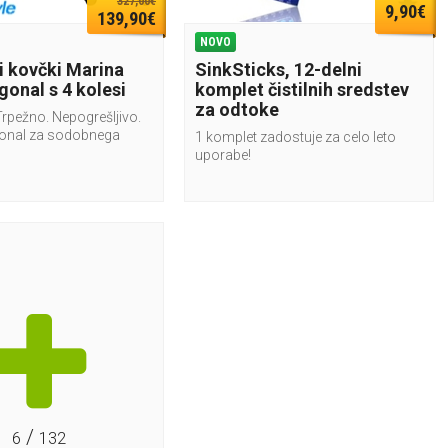
327,00€
9,90€
139,90€
NOVO
i kovčki Marina
SinkSticks, 12-delni
gonal s 4 kolesi
komplet čistilnih sredstev
za odtoke
Trpežno. Nepogrešljivo.
gonal za sodobnega
1 komplet zadostuje za celo leto
uporabe!
/
6
132