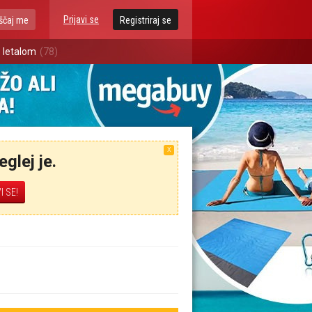
Prijavi se
ščaj me
Registriraj se
 letalom
(78)
X
glej je.