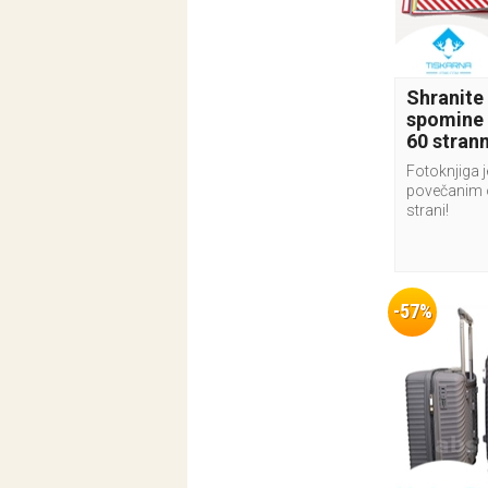
Shranite
spomine 
60 stran
Fotoknjiga j
povečanim 
strani!
-57%