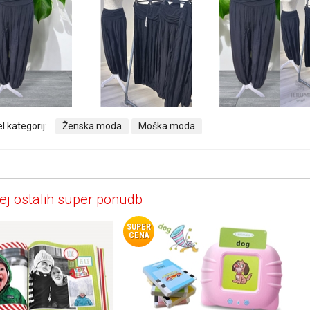
l kategorij:
Ženska moda
Moška moda
ej ostalih super ponudb
SUPER
CENA