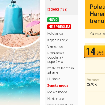
Polet
Izdelki
(132)
Harem
trenu
NOVO
NE SPREGLEJ
Za vse, k
Fotoknjiga
Knjige in revije
Vzmetnice
14
,95€
Prehranska
dopolnila /
superživila
Izdelki za lepoto in
zdravje
Hujšanje
Vrednost:
29,90 €
Ženska moda
Moška moda
Nakit in ure