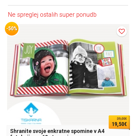
Ne spreglej ostalih super ponudb
-50%
39,00€
19,50€
Shranite svoje enkratne spomine v A4