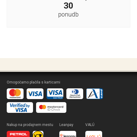
30
ponudb
Omogočamo plačila s karticami
Nakup na prodajnem mestu
Leanpay
VALÚ