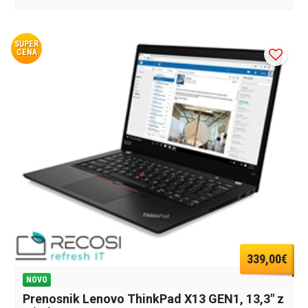
SUPER
CENA
339,00€
NOVO
Prenosnik Lenovo ThinkPad X13 GEN1, 13,3" z