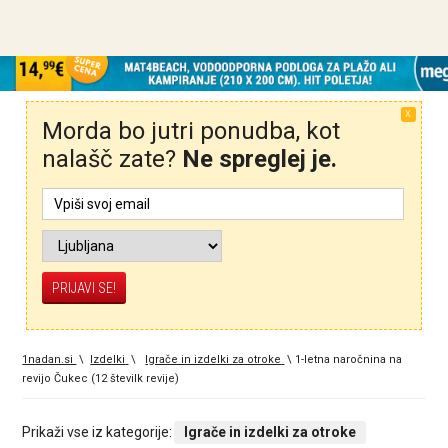
X
Morda bo jutri ponudba, kot
nalašč zate?
Ne spreglej je.
1nadan.si
\
Izdelki
\
Igrače in izdelki za otroke
\
1-letna naročnina na
revijo Čukec (12 številk revije)
Prikaži vse iz kategorije:
Igrače in izdelki za otroke