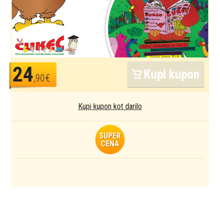
24
Kupi kupon
,90€
Kupi kupon kot darilo
SUPER
CENA