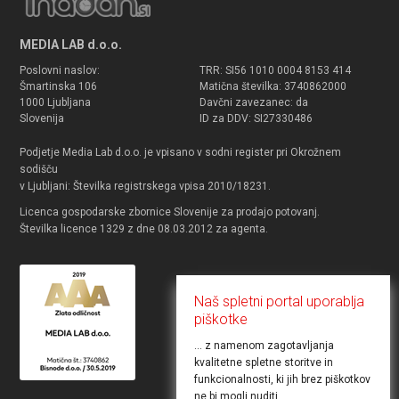
MEDIA LAB d.o.o.
Poslovni naslov:
TRR: SI56 1010 0004 8153 414
Šmartinska 106
Matična številka: 3740862000
1000 Ljubljana
Davčni zavezanec: da
Slovenija
ID za DDV: SI27330486
Podjetje Media Lab d.o.o. je vpisano v sodni register pri Okrožnem
sodišču
v Ljubljani: Številka registrskega vpisa 2010/18231.
Licenca gospodarske zbornice Slovenije za prodajo potovanj.
Številka licence 1329 z dne 08.03.2012 za agenta.
Naš spletni portal uporablja
piškotke
... z namenom zagotavljanja
kvalitetne spletne storitve in
funkcionalnosti, ki jih brez piškotkov
ne bi mogli nuditi.