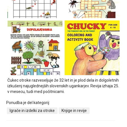
Čukec otroke razveseljuje že 32 let in je plod dela in dolgoletnih
izkušenj najuglednejših slovenskih ugankarjev. Revija izhaja 25.
v mesecu, tudi med počitnicami.
Ponudba je del kategorij:
Igrače in izdelki za otroke
Knjige in revije