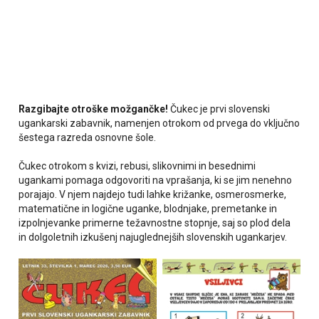
Razgibajte otroške možgančke!
Čukec je prvi slovenski
ugankarski zabavnik, namenjen otrokom od prvega do vključno
šestega razreda osnovne šole.
Čukec otrokom s kvizi, rebusi, slikovnimi in besednimi
ugankami pomaga odgovoriti na vprašanja, ki se jim nenehno
porajajo. V njem najdejo tudi lahke križanke, osmerosmerke,
matematične in logične uganke, blodnjake, premetanke in
izpolnjevanke primerne težavnostne stopnje, saj so plod dela
in dolgoletnih izkušenj najuglednejših slovenskih ugankarjev.