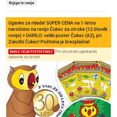
Knjige in revije
Uganke za mlade! SUPER CENA na 1-letno
naročnino na revijo Čukec za otroke (12 številk
revije) + DARILO: veliki poster Čukec (A2), pri
Založbi Čukec! Poštnina je brezplačna!
Prvi slovenski ugankarski
DARILO: VELIKI POSTER ČUKEC!
zabavnik za otroke!