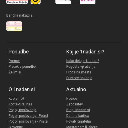
Bančna nakazila
Ponudbe
Kaj je 1nadan.si?
Domov
Kako deluje 1nadan?
Pretekle ponudbe
Pogosta vprašanja
Želim si
Prodajna mesta
Printbox tiskanje
O 1nadan.si
Aktualno
Kdo smo?
Novice
Kontaktiraj nas
Zaposlitev
Pogoji poslovanja
Blog 1nadan.si
Pogoji poslovanja - Petrol
Darilna kartica
Pogoji poslovanja - Pošta
Povabi prijatelja
Slovenije
Mastercard® akcije