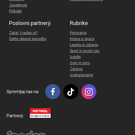
Zasebnost
Piškotki
Poslovni partnerji
Rubrike
Zakaj 1nadan.si?
Potovanja
Želite objaviti ponudbo
Hrana in pijača
Lepota in zdravje
Šport in prosti čas
Izdelki
Dom in avto
Zdravje
Izobraževanje
Spremljaj nas na:
Partnerji: