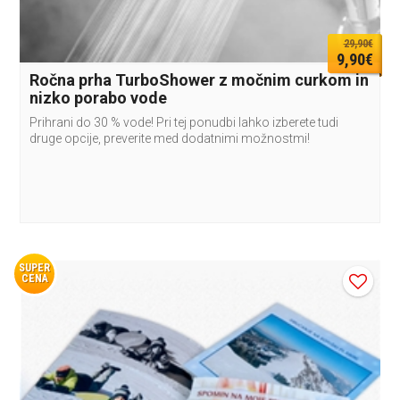
29,90€
9,90€
Ročna prha TurboShower z močnim curkom in
nizko porabo vode
Prihrani do 30 % vode! Pri tej ponudbi lahko izberete tudi
druge opcije, preverite med dodatnimi možnostmi!
SUPER
CENA