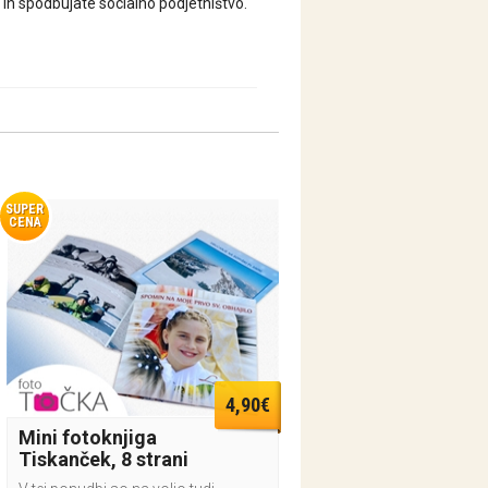
e in spodbujate socialno podjetništvo.
SUPER
CENA
4,90€
Mini fotoknjiga
Tiskanček, 8 strani