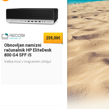
259,00€
Obnovljen namizni
računalnik HP EliteDesk
800 G4 SFF i5
Velika moč v majcenem ohišju!