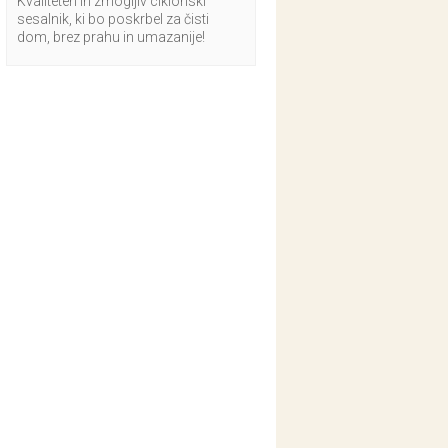
Kvaliteten in zmogljiv ciklonski
sesalnik, ki bo poskrbel za čisti
dom, brez prahu in umazanije!