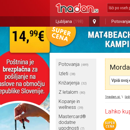
Ljubljana
(198)
Potovanja
Potovanja
(489)
Morda 
Izleti
(38)
Križarjenja
(32)
Z letalom
(80)
1nadan.si
\
Izd
Kopanje in
wellness
(39)
Lahko kup
Mastercard®
dodatne
SUPER
CENA
ugodnosti
(7)