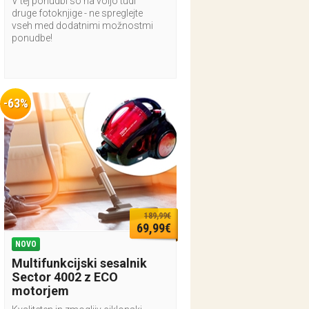
V tej ponudbi so na voljo tudi
druge fotoknjige - ne spreglejte
vseh med dodatnimi možnostmi
ponudbe!
-63%
189,99€
69,99€
NOVO
Multifunkcijski sesalnik
Sector 4002 z ECO
motorjem