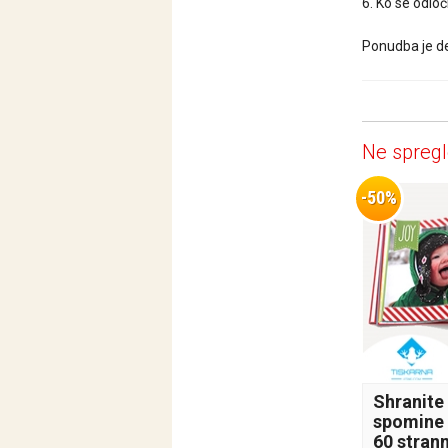
6. Ko se odloč
Ponudba je de
Ne spregl
-50%
Shranite
spomine 
60 stran