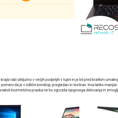
v krajši rabi izključno v večjih podjetjih v tujini in je bil pred kratkim umak
r pomeni da je v odlični kondiciji, pregledan in testiran. Ima lahko man
nakoli kozmetična praska ne bo ogrozila njegovega delovanja in zmoglji