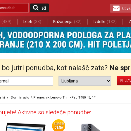
Išči
Obve
(489)
Izleti
(38)
Križarjenja
(32)
Izdelki
(132)
Z
bo jutri ponudba, kot nalašč zate?
Ne spre
elki
\
Dom in avto
\
Prenosnik Lenovo ThinkPad T480, i5, 14"
ujete! Aktivne so sledeče ponudbe:
SUPER
CENA