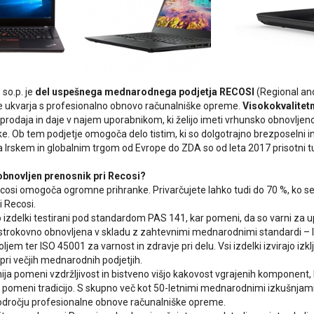
 so.p. je
del uspešnega mednarodnega podjetja RECOSI
(Regional an
 se ukvarja s profesionalno obnovo računalniške opreme.
Visokokvalite
prodaja in daje v najem uporabnikom, ki želijo imeti vrhunsko obnovlje
. Ob tem podjetje omogoča delo tistim, ki so dolgotrajno brezposelni in m
Irskem in globalnim trgom od Evrope do ZDA so od leta 2017 prisotni tud
 obnovljen prenosnik pri Recosi?
cosi omogoča ogromne prihranke. Privarčujete lahko tudi do 70 %, ko s
i Recosi.
so izdelki testirani pod standardom PAS 141, kar pomeni, da so varni za u
strokovno obnovljena v skladu z zahtevnimi mednarodnimi standardi – 
ljem ter ISO 45001 za varnost in zdravje pri delu. Vsi izdelki izvirajo izklju
 pri večjih mednarodnih podjetjih.
nija pomeni vzdržljivost in bistveno višjo kakovost vgrajenih komponent, k
 pomeni tradicijo. S skupno več kot 50-letnimi mednarodnimi izkušnjami v 
odročju profesionalne obnove računalniške opreme.