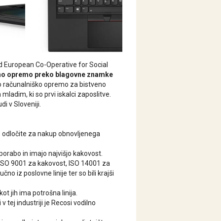
d European Co-Operative for Social
tno opremo preko blagovne znamke
no računalniško opremo za bistveno
ladim, ki so prvi iskalci zaposlitve.
i v Sloveniji.
e odločite za nakup obnovljenega
porabo in imajo najvišjo kakovost.
ISO 9001 za kakovost, ISO 14001 za
čno iz poslovne linije ter so bili krajši
ot jih ima potrošna linija.
tej industriji je Recosi vodilno