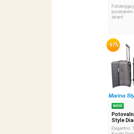
Fotoknjiga j
povečanim 
strani!
-57%
NOVO
Potovaln
Style Dia
Elegantno. 
Kovčki Dia