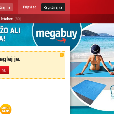
Prijavi se
ščaj me
Registriraj se
 letalom
(80)
X
glej je.
SUPER
CENA