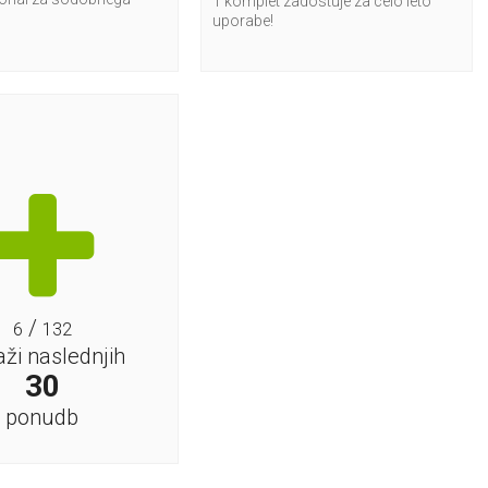
1 komplet zadostuje za celo leto
uporabe!
/
6
132
aži naslednjih
30
ponudb