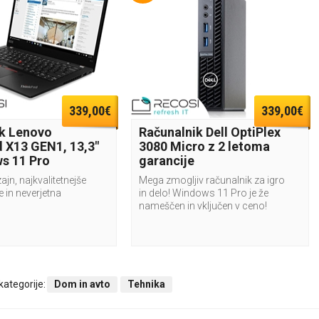
339,00€
339,00€
k Lenovo
Računalnik Dell OptiPlex
 X13 GEN1, 13,3"
3080 Micro z 2 letoma
s 11 Pro
garancije
ajn, najkvalitetnejše
Mega zmogljiv računalnik za igro
in neverjetna
in delo! Windows 11 Pro je že
nameščen in vključen v ceno!
 kategorije:
Dom in avto
Tehnika