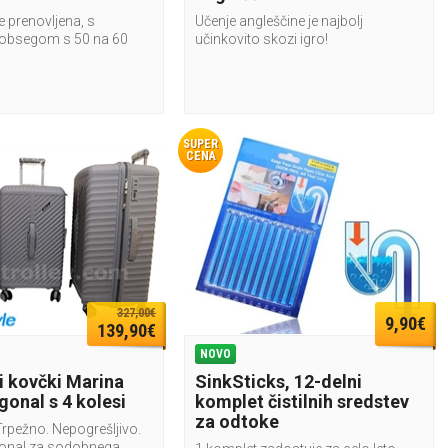
e prenovljena, s
Učenje angleščine je najbolj
obsegom s 50 na 60
učinkovito skozi igro!
SUPER
CENA
327,00€
9,90€
139,90€
NOVO
i kovčki Marina
SinkSticks, 12-delni
gonal s 4 kolesi
komplet čistilnih sredstev
za odtoke
Trpežno. Nepogrešljivo.
gonal za sodobnega