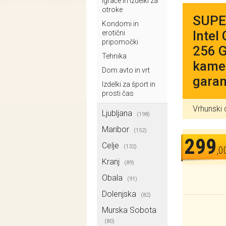
Igrače in izdelki za
otroke
SUPER
Kondomi in
Intel
erotični
pripomočki
256 G
Tehnika
kamer
Dom avto in vrt
garan
Izdelki za šport in
prosti čas
Vrhunski 
Ljubljana
(198)
Maribor
(152)
299
Celje
(132)
,0
Kranj
(89)
Obala
(91)
Dolenjska
(82)
Murska Sobota
(80)