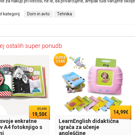
ite za nakup pri Recosi, ne le, da privarčujete, ampak tudi varujete okolj
l kategorij:
Dom in avto
Tehnika
ej ostalih super ponudb
SUPER
CENA
39,00€
14,99€
19,50€
 svoje enkratne
LearnEnglish didaktična
v A4 fotoknjigo s
igrača za učenje
mi
angleščine