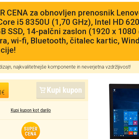
 CENA za obnovljen prenosnik Lenov
 Core i5 8350U (1,70 GHz), Intel HD 6
B SSD, 14-palčni zaslon (1920 x 1080 
a, wi-fi, Bluetooth, čitalec kartic, Win
cije!
dizajn, najkvalitetnejše komponente in neverjetna vzdržljivost!
Kupi kupon
0€
Kupi kupon kot darilo
SUPER
CENA