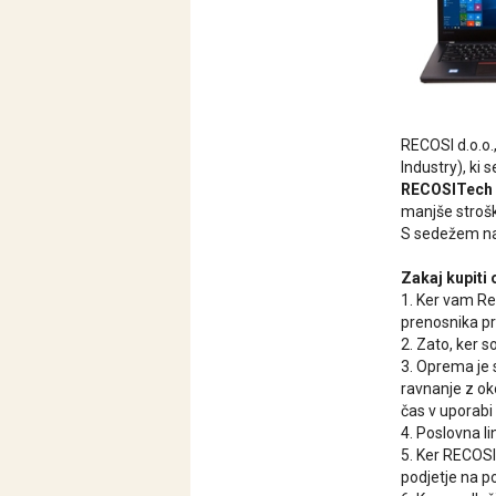
RECOSI d.o.o.,
Industry), ki
RECOSITech
manjše stroške
S sedežem na 
Zakaj kupiti
1. Ker vam Re
prenosnika pr
2. Zato, ker 
3. Oprema je 
ravnanje z oko
čas v uporabi
4. Poslovna li
5. Ker RECOSI
podjetje na p