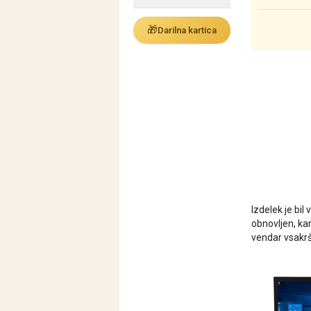
🎁
Darilna kartica
Izdelek je bil 
obnovljen, ka
vendar vsakrš