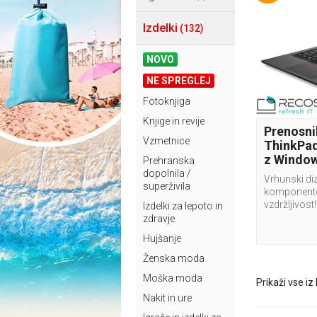
Izdelki
(132)
NOVO
NE SPREGLEJ
Fotoknjiga
Knjige in revije
Prenosni
Vzmetnice
ThinkPad
z Window
Prehranska
dopolnila /
Vrhunski diz
superživila
komponente 
vzdržljivost!
Izdelki za lepoto in
zdravje
Hujšanje
Ženska moda
Moška moda
Prikaži vse iz
Nakit in ure