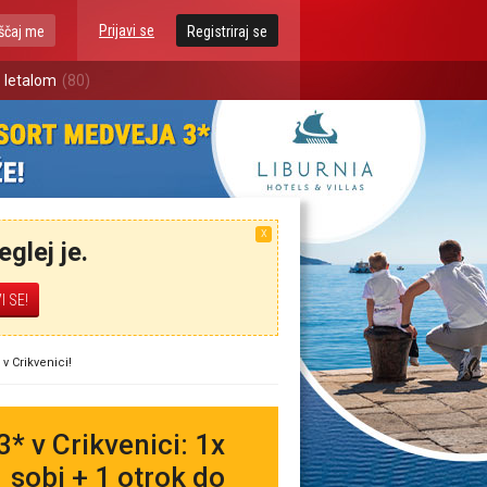
Prijavi se
ščaj me
Registriraj se
 letalom
(80)
X
glej je.
 Crikvenici!
* v Crikvenici: 1x
 sobi + 1 otrok do