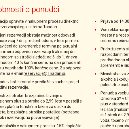
bnosti o ponudbi
acijo opravite v nakupnem procesu direktno
Prijava od 14.00
rezervacijskega sistema 1nadan.
Vse reklamacije 
jeni rezervaciji obstaja možnost odpovedi
mesta na recepc
cije vsaj 7 dni pred prihodom, v tem primeru
moremo reševat
ravičeni do spremembe termina po aktualni
Pridružujemo si
 primeru odpovedi rezervaciji 6 ali manj dni
razprodanih ter
ihodom so stroški sledeči: od 6. do 1. dneva
predhodnega obv
ihodom 40 % končne cene, na dan prihoda ali
spremembe nis
eru neprihoda 100% končne cene. Za odpoved
ite na e-mail
rezervacije@1nadan.si
.
Ministrstvo za 
alkohola škoduje
odu v hotel morate predložiti voucher, prejet
polnoletne oseb
ditvi rezervacije.
Ponudba vsebuje
ti za otroke: brezplačno bivanje s
Omorika 3* v Cr
ionom plus za otroka do 2,99. leta v postelji s
plus v standard
 brezplačna turistična taksa za otroka do
ležišča (maksim
leta; brezplačna otroška posteljica (potrebna
in 1 otrok do 2,9
ob rezervaciji; na povpraševanje).
voda, točeno vi
doplačila v nakupnem procesu: 15% doplačilo
pijače + upora