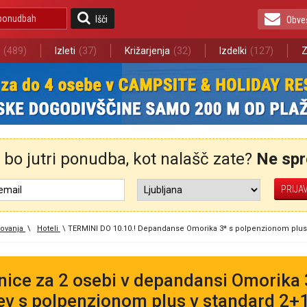
Išči
Obve
(489)
Izleti
(37)
Križarjenja
(32)
Izdelki
(127)
Z
bo jutri ponudba, kot nalašč zate?
Ne spre
ovanja
\
Hoteli
\
TERMINI DO 10.10.! Depandanse Omorika 3* s polpenzionom plus v
nice za 2 osebi v depandansi Omorika 3
ev s polpenzionom plus v standard 2+1