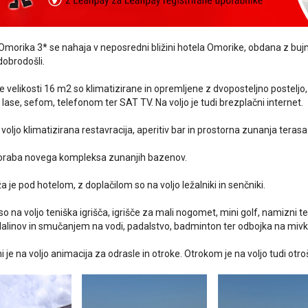
orika 3* se nahaja v neposredni bližini hotela Omorike, obdana z bujn
 dobrodošli.
 velikosti 16 m2 so klimatizirane in opremljene z dvoposteljno posteljo
lase, sefom, telefonom ter SAT TV. Na voljo je tudi brezplačni internet.
 voljo klimatizirana restavracija, aperitiv bar in prostorna zunanja tera
uporaba novega kompleksa zunanjih bazenov.
 je pod hotelom, z doplačilom so na voljo ležalniki in senčniki.
o na voljo teniška igrišča, igrišče za mali nogomet, mini golf, namizni ten
inov in smučanjem na vodi, padalstvo, badminton ter odbojka na mivki
i je na voljo animacija za odrasle in otroke. Otrokom je na voljo tudi otr