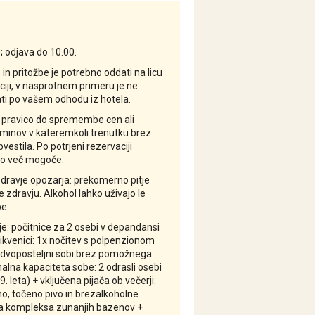
; odjava do 10.00.
in pritožbe je potrebno oddati na licu
iji, v nasprotnem primeru je ne
i po vašem odhodu iz hotela.
 pravico do spremembe cen ali
minov v kateremkoli trenutku brez
estila. Po potrjeni rezervaciji
o več mogoče.
zdravje opozarja: prekomerno pitje
 zdravju. Alkohol lahko uživajo le
e.
: počitnice za 2 osebi v depandansi
ikvenici: 1x nočitev s polpenzionom
 dvoposteljni sobi brez pomožnega
alna kapaciteta sobe: 2 odrasli osebi
9. leta) + vključena pijača ob večerji:
no, točeno pivo in brezalkoholne
ba kompleksa zunanjih bazenov +