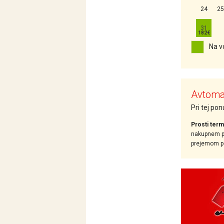
24
25
31
Na v
Avtomat
Pri tej po
Prosti term
nakupnem pr
prejemom pot