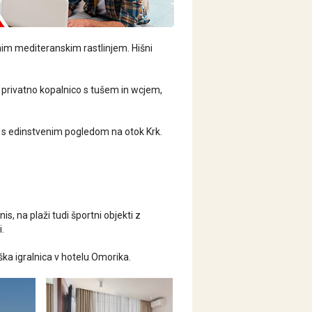
im mediteranskim rastlinjem. Hišni
, privatno kopalnico s tušem in wcjem,
sa s edinstvenim pogledom na otok Krk.
is, na plaži tudi športni objekti z
.
oška igralnica v hotelu Omorika.