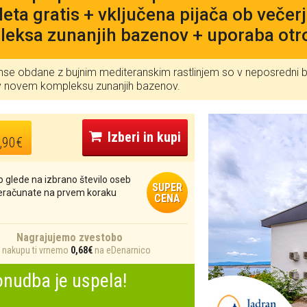
 leta gratis + vključena pijača ob večer
eksa zunanjih bazenov + uporaba otro
e obdane z bujnim mediteranskim rastlinjem so v neposredni bli
v novem kompleksu zunanjih bazenov.
Izberi in kupi
,90€
 glede na izbrano število oseb
SUPER
reračunate na prvem koraku
CENA
Nagrajujemo zvestobo
nakupu ti vrnemo
0,68€
na eDenarnico
nudba je uspela!