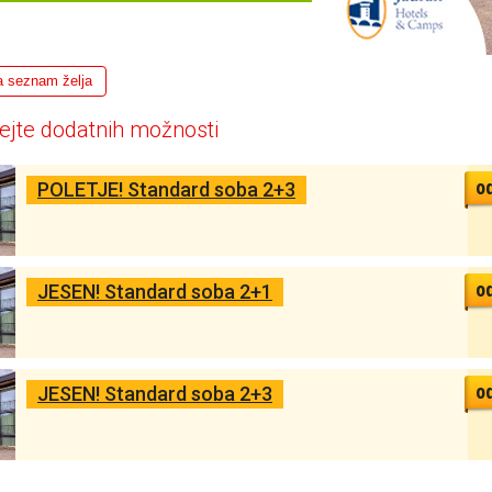
a seznam želja
ejte dodatnih možnosti
o
POLETJE! Standard soba 2+3
o
JESEN! Standard soba 2+1
o
JESEN! Standard soba 2+3