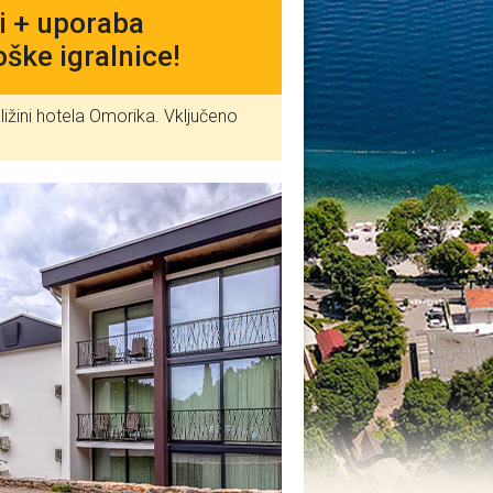
ji + uporaba
ške igralnice!
žini hotela Omorika. Vključeno