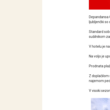
Depandansa Om
ljubljenčki so
Standard sobe
sušilnikom za 
V hotelu je na
Na voljo je 
Prodnata plaža
Z doplačilom s
najemom pedal
V visoki sezon