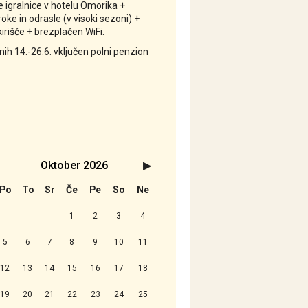
 igralnice v hotelu Omorika +
oke in odrasle (v visoki sezoni) +
irišče + brezplačen WiFi.
ih 14.-26.6. vključen polni penzion
Oktober
2026
Naslednji>
Po
To
Sr
Če
Pe
So
Ne
1
2
3
4
5
6
7
8
9
10
11
12
13
14
15
16
17
18
19
20
21
22
23
24
25