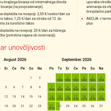
ru krajšega bivanja od minimalnega števila
uporaba otroške
 bivanja (na povpraševanje).
animacija za otr
brezplačno park
 doplačila na recepciji: 2,50 €/osebo/dan za
čno takso; 1,25 €/dan za otroka od 12. do
AKCIJA: v termin
leta za turistično takso.
plus
oplačila na recepciji: 20 €/dan za hišnega
nčka (potrebna najava ob rezervaciji).
ar unovčljivosti
Avgust
2026
September
2026
ji
o
Sr
Če
Pe
So
Ne
Po
To
Sr
Če
Pe
So
Ne
1
2
1
2
3
4
5
6
5
6
7
8
9
7
8
9
10
11
12
13
12
13
14
15
16
14
15
16
17
18
19
20
19
20
21
22
23
21
22
23
24
25
26
27