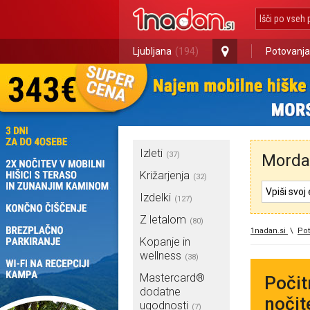
Ljubljana
(194)
Potovanja
Izleti
(37)
Morda 
Križarjenja
(32)
Izdelki
(127)
Z letalom
(80)
1nadan.si
\
Pot
Kopanje in
wellness
(38)
Mastercard®
Počit
dodatne
nočit
ugodnosti
(7)