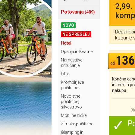
2,99.
Potovanja
(489)
kompl
NOVO
Depandans
NE SPREGLEJ
kopanje 
Hoteli
Opatija in Kvarner
136
Namestitve
od
smučanje
Istra
Končno ceno
Krompirjeve
in termin p
počitnice
nakupa.
Novoletne
počitnice,
silvestrovo
Ob 
Mobilne hiške
✓
Po
Zimske počitnice
Glamping in