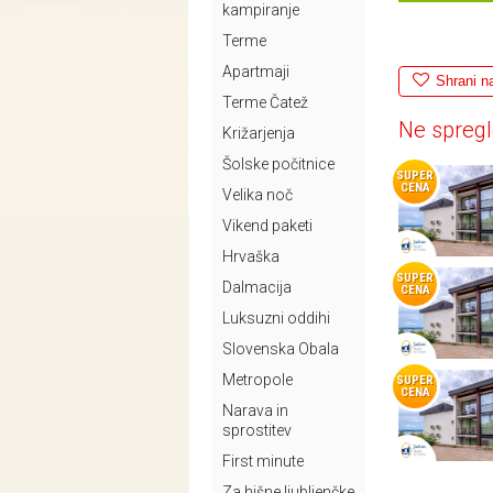
kampiranje
Terme
Apartmaji
Shrani n
Terme Čatež
Ne spregl
Križarjenja
Šolske počitnice
SUPER
CENA
Velika noč
Vikend paketi
Hrvaška
SUPER
Dalmacija
CENA
Luksuzni oddihi
Slovenska Obala
Metropole
SUPER
CENA
Narava in
sprostitev
First minute
Za hišne ljubljenčke