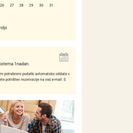
26
27
28
29
30
31
voljo
 sistema 1nadan.
mi potrebnimi podatki avtomatsko oddate v
e potrditev rezervacije na vaš e-mail. S