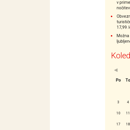
v prime
nočitev
Obvezna
turisti
17,99. 
Možna d
ljublje
Koled
<Prejšn
Po
T
3
4
10
11
17
18