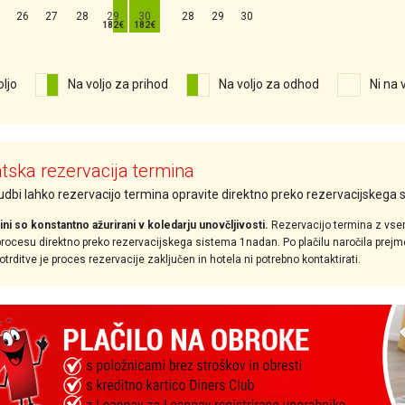
26
27
28
29
30
28
29
30
oljo
Na voljo za prihod
Na voljo za odhod
Ni na 
ska rezervacija termina
nudbi lahko rezervacijo termina opravite direktno preko rezervacijskega
ini so konstantno ažurirani v koledarju unovčljivosti.
Rezervacijo termina z vse
ocesu direktno preko rezervacijskega sistema 1nadan. Po plačilu naročila prejmet
rditve je proces rezervacije zaključen in hotela ni potrebno kontaktirati.