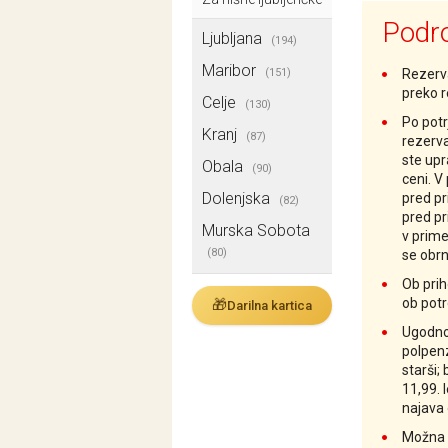
Podro
Ljubljana
(194)
Maribor
(151)
Rezerv
preko 
Celje
(130)
Po potr
Kranj
(87)
rezerva
ste up
Obala
(90)
ceni. V
Dolenjska
pred pr
(82)
pred pr
Murska Sobota
v prim
(80)
se obrn
Ob prih
ob potr
🎁
Darilna kartica
Ugodnos
polpenz
starši;
11,99. 
najava 
Možna 