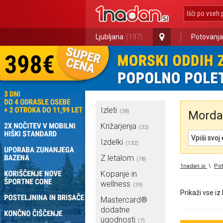
Ljubljana
(197)
Potovanja
Izleti
(38)
Morda 
Križarjenja
(32)
Izdelki
(132)
Z letalom
(78)
1nadan.si
\
Pot
Kopanje in
wellness
(39)
Prikaži vse iz
Mastercard®
dodatne
ugodnosti
(7)