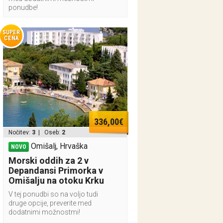
ponudbe!
SUPER
CENA
336,00€
Nočitev:
3
| Oseb:
2
Omišalj, Hrvaška
NOVO
Morski oddih za 2 v
Depandansi Primorka v
Omišalju na otoku Krku
V tej ponudbi so na voljo tudi
druge opcije, preverite med
dodatnimi možnostmi!