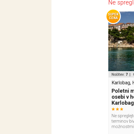
Ne spregl
SUPER
CENA
Nočitev:
7
| 
Karlobag, 
Poletni 
osebi v 
Karloba
Ne spreglejt
terminov bi
možnostmi