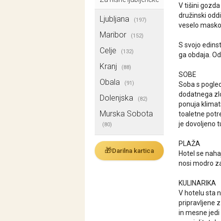
V tišini gozd
družinski oddi
Ljubljana
(197)
veselo maskoto
Maribor
(152)
S svojo edins
Celje
(132)
ga obdaja. Od
Kranj
(88)
SOBE
Obala
(91)
Soba s pogled
dodatnega zlo
Dolenjska
(82)
ponuja klimats
Murska Sobota
toaletne potr
je dovoljeno t
(80)
PLAŽA
🎁
Darilna kartica
Hotel se nahaj
nosi modro zas
KULINARIKA
V hotelu sta n
pripravljene z
in mesne jedi 