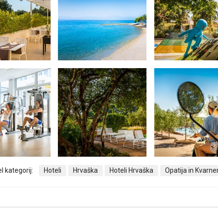
l kategorij:
Hoteli
Hrvaška
Hoteli Hrvaška
Opatija in Kvarne