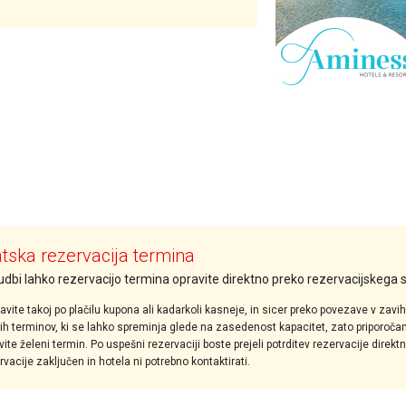
ska rezervacija termina
nudbi lahko rezervacijo termina opravite direktno preko rezervacijskega
avite takoj po plačilu kupona ali kadarkoli kasneje, in sicer preko povezave v zavi
tih terminov, ki se lahko spreminja glede na zasedenost kapacitet, zato priporoča
vite želeni termin. Po uspešni rezervaciji boste prejeli potrditev rezervacije direk
vacije zaključen in hotela ni potrebno kontaktirati.