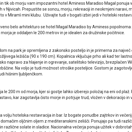
a in tik ob morju vam impozantni hotel Aminess Maradiso Magal ponuja v
h v Njivicah. Prepustite se soncu, morju, rekreaciji in neokrnjeni naravi,
 v Miramì mini klubu. Uživajte tudi v bogati izbiri jedi v hotelski resta
tveno belo arhitekturo se hotel Magal Maradiso by Aminess popolnoma p
 morja je oddaljen le 200 metrov in je idealen za družinske počitnice.
om na park je opremljena z zakonsko posteljo in je primerna za največ 
žljivega ležišča (90 x 190 cm). Kopalnica vključuje prho ali kad ter last
ko napravo za hlajenje in ogrevanje, satelitsko televizijo, brezplačen Wi-
ebščine. Na voljo je tudi možnost otroške posteljice. Gostom je zagotovlj
udi hišnim ljubljenčkom.
a le 200 m od morja, kjer si gostje lahko izberejo položaj na eni od plaž. 
tavo, kar zagotavlja čisto morje in potrjuje trud, vložen v dekoracijo in
a volju hotelska restavracija in bar. Iz bogate ponudbe zajtrkov in večerij
 domačim oljčnim oljem z mediteranskimi zelišči. Ponujajo pa tudi različne
in različne solate in sladice. Nacionalna večerja ponuja užitek v dobrota