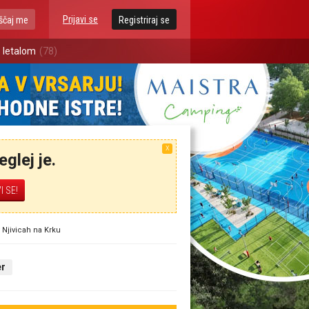
Prijavi se
ščaj me
Registriraj se
 letalom
(78)
X
glej je.
Njivicah na Krku
er