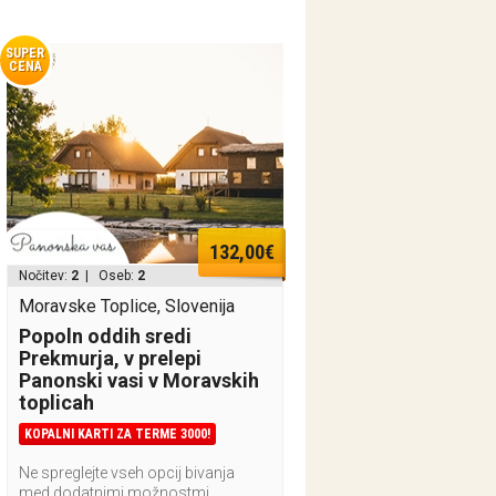
SUPER
CENA
132,00€
Nočitev:
2
| Oseb:
2
Moravske Toplice, Slovenija
Popoln oddih sredi
Prekmurja, v prelepi
Panonski vasi v Moravskih
toplicah
KOPALNI KARTI ZA TERME 3000!
Ne spreglejte vseh opcij bivanja
med dodatnimi možnostmi