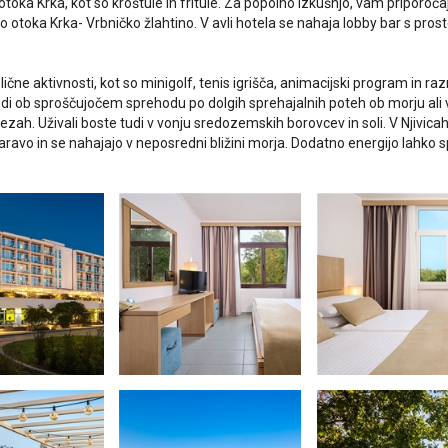
otoka Krka, kot so kroštule in fritule. Za popolno izkušnjo, vam priporoč
o otoka Krka- Vrbničko žlahtino. V avli hotela se nahaja lobby bar s pros
lične aktivnosti, kot so minigolf, tenis igrišča, animacijski program in razn
di ob sproščujočem sprehodu po dolgih sprehajalnih poteh ob morju ali v
ezah. Uživali boste tudi v vonju sredozemskih borovcev in soli. V Njivica
naravo in se nahajajo v neposredni bližini morja. Dodatno energijo lahko