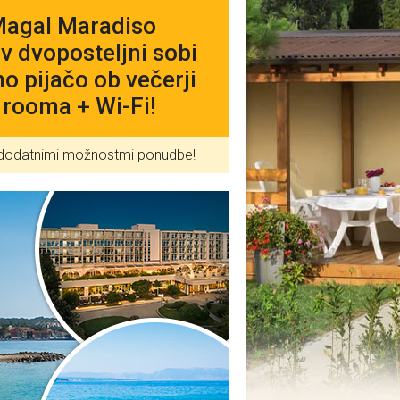
Magal Maradiso
v dvoposteljni sobi
 pijačo ob večerji
 rooma + Wi-Fi!
ed dodatnimi možnostmi ponudbe!