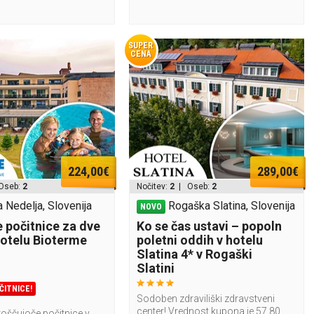
SUPER
CENA
224,00€
289,00€
Oseb:
2
Nočitev:
2
| Oseb:
2
 Nedelja, Slovenija
Rogaška Slatina, Slovenija
NOVO
 počitnice za dve
Ko se čas ustavi – popoln
Hotelu Bioterme
poletni oddih v hotelu
Slatina 4* v Rogaški
Slatini
ČITNICE!
Sodoben zdraviliški zdravstveni
center! Vrednost kupona je 57,80
roščujoče počitnice v