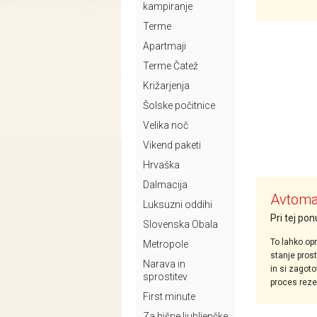
kampiranje
Terme
Apartmaji
Terme Čatež
Križarjenja
Šolske počitnice
Velika noč
Vikend paketi
Hrvaška
Dalmacija
Avtomat
Luksuzni oddihi
Pri tej po
Slovenska Obala
To lahko opr
Metropole
stanje pros
Narava in
in si zagoto
sprostitev
proces rezer
First minute
Za hišne ljubljenčke