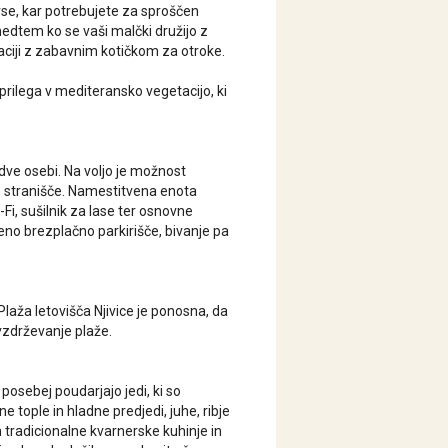
se, kar potrebujete za sproščen
 medtem ko se vaši malčki družijo z
vraciji z zabavnim kotičkom za otroke.
rilega v mediteransko vegetacijo, ki
dve osebi. Na voljo je možnost
no stranišče. Namestitvena enota
Fi, sušilnik za lase ter osnovne
eno brezplačno parkirišče, bivanje pa
Plaža letovišča Njivice je ponosna, da
 vzdrževanje plaže.
 posebej poudarjajo jedi, ki so
 tople in hladne predjedi, juhe, ribje
h tradicionalne kvarnerske kuhinje in