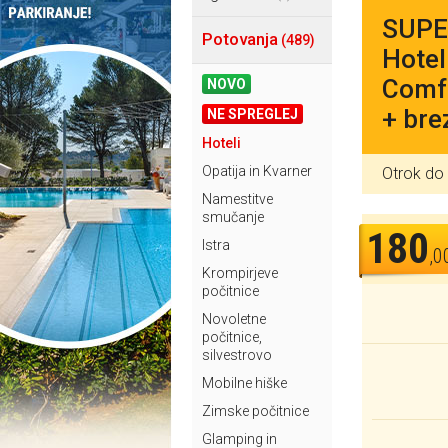
SUPER
Potovanja
(489)
Hotel
Comfo
NOVO
+ bre
NE SPREGLEJ
Hoteli
Opatija in Kvarner
Otrok do 
Namestitve
smučanje
180
Istra
,0
Krompirjeve
počitnice
Novoletne
počitnice,
silvestrovo
Mobilne hiške
Zimske počitnice
Glamping in