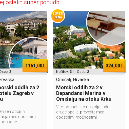
ej ostalih super ponudb
SUPER
CENA
1161,00€
324,00€
Oseb:
2
Nočitev:
3
| Oseb:
2
Hrvaška
Omišalj, Hrvaška
morski oddih za 2
Morski oddih za 2 v
hotelu Zagreb v
Depandansi Marina v
gu
Omišalju na otoku Krku
V tej ponudbi so na voljo tudi
e vseh opcij in
druge opcije, preverite med
vanja med dodatnimi
dodatnimi možnostmi!
 ponudbe!