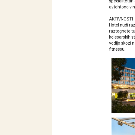
specialitetah 
avtohtono vin
AKTIVNOSTI
Hotel nudi raz
raztegnete tu
kolesarskih st
vodijo skozi 
fitnessu.