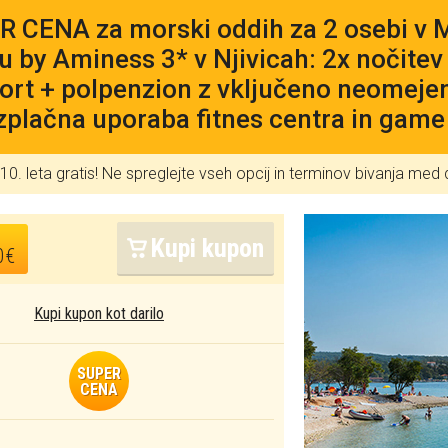
 CENA za morski oddih za 2 osebi v 
u by Aminess 3* v Njivicah: 2x nočitev 
rt + polpenzion z vključeno neomejeno
zplačna uporaba fitnes centra in game
10. leta gratis! Ne spreglejte vseh opcij in terminov bivanja m
Kupi kupon
0€
Kupi kupon kot darilo
SUPER
CENA