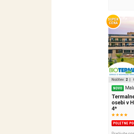
SUPER
CENA
Nočitev:
2
| 
Mala
NOVO
Termalne
osebi v 
4*
POLETNE PO
Preživite sp