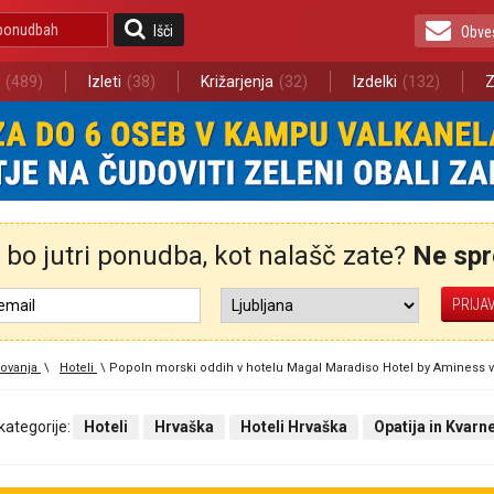
Išči
Obve
(489)
Izleti
(38)
Križarjenja
(32)
Izdelki
(132)
Z
bo jutri ponudba, kot nalašč zate?
Ne spre
ovanja
\
Hoteli
\
Popoln morski oddih v hotelu Magal Maradiso Hotel by Aminess v 
 kategorije:
Hoteli
Hrvaška
Hoteli Hrvaška
Opatija in Kvarn