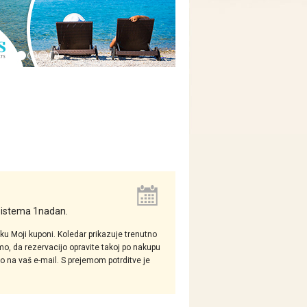
 sistema 1nadan.
hku Moji kuponi. Koledar prikazuje trenutno
mo, da rezervacijo opravite takoj po nakupu
tno na vaš e-mail. S prejemom potrditve je