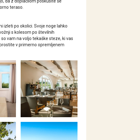
ajo, da z doplačilom poskusite še
torno teraso.
i izleti po okolici. Svoje noge lahko
ožnji s kolesom po številnih
h so vam na voljo tekaške steze, ki vas
 sprostite v primerno opremljenem