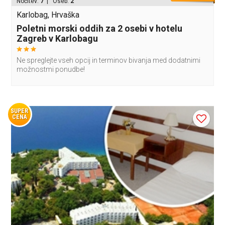
Nočitev:
7
| Oseb:
2
Karlobag, Hrvaška
Poletni morski oddih za 2 osebi v hotelu
Zagreb v Karlobagu
Ne spreglejte vseh opcij in terminov bivanja med dodatnimi
možnostmi ponudbe!
SUPER
CENA