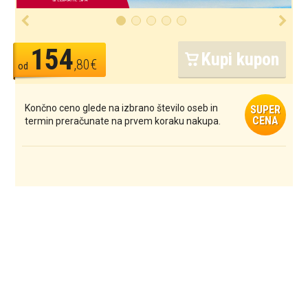
154
Kupi kupon
,80€
od
Končno ceno glede na izbrano število oseb in
SUPER
CENA
termin preračunate na prvem koraku nakupa.