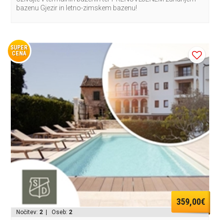
bazenu Gjezir in letno-zimskem bazenu!
SUPER
CENA
359,00€
Nočitev:
2
| Oseb:
2