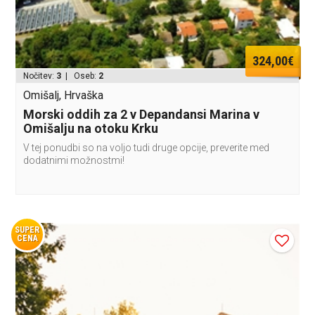
324,00€
Nočitev:
3
| Oseb:
2
Omišalj, Hrvaška
Morski oddih za 2 v Depandansi Marina v
Omišalju na otoku Krku
V tej ponudbi so na voljo tudi druge opcije, preverite med
dodatnimi možnostmi!
SUPER
CENA