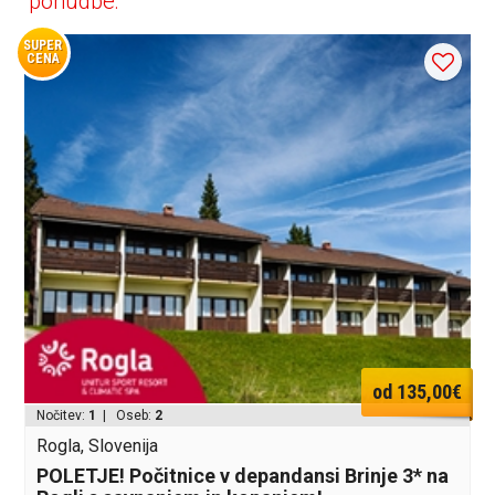
ponudbe:
SUPER
CENA
od 135,00€
Nočitev:
1
| Oseb:
2
Rogla, Slovenija
POLETJE! Počitnice v depandansi Brinje 3* na