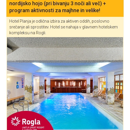
nordijsko hojo (pri bivanju 3 noči ali več) +
program aktivnosti za majhne in velike!
Hotel Planja je odlična izbira za aktiven oddih, poslovno
srečanje ali sprostitev. Hotel se nahaja v glavnem hotelskem
kompleksu na Rogli.