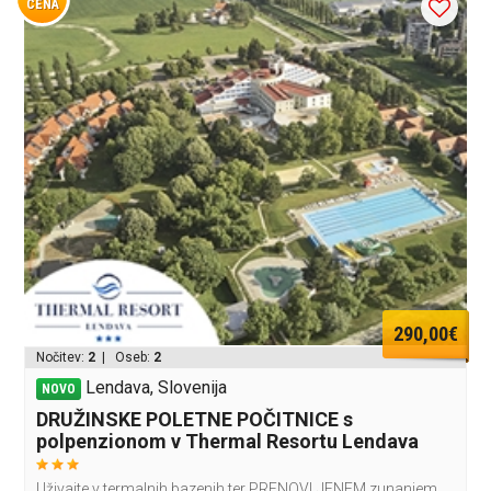
CENA
290,00€
Nočitev:
2
| Oseb:
2
Lendava, Slovenija
NOVO
DRUŽINSKE POLETNE POČITNICE s
polpenzionom v Thermal Resortu Lendava
Uživajte v termalnih bazenih ter PRENOVLJENEM zunanjem