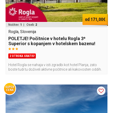
od 171,00€
Nočitev:
1
| Oseb:
2
Rogla, Slovenija
POLETJE! Počitnice v hotelu Rogla 3*
Superior s kopanjem v hotelskem bazenu!
2 OTROKA GRATIS!
Hotel Rogla se nahaja v isti zgradbi kot hotel Planja, zato
boste tudi tu doživeli aktivne počitnice ali kakovosten oddih.
SUPER
CENA