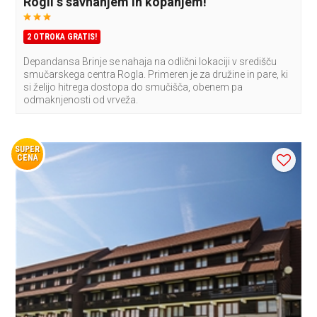
Rogli s savnanjem in kopanjem!
2 OTROKA GRATIS!
Depandansa Brinje se nahaja na odlični lokaciji v središču
smučarskega centra Rogla. Primeren je za družine in pare, ki
si želijo hitrega dostopa do smučišča, obenem pa
odmaknjenosti od vrveža.
SUPER
CENA