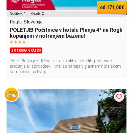
od 171,00€
Nočitev:
1
| Oseb:
2
Rogla, Slovenija
POLETJE! Počitnice v hotelu Planja 4* na Rogli
kopanjem v notranjem bazenu!
2 OTROKA GRATIS!
Hotel Planja je odlična izbira za aktiven oddih, poslovno
srečanje ali sprostitev. Hotel se nahaja v glavnem hotelskem
kompleksu na Rogli.
SUPER
CENA