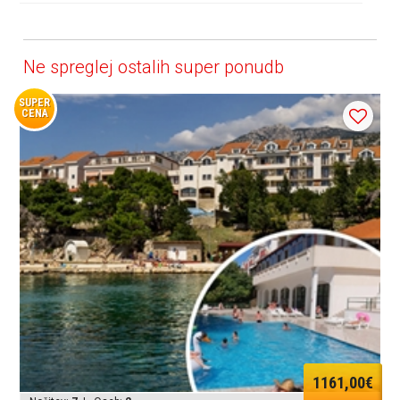
Ne spreglej ostalih super ponudb
SUPER
CENA
1161,00€