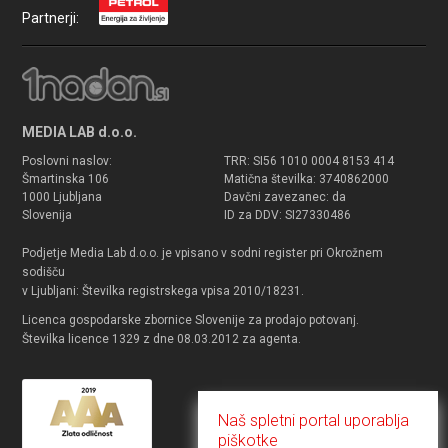
Partnerji:
MEDIA LAB d.o.o.
Poslovni naslov:
TRR: SI56 1010 0004 8153 414
Šmartinska 106
Matična številka: 3740862000
1000 Ljubljana
Davčni zavezanec: da
Slovenija
ID za DDV: SI27330486
Podjetje Media Lab d.o.o. je vpisano v sodni register pri Okrožnem
sodišču
v Ljubljani: Številka registrskega vpisa 2010/18231.
Licenca gospodarske zbornice Slovenije za prodajo potovanj.
Številka licence 1329 z dne 08.03.2012 za agenta.
Naš spletni portal uporablja
piškotke