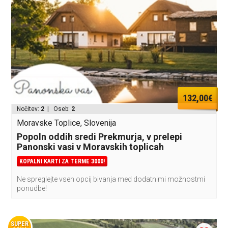
132,00€
Nočitev:
2
| Oseb:
2
Moravske Toplice, Slovenija
Popoln oddih sredi Prekmurja, v prelepi
Panonski vasi v Moravskih toplicah
KOPALNI KARTI ZA TERME 3000!
Ne spreglejte vseh opcij bivanja med dodatnimi možnostmi
ponudbe!
SUPER