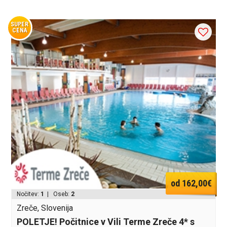
SUPER
CENA
od 162,00€
Nočitev:
1
| Oseb:
2
Zreče, Slovenija
POLETJE! Počitnice v Vili Terme Zreče 4* s