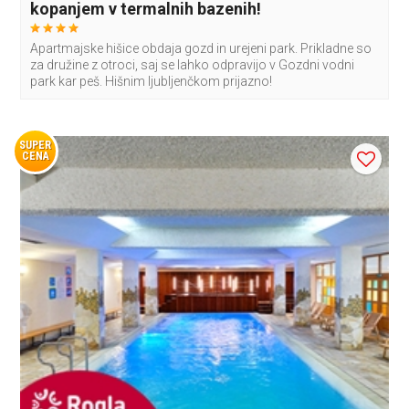
kopanjem v termalnih bazenih!
Apartmajske hišice obdaja gozd in urejeni park. Prikladne so
za družine z otroci, saj se lahko odpravijo v Gozdni vodni
park kar peš. Hišnim ljubljenčkom prijazno!
SUPER
CENA