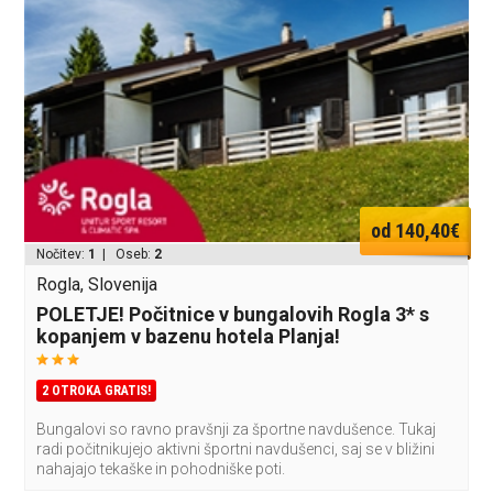
od 140,40€
Nočitev:
1
| Oseb:
2
Rogla, Slovenija
POLETJE! Počitnice v bungalovih Rogla 3* s
kopanjem v bazenu hotela Planja!
2 OTROKA GRATIS!
Bungalovi so ravno pravšnji za športne navdušence. Tukaj
radi počitnikujejo aktivni športni navdušenci, saj se v bližini
nahajajo tekaške in pohodniške poti.