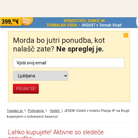
X
Morda bo jutri ponudba, kot
nalašč zate?
Ne spreglej je.
1nadan.si
\
Potovanja
\
Hoteli
\
JESEN! Oddih v hotelu Planja 4* na Rogli
kopanjem v notranjem bazenu!
Lahko kupujete! Aktivne so sledeče