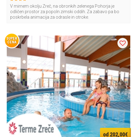
V mirnem okolju Zreč, na obronkih zelenega Pohorja je
odličen prostor za popoln zimski oddih. Za zabavo pa bo
poskrbela animacija za odrasle in otroke.
SUPER
CENA
od 202,00€