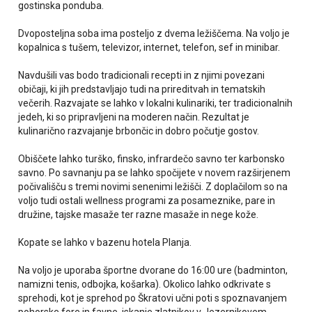
gostinska ponduba.
Dvoposteljna soba ima posteljo z dvema ležiščema. Na voljo je
kopalnica s tušem, televizor, internet, telefon, sef in minibar.
Navdušili vas bodo tradicionali recepti in z njimi povezani
običaji, ki jih predstavljajo tudi na prireditvah in tematskih
večerih. Razvajate se lahko v lokalni kulinariki, ter tradicionalnih
jedeh, ki so pripravljeni na moderen način. Rezultat je
kulinarično razvajanje brbončic in dobro počutje gostov.
Obiščete lahko turško, finsko, infrardečo savno ter karbonsko
savno. Po savnanju pa se lahko spočijete v novem razširjenem
počivališču s tremi novimi senenimi ležišči. Z doplačilom so na
voljo tudi ostali wellness programi za posameznike, pare in
družine, tajske masaže ter razne masaže in nege kože.
Kopate se lahko v bazenu hotela Planja.
Na voljo je uporaba športne dvorane do 16:00 ure (badminton,
namizni tenis, odbojka, košarka). Okolico lahko odkrivate s
sprehodi, kot je sprehod po Škratovi učni poti s spoznavanjem
pohorske fore in favne, iskanje zlatnikov v Jezernikovem