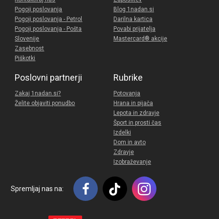
Pogoji poslovanja
Blog 1nadan.si
Pogoji poslovanja - Petrol
Darilna kartica
Pogoji poslovanja - Pošta
Povabi prijatelja
Slovenije
Mastercard® akcije
Zasebnost
Piškotki
Poslovni partnerji
Rubrike
Zakaj 1nadan.si?
Potovanja
Želite objaviti ponudbo
Hrana in pijača
Lepota in zdravje
Šport in prosti čas
Izdelki
Dom in avto
Zdravje
Izobraževanje
Spremljaj nas na: