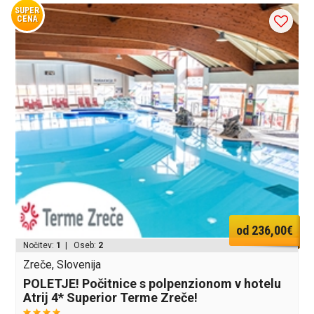
SUPER
CENA
od 236,00€
Nočitev:
1
| Oseb:
2
Zreče, Slovenija
POLETJE! Počitnice s polpenzionom v hotelu
Atrij 4* Superior Terme Zreče!