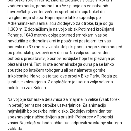
vodnem parku, pohodna tura čez planje do edinstvenih
Lovrenških jezer ter večerni sprehod ob soju bakel do
razglednega stolpa. Najmlajši se lahko supustijo po
Adrenalinskem sankališču Zlodejevo za otroke, ki je dolgo
1.360 m. Z doplačilom je na voljo obisk Poti med krošnjami
Pohorje. 1043 metrov dolga pot med smrekami vas bo
navdušila z adrenalinskimi in poučnimi postajami ter vas
ponesla na 37 metrov visoki stolp, ki ponuja nepozaben pogled
po pohorskih gozdovih in v dolino. Na voljo so tudi vodeni
pohodi s predstavitvijo osnov nordijske hoje ter plezanja po
plezalni steni. Tisti, ki ste adrenalinskega duha pa se lahko
spustite po letečem toboganu ali pa najamete gorske
trikolesnike. Na voljo sta tudi dve progi v Bike Parku Rogla za
ljubitelje kolesarjenja. Z doplačilom je tudi na voljo solarna
polnilnica za eKolesa.
Na voljo je kuharska delavnica za majhne in velike (vsak torek
in petek) ter razne otroške ustvarjalnice. Za animacijo
najmlajših bo poskrbel mini disko, Zlodejev rojstni dan ter
spoznavanje načina življenja pristnih Pohorcev v Pohorski
vasici. Najmlajši se bodo lahko tudi odpravili na iskanje skritega
zaklada.