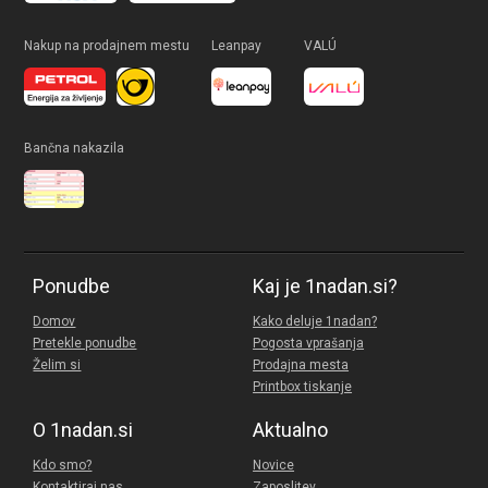
Nakup na prodajnem mestu
Leanpay
VALÚ
Bančna nakazila
Ponudbe
Kaj je 1nadan.si?
Domov
Kako deluje 1nadan?
Pretekle ponudbe
Pogosta vprašanja
Želim si
Prodajna mesta
Printbox tiskanje
O 1nadan.si
Aktualno
Kdo smo?
Novice
Kontaktiraj nas
Zaposlitev