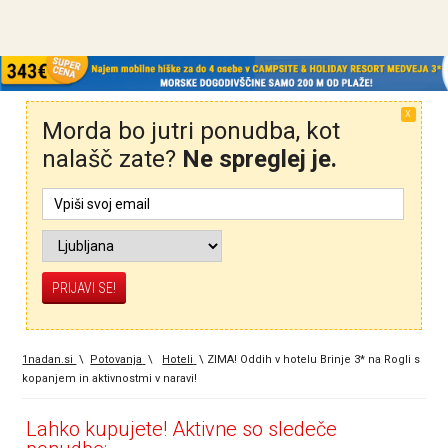
X
Morda bo jutri ponudba, kot
nalašč zate?
Ne spreglej je.
1nadan.si
\
Potovanja
\
Hoteli
\
ZIMA! Oddih v hotelu Brinje 3* na Rogli s
kopanjem in aktivnostmi v naravi!
Lahko kupujete! Aktivne so sledeče