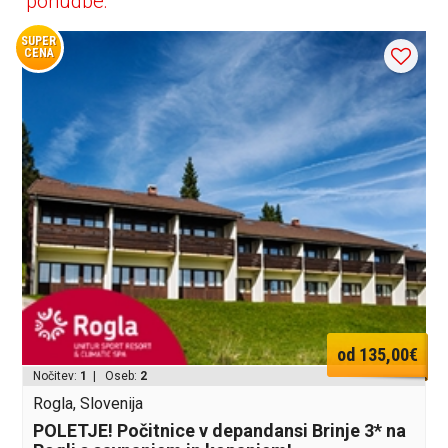
ponudbe:
SUPER
CENA
od 135,00€
Nočitev:
1
| Oseb:
2
Rogla, Slovenija
POLETJE! Počitnice v depandansi Brinje 3* na