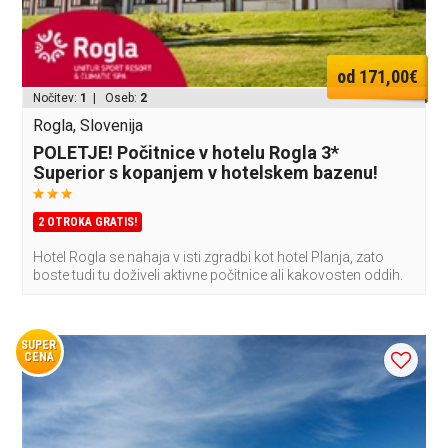
od 171,00€
Nočitev:
1
| Oseb:
2
Rogla, Slovenija
POLETJE! Počitnice v hotelu Rogla 3*
Superior s kopanjem v hotelskem bazenu!
2 OTROKA GRATIS!
Hotel Rogla se nahaja v isti zgradbi kot hotel Planja, zato
boste tudi tu doživeli aktivne počitnice ali kakovosten oddih.
SUPER
CENA