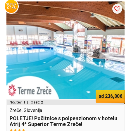
SUPER
CENA
od 236,00€
Nočitev:
1
| Oseb:
2
Zreče, Slovenija
POLETJE! Počitnice s polpenzionom v hotelu
Atrij 4* Superior Terme Zreče!