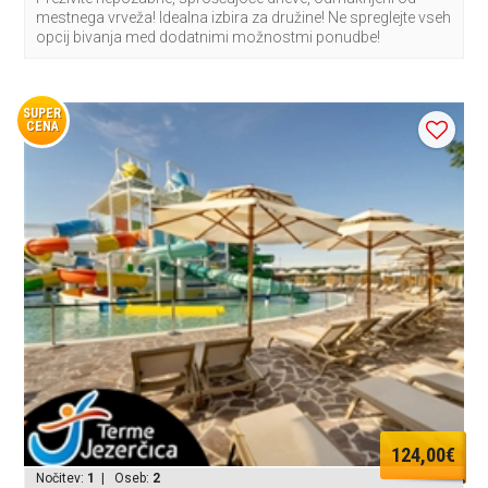
mestnega vrveža! Idealna izbira za družine! Ne spreglejte vseh
opcij bivanja med dodatnimi možnostmi ponudbe!
SUPER
CENA
124,00€
Nočitev:
1
| Oseb:
2