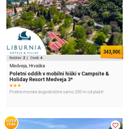
343,00€
Nočitev:
2
| Oseb:
4
Medveja, Hrvaška
Poletni oddih v mobilni hiški v Campsite &
Holiday Resort Medveja 3*
Pristne morske dogodivščine samo 200 m od plaže!
SUPER
CENA