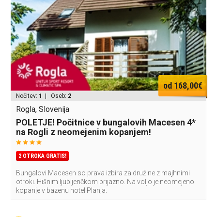
od 168,00€
Nočitev:
1
| Oseb:
2
Rogla, Slovenija
POLETJE! Počitnice v bungalovih Macesen 4*
na Rogli z neomejenim kopanjem!
2 OTROKA GRATIS!
Bungalovi Macesen so prava izbira za družine z majhnimi
otroki. Hišnim ljubljenčkom prijazno. Na voljo je neomejeno
kopanje v bazenu hotel Planja.