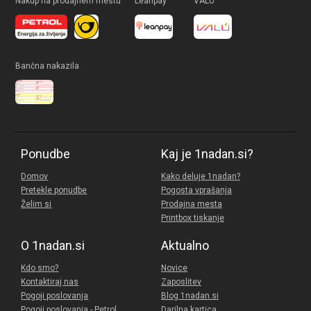
Nakup na prodajnem mestu
Leanpay
VALÚ
Bančna nakazila
Ponudbe
Kaj je 1nadan.si?
Domov
Kako deluje 1nadan?
Pretekle ponudbe
Pogosta vprašanja
Želim si
Prodajna mesta
Printbox tiskanje
O 1nadan.si
Aktualno
Kdo smo?
Novice
Kontaktiraj nas
Zaposlitev
Pogoji poslovanja
Blog 1nadan.si
Pogoji poslovanja - Petrol
Darilna kartica