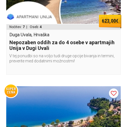
623,00€
Nočitev:
7
| Oseb:
4
Duga Uvala, Hrvaška
Nepozaben oddih za do 4 osebe v apartmajih
Unija v Dugi Uvali
V tej ponudbi so na voljo tudi druge opcije bivanja in termini,
preverite med dodatnimi možnostmi!
SUPER
CENA