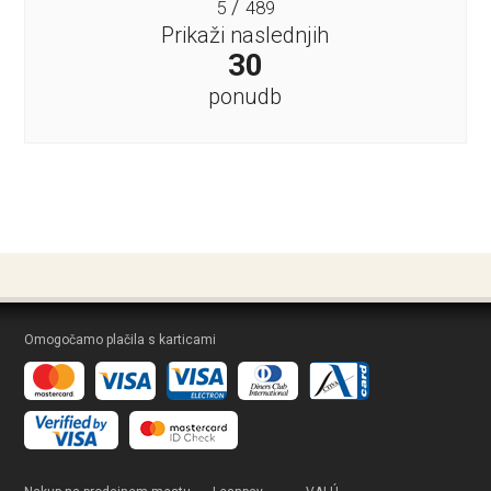
/
5
489
Prikaži naslednjih
30
ponudb
Omogočamo plačila s karticami