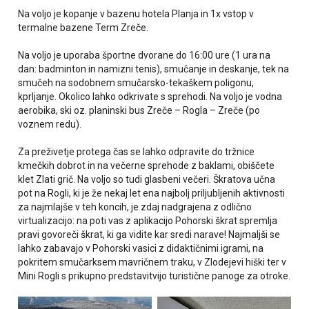
Na voljo je kopanje v bazenu hotela Planja in 1x vstop v
termalne bazene Term Zreče.
Na voljo je uporaba športne dvorane do 16:00 ure (1 ura na
dan: badminton in namizni tenis), smučanje in deskanje, tek na
smučeh na sodobnem smučarsko-tekaškem poligonu,
kprljanje. Okolico lahko odkrivate s sprehodi. Na voljo je vodna
aerobika, ski oz. planinski bus Zreče – Rogla – Zreče (po
voznem redu).
Za preživetje protega čas se lahko odpravite do tržnice
kmečkih dobrot in na večerne sprehode z baklami, obiščete
klet Zlati grič. Na voljo so tudi glasbeni večeri.
Škratova učna
pot na
Rogli, ki je že nekaj let ena
najbolj priljubljenih aktivnosti
za najmlajše v teh koncih, je zdaj
nadgrajena z odlično
virtualizacijo:
na poti vas z aplikacijo Pohorski
škrat spremlja
pravi govoreči
škrat, ki ga vidite kar
sredi narave! Najmaljši se
lahko zabavajo v Pohorski vasici z didaktičnimi igrami, na
pokritem smučarksem mavričnem traku, v Zlodejevi hiški ter v
Mini Rogli s prikupno predstavitvijo turistične panoge za otroke.