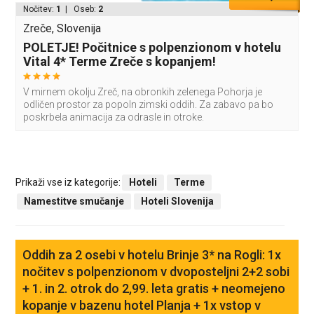
Nočitev:
1
| Oseb:
2
Zreče, Slovenija
POLETJE! Počitnice s polpenzionom v hotelu
Vital 4* Terme Zreče s kopanjem!
V mirnem okolju Zreč, na obronkih zelenega Pohorja je
odličen prostor za popoln zimski oddih. Za zabavo pa bo
poskrbela animacija za odrasle in otroke.
Prikaži vse iz kategorije:
Hoteli
Terme
Namestitve smučanje
Hoteli Slovenija
Oddih za 2 osebi v hotelu Brinje 3* na Rogli: 1x
nočitev s polpenzionom v dvoposteljni 2+2 sobi
+ 1. in 2. otrok do 2,99. leta gratis + neomejeno
kopanje v bazenu hotel Planja + 1x vstop v