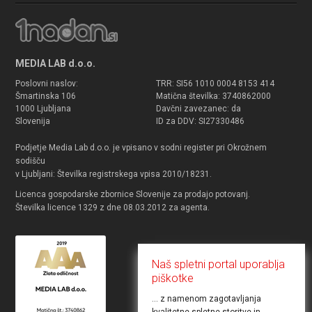
MEDIA LAB d.o.o.
Poslovni naslov:
TRR: SI56 1010 0004 8153 414
Šmartinska 106
Matična številka: 3740862000
1000 Ljubljana
Davčni zavezanec: da
Slovenija
ID za DDV: SI27330486
Podjetje Media Lab d.o.o. je vpisano v sodni register pri Okrožnem
sodišču
v Ljubljani: Številka registrskega vpisa 2010/18231.
Licenca gospodarske zbornice Slovenije za prodajo potovanj.
Številka licence 1329 z dne 08.03.2012 za agenta.
Naš spletni portal uporablja
piškotke
... z namenom zagotavljanja