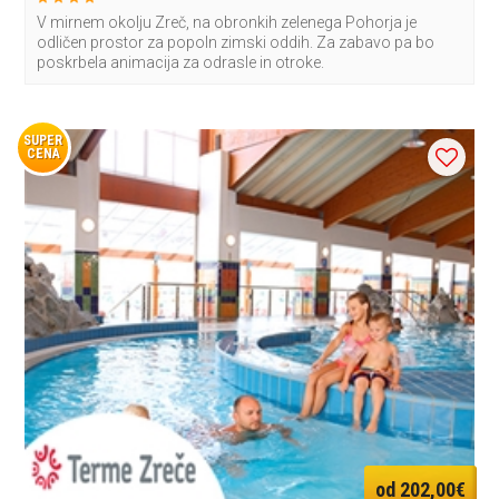
V mirnem okolju Zreč, na obronkih zelenega Pohorja je
odličen prostor za popoln zimski oddih. Za zabavo pa bo
poskrbela animacija za odrasle in otroke.
SUPER
CENA
od 202,00€