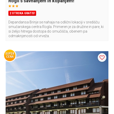
Rogli s savnanjem in kopanjem!
2 OTROKA GRATIS!
Depandansa Brinje se nahaja na odlični lokaciji v središču
smučarskega centra Rogla. Primeren je za družine in pare, ki
si želijo hitrega dostopa do smučišča, obenem pa
odmaknjenosti od vrveža.
SUPER
CENA