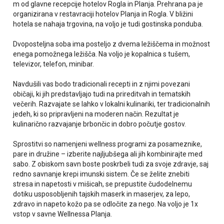
m od glavne recepcije hotelov Rogla in Planja. Prehrana pa je
organizirana v restavraciji hotelov Planja in Rogla. V bližini
hotela se nahaja trgovina, na voljo je tudi gostinska ponduba.
Dvoposteljna soba ima posteljo z dvema ležiščema in možnost
enega pomožnega ležišča. Na voljo je kopalnica s tušem,
televizor, telefon, minibar.
Navdušili vas bodo tradicionali recepti in z njimi povezani
običaji, ki jih predstavljajo tudi na prireditvah in tematskih
večerih. Razvajate se lahko v lokalni kulinariki, ter tradicionalnih
jedeh, ki so pripravljeni na moderen način. Rezultat je
kulinarično razvajanje brbončic in dobro počutje gostov.
Sprostitvi so namenjeni wellness programi za posameznike,
pare in družine – izberite najljubšega ali jih kombinirajte med
sabo. Z obiskom savn boste poskrbeli tudi za svoje zdravje, saj
redno savnanje krepi imunski sistem. Če se želite znebiti
stresa in napetosti v mišicah, se prepustite čudodelnemu
dotiku usposobljenih tajskih maserk in maserjev, za lepo,
zdravo in napeto kožo pa se odločite za nego. Na voljo je 1x
vstop v savne Wellnessa Planja.