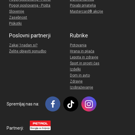
Pogoji poslovanja - Pošta
Povabi prijatelja
Slovenije
Mastercard® akcije
Zasebnost
Piškotki
Poslovni partnerji
Rubrike
Zakaj 1nadan.si?
Potovanja
Želite objaviti ponudbo
Hrana in pijača
Lepota in zdravje
Šport in prosti čas
Izdelki
Dom in avto
Zdravje
Izobraževanje
Spremljaj nas na:
Partnerji: