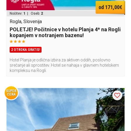
od 171,00€
Nočitev:
1
| Oseb:
2
Rogla, Slovenija
POLETJE! Počitnice v hotelu Planja 4* na Rogli
kopanjem v notranjem bazenu!
2 OTROKA GRATIS!
Hotel Planja je odlična izbira za aktiven oddih, poslovno
srečanje ali sprostitev. Hotel se nahaja v glavnem hotelskem
kompleksu na Rogli.
SUPER
CENA