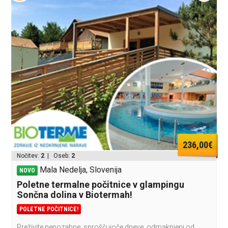
236,00€
Nočitev:
2
| Oseb:
2
Mala Nedelja, Slovenija
NOVO
Poletne termalne počitnice v glampingu
Sončna dolina v Biotermah!
POLETNE POČITNICE!
Preživite nepozabne, sproščujoče dneve, odmaknjeni od