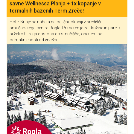
savne Wellnessa Planja + 1x kopanje v
termalnih bazenih Term Zreče!
Hotel Brinje se nahaja na odlični lokaciji v središču
smučarskega centra Rogla. Primeren je za družine in pare, ki
si želijo hitrega dostopa do smučišča, obenem pa
odmaknjenosti od vrveža.