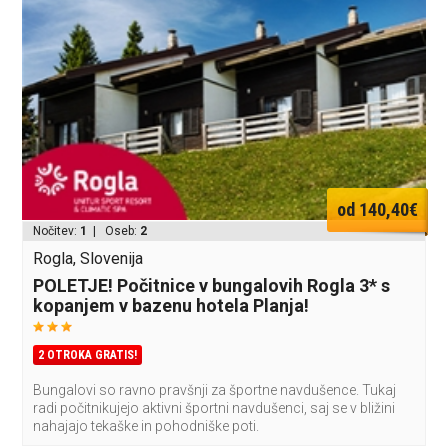
od 140,40€
Nočitev:
1
| Oseb:
2
Rogla, Slovenija
POLETJE! Počitnice v bungalovih Rogla 3* s
kopanjem v bazenu hotela Planja!
2 OTROKA GRATIS!
Bungalovi so ravno pravšnji za športne navdušence. Tukaj
radi počitnikujejo aktivni športni navdušenci, saj se v bližini
nahajajo tekaške in pohodniške poti.