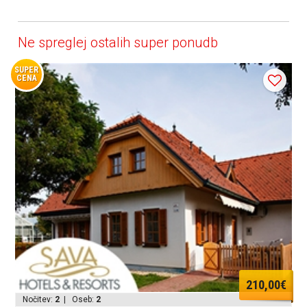
Ne spreglej ostalih super ponudb
SUPER
CENA
210,00€
Nočitev:
2
| Oseb:
2