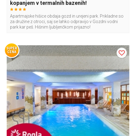
kopanjem v termalnih bazenih!
Apartmajske hišice obdaja gozd in urejeni park. Prikladne so
za družine z otroci, saj se lahko odpravijo v Gozdni vodni
park kar peš. Hišnim ljubljenčkom prijazno!
SUPER
CENA