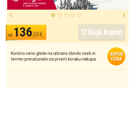
136
Kupi kupon
,00€
od
Končno ceno glede na izbrano število oseb in
SUPER
CENA
termin preračunate na prvem koraku nakupa.