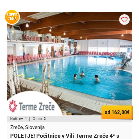
SUPER
CENA
od 162,00€
Nočitev:
1
| Oseb:
2
Zreče, Slovenija
POLETJE! Počitnice v Vili Terme Zreče 4* s