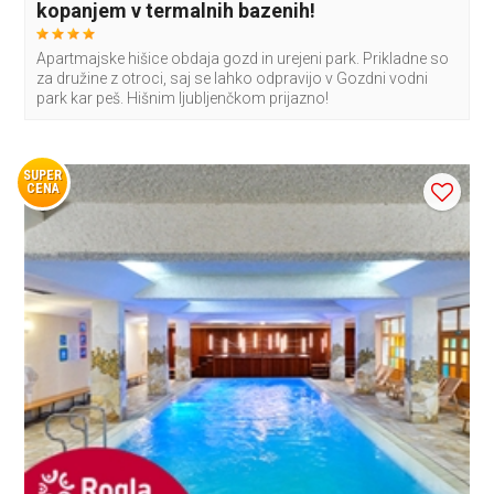
kopanjem v termalnih bazenih!
Apartmajske hišice obdaja gozd in urejeni park. Prikladne so
za družine z otroci, saj se lahko odpravijo v Gozdni vodni
park kar peš. Hišnim ljubljenčkom prijazno!
SUPER
CENA