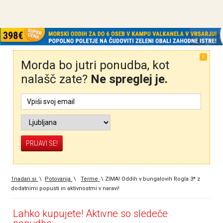
X
Morda bo jutri ponudba, kot
nalašč zate?
Ne spreglej je.
1nadan.si
\
Potovanja
\
Terme
\
ZIMA! Oddih v bungalovih Rogla 3* z
dodatnimi popusti in aktivnostmi v naravi!
Lahko kupujete! Aktivne so sledeče