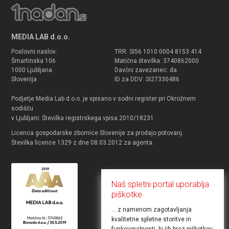
MEDIA LAB d.o.o.
Poslovni naslov:
TRR: SI56 1010 0004 8153 414
Šmartinska 106
Matična številka: 3740862000
1000 Ljubljana
Davčni zavezanec: da
Slovenija
ID za DDV: SI27330486
Podjetje Media Lab d.o.o. je vpisano v sodni register pri Okrožnem
sodišču
v Ljubljani: Številka registrskega vpisa 2010/18231.
Licenca gospodarske zbornice Slovenije za prodajo potovanj.
Številka licence 1329 z dne 08.03.2012 za agenta.
Naš spletni portal uporablja
piškotke
... z namenom zagotavljanja
kvalitetne spletne storitve in