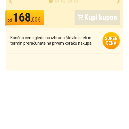
168
Kupi kupon
,00€
od
Končno ceno glede na izbrano število oseb in
SUPER
CENA
termin preračunate na prvem koraku nakupa.