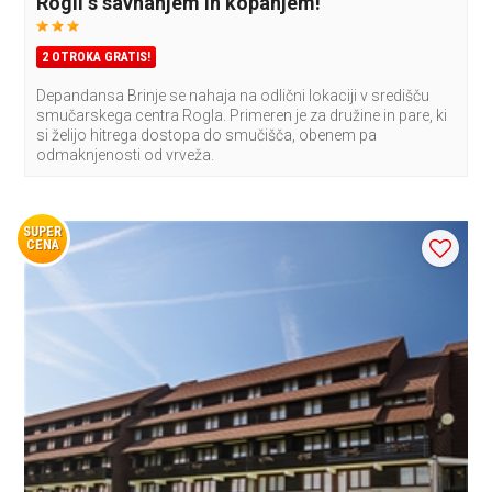
Rogli s savnanjem in kopanjem!
2 OTROKA GRATIS!
Depandansa Brinje se nahaja na odlični lokaciji v središču
smučarskega centra Rogla. Primeren je za družine in pare, ki
si želijo hitrega dostopa do smučišča, obenem pa
odmaknjenosti od vrveža.
SUPER
CENA