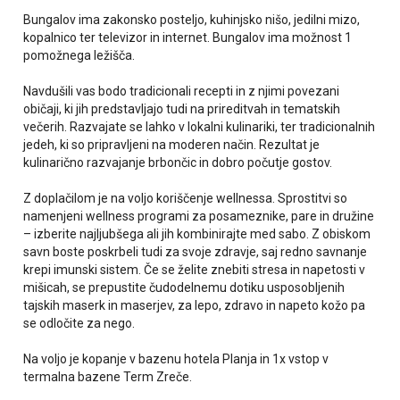
Bungalov ima zakonsko posteljo, kuhinjsko nišo, jedilni mizo,
kopalnico ter televizor in internet. Bungalov ima možnost 1
pomožnega ležišča.
Navdušili vas bodo tradicionali recepti in z njimi povezani
običaji, ki jih predstavljajo tudi na prireditvah in tematskih
večerih. Razvajate se lahko v lokalni kulinariki, ter tradicionalnih
jedeh, ki so pripravljeni na moderen način. Rezultat je
kulinarično razvajanje brbončic in dobro počutje gostov.
Z doplačilom je na voljo koriščenje wellnessa. Sprostitvi so
namenjeni wellness programi za posameznike, pare in družine
– izberite najljubšega ali jih kombinirajte med sabo. Z obiskom
savn boste poskrbeli tudi za svoje zdravje, saj redno savnanje
krepi imunski sistem. Če se želite znebiti stresa in napetosti v
mišicah, se prepustite čudodelnemu dotiku usposobljenih
tajskih maserk in maserjev, za lepo, zdravo in napeto kožo pa
se odločite za nego.
Na voljo je kopanje v bazenu hotela Planja in 1x vstop v
termalna bazene Term Zreče.