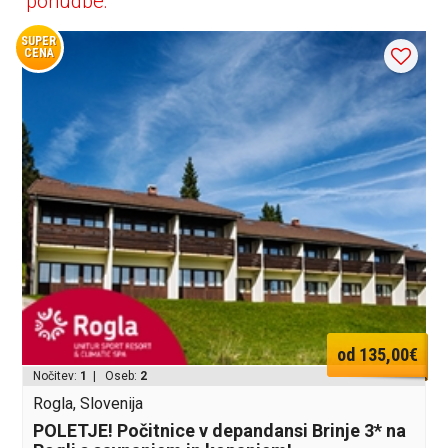
ponudbe:
SUPER
CENA
od 135,00€
Nočitev:
1
| Oseb:
2
Rogla, Slovenija
POLETJE! Počitnice v depandansi Brinje 3* na