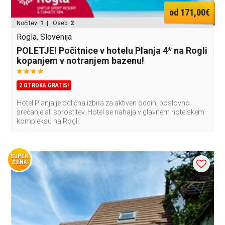
od 171,00€
Nočitev:
1
| Oseb:
2
Rogla, Slovenija
POLETJE! Počitnice v hotelu Planja 4* na Rogli
kopanjem v notranjem bazenu!
2 OTROKA GRATIS!
Hotel Planja je odlična izbira za aktiven oddih, poslovno
srečanje ali sprostitev. Hotel se nahaja v glavnem hotelskem
kompleksu na Rogli.
SUPER
CENA