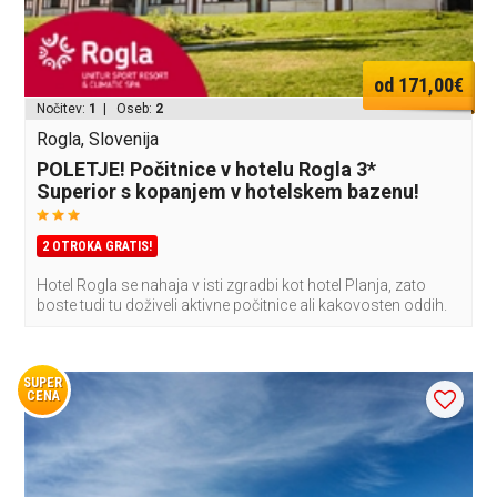
od 171,00€
Nočitev:
1
| Oseb:
2
Rogla, Slovenija
POLETJE! Počitnice v hotelu Rogla 3*
Superior s kopanjem v hotelskem bazenu!
2 OTROKA GRATIS!
Hotel Rogla se nahaja v isti zgradbi kot hotel Planja, zato
boste tudi tu doživeli aktivne počitnice ali kakovosten oddih.
SUPER
CENA