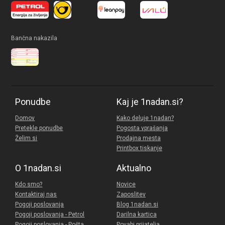
Bančna nakazila
Ponudbe
Kaj je 1nadan.si?
Domov
Kako deluje 1nadan?
Pretekle ponudbe
Pogosta vprašanja
Želim si
Prodajna mesta
Printbox tiskanje
O 1nadan.si
Aktualno
Kdo smo?
Novice
Kontaktiraj nas
Zaposlitev
Pogoji poslovanja
Blog 1nadan.si
Pogoji poslovanja - Petrol
Darilna kartica
Pogoji poslovanja - Pošta
Povabi prijatelja