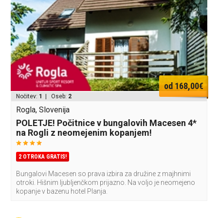
od 168,00€
Nočitev:
1
| Oseb:
2
Rogla, Slovenija
POLETJE! Počitnice v bungalovih Macesen 4*
na Rogli z neomejenim kopanjem!
2 OTROKA GRATIS!
Bungalovi Macesen so prava izbira za družine z majhnimi
otroki. Hišnim ljubljenčkom prijazno. Na voljo je neomejeno
kopanje v bazenu hotel Planja.