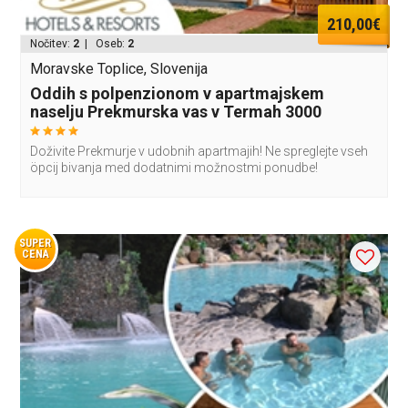
210,00€
Nočitev:
2
| Oseb:
2
Moravske Toplice, Slovenija
Oddih s polpenzionom v apartmajskem
naselju Prekmurska vas v Termah 3000
Doživite Prekmurje v udobnih apartmajih! Ne spreglejte vseh
öpcij bivanja med dodatnimi možnostmi ponudbe!
SUPER
CENA