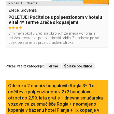
Nočitev:
1
| Oseb:
2
Zreče, Slovenija
POLETJE! Počitnice s polpenzionom v hotelu
Vital 4* Terme Zreče s kopanjem!
V mirnem okolju Zreč, na obronkih zelenega Pohorja je
odličen prostor za popoln zimski oddih. Za zabavo pa bo
poskrbela animacija za odrasle in otroke.
Prikaži vse iz kategorije:
Terme
Šolske počitnice
Oddih za 2 osebi v bungalovih Rogla 3*: 1x
nočitev s polpenzionom v 2+2 bungalovu +
otroci do 2,99. leta gratis + dnevna smučarska
vozovnica za smučišče Rogla + neomejeno
kopanje v bazenu hotel Planja + 1x kopanje v