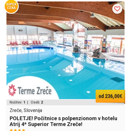
SUPER
CENA
od 236,00€
Nočitev:
1
| Oseb:
2
Zreče, Slovenija
POLETJE! Počitnice s polpenzionom v hotelu
Atrij 4* Superior Terme Zreče!