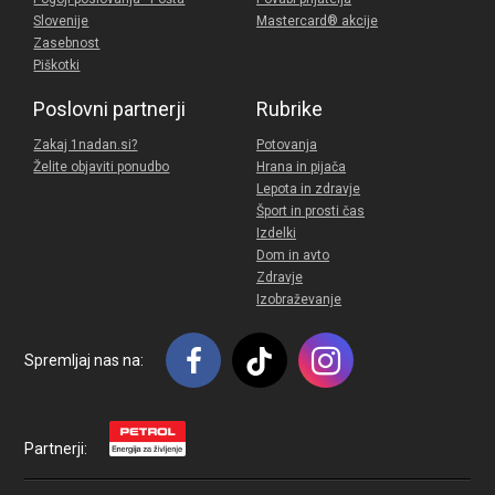
Slovenije
Mastercard® akcije
Zasebnost
Piškotki
Poslovni partnerji
Rubrike
Zakaj 1nadan.si?
Potovanja
Želite objaviti ponudbo
Hrana in pijača
Lepota in zdravje
Šport in prosti čas
Izdelki
Dom in avto
Zdravje
Izobraževanje
Spremljaj nas na:
Partnerji: