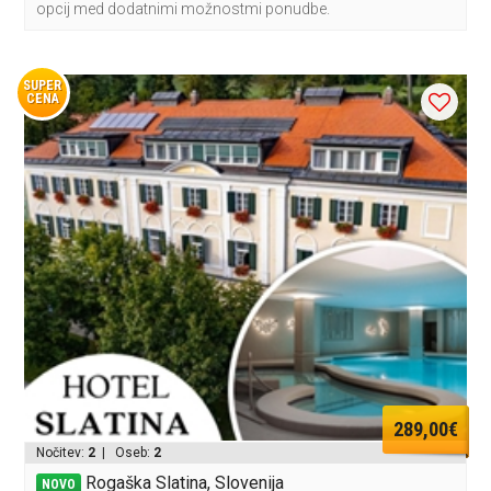
opcij med dodatnimi možnostmi ponudbe.
SUPER
CENA
289,00€
Nočitev:
2
| Oseb:
2
Rogaška Slatina, Slovenija
NOVO