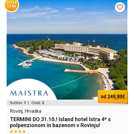
SUPER
CENA
od 249,80€
Nočitev:
1
| Oseb:
2
Rovinj, Hrvaška
TERMINI DO 31.10.! Island hotel Istra 4* s
polpenzionom in bazenom v Rovinju!