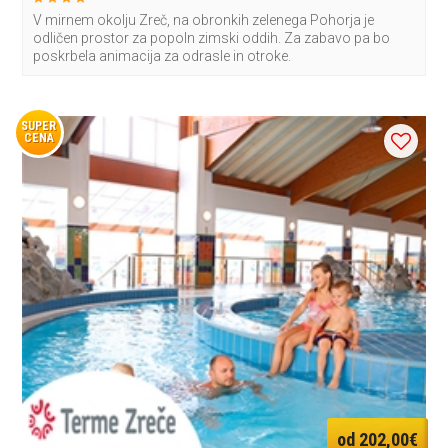
V mirnem okolju Zreč, na obronkih zelenega Pohorja je
odličen prostor za popoln zimski oddih. Za zabavo pa bo
poskrbela animacija za odrasle in otroke.
SUPER
CENA
od 202,00€