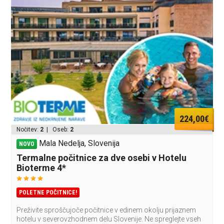
224,00€
Nočitev:
2
| Oseb:
2
Mala Nedelja, Slovenija
NOVO
Termalne počitnice za dve osebi v Hotelu
Bioterme 4*
POLETNE POČITNICE!
Preživite sproščujoče počitnice v edinem okolju prijaznem
hotelu v severovzhodnem delu Slovenije. Ne spreglejte vseh