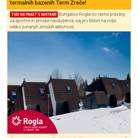
termalnih bazenih Term Zreče!
Bungalovi Rogla so ravno pravšnji
TUDI SKI PAKET S KARTAMI!
za športne in zimske navdušence, saj je v bližini na voljo
veliko zunanjih zimskih aktivnosti.