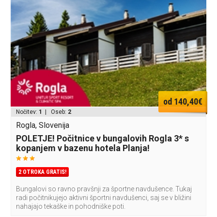
od 140,40€
Nočitev:
1
| Oseb:
2
Rogla, Slovenija
POLETJE! Počitnice v bungalovih Rogla 3* s
kopanjem v bazenu hotela Planja!
2 OTROKA GRATIS!
Bungalovi so ravno pravšnji za športne navdušence. Tukaj
radi počitnikujejo aktivni športni navdušenci, saj se v bližini
nahajajo tekaške in pohodniške poti.