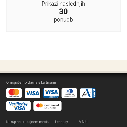
Prikaži naslednjih
30
ponudb
Omogočamo plačila s karticami
Nakup na prodajnem mestu
Leanpay
VALÚ