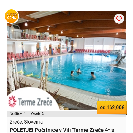
SUPER
CENA
od 162,00€
Nočitev:
1
| Oseb:
2
Zreče, Slovenija
POLETJE! Počitnice v Vili Terme Zreče 4* s