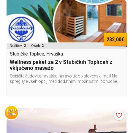
232,00€
Nočitev:
2
| Oseb:
2
Stubičke Toplice, Hrvaška
Wellness paket za 2 v Stubičkih Toplicah z
vključeno masažo
Obiščite čudovito hrvaško naravo tik ob slovenski meji! Ne
spreglejte vseh opcij med dodatnimi možnostmi ponudbe.
SUPER
CENA