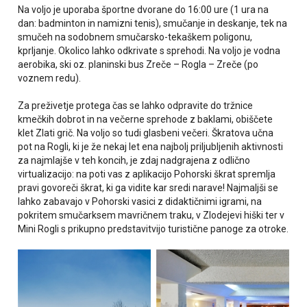
Na voljo je uporaba športne dvorane do 16:00 ure (1 ura na
dan: badminton in namizni tenis), smučanje in deskanje, tek na
smučeh na sodobnem smučarsko-tekaškem poligonu,
kprljanje. Okolico lahko odkrivate s sprehodi. Na voljo je vodna
aerobika, ski oz. planinski bus Zreče – Rogla – Zreče (po
voznem redu).
Za preživetje protega čas se lahko odpravite do tržnice
kmečkih dobrot in na večerne sprehode z baklami, obiščete
klet Zlati grič. Na voljo so tudi glasbeni večeri.
Škratova učna
pot na
Rogli, ki je že nekaj let ena
najbolj priljubljenih aktivnosti
za najmlajše v teh koncih, je zdaj
nadgrajena z odlično
virtualizacijo:
na poti vas z aplikacijo Pohorski
škrat spremlja
pravi govoreči
škrat, ki ga vidite kar
sredi narave! Najmaljši se
lahko zabavajo v Pohorski vasici z didaktičnimi igrami, na
pokritem smučarksem mavričnem traku, v Zlodejevi hiški ter v
Mini Rogli s prikupno predstavitvijo turistične panoge za otroke.