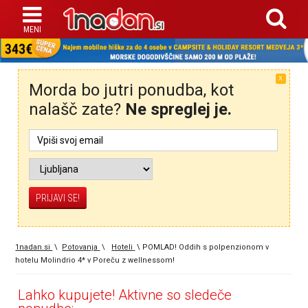
X
Morda bo jutri ponudba, kot
nalašč zate?
Ne spreglej je.
1nadan.si
\
Potovanja
\
Hoteli
\
POMLAD! Oddih s polpenzionom v
hotelu Molindrio 4* v Poreču z wellnessom!
Lahko kupujete! Aktivne so sledeče