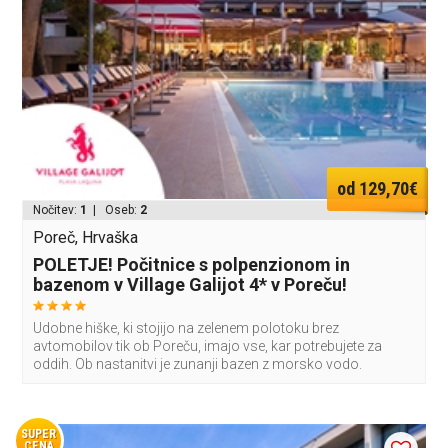
od 129,70€
Nočitev:
1
| Oseb:
2
Poreč, Hrvaška
POLETJE! Počitnice s polpenzionom in
bazenom v Village Galijot 4* v Poreču!
Udobne hiške, ki stojijo na zelenem polotoku brez
avtomobilov tik ob Poreču, imajo vse, kar potrebujete za
oddih. Ob nastanitvi je zunanji bazen z morsko vodo.
SUPER
CENA