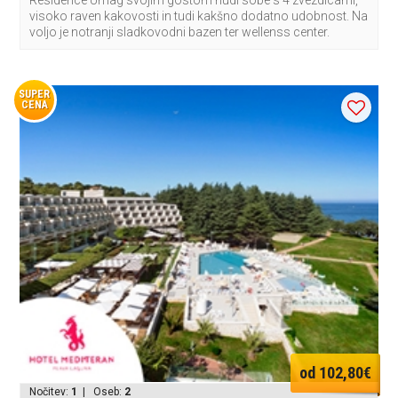
Residence Umag svojim gostom nudi sobe s 4 zvezdicami,
visoko raven kakovosti in tudi kakšno dodatno udobnost. Na
voljo je notranji sladkovodni bazen ter wellenss center.
SUPER
CENA
od 102,80€
Nočitev:
1
| Oseb:
2