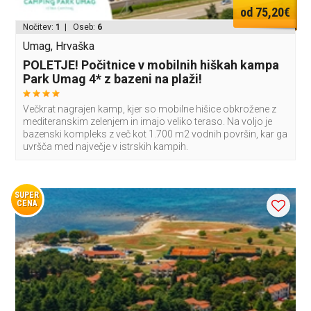
od 75,20€
Nočitev:
1
| Oseb:
6
Umag, Hrvaška
POLETJE! Počitnice v mobilnih hiškah kampa
Park Umag 4* z bazeni na plaži!
Večkrat nagrajen kamp, kjer so mobilne hišice obkrožene z
mediteranskim zelenjem in imajo veliko teraso. Na voljo je
bazenski kompleks z več kot 1.700 m2 vodnih površin, kar ga
uvršča med največje v istrskih kampih.
SUPER
CENA