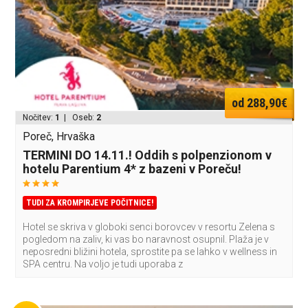
od 288,90€
Nočitev:
1
| Oseb:
2
Poreč, Hrvaška
TERMINI DO 14.11.! Oddih s polpenzionom v
hotelu Parentium 4* z bazeni v Poreču!
TUDI ZA KROMPIRJEVE POČITNICE!
Hotel se skriva v globoki senci borovcev v resortu Zelena s
pogledom na zaliv, ki vas bo naravnost osupnil. Plaža je v
neposredni bližini hotela, sprostite pa se lahko v wellness in
SPA centru. Na voljo je tudi uporaba z