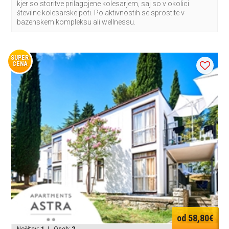
kjer so storitve prilagojene kolesarjem, saj so v okolici
številne kolesarske poti. Po aktivnostih se sprostite v
bazenskem kompleksu ali wellnessu.
SUPER
CENA
od 58,80€