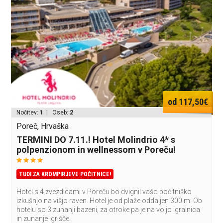
od 117,50€
Nočitev:
1
| Oseb:
2
Poreč, Hrvaška
TERMINI DO 7.11.! Hotel Molindrio 4* s
polpenzionom in wellnessom v Poreču!
TUDI ZA KROMPIRJEVE POČITNICE!
Hotel s 4 zvezdicami v Poreču bo dvignil vašo počitniško
izkušnjo na višjo raven. Hotel je od plaže oddaljen 300 m. Ob
hotelu so 3 zunanji bazeni, za otroke pa je na voljo igralnica
in zunanje igrišče.