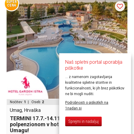
SUPER
CENA
Naš spletni portal uporablja
piškotke
... z namenom zagotavljanja
kvalitetne spletne storitve in
funkcionalnosti, ki jih brez piškotkov
ne bi mogli nuditi.
od 149,30€
Nočitev:
1
| Oseb:
2
Podrobnosti o piškotkih na
1nadan.si
Umag, Hrvaška
TERMINI 17.7.-14.11.! Počitnice s
Sprejmi in nadaljuj
polpenzionom v hotelu Garden Istra 4* v
Umagu!