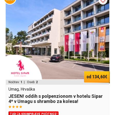
od 134,60€
Nočitev:
1
| Oseb:
2
Umag, Hrvaška
JESEN! oddih s polpenzionom v hotelu Sipar
4* v Umagu s shrambo za kolesa!
TUDI ZA KROMPIRJEVE POČITNICE!