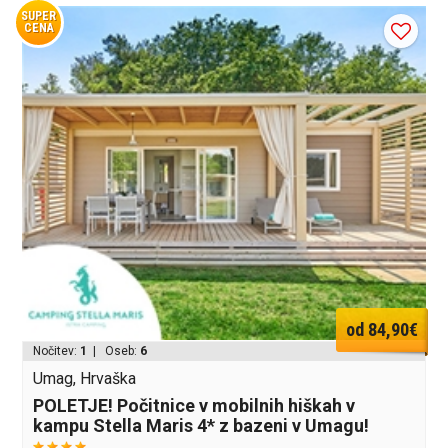
SUPER
CENA
od 84,90€
Nočitev:
1
| Oseb:
6
Umag, Hrvaška
POLETJE! Počitnice v mobilnih hiškah v
kampu Stella Maris 4* z bazeni v Umagu!