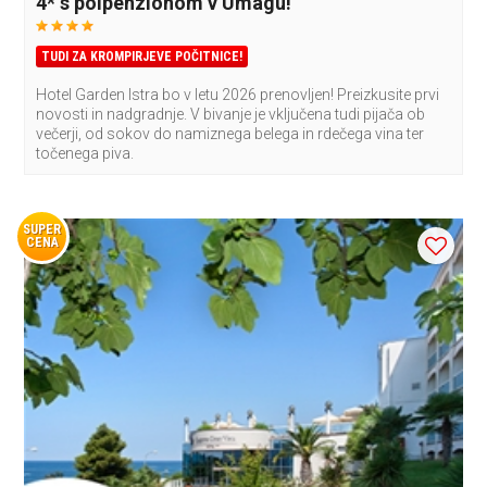
4* s polpenzionom v Umagu!
TUDI ZA KROMPIRJEVE POČITNICE!
Hotel Garden Istra bo v letu 2026 prenovljen! Preizkusite prvi
novosti in nadgradnje. V bivanje je vključena tudi pijača ob
večerji, od sokov do namiznega belega in rdečega vina ter
točenega piva.
SUPER
CENA