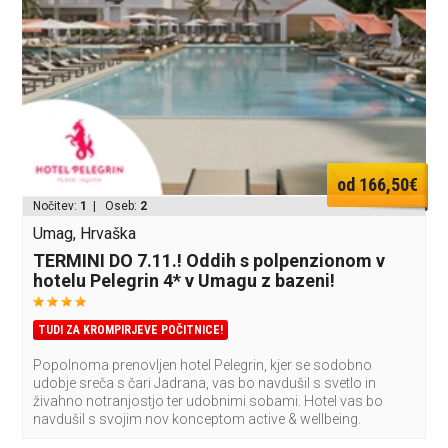
od 166,50€
Nočitev:
1
| Oseb:
2
Umag, Hrvaška
TERMINI DO 7.11.! Oddih s polpenzionom v
hotelu Pelegrin 4* v Umagu z bazeni!
TUDI ZA KROMPIRJEVE POČITNICE!
Popolnoma prenovljen hotel Pelegrin, kjer se sodobno
udobje sreča s čari Jadrana, vas bo navdušil s svetlo in
živahno notranjostjo ter udobnimi sobami. Hotel vas bo
navdušil s svojim nov konceptom active & wellbeing.