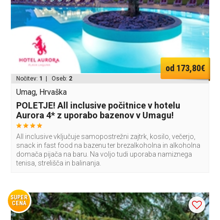
od 173,80€
Nočitev:
1
| Oseb:
2
Umag, Hrvaška
POLETJE! All inclusive počitnice v hotelu
Aurora 4* z uporabo bazenov v Umagu!
All inclusive vključuje samopostrežni zajtrk, kosilo, večerjo,
snack in fast food na bazenu ter brezalkoholna in alkoholna
domača pijača na baru. Na voljo tudi uporaba namiznega
tenisa, strelišča in balinanja.
SUPER
CENA