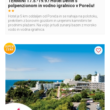
TERMINI 17.5.-19.9.! Hotel Delfin s
polpenzionom in vodno igralnico v Poreču!
Hotel je 5 km oddaljen od Poreča in se nahaja na polotoku,
prekritem z borovim gozdom in urejenimi kamnitimi ter
prodnimi plažami. Na voljo je tudi zunanji bazen z morsko
vodo in vodna igralnica.
SUPER
CENA