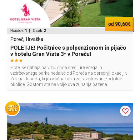
od 90,60€
Nočitev:
1
| Oseb:
2
Poreč, Hrvaška
POLETJE! Počitnice s polpenzionom in pijačo
v hotelu Gran Vista 3* v Poreču!
Hotel se nahaja na vrhu griča sredi urejenega in
vzdrževanega parka nedaleč od Poreča na osrednji lokaciji v
Zelena Resortu, ki je odlična baza za raziskovanje celotne
okolice. Gostom sta na voljo dva zunanja bazena.
SUPER
CENA