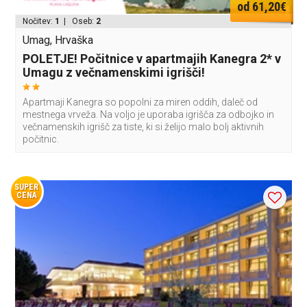
od 61,20€
Nočitev:
1
| Oseb:
2
Umag, Hrvaška
POLETJE! Počitnice v apartmajih Kanegra 2* v
Umagu z večnamenskimi igrišči!
Apartmaji Kanegra so popolni za miren oddih, daleč od
mestnega vrveža. Na voljo je uporaba igrišča za odbojko in
večnamenskih igrišč za tiste, ki si želijo malo bolj aktivnih
počitnic.
SUPER
CENA