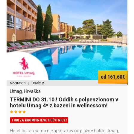
od 161,60€
Nočitev:
1
| Oseb:
2
Umag, Hrvaška
TERMINI DO 31.10.! Oddih s polpenzionom v
hotelu Umag 4* z bazeni in wellnessom!
TUDI ZA KROMPIRJEVE POČITNICE!
Hotel lociran samo nekaj korakov od plaže v hotelu Umag,