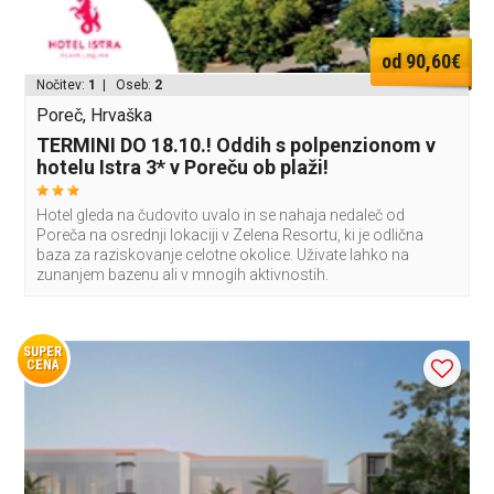
od 90,60€
Nočitev:
1
| Oseb:
2
Poreč, Hrvaška
TERMINI DO 18.10.! Oddih s polpenzionom v
hotelu Istra 3* v Poreču ob plaži!
Hotel gleda na čudovito uvalo in se nahaja nedaleč od
Poreča na osrednji lokaciji v Zelena Resortu, ki je odlična
baza za raziskovanje celotne okolice. Uživate lahko na
zunanjem bazenu ali v mnogih aktivnostih.
SUPER
CENA