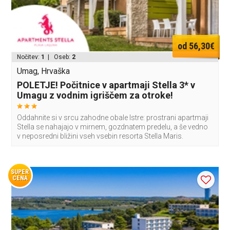
od 56,30€
Nočitev:
1
| Oseb:
2
Umag, Hrvaška
POLETJE! Počitnice v apartmaji Stella 3* v
Umagu z vodnim igriščem za otroke!
Oddahnite si v srcu zahodne obale Istre: prostrani apartmaji
Stella se nahajajo v mirnem, gozdnatem predelu, a še vedno
v neposredni bližini vseh vsebin resorta Stella Maris.
SUPER
CENA