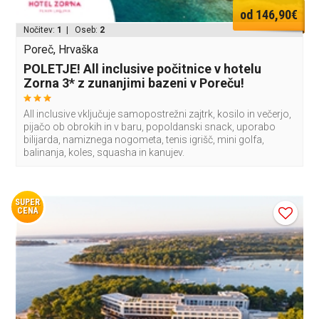
od 146,90€
Nočitev:
1
| Oseb:
2
Poreč, Hrvaška
POLETJE! All inclusive počitnice v hotelu
Zorna 3* z zunanjimi bazeni v Poreču!
All inclusive vključuje samopostrežni zajtrk, kosilo in večerjo,
pijačo ob obrokih in v baru, popoldanski snack, uporabo
bilijarda, namiznega nogometa, tenis igrišč, mini golfa,
balinanja, koles, squasha in kanujev.
SUPER
CENA