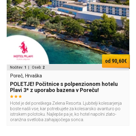
od 90,60€
Nočitev:
1
| Oseb:
2
Poreč, Hrvaška
POLETJE! Počitnice s polpenzionom hotelu
Plavi 3* z uporabo bazena v Poreču!
Hotel je del poreškega Zelena Resorta. Ljubitelji kolesarjenja
boste našli vse, kar potrebujete za kolesarsko avanturo po
istrskem polotoku. Najlepše pa je, ko hotel napolni zlato-
oranžna svetloba zahajajočega sonca.