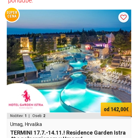
ponudbe:
SUPER
CENA
od 142,00€
Nočitev:
1
| Oseb:
2
Umag, Hrvaška
TERMINI 17.7.-14.11.! Residence Garden Istra