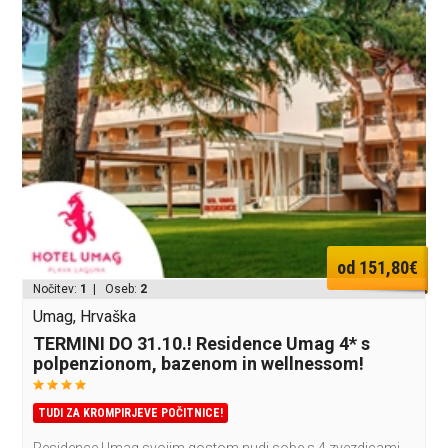
od 151,80€
Nočitev:
1
| Oseb:
2
Umag, Hrvaška
TERMINI DO 31.10.! Residence Umag 4* s
polpenzionom, bazenom in wellnessom!
TUDI ZA KROMPIRJEVE POČITNICE!