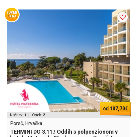
SUPER
CENA
od 107,70€
Nočitev:
1
| Oseb:
2
Poreč, Hrvaška
TERMINI DO 3.11.! Oddih s polpenzionom v