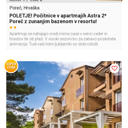
Nočitev:
1
| Oseb:
2
Poreč, Hrvaška
POLETJE! Počitnice v apartmajih Astra 2*
Poreč z zunanjim bazenom v resortu!
Apartmaji se nahajajo sredi mirne oaze v senci ceder in
hrastov tik ob plaži. V visoki sezoni bo za zabavo poskrbela
animacija. Tudi vaši hišni ljubljenčki so dobrodošli.
SUPER
CENA