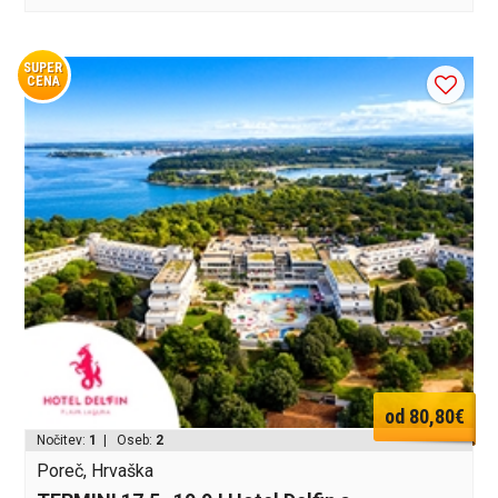
SUPER
CENA
od 80,80€
Nočitev:
1
| Oseb:
2
Poreč, Hrvaška