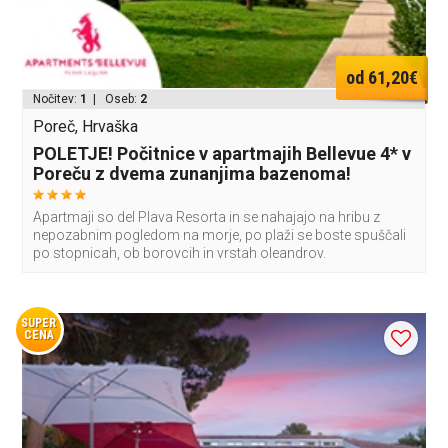
od 61,20€
Nočitev:
1
| Oseb:
2
Poreč, Hrvaška
POLETJE! Počitnice v apartmajih Bellevue 4* v
Poreču z dvema zunanjima bazenoma!
Apartmaji so del Plava Resorta in se nahajajo na hribu z
nepozabnim pogledom na morje, po plaži se boste spuščali
po stopnicah, ob borovcih in vrstah oleandrov.
SUPER
CENA