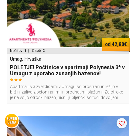
od 42,80€
Nočitev:
1
| Oseb:
2
Umag, Hrvaška
POLETJE! Počitnice v apartmaji Polynesia 3* v
Umagu z uporabo zunanjih bazenov!
Apartmaji s 3 zvezdicami v Umagu so prostrani in ležijo v
bližini zaliva z betoniranimi in prodnatimi plažami. Za otroke
je na voljo otroški bazen, hišni ljubljenčki so tudi dovoljeni.
SUPER
CENA