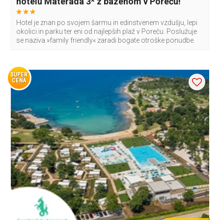
hotelu Materada 3* z bazenom v Poreču!
Hotel je znan po svojem šarmu in edinstvenem vzdušju, lepi
okolici in parku ter eni od najlepših plaž v Poreču. Poslužuje
se naziva »family friendly« zaradi bogate otroške ponudbe.
SUPER
CENA