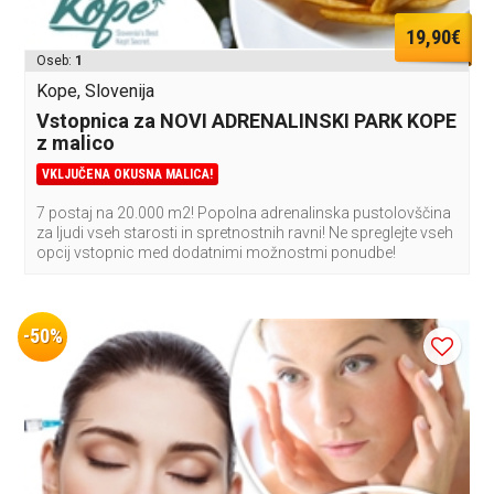
19,90€
Oseb:
1
Kope, Slovenija
Vstopnica za NOVI ADRENALINSKI PARK KOPE
z malico
VKLJUČENA OKUSNA MALICA!
7 postaj na 20.000 m2! Popolna adrenalinska pustolovščina
za ljudi vseh starosti in spretnostnih ravni! Ne spreglejte vseh
opcij vstopnic med dodatnimi možnostmi ponudbe!
-50%