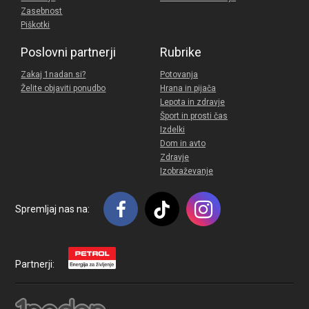
Zasebnost
Piškotki
Poslovni partnerji
Rubrike
Zakaj 1nadan.si?
Potovanja
Želite objaviti ponudbo
Hrana in pijača
Lepota in zdravje
Šport in prosti čas
Izdelki
Dom in avto
Zdravje
Izobraževanje
Spremljaj nas na:
Partnerji: