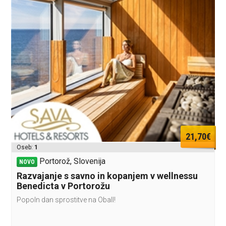
21,70€
Oseb:
1
Portorož, Slovenija
NOVO
Razvajanje s savno in kopanjem v wellnessu
Benedicta v Portorožu
Popoln dan sprostitve na ObalI!