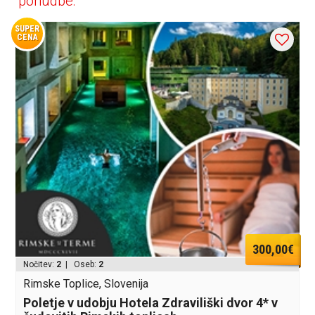
ponudbe:
SUPER
CENA
300,00€
Nočitev:
2
| Oseb:
2
Rimske Toplice, Slovenija
Poletje v udobju Hotela Zdraviliški dvor 4* v