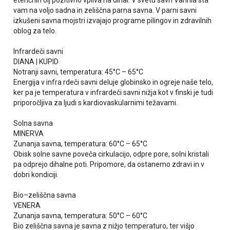
eteričnih olj pozitivno vpliva na dihal. V svetu savn Varinia sta
vam na voljo sadna in zeliščna parna savna. V parni savni
izkušeni savna mojstri izvajajo programe pilingov in zdravilnih
oblog za telo.
Infrardeči savni
DIANA | KUPID
Notranji savni, temperatura: 45°C – 65°C
Energija v infra rdeči savni deluje globinsko in ogreje naše telo,
ker pa je temperatura v infrardeči savni nižja kot v finski je tudi
priporočljiva za ljudi s kardiovaskularnimi težavami.
Solna savna
MINERVA
Zunanja savna, temperatura: 60°C – 65°C
Obisk solne savne poveča cirkulacijo, odpre pore, solni kristali
pa odprejo dihalne poti. Pripomore, da ostanemo zdravi in v
dobri kondiciji.
Bio–zeliščna savna
VENERA
Zunanja savna, temperatura: 50°C – 60°C
Bio zeliščna savna je savna z nižjo temperaturo, ter višjo