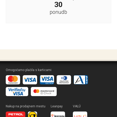
30
ponudb
Omogočamo plačila s karticami
Nakup na prodajnem mestu
Leanpay
VALÚ