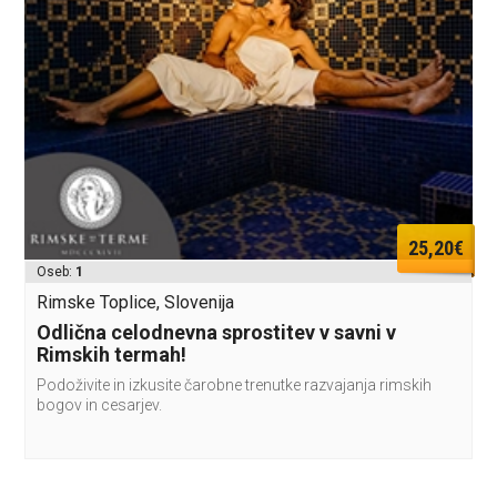
25,20€
Oseb:
1
Rimske Toplice, Slovenija
Odlična celodnevna sprostitev v savni v
Rimskih termah!
Podoživite in izkusite čarobne trenutke razvajanja rimskih
bogov in cesarjev.