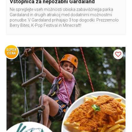
Vstopnica za nepozabni Gardaland
Ne spreglejte vseh možnosti obiska zabaviščnega parka
Gardaland in drugih atrakcij med dodatnimi možnostmi
ponudbe. V Gardaland prihajajo 3 top dogodki: Prezzemolo
Berry Bites, K-Pop Festival in Minecraft!
SUPER
CENA