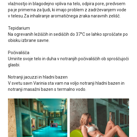
vlažnostjo in blagodejno vpliva na telo, odpira pore, predvsem
pa je primerna za ljudi, ki imajo problem z zadrževanjem vode
v telesu.Za inhaliranje aromatičnega zraka naravnih zelišč.
Tepidarium
Na ogrevanih ležiščih in sediščih do 37°C se lahko sproščate po
obisku izbrane savne.
Počivališča
Umirite svoje telo in duha v notranjih počivališčih ob sproščujoči
glasbi.
Notranji jacuzzi in hladni bazen
V svetu savn Varinia sta vam na voljo notranji hladni bazen in
notranji masažni bazen s termalno vodo.