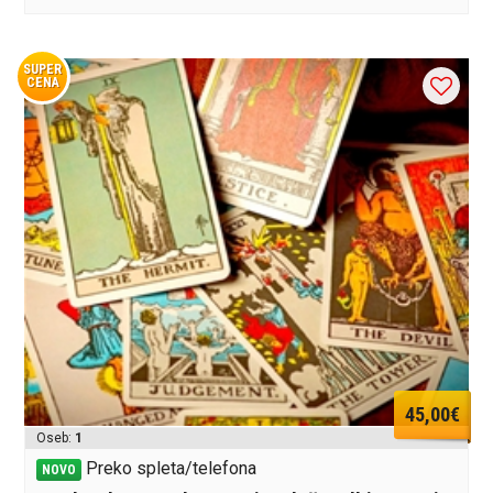
SUPER
CENA
45,00€
Oseb:
1
Preko spleta/telefona
NOVO