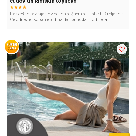
čudovitih Rimskih toplicah
Razkošno razvajanje v hedonističnem stilu starih Rimljanov!
Celodnevno kopanje tudi na dan prihoda in odhoda!
SUPER
CENA