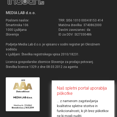
MEDIA LAB d.o.o.
Poslovni naslov:
TRR: SI56 1010 0004 8153 414
Šmartinska 106
Matična številka: 3740862000
1000 Ljubljana
Davčni zavezanec: da
Slovenija
ID za DDV: SI27330486
Podjetje Media Lab d.o.o. je vpisano v sodni register pri Okrožnem
sodišču
v Ljubljani: Številka registrskega vpisa 2010/18231.
Licenca gospodarske zbornice Slovenije za prodajo potovanj.
Številka licence 1329 z dne 08.03.2012 za agenta.
Naš spletni portal uporablja
piškotke
... z namenom zagotavljanja
kvalitetne spletne storitve in
funkcionalnosti, ki jih brez piškotkov
ne bi mogli nuditi.