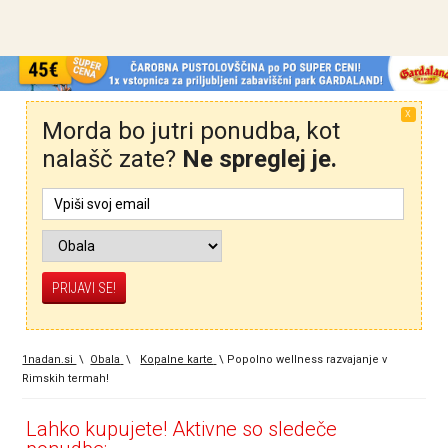
X
Morda bo jutri ponudba, kot
nalašč zate?
Ne spreglej je.
1nadan.si
\
Obala
\
Kopalne karte
\
Popolno wellness razvajanje v
Rimskih termah!
Lahko kupujete! Aktivne so sledeče