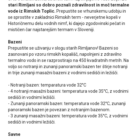
stari Rimljani so dobro poznali zdravilnost in moč termalne
vode iz Rimskih Toplic.
Prepustite se vrhunskemu udobju in
se sprostite v zakladnici Rimskih term - neverjetne kopeli v
Historičnemu delu vodnih nimf, ki dajejo zgodovinski pečat in
mističen čar najstarejšim termam v Sloveniji.
Bazeni
Prepustite se uživanju v slogu starih Rimljanov! Bazeni so
zasnovani po vzoru rimskih kopališč, napolnjeni z zdravilno
termalno vodo in se razprostirajo na 450 kvadratnih metrih. Na
voljo so notranji in zunanji panoramski bazen ter štirje notranji
in trije zunanji masažni bazeni z vodnimi sedišči in ležišči.
- Notranji bazen: temparatura vode
32°C
- 4 notranji masažni bazeni: temperatura vode 35°C, z vodnimi
sedišči in vodnimi ležišči.
- Zunanji panoramski bazen: temperatura vode 32°C, zunanji
panoramski bazen je povezan z notranjim bazenom.
- 3 zunanji masažni bazeni: temperatura vode 35°C, z vodnimi
sedišči in vodnimi ležišči.
Savne