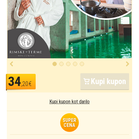
34
Kupi kupon
,20€
Kupi kupon kot darilo
SUPER
CENA