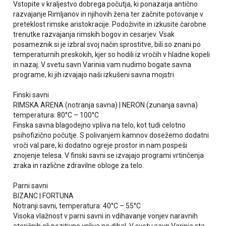
Vstopite v kraljestvo dobrega počutja, ki ponazarja antično
razvajanje Rimljanov in njihovih žena ter začnite potovanje v
preteklost rimske aristokracije. Podoživite in izkusite čarobne
trenutke razvajanja rimskih bogov in cesarjev. Vsak
posameznik si je izbral svoj način sprostitve, bili so znani po
temperaturnih preskokih, kjer so hodili iz vročih v hladne kopeli
in nazaj. V svetu savn Varinia vam nudimo bogate savna
programe, ki jih izvajajo naši izkušeni savna mojstri.
Finski savni
RIMSKA ARENA (notranja savna) | NERON (zunanja savna)
temperatura: 80°C – 100°C
Finska savna blagodejno vpliva na telo, kot tudi celotno
psihofizično počutje. S polivanjem kamnov dosežemo dodatni
vroči val pare, ki dodatno ogreje prostor in nam pospeši
znojenje telesa. V finski savni se izvajajo programi vrtinčenja
zraka in različne zdravilne obloge za telo.
Parni savni
BIZANC | FORTUNA
Notranji savni, temperatura: 40°C – 55°C
Visoka vlažnost v parni savni in vdihavanje vonjev naravnih