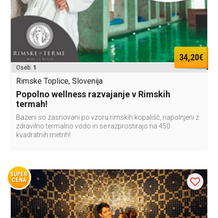
34,20€
Oseb:
1
Rimske Toplice, Slovenija
Popolno wellness razvajanje v Rimskih
termah!
Bazeni so zasnovani po vzoru rimskih kopališč, napolnjeni z
zdravilno termalno vodo in se razprostirajo na 450
kvadratnih metrih!
SUPER
CENA