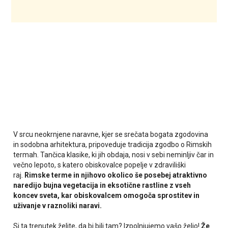
V srcu neokrnjene naravne, kjer se srečata bogata zgodovina
in sodobna arhitektura, pripoveduje tradicija zgodbo o Rimskih
termah. Tančica klasike, ki jih obdaja, nosi v sebi neminljiv čar in
večno lepoto, s katero obiskovalce popelje v zdraviliški
raj.
Rimske terme in njihovo okolico še posebej atraktivno
naredijo bujna vegetacija in eksotične rastline z vseh
koncev sveta, kar obiskovalcem omogoča sprostitev in
uživanje v raznoliki naravi.
Si ta trenutek želite, da bi bili tam? Izpolnjujemo vašo željo!
Že