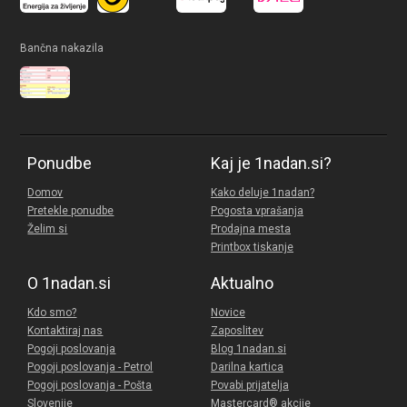
Bančna nakazila
Ponudbe
Kaj je 1nadan.si?
Domov
Kako deluje 1nadan?
Pretekle ponudbe
Pogosta vprašanja
Želim si
Prodajna mesta
Printbox tiskanje
O 1nadan.si
Aktualno
Kdo smo?
Novice
Kontaktiraj nas
Zaposlitev
Pogoji poslovanja
Blog 1nadan.si
Pogoji poslovanja - Petrol
Darilna kartica
Pogoji poslovanja - Pošta
Povabi prijatelja
Slovenije
Mastercard® akcije