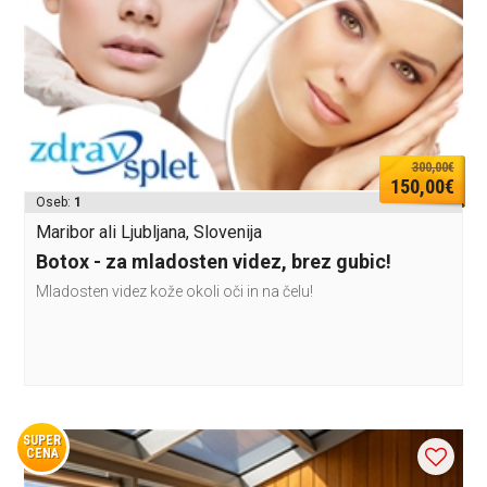
300,00€
150,00€
Oseb:
1
Maribor ali Ljubljana, Slovenija
Botox - za mladosten videz, brez gubic!
Mladosten videz kože okoli oči in na čelu!
SUPER
CENA