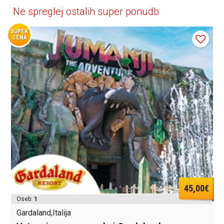
Ne spreglej ostalih super ponudb
SUPER
CENA
45,00€
Oseb:
1
Gardaland,Italija