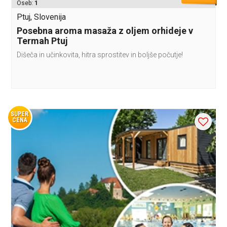
Oseb:
1
Ptuj, Slovenija
Posebna aroma masaža z oljem orhideje v
Termah Ptuj
Dišeča in učinkovita, hitra sprostitev in boljše počutje!
SUPER
CENA