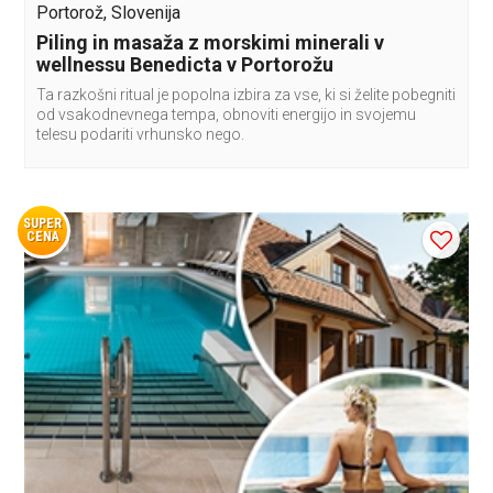
Portorož, Slovenija
Piling in masaža z morskimi minerali v
wellnessu Benedicta v Portorožu
Ta razkošni ritual je popolna izbira za vse, ki si želite pobegniti
od vsakodnevnega tempa, obnoviti energijo in svojemu
telesu podariti vrhunsko nego.
SUPER
CENA