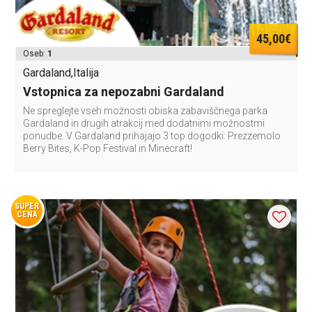
45,00€
Oseb:
1
Gardaland,Italija
Vstopnica za nepozabni Gardaland
Ne spreglejte vseh možnosti obiska zabaviščnega parka
Gardaland in drugih atrakcij med dodatnimi možnostmi
ponudbe. V Gardaland prihajajo 3 top dogodki: Prezzemolo
Berry Bites, K-Pop Festival in Minecraft!
SUPER
CENA