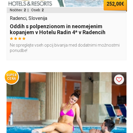
252,00€
Nočitev:
2
| Oseb:
2
Radenci, Slovenija
Oddih s polpenzionom in neomejenim
kopanjem v Hotelu Radin 4* v Radencih
Ne spreglejte vseh opcij bivanja med dodatnimi možnostmi
ponudbe!
SUPER
CENA