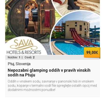
99,00€
Nočitev:
1
| Oseb:
2
Ptuj, Slovenija
Nepozabni glamping oddih v pravih vinskih
sodih na Ptuju
Oddih v vinskem sodu, savnanje v panonski hiši in vinskem
sodu, kopanje v termalni vodi! Ne spreglejte ostalih opcij med
dodatnimi možnostmi ponudbe!