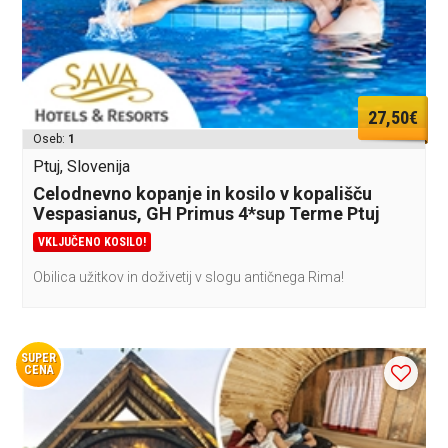
27,50€
Oseb:
1
Ptuj, Slovenija
Celodnevno kopanje in kosilo v kopališču
Vespasianus, GH Primus 4*sup Terme Ptuj
VKLJUČENO KOSILO!
Obilica užitkov in doživetij v slogu antičnega Rima!
SUPER
CENA