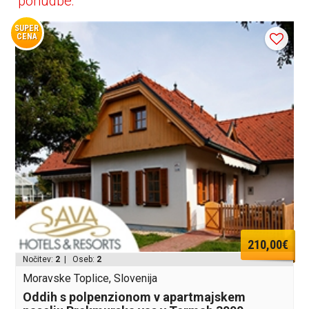
ponudbe:
SUPER
CENA
210,00€
Nočitev:
2
| Oseb:
2
Moravske Toplice, Slovenija
Oddih s polpenzionom v apartmajskem