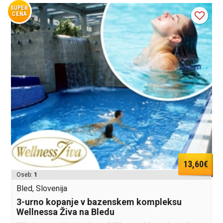
SUPER
CENA
13,60€
Oseb:
1
Bled, Slovenija
3-urno kopanje v bazenskem kompleksu
Wellnessa Živa na Bledu