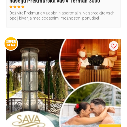
naselju Prekmurska vas v Termah 3000
Doživite Prekmurje v udobnih apartmajih! Ne spreglejte vseh
öpcij bivanja med dodatnimi možnostmi ponudbe!
SUPER
CENA