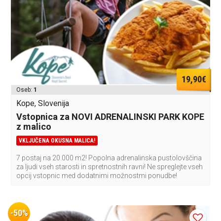
19,90€
Oseb:
1
Kope, Slovenija
Vstopnica za NOVI ADRENALINSKI PARK KOPE
z malico
VKLJUČENA OKUSNA MALICA!
7 postaj na 20.000 m2! Popolna adrenalinska pustolovščina
za ljudi vseh starosti in spretnostnih ravni! Ne spreglejte vseh
opcij vstopnic med dodatnimi možnostmi ponudbe!
-50%