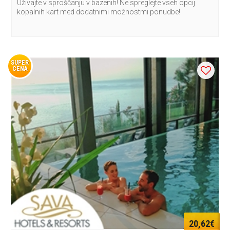
Uživajte v sproščanju v bazenih! Ne spreglejte vseh opcij
kopalnih kart med dodatnimi možnostmi ponudbe!
SUPER
CENA
20,62€