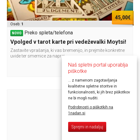
45,00€
Oseb:
1
Preko spleta/telefona
NOVO
Vpolged v tarot karte pri vedeževalki Moytsi!
Zastavite vprašanja, ki vas bremenijo, in prejmite konkretne
uvide ter smernice za naprej.
Naš spletni portal uporablja
piškotke
... z namenom zagotavljanja
kvalitetne spletne storitve in
funkcionalnosti, ki jih brez piškotkov
ne bi mogli nuditi.
Podrobnosti o piškotkih na
1nadan.si
Sprejmi in nadaljuj