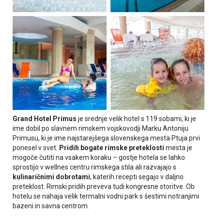
Grand Hotel Primus
je srednje velik hotel s 119 sobami, ki je
ime dobil po slavnem rimskem vojskovodji Marku Antoniju
Primusu, ki je ime najstarejšega slovenskega mesta Ptuja prvi
ponesel v svet.
Pridih bogate rimske preteklosti
mesta je
mogoče čutiti na vsakem koraku – gostje hotela se lahko
sprostijo v wellnes centru rimskega stila ali razvajajo s
kulinaričnimi dobrotami
, katerih recepti segajo v daljno
preteklost. Rimski pridih preveva tudi kongresne storitve. Ob
hotelu se nahaja velik termalni vodni park s šestimi notranjimi
bazeni in savna centrom.