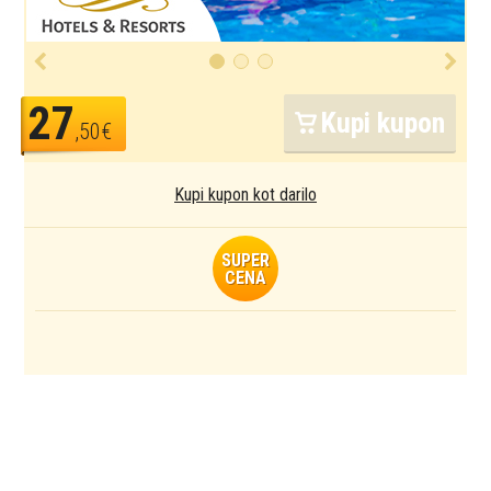
27
Kupi kupon
,50€
Kupi kupon kot darilo
SUPER
CENA