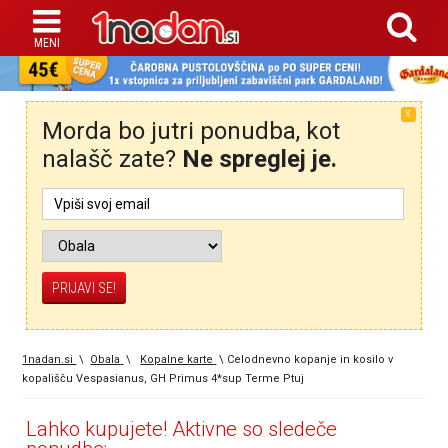
X
Morda bo jutri ponudba, kot
nalašč zate?
Ne spreglej je.
1nadan.si
\
Obala
\
Kopalne karte
\
Celodnevno kopanje in kosilo v
kopališču Vespasianus, GH Primus 4*sup Terme Ptuj
Lahko kupujete! Aktivne so sledeče