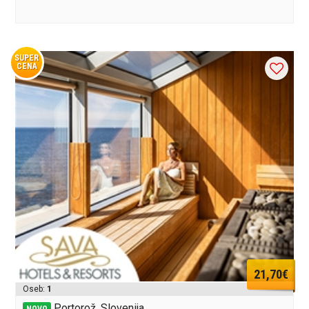
SUPER
CENA
21,70€
Oseb:
1
Portorož, Slovenija