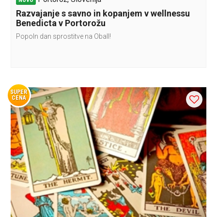
NOVO
Razvajanje s savno in kopanjem v wellnessu
Benedicta v Portorožu
Popoln dan sprostitve na ObalI!
SUPER
CENA