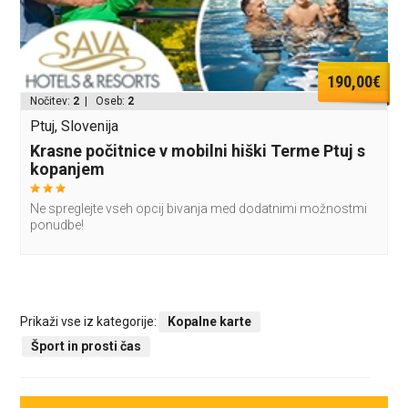
190,00€
Nočitev:
2
| Oseb:
2
Ptuj, Slovenija
Krasne počitnice v mobilni hiški Terme Ptuj s
kopanjem
Ne spreglejte vseh opcij bivanja med dodatnimi možnostmi
ponudbe!
Prikaži vse iz kategorije:
Kopalne karte
Šport in prosti čas