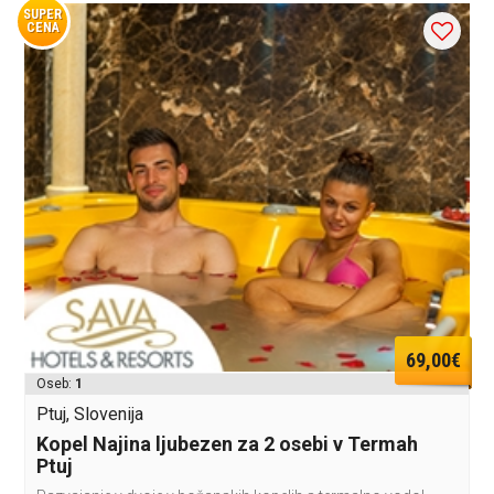
SUPER
CENA
69,00€
Oseb:
1
Ptuj, Slovenija
Kopel Najina ljubezen za 2 osebi v Termah
Ptuj