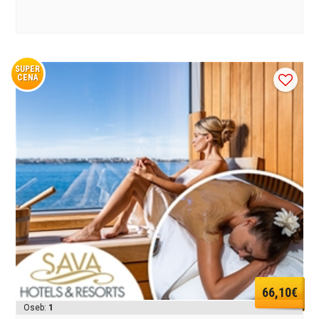
SUPER
CENA
66,10€
Oseb:
1