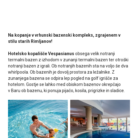
Na kopanje v vrhunski bazenski kompleks, zgrajenem v
stilu starih Rimljanov!
Hotelsko kopališče Vespasianus
obsega velik notranji
termalni bazen z izhodom v zunanji termalni bazen ter otroški
notranji bazen z igrali. Ob notranjih bazenih sta na voljo še dva
whirlpoola. Ob bazenih je dovolj prostora za ležalnike. Z
zunanjega bazena se odpira lep pogled na golf igrišče za
hotelom. Gostje se lahko med obiskom bazenov okrepčajo
v Baru ob bazenu, ki ponuja pijačo, kosila, prigrizke in sladice.