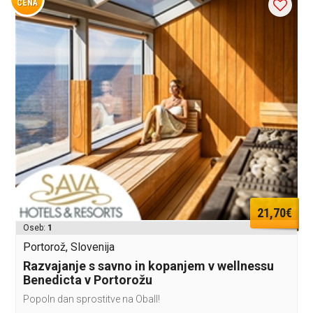
CENA
21,70€
Oseb:
1
Portorož, Slovenija
Razvajanje s savno in kopanjem v wellnessu
Benedicta v Portorožu
Popoln dan sprostitve na ObalI!