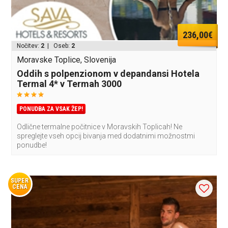
236,00€
Nočitev:
2
| Oseb:
2
Moravske Toplice, Slovenija
Oddih s polpenzionom v depandansi Hotela
Termal 4* v Termah 3000
PONUDBA ZA VSAK ŽEP!
Odlične termalne počitnice v Moravskih Toplicah! Ne
spreglejte vseh opcij bivanja med dodatnimi možnostmi
ponudbe!
SUPER
CENA