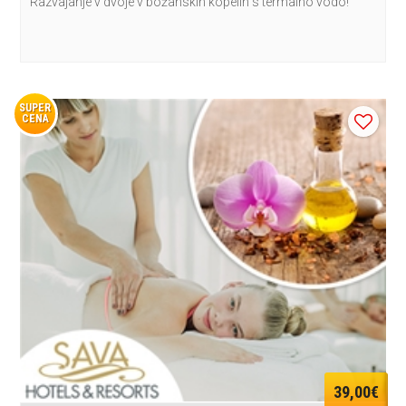
Razvajanje v dvoje v božanskih kopelih s termalno vodo!
SUPER
CENA
39,00€