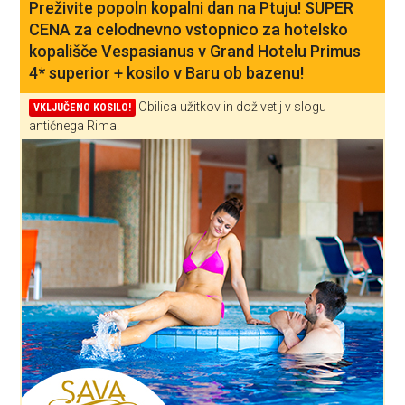
Preživite popoln kopalni dan na Ptuju! SUPER
CENA za celodnevno vstopnico za hotelsko
kopališče Vespasianus v Grand Hotelu Primus
4* superior + kosilo v Baru ob bazenu!
Obilica užitkov in doživetij v slogu
VKLJUČENO KOSILO!
antičnega Rima!