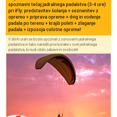
spoznavni tečaj jadralnega padalstva (3-4 ure)
pri iFly: predstavitev šolanja + seznanitev z
opremo + priprava opreme + dvig in vodenje
padala po terenu + krajši poleti + zlaganje
padala + izposoja celotne opreme!
V štirih urah se boste spoznali z osnovami jadralnega
padalstva in tako naredili prve korake v svet jadralnega
padalstva, ki nudi obilo zabave in svobode!