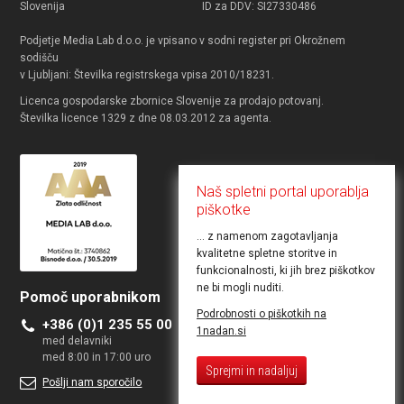
Slovenija
ID za DDV: SI27330486
Podjetje Media Lab d.o.o. je vpisano v sodni register pri Okrožnem
sodišču
v Ljubljani: Številka registrskega vpisa 2010/18231.
Licenca gospodarske zbornice Slovenije za prodajo potovanj.
Številka licence 1329 z dne 08.03.2012 za agenta.
Naš spletni portal uporablja
piškotke
... z namenom zagotavljanja
kvalitetne spletne storitve in
funkcionalnosti, ki jih brez piškotkov
ne bi mogli nuditi.
Pomoč uporabnikom
Želite objaviti ponudbo
Podrobnosti o piškotkih na
+386 (0)1 235 55 00
Kontakt za poslovne uporabnike
1nadan.si
med delavniki
med 8:00 in 17:00 uro
Sprejmi in nadaljuj
Pošlji nam sporočilo