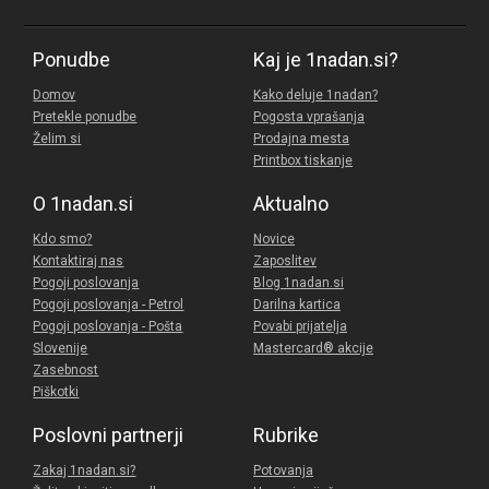
Ponudbe
Kaj je 1nadan.si?
Domov
Kako deluje 1nadan?
Pretekle ponudbe
Pogosta vprašanja
Želim si
Prodajna mesta
Printbox tiskanje
O 1nadan.si
Aktualno
Kdo smo?
Novice
Kontaktiraj nas
Zaposlitev
Pogoji poslovanja
Blog 1nadan.si
Pogoji poslovanja - Petrol
Darilna kartica
Pogoji poslovanja - Pošta
Povabi prijatelja
Slovenije
Mastercard® akcije
Zasebnost
Piškotki
Poslovni partnerji
Rubrike
Zakaj 1nadan.si?
Potovanja