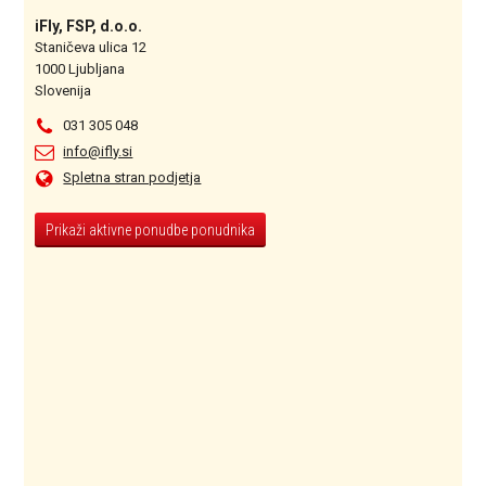
iFly, FSP, d.o.o.
Staničeva ulica 12
1000 Ljubljana
Slovenija
031 305 048
info@ifly.si
Spletna stran podjetja
Prikaži aktivne ponudbe ponudnika