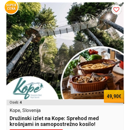
SUPER
CENA
49,90€
Oseb:
4
Kope, Slovenija
Družinski izlet na Kope: Sprehod med
krošnjami in samopostrežno kosilo!