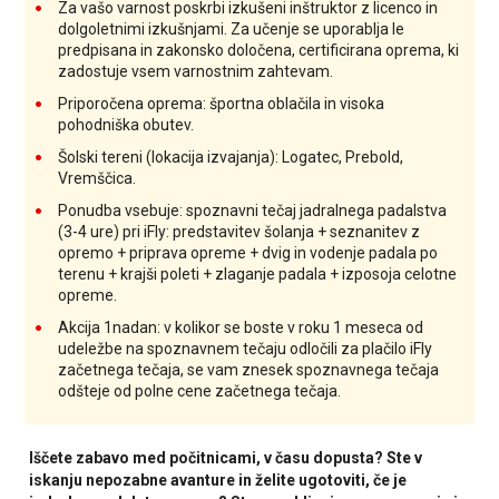
Za vašo varnost poskrbi izkušeni inštruktor z licenco in
dolgoletnimi izkušnjami. Za učenje se uporablja le
predpisana in zakonsko določena, certificirana oprema, ki
zadostuje vsem varnostnim zahtevam.
Priporočena oprema: športna oblačila in visoka
pohodniška obutev.
Šolski tereni (lokacija izvajanja): Logatec, Prebold,
Vremščica.
Ponudba vsebuje: spoznavni tečaj jadralnega padalstva
(3-4 ure) pri iFly: predstavitev šolanja + seznanitev z
opremo + priprava opreme + dvig in vodenje padala po
terenu + krajši poleti + zlaganje padala + izposoja celotne
opreme.
Akcija 1nadan: v kolikor se boste v roku 1 meseca od
udeležbe na spoznavnem tečaju odločili za plačilo iFly
začetnega tečaja, se vam znesek spoznavnega tečaja
odšteje od polne cene začetnega tečaja.
Iščete zabavo med počitnicami, v času dopusta? Ste v
iskanju nepozabne avanture in želite ugotoviti, če je