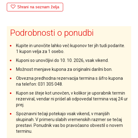
Shrani na seznam želja
Podrobnosti o ponudbi
Kupite in unovčite lahko več kuponov ter jih tudi podarite.
1 kupon velja za 1 osebo.
Kuponi so unovčljivi do 10. 10. 2026, vsak vikend.
Možnost menjave kupona za originalni darilni bon.
Obvezna predhodna rezervacija termina s šifro kupona
na telefon: 031 305 048.
Kupon se šteje kot unovčen, v kolikor je uporabnik termin
rezerviral, vendar ni prišel ali odpovedal termina vsaj 24 ur
prej.
Spoznavni tečaji potekajo vsak vikend, v manjših
skupinah. V primeru slabih vremenskih razmer se tečaj
prestavi. Ponudnik vas bo pravočasno obvestil o novem
terminu.