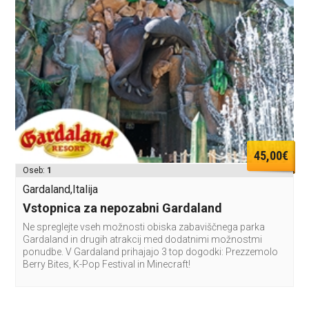
45,00€
Oseb:
1
Gardaland,Italija
Vstopnica za nepozabni Gardaland
Ne spreglejte vseh možnosti obiska zabaviščnega parka
Gardaland in drugih atrakcij med dodatnimi možnostmi
ponudbe. V Gardaland prihajajo 3 top dogodki: Prezzemolo
Berry Bites, K-Pop Festival in Minecraft!