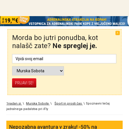
X
Morda bo jutri ponudba, kot
nalašč zate?
Ne spreglej je.
1nadan.si
\
Murska Sobota
\
Šport in prosti čas
\
Spoznavni tečaj
jadralnega padalstva pri iFly
Nepozabna avantura v zraku! -50% na