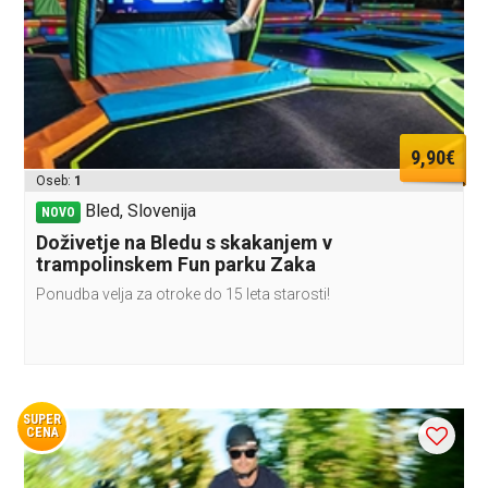
9,90€
Oseb:
1
Bled, Slovenija
NOVO
Doživetje na Bledu s skakanjem v
trampolinskem Fun parku Zaka
Ponudba velja za otroke do 15 leta starosti!
SUPER
CENA