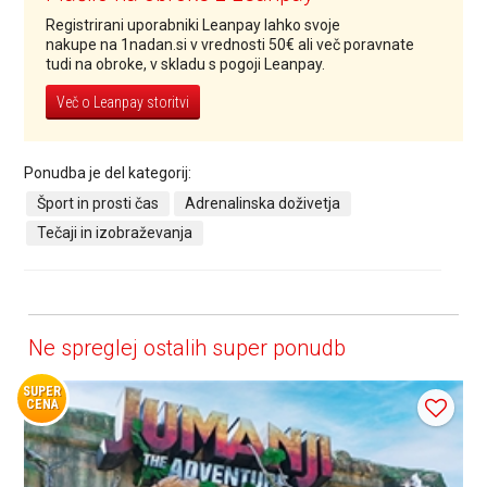
Registrirani uporabniki Leanpay lahko svoje
nakupe na 1nadan.si v vrednosti 50€ ali več poravnate
tudi na obroke, v skladu s pogoji Leanpay.
Več o Leanpay storitvi
Ponudba je del kategorij:
Šport in prosti čas
Adrenalinska doživetja
Tečaji in izobraževanja
Ne spreglej ostalih super ponudb
SUPER
CENA