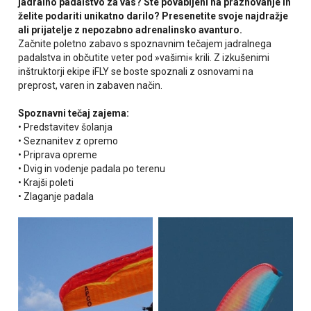
jadralno padalstvo za vas? Ste povabljeni na praznovanje in
želite podariti unikatno darilo? Presenetite svoje najdražje
ali prijatelje z nepozabno adrenalinsko avanturo.
Začnite poletno zabavo s spoznavnim tečajem jadralnega
padalstva in občutite veter pod »vašimi« krili. Z izkušenimi
inštruktorji ekipe iFLY se boste spoznali z osnovami na
preprost, varen in zabaven način.
Spoznavni tečaj zajema:
• Predstavitev šolanja
• Seznanitev z opremo
• Priprava opreme
• Dvig in vodenje padala po terenu
• Krajši poleti
• Zlaganje padala