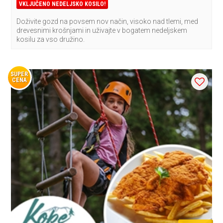
VKLJUČENO NEDELJSKO KOSILO!
Doživite gozd na povsem nov način, visoko nad tlemi, med
drevesnimi krošnjami in uživajte v bogatem nedeljskem
kosilu za vso družino.
SUPER
CENA