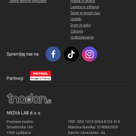
Želite objaviti ponudbo
Hrana in pijača
Lepota in zdravje
Šport in prosti čas
Izdelki
Dom in avto
Zdravje
Izobraževanje
Spremljaj nas na:
Partnerji:
MEDIA LAB d.o.o.
Poslovni naslov:
TRR: SI56 1010 0004 8153 414
Šmartinska 106
Matična številka: 3740862000
1000 Ljubljana
Davčni zavezanec: da