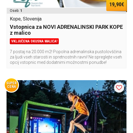
19,90€
Oseb:
1
Kope, Slovenija
Vstopnica za NOVI ADRENALINSKI PARK KOPE
z malico
VKLJUČENA OKUSNA MALICA!
7 postaj na 20.000 m2! Popolna adrenalinska pustolovščina
za ljudi vseh starosti in spretnostnih ravni! Ne spreglejte vseh
opcij vstopnic med dodatnimi možnostmi ponudbe!
SUPER
CENA