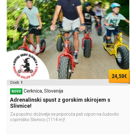
24,50€
Oseb:
1
Cerknica, Slovenija
NOVO
Adrenalinski spust z gorskim skirojem s
Slivnice!
Za popolno doživetje se priporoča peš vzpon na čudovito
coprniško Slivnico (1114 m)!