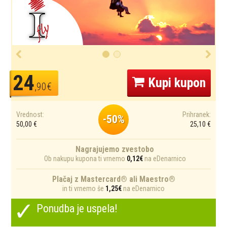
24
Kupi kupon
,90€
Vrednost:
Prihranek:
-50%
50,00 €
25,10 €
Nagrajujemo zvestobo
Ob nakupu kupona ti vrnemo
0,12€
na eDenarnico
Plačaj z Mastercard® ali Maestro®
in ti vrnemo še
1,25€
na eDenarnico
✓
Ponudba je uspela!