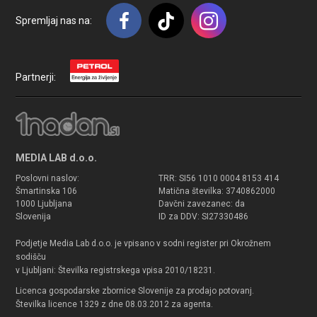
Spremljaj nas na:
Partnerji:
MEDIA LAB d.o.o.
Poslovni naslov:
TRR: SI56 1010 0004 8153 414
Šmartinska 106
Matična številka: 3740862000
1000 Ljubljana
Davčni zavezanec: da
Slovenija
ID za DDV: SI27330486
Podjetje Media Lab d.o.o. je vpisano v sodni register pri Okrožnem
sodišču
v Ljubljani: Številka registrskega vpisa 2010/18231.
Licenca gospodarske zbornice Slovenije za prodajo potovanj.
Številka licence 1329 z dne 08.03.2012 za agenta.