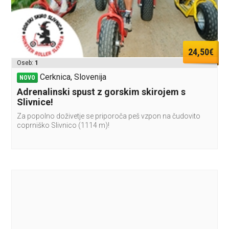
24,50€
Oseb:
1
Cerknica, Slovenija
NOVO
Adrenalinski spust z gorskim skirojem s
Slivnice!
Za popolno doživetje se priporoča peš vzpon na čudovito
coprniško Slivnico (1114 m)!