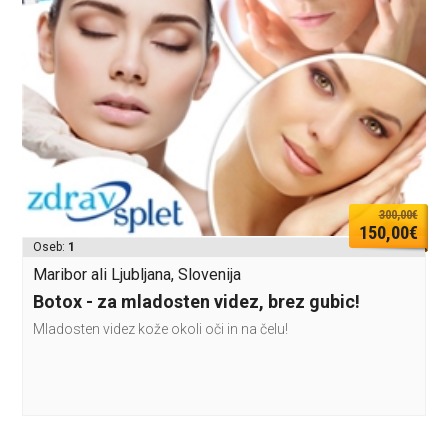
300,00€
150,00€
Oseb:
1
Maribor ali Ljubljana, Slovenija
Botox - za mladosten videz, brez gubic!
Mladosten videz kože okoli oči in na čelu!