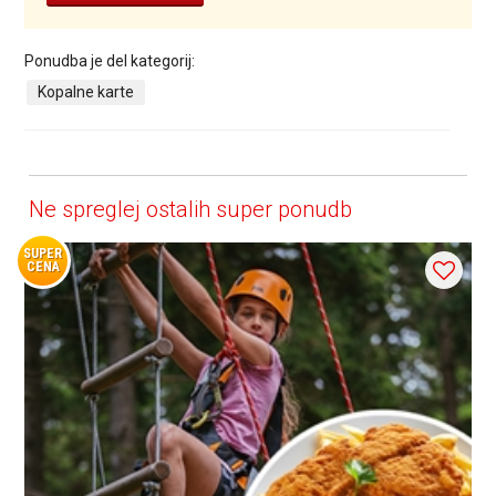
Ponudba je del kategorij:
Kopalne karte
Ne spreglej ostalih super ponudb
SUPER
CENA