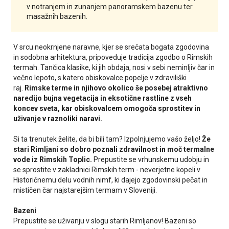
v notranjem in zunanjem panoramskem bazenu ter
masažnih bazenih.
V srcu neokrnjene naravne, kjer se srečata bogata zgodovina
in sodobna arhitektura, pripoveduje tradicija zgodbo o Rimskih
termah. Tančica klasike, ki jih obdaja, nosi v sebi neminljiv čar in
večno lepoto, s katero obiskovalce popelje v zdraviliški
raj.
Rimske terme in njihovo okolico še posebej atraktivno
naredijo bujna vegetacija in eksotične rastline z vseh
koncev sveta, kar obiskovalcem omogoča sprostitev in
uživanje v raznoliki naravi.
Si ta trenutek želite, da bi bili tam? Izpolnjujemo vašo željo!
Že
stari Rimljani so dobro poznali zdravilnost in moč termalne
vode iz Rimskih Toplic.
Prepustite se vrhunskemu udobju in
se sprostite v zakladnici Rimskih term - neverjetne kopeli v
Historičnemu delu vodnih nimf, ki dajejo zgodovinski pečat in
mističen čar najstarejšim termam v Sloveniji.
Bazeni
Prepustite se uživanju v slogu starih Rimljanov! Bazeni so