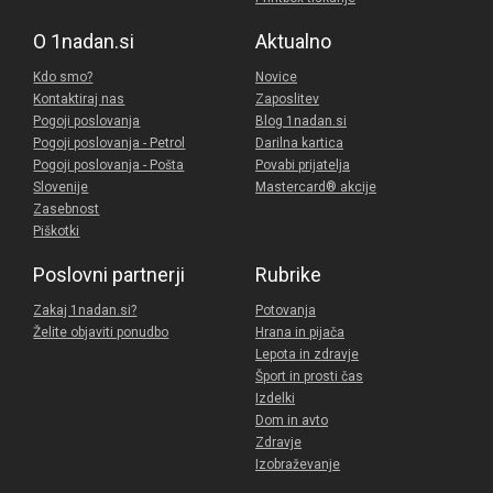
O 1nadan.si
Aktualno
Kdo smo?
Novice
Kontaktiraj nas
Zaposlitev
Pogoji poslovanja
Blog 1nadan.si
Pogoji poslovanja - Petrol
Darilna kartica
Pogoji poslovanja - Pošta
Povabi prijatelja
Slovenije
Mastercard® akcije
Zasebnost
Piškotki
Poslovni partnerji
Rubrike
Zakaj 1nadan.si?
Potovanja
Želite objaviti ponudbo
Hrana in pijača
Lepota in zdravje
Šport in prosti čas
Izdelki
Dom in avto
Zdravje
Izobraževanje