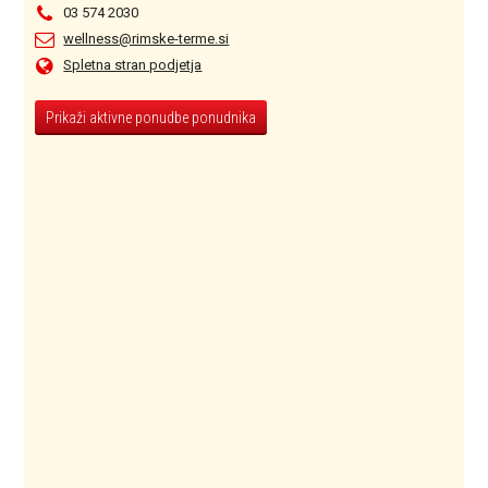
03 574 2030
wellness@rimske-terme.si
Spletna stran podjetja
Prikaži aktivne ponudbe ponudnika