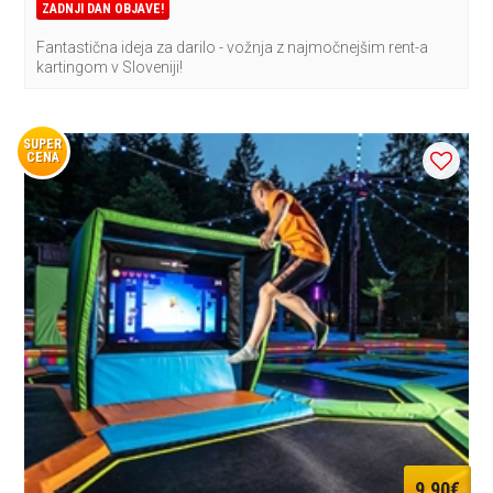
ZADNJI DAN OBJAVE!
Fantastična ideja za darilo - vožnja z najmočnejšim rent-a
kartingom v Sloveniji!
SUPER
CENA
9,90€