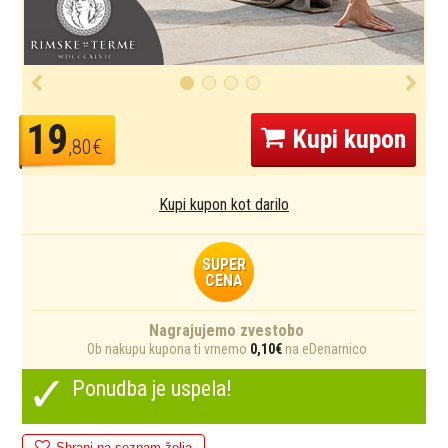
19
Kupi kupon
,80€
Kupi kupon kot darilo
SUPER
CENA
Nagrajujemo zvestobo
Ob nakupu kupona ti vrnemo
0,10€
na eDenarnico
✓
Ponudba je uspela!
Shrani na seznam želja