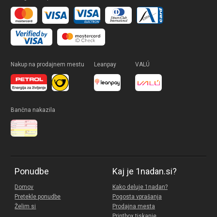
Nakup na prodajnem mestu
Leanpay
VALÚ
Bančna nakazila
Ponudbe
Kaj je 1nadan.si?
Domov
Kako deluje 1nadan?
Pretekle ponudbe
Pogosta vprašanja
Želim si
Prodajna mesta
Printbox tiskanje