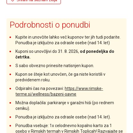
Podrobnosti o ponudbi
Kupite in unovčite lahko več kuponov ter jih tudi podarite.
Ponudba je izključno za odrasle osebe (nad 14. let)
Kuponi so unovčljivi do 31. 8. 2026,
od ponedeljka do
četrtka.
S sabo obvezno prinesite natisnjen kupon.
Kupon se šteje kot unovčen, če ga niste koristili v
predvidenem roku.
Odpiralni čas na povezavi:
https://www.rimske-
terme.si/wellness/bazeni-savne
Možna doplačila: parkiranje v garažni hiši (po rednem
ceniku).
Ponudba je izključno za odrasle osebe (nad 14. let).
Ponudba vsebuje: 1x celodnevno kopalno karto za 1
osebo v Rimskih termah v Rimskih Toplicah! Razvajajte se