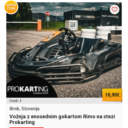
SUPER
CENA
10,90€
Oseb:
1
Brnik, Slovenija
Vožnja z enosednim gokartom Rimo na stezi
Prokarting