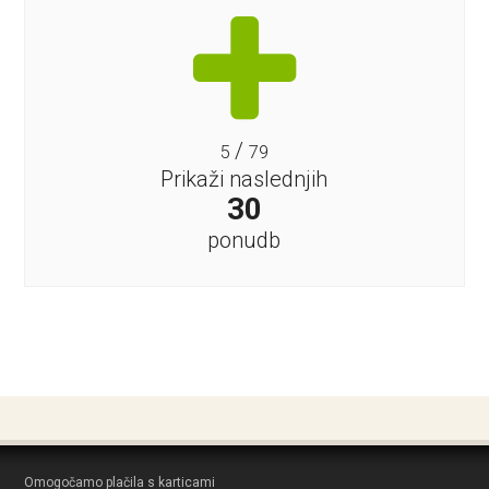
/
5
79
Prikaži naslednjih
30
ponudb
Omogočamo plačila s karticami