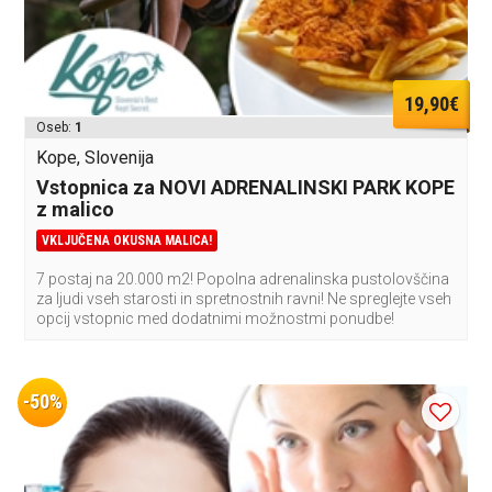
19,90€
Oseb:
1
Kope, Slovenija
Vstopnica za NOVI ADRENALINSKI PARK KOPE
z malico
VKLJUČENA OKUSNA MALICA!
7 postaj na 20.000 m2! Popolna adrenalinska pustolovščina
za ljudi vseh starosti in spretnostnih ravni! Ne spreglejte vseh
opcij vstopnic med dodatnimi možnostmi ponudbe!
-50%