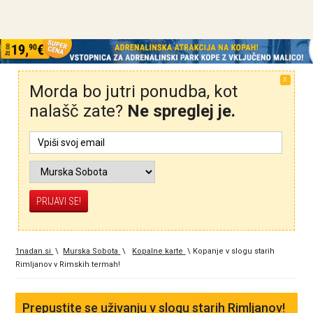
X
Morda bo jutri ponudba, kot
nalašč zate?
Ne spreglej je.
1nadan.si
\
Murska Sobota
\
Kopalne karte
\
Kopanje v slogu starih
Rimljanov v Rimskih termah!
Prepustite se uživanju v slogu starih Rimljanov!