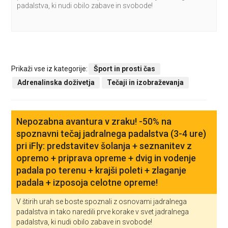
padalstva, ki nudi obilo zabave in svobode!
Prikaži vse iz kategorije:
Šport in prosti čas
Adrenalinska doživetja
Tečaji in izobraževanja
Nepozabna avantura v zraku! -50% na
spoznavni tečaj jadralnega padalstva (3-4 ure)
pri iFly: predstavitev šolanja + seznanitev z
opremo + priprava opreme + dvig in vodenje
padala po terenu + krajši poleti + zlaganje
padala + izposoja celotne opreme!
V štirih urah se boste spoznali z osnovami jadralnega
padalstva in tako naredili prve korake v svet jadralnega
padalstva, ki nudi obilo zabave in svobode!