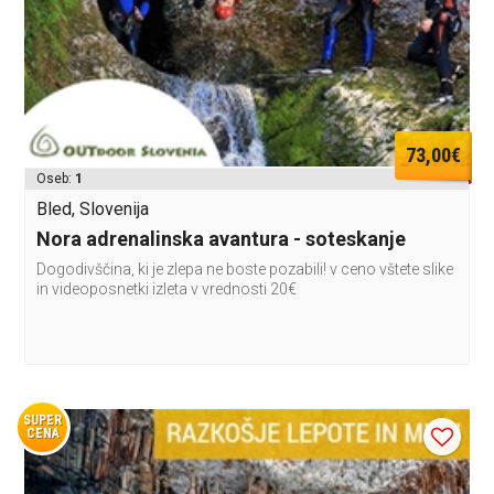
73,00€
Oseb:
1
Bled, Slovenija
Nora adrenalinska avantura - soteskanje
Dogodivščina, ki je zlepa ne boste pozabili! v ceno vštete slike
in videoposnetki izleta v vrednosti 20€
SUPER
CENA