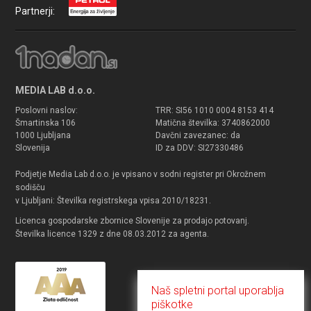
Partnerji:
MEDIA LAB d.o.o.
Poslovni naslov:
TRR: SI56 1010 0004 8153 414
Šmartinska 106
Matična številka: 3740862000
1000 Ljubljana
Davčni zavezanec: da
Slovenija
ID za DDV: SI27330486
Podjetje Media Lab d.o.o. je vpisano v sodni register pri Okrožnem
sodišču
v Ljubljani: Številka registrskega vpisa 2010/18231.
Licenca gospodarske zbornice Slovenije za prodajo potovanj.
Številka licence 1329 z dne 08.03.2012 za agenta.
Naš spletni portal uporablja
piškotke