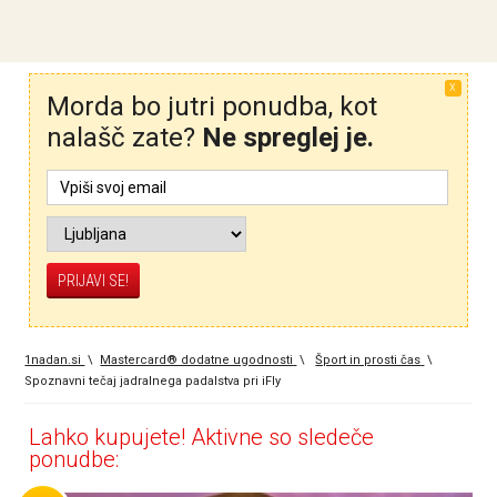
X
Morda bo jutri ponudba, kot
nalašč zate?
Ne spreglej je.
1nadan.si
\
Mastercard® dodatne ugodnosti
\
Šport in prosti čas
\
Spoznavni tečaj jadralnega padalstva pri iFly
Lahko kupujete! Aktivne so sledeče
ponudbe: