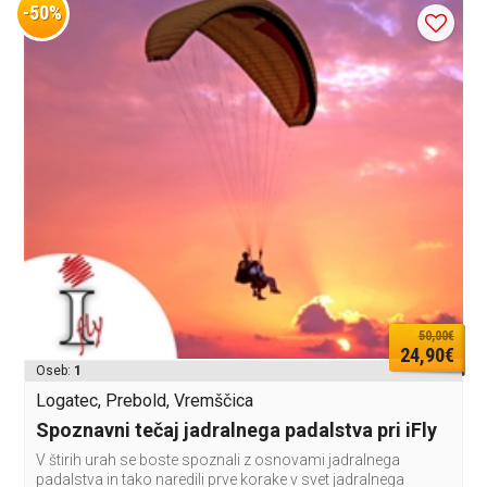
-50%
50,00€
24,90€
Oseb:
1
Logatec, Prebold, Vremščica
Spoznavni tečaj jadralnega padalstva pri iFly
V štirih urah se boste spoznali z osnovami jadralnega
padalstva in tako naredili prve korake v svet jadralnega