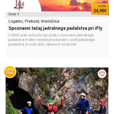
50,00€
24,90€
Oseb:
1
Logatec, Prebold, Vremščica
Spoznavni tečaj jadralnega padalstva pri iFly
V štirih urah se boste spoznali z osnovami jadralnega
padalstva in tako naredili prve korake v svet jadralnega
padalstva, ki nudi obilo zabave in svobode!
SUPER
CENA