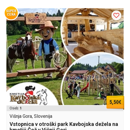
SUPER
CENA
5,50€
Oseb:
1
Višnja Gora, Slovenija
Vstopnica v otroški park Kavbojska dežela na
kmetiji Čož v Višnji Gori