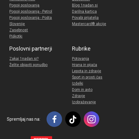
Pogoji poslovanja
Blog 1nadan.si
Pogoji poslovanja - Petrol
Darilna kartica
Pogoji poslovanja - Pošta
Povabi prijatelja
Slovenije
Mastercard® akcije
Zasebnost
Piškotki
Poslovni partnerji
Rubrike
Zakaj 1nadan.si?
Potovanja
Želite objaviti ponudbo
Hrana in pijača
Lepota in zdravje
Šport in prosti čas
Izdelki
Dom in avto
Zdravje
Izobraževanje
Spremljaj nas na: