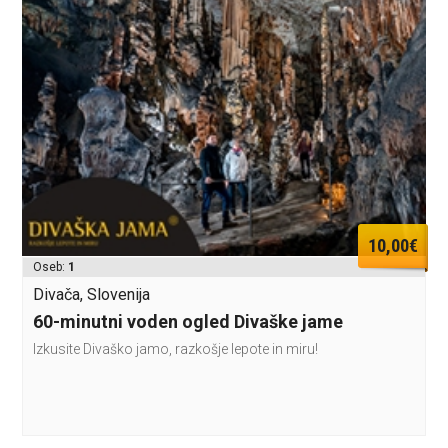
10,00€
Oseb:
1
Divača, Slovenija
60-minutni voden ogled Divaške jame
Izkusite Divaško jamo, razkošje lepote in miru!