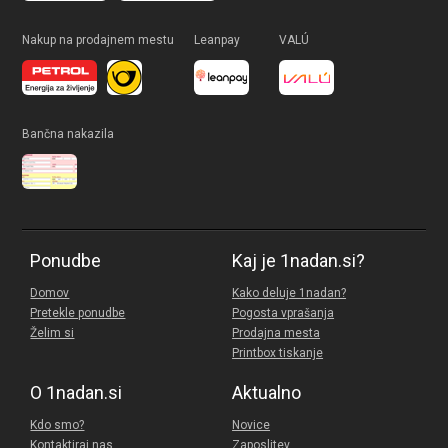
Nakup na prodajnem mestu
Leanpay
VALÚ
Bančna nakazila
Ponudbe
Kaj je 1nadan.si?
Domov
Kako deluje 1nadan?
Pretekle ponudbe
Pogosta vprašanja
Želim si
Prodajna mesta
Printbox tiskanje
O 1nadan.si
Aktualno
Kdo smo?
Novice
Kontaktiraj nas
Zaposlitev