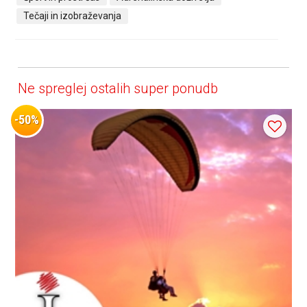
Tečaji in izobraževanja
Ne spreglej ostalih super ponudb
-50%