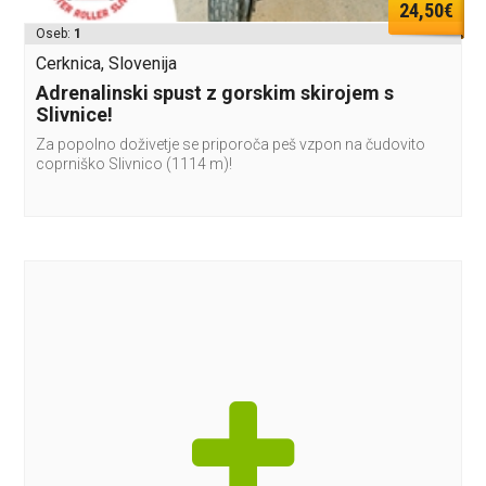
24,50€
Oseb:
1
Cerknica, Slovenija
Adrenalinski spust z gorskim skirojem s
Slivnice!
Za popolno doživetje se priporoča peš vzpon na čudovito
coprniško Slivnico (1114 m)!