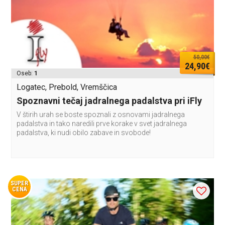
50,00€
24,90€
Oseb:
1
Logatec, Prebold, Vremščica
Spoznavni tečaj jadralnega padalstva pri iFly
V štirih urah se boste spoznali z osnovami jadralnega
padalstva in tako naredili prve korake v svet jadralnega
padalstva, ki nudi obilo zabave in svobode!
SUPER
CENA