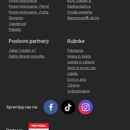
Pogoji poslovanja
Blog 1nadan.si
Pogoji poslovanja - Petrol
Darilna kartica
Pogoji poslovanja - Pošta
Povabi prijatelja
Slovenije
Mastercard® akcije
Zasebnost
Piškotki
Poslovni partnerji
Rubrike
Zakaj 1nadan.si?
Potovanja
Želite objaviti ponudbo
Hrana in pijača
Lepota in zdravje
Šport in prosti čas
Izdelki
Dom in avto
Zdravje
Izobraževanje
Spremljaj nas na: