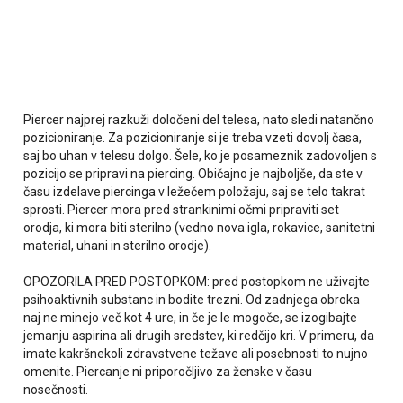
Piercer najprej razkuži določeni del telesa, nato sledi natančno
pozicioniranje. Za pozicioniranje si je treba vzeti dovolj časa,
saj bo uhan v telesu dolgo. Šele, ko je posameznik zadovoljen s
pozicijo se pripravi na piercing. Običajno je najboljše, da ste v
času izdelave piercinga v ležečem položaju, saj se telo takrat
sprosti. Piercer mora pred strankinimi očmi pripraviti set
orodja, ki mora biti sterilno (vedno nova igla, rokavice, sanitetni
material, uhani in sterilno orodje).
OPOZORILA PRED POSTOPKOM: pred postopkom ne uživajte
psihoaktivnih substanc in bodite trezni. Od zadnjega obroka
naj ne minejo več kot 4 ure, in če je le mogoče, se izogibajte
jemanju aspirina ali drugih sredstev, ki redčijo kri. V primeru, da
imate kakršnekoli zdravstvene težave ali posebnosti to nujno
omenite. Piercanje ni priporočljivo za ženske v času
nosečnosti.