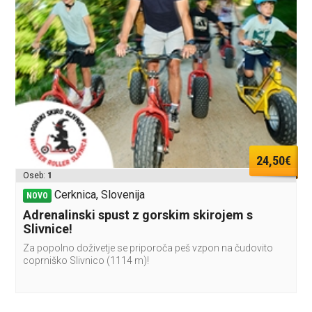
24,50€
Oseb:
1
Cerknica, Slovenija
NOVO
Adrenalinski spust z gorskim skirojem s
Slivnice!
Za popolno doživetje se priporoča peš vzpon na čudovito
coprniško Slivnico (1114 m)!