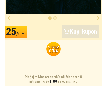
25
Kupi kupon
,90€
SUPER
CENA
Plačaj z Mastercard® ali Maestro®
in ti vrnemo še
1,30€
na eDenarnico