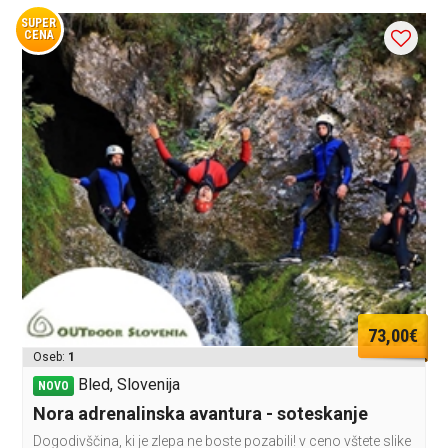
SUPER
CENA
73,00€
Oseb:
1
Bled, Slovenija
NOVO
Nora adrenalinska avantura - soteskanje
Dogodivščina, ki je zlepa ne boste pozabili! v ceno vštete slike