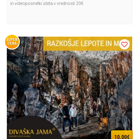
in videoposnetki izleta v vrednosti 20€
SUPER
CENA
10,00€