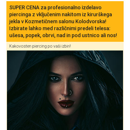
SUPER CENA za profesionalno izdelavo
piercinga z vključenim nakitom iz kirurškega
jekla v Kozmetičnem salonu Kolodvorska!
Izbirate lahko med različnimi predeli telesa:
ušesa, popek, obrvi, nad in pod ustnico ali nos!
Kakovosten piercing po vaši izbiri!