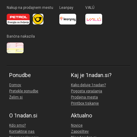
Nakup na prodajnem mestu
Leanpay
VALÚ
Bančna nakazila
Ponudbe
Kaj je 1nadan.si?
Domov
Kako deluje 1nadan?
Pretekle ponudbe
Pogosta vprašanja
Želim si
Prodajna mesta
Printbox tiskanje
O 1nadan.si
Aktualno
Kdo smo?
Novice
Kontaktiraj nas
Zaposlitev