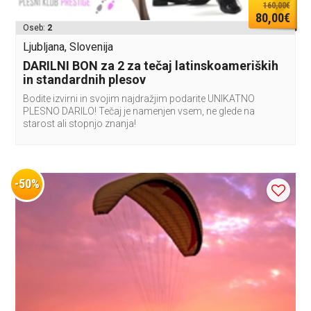
160,00€
80,00€
Oseb:
2
Ljubljana, Slovenija
DARILNI BON za 2 za tečaj latinskoameriških
in standardnih plesov
Bodite izvirni in svojim najdražjim podarite UNIKATNO
PLESNO DARILO! Tečaj je namenjen vsem, ne glede na
starost ali stopnjo znanja!
-50%