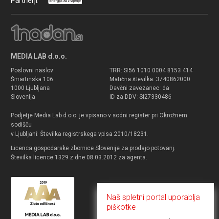
Partnerji:
MEDIA LAB d.o.o.
Poslovni naslov:
TRR: SI56 1010 0004 8153 414
Šmartinska 106
Matična številka: 3740862000
1000 Ljubljana
Davčni zavezanec: da
Slovenija
ID za DDV: SI27330486
Podjetje Media Lab d.o.o. je vpisano v sodni register pri Okrožnem
sodišču
v Ljubljani: Številka registrskega vpisa 2010/18231.
Licenca gospodarske zbornice Slovenije za prodajo potovanj.
Številka licence 1329 z dne 08.03.2012 za agenta.
Naš spletni portal uporablja
piškotke