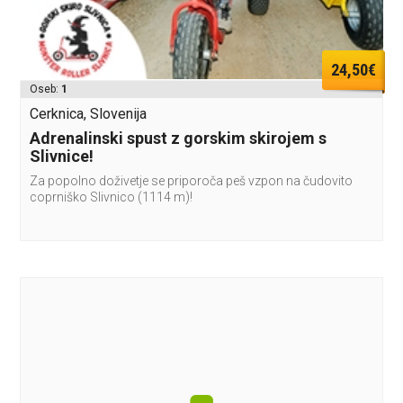
24,50€
Oseb:
1
Cerknica, Slovenija
Adrenalinski spust z gorskim skirojem s
Slivnice!
Za popolno doživetje se priporoča peš vzpon na čudovito
coprniško Slivnico (1114 m)!