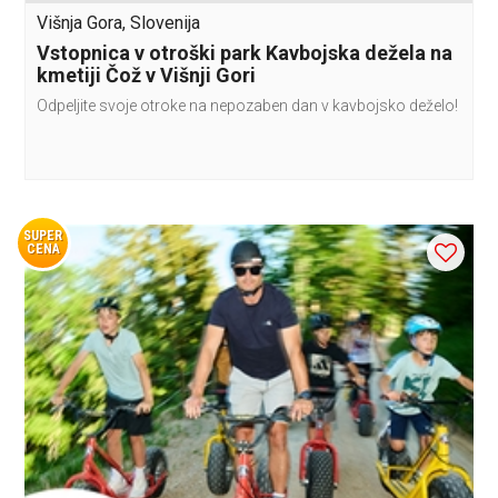
Višnja Gora, Slovenija
Vstopnica v otroški park Kavbojska dežela na
kmetiji Čož v Višnji Gori
Odpeljite svoje otroke na nepozaben dan v kavbojsko deželo!
SUPER
CENA