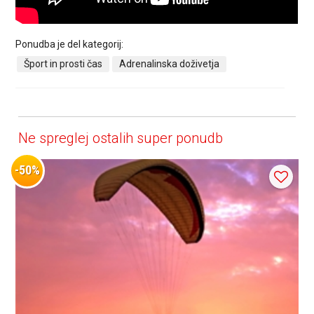
Ponudba je del kategorij:
Šport in prosti čas
Adrenalinska doživetja
Ne spreglej ostalih super ponudb
-50%