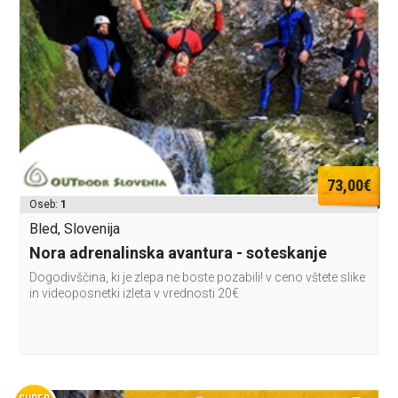
73,00€
Oseb:
1
Bled, Slovenija
Nora adrenalinska avantura - soteskanje
Dogodivščina, ki je zlepa ne boste pozabili! v ceno vštete slike
in videoposnetki izleta v vrednosti 20€