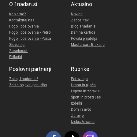
O 1nadan.si
Aktualno
Kdo smo?
Novice
Kontaktiraj nas
Zaposlitev
Pogoji poslovanja
Blog 1nadan.si
Pogoji poslovanja - Petrol
Darilna kartica
Pogoji poslovanja - Pošta
Povabi prijatelja
Slovenije
Mastercard® akcije
Zasebnost
Piškotki
Poslovni partnerji
Rubrike
Zakaj 1nadan.si?
Potovanja
Želite objaviti ponudbo
Hrana in pijača
Lepota in zdravje
Šport in prosti čas
Izdelki
Dom in avto
Zdravje
Izobraževanje