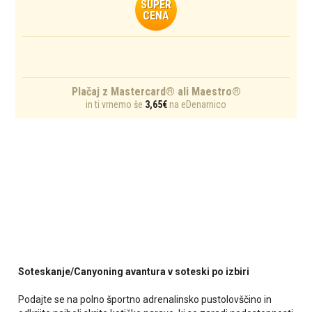
SUPER
CENA
Plačaj z Mastercard® ali Maestro®
in ti vrnemo še
3,65€
na eDenarnico
Soteskanje/Canyoning avantura v soteski po izbiri
Podajte se na polno športno adrenalinsko pustolovščino in