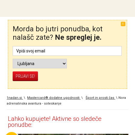
X
Morda bo jutri ponudba, kot
nalašč zate?
Ne spreglej je.
1nadan.si
\
Mastercard® dodatne ugodnosti
\
Šport in prosti čas
\
Nora
adrenalinska avantura - soteskanje
Lahko kupujete! Aktivne so sledeče
ponudbe: