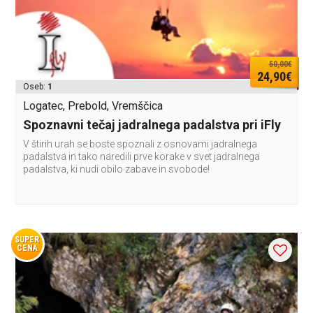
50,00€
24,90€
Oseb:
1
Logatec, Prebold, Vremščica
Spoznavni tečaj jadralnega padalstva pri iFly
V štirih urah se boste spoznali z osnovami jadralnega
padalstva in tako naredili prve korake v svet jadralnega
padalstva, ki nudi obilo zabave in svobode!
SUPER
CENA