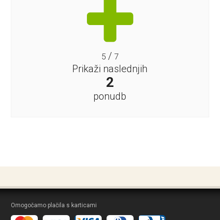
/
5
7
Prikaži naslednjih
2
ponudb
Omogočamo plačila s karticami