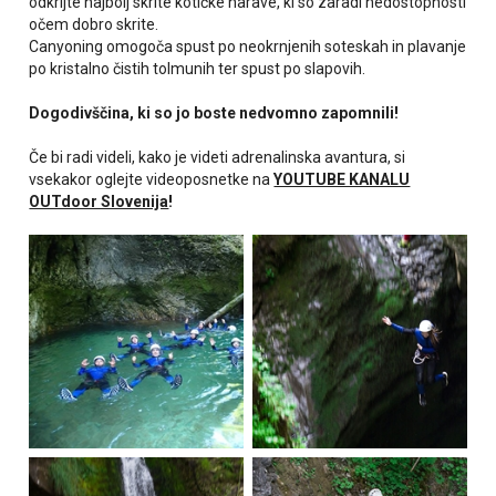
odkrijte najbolj skrite kotičke narave, ki so zaradi nedostopnosti
očem dobro skrite.
Canyoning omogoča spust po neokrnjenih soteskah in plavanje
po kristalno čistih tolmunih ter spust po slapovih.
Dogodivščina, ki so jo boste nedvomno zapomnili!
Če bi radi videli, kako je videti adrenalinska avantura, si
vsekakor oglejte videoposnetke na
YOUTUBE KANALU
OUTdoor Slovenija
!