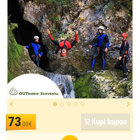
73
Kupi kupon
,00€