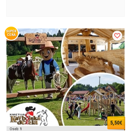
SUPER
CENA
5,50€
Oseb:
1