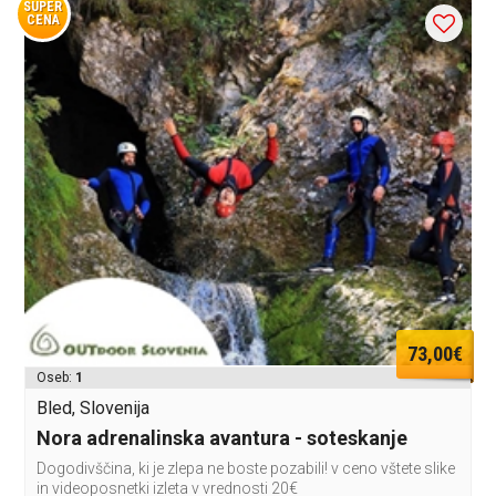
SUPER
CENA
73,00€
Oseb:
1
Bled, Slovenija
Nora adrenalinska avantura - soteskanje
Dogodivščina, ki je zlepa ne boste pozabili! v ceno vštete slike
in videoposnetki izleta v vrednosti 20€