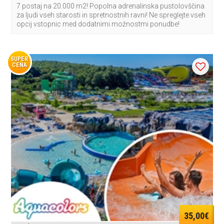
7 postaj na 20.000 m2! Popolna adrenalinska pustolovščina
za ljudi vseh starosti in spretnostnih ravni! Ne spreglejte vseh
opcij vstopnic med dodatnimi možnostmi ponudbe!
SUPER
CENA
35,00€