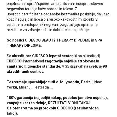
prijetnem in sproščujočem ambientu vam nudijo strokovno
negovalno terapijo kože obraza in telesa. Z
uporabo
certificirane organske kozmetike
poskrbijo, da vašo
kožo negujejo in lepšajo z visoko kakovostnimi izdelki. S
celostnim pristopom k negi vam zagotavljajo optimalne
rezultate za zdravje kože in dobro telesno počutje.
So nosilci CIDESCO BEAUTY THERAPY DIPLOME in SPA
THERAPY DIPLOME.
So
akreditiran CIDESCO lepotni center,
ki po akteditaciji
CIDESCO-International
zagotavlja najvišje strokovne in
sanitarno higienske standarde.
V 35 državah na svetu je
90
akreditiranih centrov.
Te tretmaje uporabljajo tudi v Hollywoodu, Parizu, New
Yorku, Milanu ... estrada ...
100% garancija (najboljši nakup, popolno jamstvo uspeha),
zaupajte ker res deluje, REZULTATI VIDNI TAKOJ!
Celoten tretma po protokolu CIDESCO (rezultat viden
takoj).