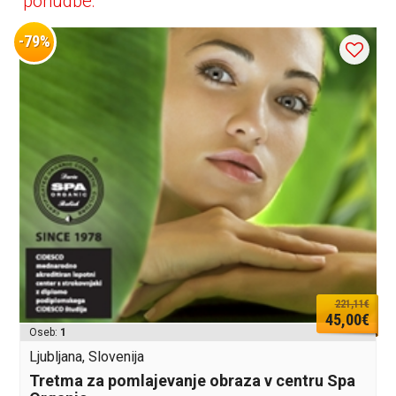
ponudbe:
-79%
221,11€
45,00€
Oseb:
1
Ljubljana, Slovenija
Tretma za pomlajevanje obraza v centru Spa