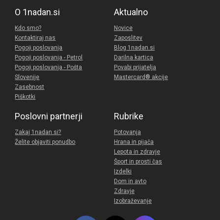
O 1nadan.si
Aktualno
Kdo smo?
Novice
Kontaktiraj nas
Zaposlitev
Pogoji poslovanja
Blog 1nadan.si
Pogoji poslovanja - Petrol
Darilna kartica
Pogoji poslovanja - Pošta
Povabi prijatelja
Slovenije
Mastercard® akcije
Zasebnost
Piškotki
Poslovni partnerji
Rubrike
Zakaj 1nadan.si?
Potovanja
Želite objaviti ponudbo
Hrana in pijača
Lepota in zdravje
Šport in prosti čas
Izdelki
Dom in avto
Zdravje
Izobraževanje