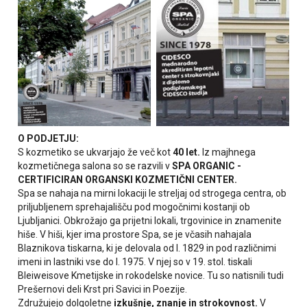
O PODJETJU:
S kozmetiko se ukvarjajo že več kot
40 let.
Iz majhnega
kozmetičnega salona so se razvili v
SPA ORGANIC -
CERTIFICIRAN ORGANSKI KOZMETIČNI CENTER.
Spa se nahaja na mirni lokaciji le streljaj od strogega centra, ob
priljubljenem sprehajališču pod mogočnimi kostanji ob
Ljubljanici. Obkrožajo ga prijetni lokali, trgovinice in znamenite
hiše. V hiši, kjer ima prostore Spa, se je včasih nahajala
Blaznikova tiskarna, ki je delovala od l. 1829 in pod različnimi
imeni in lastniki vse do l. 1975. V njej so v 19. stol. tiskali
Bleiweisove Kmetijske in rokodelske novice. Tu so natisnili tudi
Prešernovi deli Krst pri Savici in Poezije.
Združujejo dolgoletne
izkušnje, znanje in strokovnost.
V