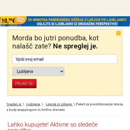
X
Morda bo jutri ponudba, kot
nalašč zate?
Ne spreglej je.
1nadan.si
\
Ljubljana
\
Lepota in zdravje
\
Paket za preoblikovanje telesa
z body wrappingom in limfno drenažo
Lahko kupujete! Aktivne so sledeče