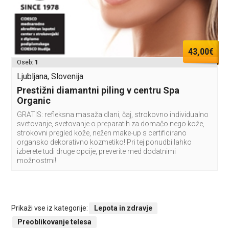
43,00€
Oseb:
1
Ljubljana, Slovenija
Prestižni diamantni piling v centru Spa
Organic
GRATIS: refleksna masaža dlani, čaj, strokovno individualno
svetovanje, svetovanje o preparatih za domačo nego kože,
strokovni pregled kože, nežen make-up s certificirano
organsko dekorativno kozmetiko! Pri tej ponudbi lahko
izberete tudi druge opcije, preverite med dodatnimi
možnostmi!
Prikaži vse iz kategorije:
Lepota in zdravje
Preoblikovanje telesa