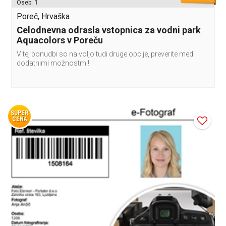
Oseb:
1
Poreč, Hrvaška
Celodnevna odrasla vstopnica za vodni park
Aquacolors v Poreču
V tej ponudbi so na voljo tudi druge opcije, preverite med
dodatnimi možnostmi!
SUPER
CENA