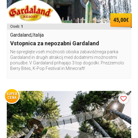
45,00€
Oseb:
1
Gardaland,Italija
Vstopnica za nepozabni Gardaland
Ne spreglejte vseh možnosti obiska zabaviščnega parka
Gardaland in drugih atrakcij med dodatnimi možnostmi
ponudbe. V Gardaland prihajajo 3 top dogodki: Prezzemolo
Berry Bites, K-Pop Festival in Minecraft!
SUPER
CENA