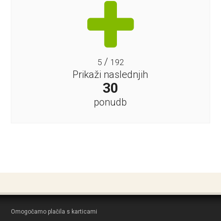
/
5
192
Prikaži naslednjih
30
ponudb
Omogočamo plačila s karticami