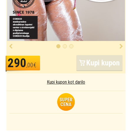
290
Kupi kupon
,00€
Kupi kupon kot darilo
SUPER
CENA