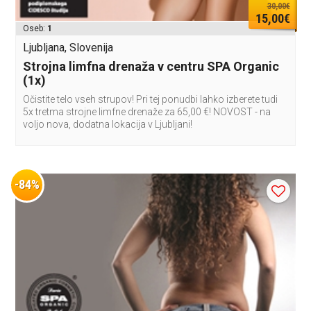
30,00€
15,00€
Oseb:
1
Ljubljana, Slovenija
Strojna limfna drenaža v centru SPA Organic
(1x)
Očistite telo vseh strupov! Pri tej ponudbi lahko izberete tudi
5x tretma strojne limfne drenaže za 65,00 €! NOVOST - na
voljo nova, dodatna lokacija v Ljubljani!
-84%