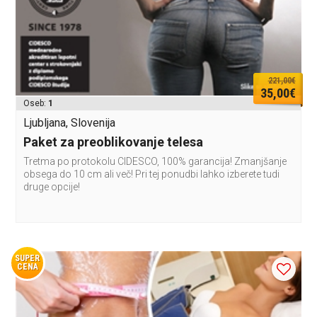
221,00€
35,00€
Oseb:
1
Ljubljana, Slovenija
Paket za preoblikovanje telesa
Tretma po protokolu CIDESCO, 100% garancija! Zmanjšanje
obsega do 10 cm ali več! Pri tej ponudbi lahko izberete tudi
druge opcije!
SUPER
CENA