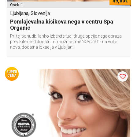
49,80€
Oseb:
1
Ljubljana, Slovenija
Pomlajevalna kisikova nega v centru Spa
Organic
Pri tej ponudbi lahko izberete tudi druge opcije nege obraza,
preverite med dodatnimi možnostmi! NOVOST - na voljo
nova, dodatna lokacija v Ljubljani!
SUPER
CENA