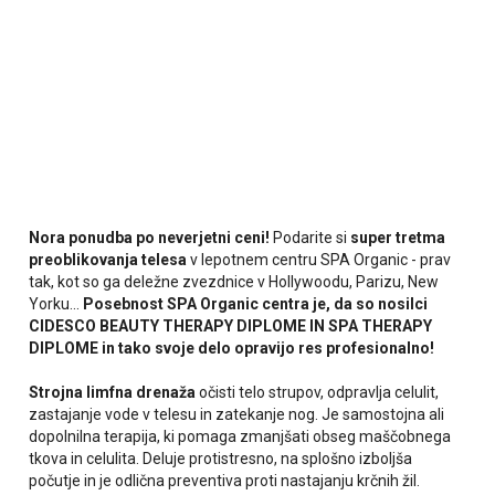
Nora ponudba po neverjetni ceni!
Podarite si
super tretma
preoblikovanja telesa
v lepotnem centru SPA Organic - prav
tak, kot so ga deležne zvezdnice v Hollywoodu, Parizu, New
Yorku...
Posebnost SPA Organic centra je, da so nosilci
CIDESCO BEAUTY THERAPY DIPLOME IN SPA THERAPY
DIPLOME in tako svoje delo opravijo res profesionalno!
Strojna limfna drenaža
očisti telo strupov, odpravlja celulit,
zastajanje vode v telesu in zatekanje nog. Je samostojna ali
dopolnilna terapija, ki pomaga zmanjšati obseg maščobnega
tkova in celulita. Deluje protistresno, na splošno izboljša
počutje in je odlična preventiva proti nastajanju krčnih žil.