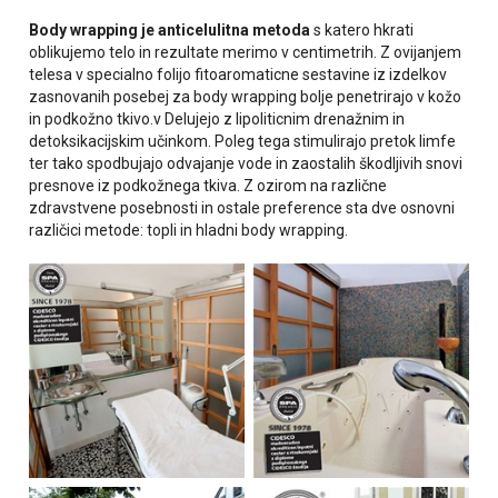
Body wrapping je anticelulitna metoda
s katero hkrati
oblikujemo telo in rezultate merimo v centimetrih. Z ovijanjem
telesa v specialno folijo fitoaromaticne sestavine iz izdelkov
zasnovanih posebej za body wrapping bolje penetrirajo v kožo
in podkožno tkivo.v Delujejo z lipoliticnim drenažnim in
detoksikacijskim učinkom. Poleg tega stimulirajo pretok limfe
ter tako spodbujajo odvajanje vode in zaostalih škodljivih snovi
presnove iz podkožnega tkiva. Z ozirom na različne
zdravstvene posebnosti in ostale preference sta dve osnovni
različici metode: topli in hladni body wrapping.