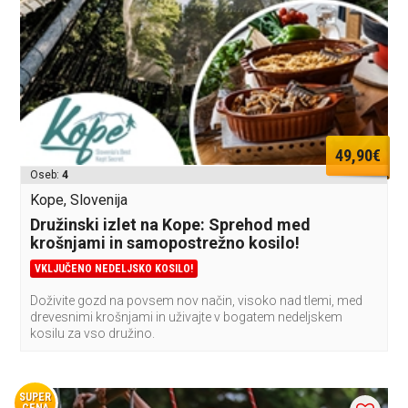
49,90€
Oseb:
4
Kope, Slovenija
Družinski izlet na Kope: Sprehod med
krošnjami in samopostrežno kosilo!
VKLJUČENO NEDELJSKO KOSILO!
Doživite gozd na povsem nov način, visoko nad tlemi, med
drevesnimi krošnjami in uživajte v bogatem nedeljskem
kosilu za vso družino.
SUPER
CENA