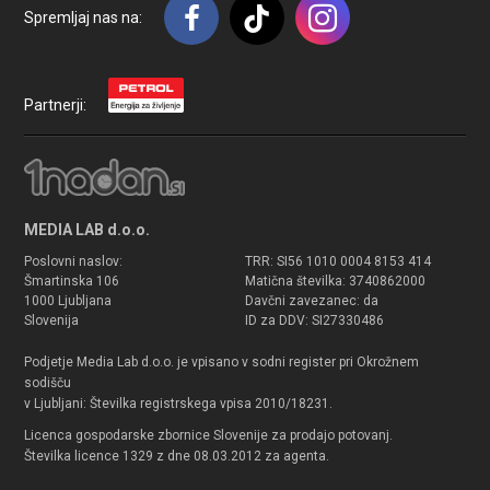
Spremljaj nas na:
Partnerji:
MEDIA LAB d.o.o.
Poslovni naslov:
TRR: SI56 1010 0004 8153 414
Šmartinska 106
Matična številka: 3740862000
1000 Ljubljana
Davčni zavezanec: da
Slovenija
ID za DDV: SI27330486
Podjetje Media Lab d.o.o. je vpisano v sodni register pri Okrožnem
sodišču
v Ljubljani: Številka registrskega vpisa 2010/18231.
Licenca gospodarske zbornice Slovenije za prodajo potovanj.
Številka licence 1329 z dne 08.03.2012 za agenta.