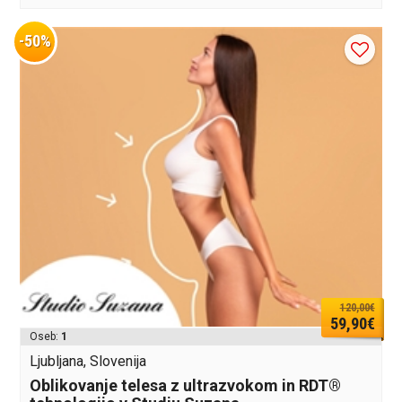
-50%
120,00€
59,90€
Oseb:
1
Ljubljana, Slovenija
Oblikovanje telesa z ultrazvokom in RDT®