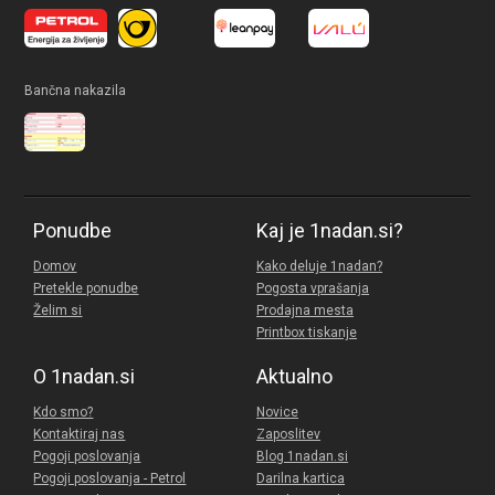
Bančna nakazila
Ponudbe
Kaj je 1nadan.si?
Domov
Kako deluje 1nadan?
Pretekle ponudbe
Pogosta vprašanja
Želim si
Prodajna mesta
Printbox tiskanje
O 1nadan.si
Aktualno
Kdo smo?
Novice
Kontaktiraj nas
Zaposlitev
Pogoji poslovanja
Blog 1nadan.si
Pogoji poslovanja - Petrol
Darilna kartica