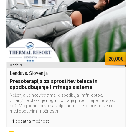
20,00€
Oseb:
1
Lendava, Slovenija
Presoterapija za sprostitev telesa in
spodbudbujanje limfnega sistema
Nežen, a učinkovit tretma, ki spodbuja limfni obtok,
zmanjšuje otekanje nog in pomaga pri bolj napeti ter sijoči
koži. V tej ponudbi so na voljo tudi druge opcije, preverite
med dodatnimi možnostmi!
+1
dodatna možnost