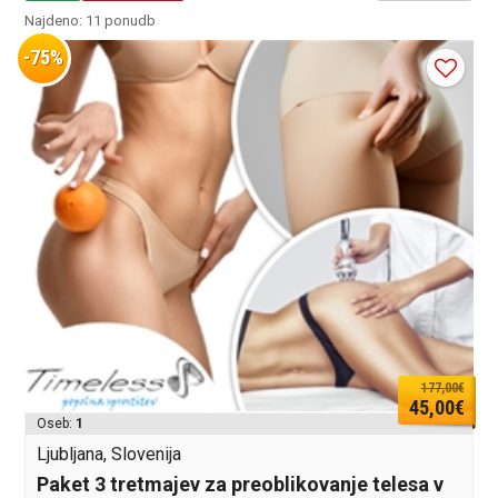
Najdeno: 11 ponudb
-75%
177,00€
45,00€
Oseb:
1
Ljubljana, Slovenija
Paket 3 tretmajev za preoblikovanje telesa v