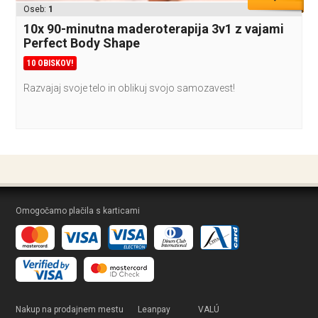
Oseb:
1
10x 90-minutna maderoterapija 3v1 z vajami
Perfect Body Shape
10 OBISKOV!
Razvajaj svoje telo in oblikuj svojo samozavest!
Omogočamo plačila s karticami
Nakup na prodajnem mestu
Leanpay
VALÚ