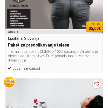
221,00€
35,00€
Oseb:
1
Ljubljana, Slovenija
Paket za preoblikovanje telesa
Tretma po protokolu CIDESCO, 100% garancija! Zmanjšanje
obsega do 10 cm ali več! Pri tej ponudbi lahko izberete tudi
druge opcije!
+1
dodatna možnost
SUPER
CENA