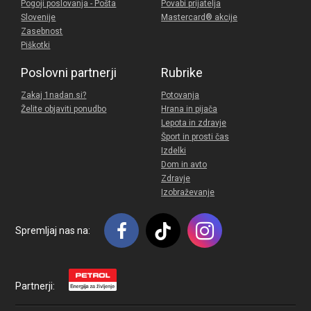
Pogoji poslovanja - Pošta
Povabi prijatelja
Slovenije
Mastercard® akcije
Zasebnost
Piškotki
Poslovni partnerji
Rubrike
Zakaj 1nadan.si?
Potovanja
Želite objaviti ponudbo
Hrana in pijača
Lepota in zdravje
Šport in prosti čas
Izdelki
Dom in avto
Zdravje
Izobraževanje
Spremljaj nas na:
Partnerji: