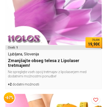
70,00€
19,90€
Oseb:
1
Ljubljana, Slovenija
Zmanjšajte obseg telesa z Lipolaser
tretmajem!
Ne spreglejte vseh opcij tretmajev z lipolaserjem med
dodatnimi možnostmi ponudbe!
+2
dodatni možnosti
-67%