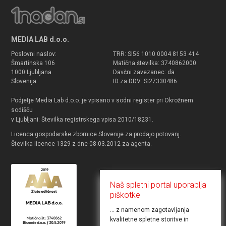
MEDIA LAB d.o.o.
Poslovni naslov:
TRR: SI56 1010 0004 8153 414
Šmartinska 106
Matična številka: 3740862000
1000 Ljubljana
Davčni zavezanec: da
Slovenija
ID za DDV: SI27330486
Podjetje Media Lab d.o.o. je vpisano v sodni register pri Okrožnem
sodišču
v Ljubljani: Številka registrskega vpisa 2010/18231.
Licenca gospodarske zbornice Slovenije za prodajo potovanj.
Številka licence 1329 z dne 08.03.2012 za agenta.
Naš spletni portal uporablja
piškotke
... z namenom zagotavljanja
kvalitetne spletne storitve in