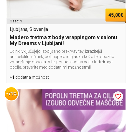
45,00€
Oseb:
1
Ljubljana, Slovenija
Madero tretma z body wrappingom v salonu
My Dreams v Ljubljani!
Učinki vključujejo izboljšano prekrvavitev, izrazitejši
anticelulitni učinek, bolj napeto in gladko kožo ter opazno
zmanjšanje obsega. V tej ponudbi so na voljo tudi druge
opcije, preverite med dodatnimi možnostmi!
+1
dodatna možnost
-71%