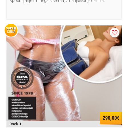
Spodbujanje limfnega sistema, zmanjševanje celulita!
SUPER
CENA
290,00€
Oseb:
1