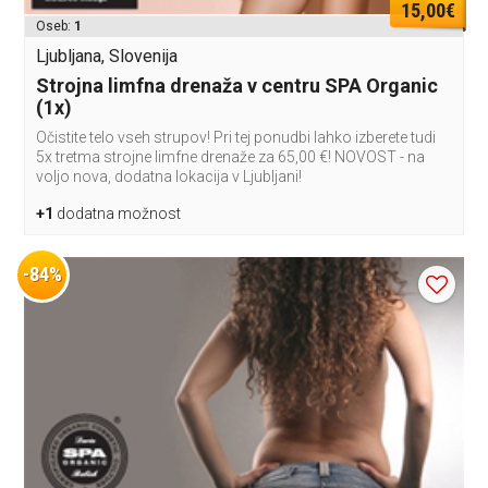
15,00€
Oseb:
1
Ljubljana, Slovenija
Strojna limfna drenaža v centru SPA Organic
(1x)
Očistite telo vseh strupov! Pri tej ponudbi lahko izberete tudi
5x tretma strojne limfne drenaže za 65,00 €! NOVOST - na
voljo nova, dodatna lokacija v Ljubljani!
+1
dodatna možnost
-84%