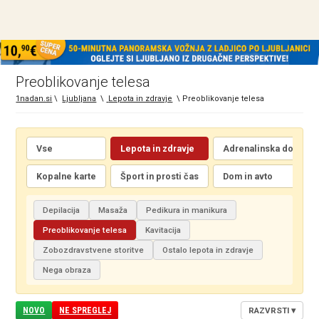
Preoblikovanje telesa
1nadan.si
\
Ljubljana
\
Lepota in zdravje
\
Preoblikovanje telesa
Vse
Lepota in zdravje
Adrenalinska doživetj
Kopalne karte
Šport in prosti čas
Dom in avto
Depilacija
Masaža
Pedikura in manikura
Preoblikovanje telesa
Kavitacija
Zobozdravstvene storitve
Ostalo lepota in zdravje
Nega obraza
NOVO
NE SPREGLEJ
RAZVRSTI
▾