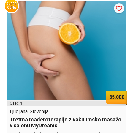
SUPER
CENA
35,00€
Oseb:
1
Ljubljana, Slovenija
Tretma maderoterapije z vakuumsko masažo
v salonu MyDreams!