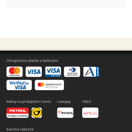
Omogočamo plačila s karticami
Nakup na prodajnem mestu
Leanpay
VALÚ
Bančna nakazila