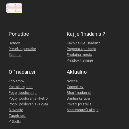
Ponudbe
Kaj je 1nadan.si?
Domov
Kako deluje 1nadan?
Pretekle ponudbe
Pogosta vprašanja
Želim si
Prodajna mesta
Printbox tiskanje
O 1nadan.si
Aktualno
Kdo smo?
Novice
Kontaktiraj nas
Zaposlitev
Pogoji poslovanja
Blog 1nadan.si
Pogoji poslovanja - Petrol
Darilna kartica
Pogoji poslovanja - Pošta
Povabi prijatelja
Slovenije
Mastercard® akcije
Zasebnost
Piškotki