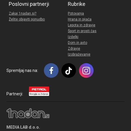
Poslovni partnerji
Rubrike
Zakaj 1nadan.si?
Potovanja
Želite objaviti ponudbo
Hrana in pijača
Lepota in zdravje
Šport in prosti čas
Izdelki
Dom in avto
Zdravje
Izobraževanje
Spremljaj nas na:
Partnerji:
MEDIA LAB d.o.o.