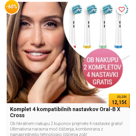
-60%
30,38€
12,15€
Komplet 4 kompatibilnih nastavkov Oral-B X
Cross
Ob hkratnem nakupu 2 kuponov prejmete 4 nastavke gratis!
Ultimativna naravna moč čiščenja, kombinirana z
najnaprednejšo tehnologijo čiščenja zob!