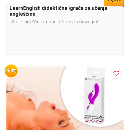
LearnEnglish didaktična igrača za učenje
angleščine
Učenje angleščine je najbolj učinkovito skozi igro!
-50%