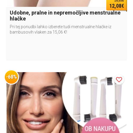
26,84€
12,08€
Udobne, pralne in nepremočljive menstrualne
hlačke
Pri tej ponudbi lahko izberete tudi menstrualne hlačke iz
bambusovih vlaken za 15,06 €!
-68%