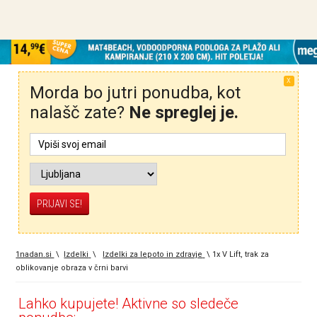
X
Morda bo jutri ponudba, kot
nalašč zate?
Ne spreglej je.
1nadan.si
\
Izdelki
\
Izdelki za lepoto in zdravje
\
1x V Lift, trak za
oblikovanje obraza v črni barvi
Lahko kupujete! Aktivne so sledeče