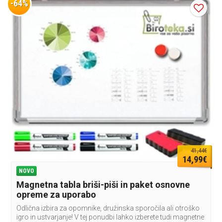
-64%
41,44€
14,99€
NOVO
Magnetna tabla briši-piši in paket osnovne
opreme za uporabo
Odlična izbira za opomnike, družinska sporočila ali otroško
igro in ustvarjanje! V tej ponudbi lahko izberete tudi magnetne