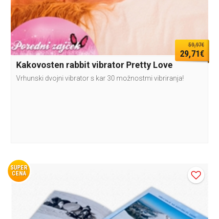
59,97€
29,71€
Kakovosten rabbit vibrator Pretty Love
Vrhunski dvojni vibrator s kar 30 možnostmi vibriranja!
SUPER
CENA