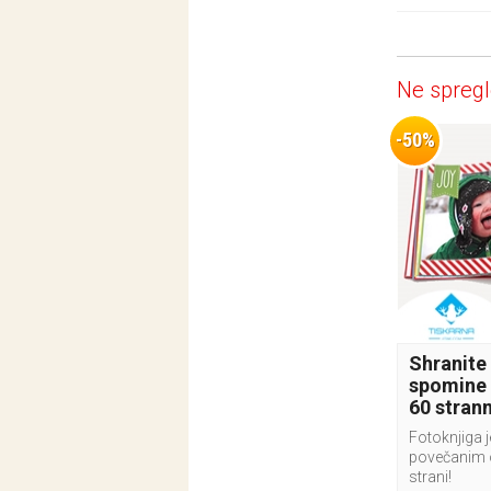
Ne spregl
-50%
Shranite
spomine 
60 stran
Fotoknjiga j
povečanim 
strani!