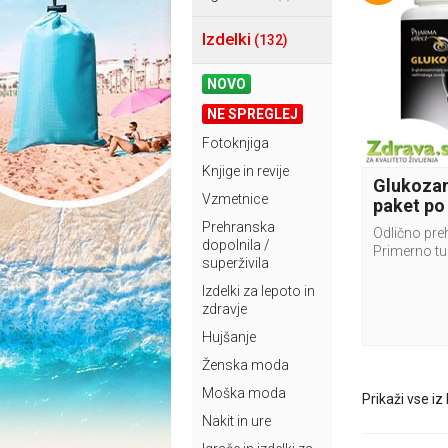
Izdelki
(132)
NOVO
NE SPREGLEJ
Fotoknjiga
Knjige in revije
Glukozam
Vzmetnice
paket po
Prehranska
Odlično pre
dopolnila /
Primerno tud
superživila
Izdelki za lepoto in
zdravje
Hujšanje
Ženska moda
Moška moda
Prikaži vse iz
Nakit in ure