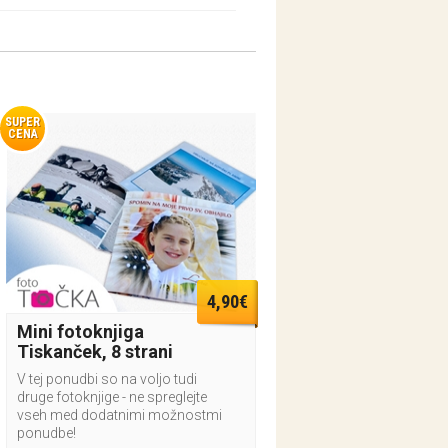
SUPER
CENA
4,90€
Mini fotoknjiga
Tiskanček, 8 strani
V tej ponudbi so na voljo tudi
druge fotoknjige - ne spreglejte
vseh med dodatnimi možnostmi
ponudbe!