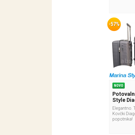
-57%
NOVO
Potovaln
Style Dia
Elegantno. 
Kovčki Dia
popotnika!