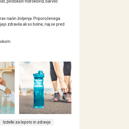
t, piridoksin hidroklorid, barvilo:
av način življenja. Priporočenega
jo zdravila ali so bolne, naj se pred
trokom.
Izdelki za lepoto in zdravje