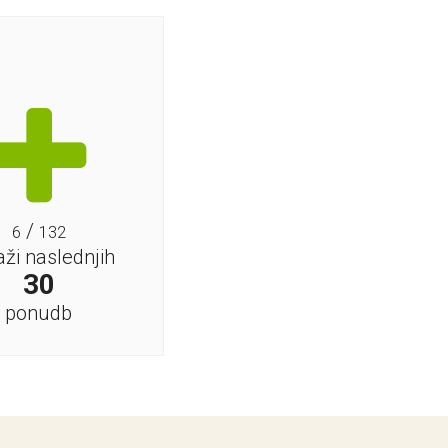
/
6
132
aži naslednjih
30
ponudb