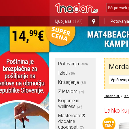
Ljubljana
(197)
Potovanja
Potovanja
(489)
Morda 
Izleti
(38)
Križarjenja
(32)
Z letalom
(78)
1nadan.si
\
Izd
Kopanje in
wellness
(39)
Lahko kup
Mastercard®
dodatne
SUPER
CENA
ugodnosti
(7)