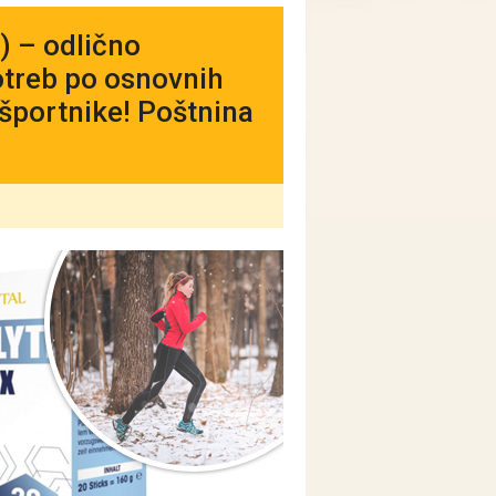
 – odlično
otreb po osnovnih
e športnike! Poštnina