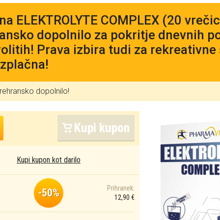
na ELEKTROLYTE COMPLEX (20 vrečic)
ansko dopolnilo za pokritje dnevnih p
rolitih! Prava izbira tudi za rekreativn
ezplačna!
rehransko dopolnilo!
Kupi kupon
Kupi kupon kot darilo
Prihranek:
-50%
12,90 €