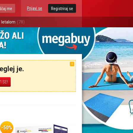
Prijavi se
ščaj me
Registriraj se
 letalom
(78)
X
glej je.
-50%