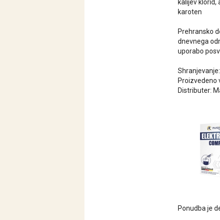
kalijev klorid
karoten
Prehransko do
dnevnega odme
uporabo posve
Shranjevanje:
Proizvedeno 
Distributer: M
Ponudba je de