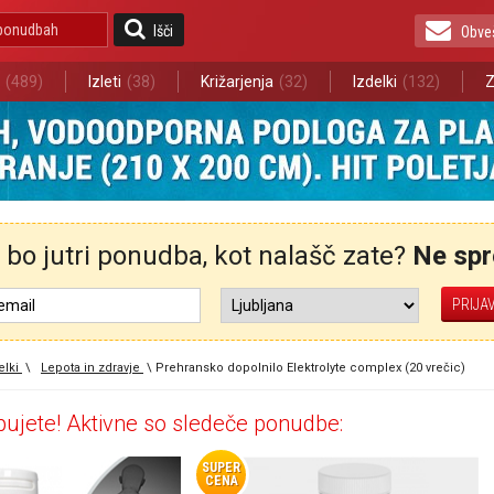
Išči
Obve
(489)
Izleti
(38)
Križarjenja
(32)
Izdelki
(132)
Z
bo jutri ponudba, kot nalašč zate?
Ne spre
elki
\
Lepota in zdravje
\
Prehransko dopolnilo Elektrolyte complex (20 vrečic)
ujete! Aktivne so sledeče ponudbe:
SUPER
CENA