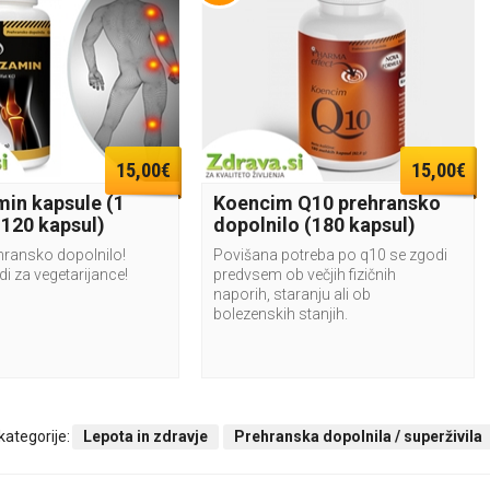
15,00€
15,00€
in kapsule (1
Koencim Q10 prehransko
 120 kapsul)
dopolnilo (180 kapsul)
hransko dopolnilo!
Povišana potreba po q10 se zgodi
i za vegetarijance!
predvsem ob večjih fizičnih
naporih, staranju ali ob
bolezenskih stanjih.
 kategorije:
Lepota in zdravje
Prehranska dopolnila / superživila