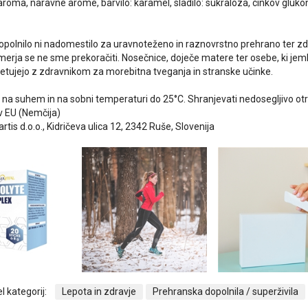
, aroma, naravne arome, barvilo: karamel, sladilo: sukraloza, cinkov glukona
polnilo ni nadomestilo za uravnoteženo in raznovrstno prehrano ter zdr
rja se ne sme prekoračiti. Nosečnice, doječe matere ter osebe, ki jemlje
tujejo z zdravnikom za morebitna tveganja in stranske učinke.
 na suhem in na sobni temperaturi do 25°C. Shranjevati nedosegljivo o
v EU (Nemčija)
artis d.o.o., Kidričeva ulica 12, 2342 Ruše, Slovenija
l kategorij:
Lepota in zdravje
Prehranska dopolnila / superživila