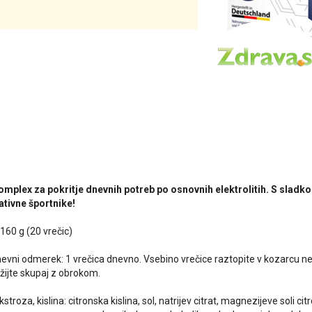
complex
za pokritje dnevnih potreb po osnovnih elektrolitih. S sladk
ativne športnike!
 160 g (20 vrečic)
evni odmerek: 1 vrečica dnevno. Vsebino vrečice raztopite v kozarcu n
ijte skupaj z obrokom.
stroza, kislina: citronska kislina, sol, natrijev citrat, magnezijeve soli cit