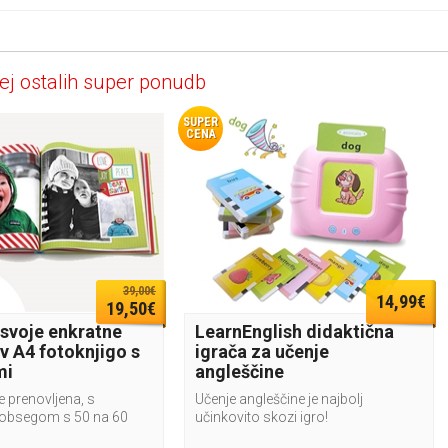
ej ostalih super ponudb
SUPER
CENA
39,00€
14,99€
19,50€
 svoje enkratne
LearnEnglish didaktična
v A4 fotoknjigo s
igrača za učenje
mi
angleščine
e prenovljena, s
Učenje angleščine je najbolj
obsegom s 50 na 60
učinkovito skozi igro!