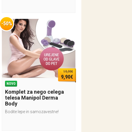
-50%
19,99€
9,90€
NOVO
Komplet za nego celega
telesa Manipol Derma
Body
Bodite lepe in samozavestne!