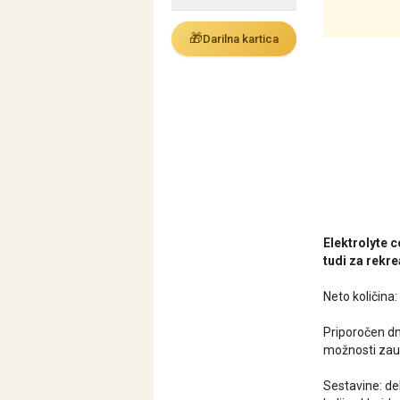
🎁
Darilna kartica
Elektrolyte 
tudi za rekre
Neto količina:
Priporočen dn
možnosti zauž
Sestavine: dek