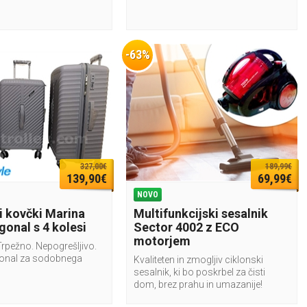
-63%
327,00€
189,99€
139,90€
69,99€
NOVO
i kovčki Marina
Multifunkcijski sesalnik
gonal s 4 kolesi
Sector 4002 z ECO
motorjem
Trpežno. Nepogrešljivo.
gonal za sodobnega
Kvaliteten in zmogljiv ciklonski
sesalnik, ki bo poskrbel za čisti
dom, brez prahu in umazanije!