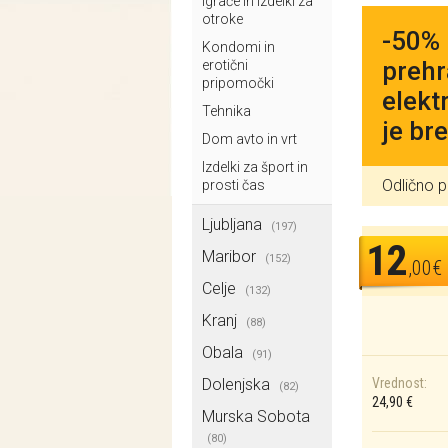
Igrače in izdelki za
otroke
-50% 
Kondomi in
prehr
erotični
pripomočki
elekt
Tehnika
je br
Dom avto in vrt
Izdelki za šport in
Odlično p
prosti čas
Ljubljana
(197)
12
Maribor
(152)
,00€
Celje
(132)
Kranj
(88)
Obala
(91)
Dolenjska
Vrednost:
(82)
24,90 €
Murska Sobota
(80)