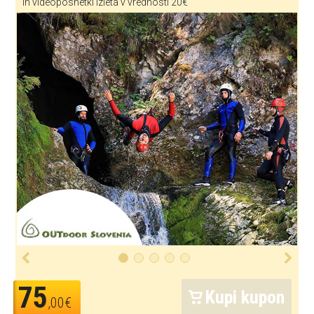
in videoposnetki izleta v vrednosti 20€
75
Kupi kupon
,00€