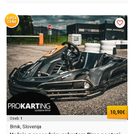
SUPER
CENA
10,90€
Oseb:
1
Brnik, Slovenija