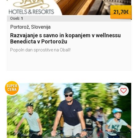
21,70€
Oseb:
1
Portorož, Slovenija
Razvajanje s savno in kopanjem v wellnessu
Benedicta v Portorožu
Popoln dan sprostitve na ObalI!
SUPER
CENA