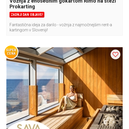
Vožnja z enosednim gokartom Rimo na stezi
Prokarting
ZADNJI DAN OBJAVE!
Fantastična ideja za darilo - vožnja z najmočnejšim rent-a
kartingom v Sloveniji!
SUPER
CENA