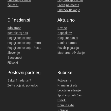
Pretekle ponudbe
Pogosta vprašanja
Želim si
Prodajna mesta
Printbox tiskanje
O 1nadan.si
Aktualno
Kdo smo?
Novice
Kontaktiraj nas
Zaposlitev
Pogoji poslovanja
Blog 1nadan.si
Pogoji poslovanja - Petrol
Darilna kartica
Pogoji poslovanja - Pošta
Povabi prijatelja
Slovenije
Mastercard® akcije
Zasebnost
Piškotki
Poslovni partnerji
Rubrike
Zakaj 1nadan.si?
Potovanja
Želite objaviti ponudbo
Hrana in pijača
Lepota in zdravje
Šport in prosti čas
Izdelki
Dom in avto
Zdravje