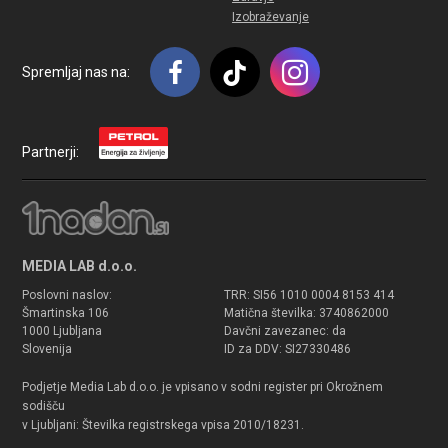
Izobraževanje
Spremljaj nas na:
Partnerji:
MEDIA LAB d.o.o.
Poslovni naslov:
TRR: SI56 1010 0004 8153 414
Šmartinska 106
Matična številka: 3740862000
1000 Ljubljana
Davčni zavezanec: da
Slovenija
ID za DDV: SI27330486
Podjetje Media Lab d.o.o. je vpisano v sodni register pri Okrožnem
sodišču
v Ljubljani: Številka registrskega vpisa 2010/18231.