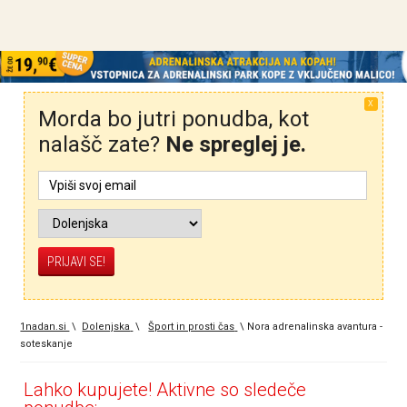
X
Morda bo jutri ponudba, kot
nalašč zate?
Ne spreglej je.
1nadan.si
\
Dolenjska
\
Šport in prosti čas
\
Nora adrenalinska avantura -
soteskanje
Lahko kupujete! Aktivne so sledeče