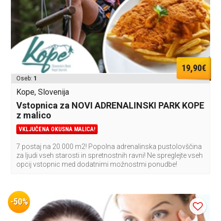
19,90€
Oseb:
1
Kope, Slovenija
Vstopnica za NOVI ADRENALINSKI PARK KOPE
z malico
VKLJUČENA OKUSNA MALICA!
7 postaj na 20.000 m2! Popolna adrenalinska pustolovščina
za ljudi vseh starosti in spretnostnih ravni! Ne spreglejte vseh
opcij vstopnic med dodatnimi možnostmi ponudbe!
-50%