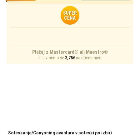
SUPER
CENA
Plačaj z Mastercard® ali Maestro®
in ti vrnemo še
3,75€
na eDenarnico
Soteskanje/Canyoning avantura v soteski po izbiri