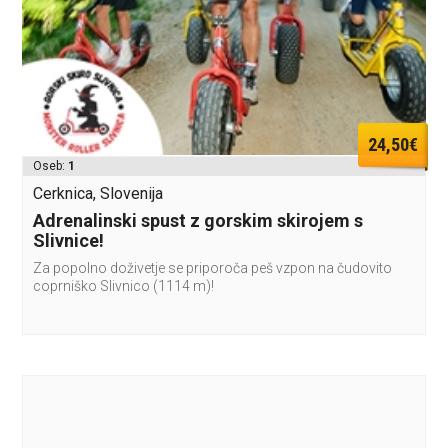
24,50€
Oseb:
1
Cerknica, Slovenija
Adrenalinski spust z gorskim skirojem s
Slivnice!
Za popolno doživetje se priporoča peš vzpon na čudovito
coprniško Slivnico (1114 m)!