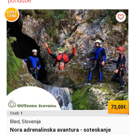
ponudbe:
SUPER
CENA
73,00€
Oseb:
1
Bled, Slovenija
Nora adrenalinska avantura - soteskanje