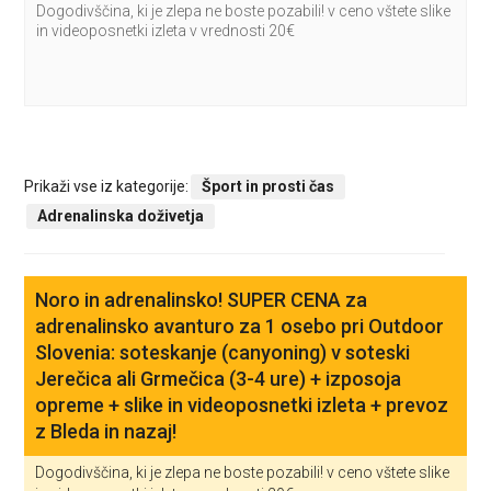
Dogodivščina, ki je zlepa ne boste pozabili! v ceno vštete slike
in videoposnetki izleta v vrednosti 20€
Prikaži vse iz kategorije:
Šport in prosti čas
Adrenalinska doživetja
Noro in adrenalinsko! SUPER CENA za
adrenalinsko avanturo za 1 osebo pri Outdoor
Slovenia: soteskanje (canyoning) v soteski
Jerečica ali Grmečica (3-4 ure) + izposoja
opreme + slike in videoposnetki izleta + prevoz
z Bleda in nazaj!
Dogodivščina, ki je zlepa ne boste pozabili! v ceno vštete slike