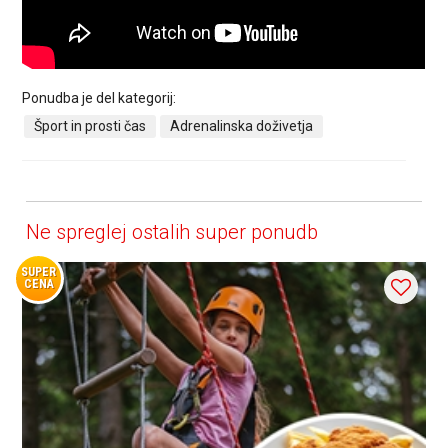
Ponudba je del kategorij:
Šport in prosti čas
Adrenalinska doživetja
Ne spreglej ostalih super ponudb
SUPER
CENA