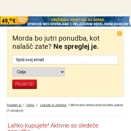
X
Morda bo jutri ponudba, kot
nalašč zate?
Ne spreglej je.
1nadan.si
\
Celje
\
Lepota in zdravje
\
Mineralni-detox-anticelulitni paket
(7 obiskov)
Lahko kupujete! Aktivne so sledeče