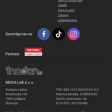
Šport in prosti čas
Izdelki
Dom in avto
Zdravje
Izobraževanje
Spremljaj nas na:
Partnerji:
MEDIA LAB d.o.o.
Poslovni naslov:
TRR: SI56 1010 0004 8153 414
Šmartinska 106
Matična številka: 3740862000
1000 Ljubljana
Davčni zavezanec: da
Slovenija
ID za DDV: SI27330486