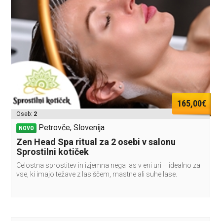
165,00€
Oseb:
2
Petrovče, Slovenija
NOVO
Zen Head Spa ritual za 2 osebi v salonu
Sprostilni kotiček
Celostna sprostitev in izjemna nega las v eni uri – idealno za
vse, ki imajo težave z lasiščem, mastne ali suhe lase.