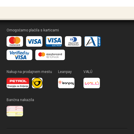
Omogočamo plačila s karticami
Nakup na prodajnem mestu
Leanpay
VALÚ
Bančna nakazila