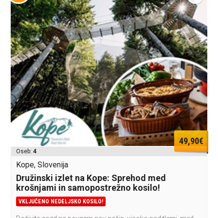
49,90€
Oseb:
4
Kope, Slovenija
Družinski izlet na Kope: Sprehod med
krošnjami in samopostrežno kosilo!
VKLJUČENO NEDELJSKO KOSILO!