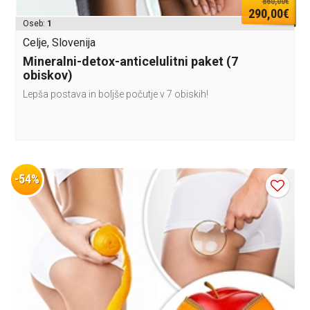
860,00€
290,00€
Oseb:
1
Celje, Slovenija
Mineralni-detox-anticelulitni paket (7
obiskov)
Lepša postava in boljše počutje v 7 obiskih!
-54%