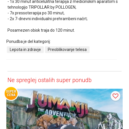
- 1x 30 minut anticelulitna terapija z medicinskim aparatom s
tehnologijo TRIPOLLAR by POLLOGEN,
- 7x pressoterapija po 30 minut,
- 2x 7-dnevni individualni prehrambeni načrt;
Posamezen obisk traja do 120 minut.
Ponudba je del kategorij:
Lepota in zdravje
Preoblikovanje telesa
Ne spreglej ostalih super ponudb
SUPER
CENA