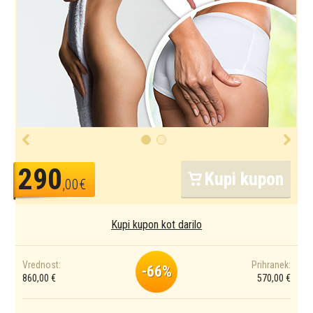
290
Kupi kupon
,00€
Kupi kupon kot darilo
Vrednost:
Prihranek:
-66%
860,00 €
570,00 €