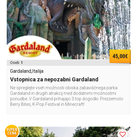
45,00€
Oseb:
1
Gardaland,Italija
Vstopnica za nepozabni Gardaland
Ne spreglejte vseh možnosti obiska zabaviščnega parka
Gardaland in drugih atrakcij med dodatnimi možnostmi
ponudbe. V Gardaland prihajajo 3 top dogodki: Prezzemolo
Berry Bites, K-Pop Festival in Minecraft!
SUPER
CENA