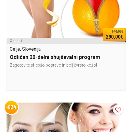
640,00€
290,00€
Oseb:
1
Celje, Slovenija
Odličen 20-delni shujševalni program
Zagotovite si lepšo postavo in bolj čvrsto kožo!
-82%