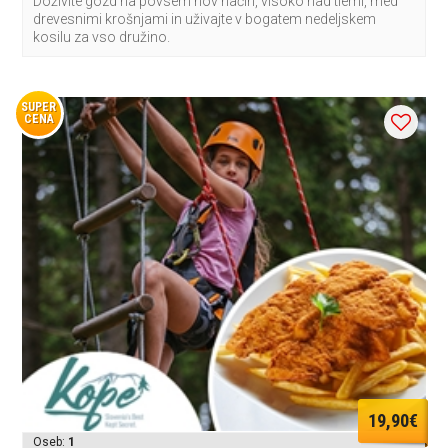
Doživite gozd na povsem nov način, visoko nad tlemi, med
drevesnimi krošnjami in uživajte v bogatem nedeljskem
kosilu za vso družino.
SUPER
CENA
19,90€
Oseb:
1