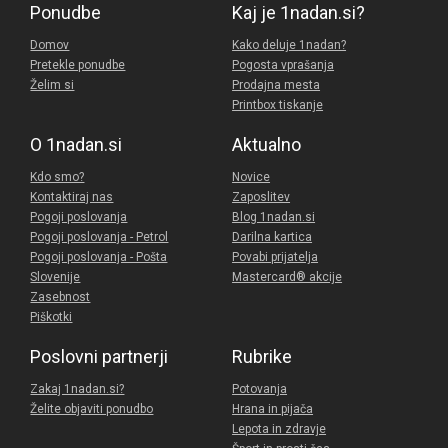
Ponudbe
Kaj je 1nadan.si?
Domov
Kako deluje 1nadan?
Pretekle ponudbe
Pogosta vprašanja
Želim si
Prodajna mesta
Printbox tiskanje
O 1nadan.si
Aktualno
Kdo smo?
Novice
Kontaktiraj nas
Zaposlitev
Pogoji poslovanja
Blog 1nadan.si
Pogoji poslovanja - Petrol
Darilna kartica
Pogoji poslovanja - Pošta
Povabi prijatelja
Slovenije
Mastercard® akcije
Zasebnost
Piškotki
Poslovni partnerji
Rubrike
Zakaj 1nadan.si?
Potovanja
Želite objaviti ponudbo
Hrana in pijača
Lepota in zdravje