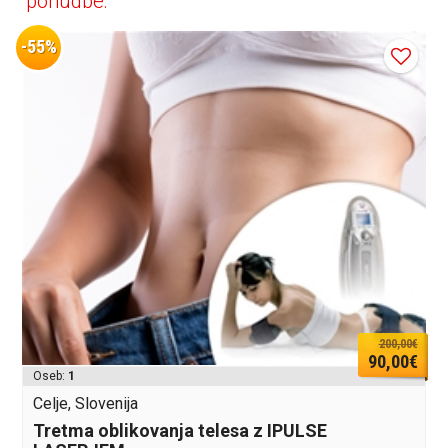
ponudbe:
-55%
200,00€
90,00€
Oseb:
1
Celje, Slovenija
Tretma oblikovanja telesa z IPULSE