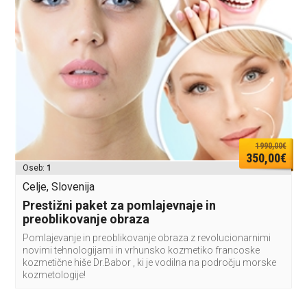
1990,00€
350,00€
Oseb:
1
Celje, Slovenija
Prestižni paket za pomlajevnaje in
preoblikovanje obraza
Pomlajevanje in preoblikovanje obraza z revolucionarnimi
novimi tehnologijami in vrhunsko kozmetiko francoske
kozmetične hiše Dr.Babor , ki je vodilna na področju morske
kozmetologije!