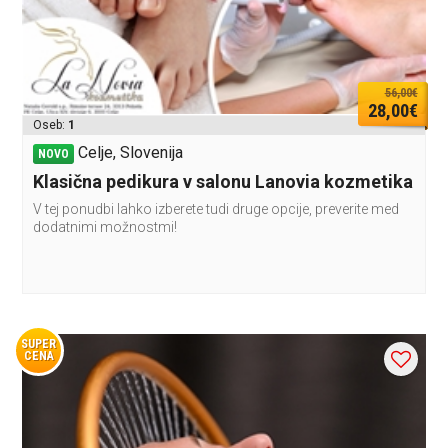
56,00€
28,00€
Oseb:
1
Celje, Slovenija
NOVO
Klasična pedikura v salonu Lanovia kozmetika
V tej ponudbi lahko izberete tudi druge opcije, preverite med
dodatnimi možnostmi!
SUPER
CENA