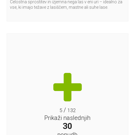
Celostna sprostitev in izjemna nega las v eni uri – idealno za
vse, ki imajo težave z lasiščem, mastne ali suhe lase.
/
5
132
Prikaži naslednjih
30
ponudb