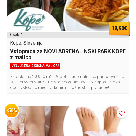
19,90€
Oseb:
1
Kope, Slovenija
Vstopnica za NOVI ADRENALINSKI PARK KOPE
z malico
VKLJUČENA OKUSNA MALICA!
7 postaj na 20.000 m2! Popolna adrenalinska pustolovščina
za ljudi vseh starosti in spretnostnih ravni! Ne spreglejte vseh
opcij vstopnic med dodatnimi možnostmi ponudbe!
-50%