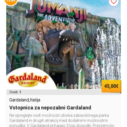
CENA
45,00€
Oseb:
1
Gardaland,Italija
Vstopnica za nepozabni Gardaland
Ne spreglejte vseh možnosti obiska zabaviščnega parka
Gardaland in drugih atrakcij med dodatnimi možnostmi
ponudbe. V Gardaland prihajajo 3 top dogodki: Prezzemolo