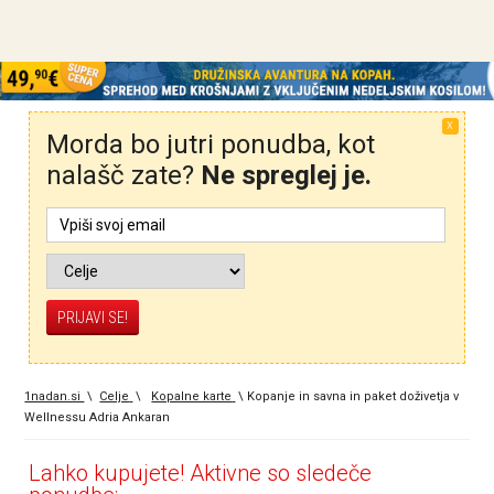
X
Morda bo jutri ponudba, kot
nalašč zate?
Ne spreglej je.
1nadan.si
\
Celje
\
Kopalne karte
\
Kopanje in savna in paket doživetja v
Wellnessu Adria Ankaran
Lahko kupujete! Aktivne so sledeče