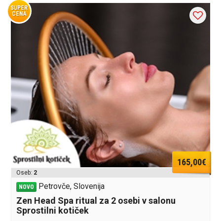
SUPER
CENA
165,00€
Oseb:
2
Petrovče, Slovenija
NOVO
Zen Head Spa ritual za 2 osebi v salonu
Sprostilni kotiček