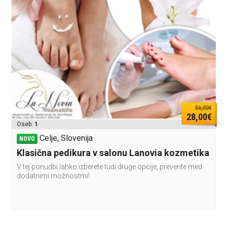
56,00€
28,00€
Oseb:
1
Celje, Slovenija
NOVO
Klasična pedikura v salonu Lanovia kozmetika
V tej ponudbi lahko izberete tudi druge opcije, preverite med
dodatnimi možnostmi!