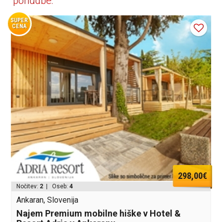
ponudbe:
SUPER
CENA
298,00€
Nočitev:
2
| Oseb:
4
Ankaran, Slovenija
Najem Premium mobilne hiške v Hotel &