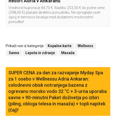
Resort Adria v Ankaranu
Vrednost kupona je 44,70 €. Razliko 253,30 € do polne cene
(298,00 €) plačate direktno ponudniku. Ne spreglejte vseh
opcij in terminov bivanja med dodatnimi možnostmi
ponudbe!
Prikaži vse iz kategorije:
Kopalne karte
Wellness
Savne
Lepota in zdravje
Masaža
SUPER CENA za dan za razvajanje Myday Spa
za 1 osebo v Wellnessu Adria Ankaran:
celodnevni obisk notranjega bazena z
ogrevano morsko vodo 32 °C + 3-urna uporaba
savne + 90-minutni Paket doživetja po izbiri
(piling, obloga telesa in masaža) + topli napitek
(čaj)!