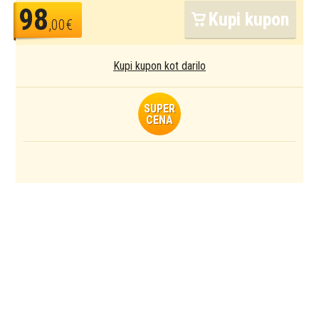
98
Kupi kupon
,00€
Kupi kupon kot darilo
SUPER
CENA