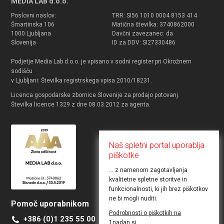
MEDIA LAB d.o.o.
Poslovni naslov:
TRR: SI56 1010 0004 8153 414
Šmartinska 106
Matična številka: 3740862000
1000 Ljubljana
Davčni zavezanec: da
Slovenija
ID za DDV: SI27330486
Podjetje Media Lab d.o.o. je vpisano v sodni register pri Okrožnem
sodišču
v Ljubljani: Številka registrskega vpisa 2010/18231.
Licenca gospodarske zbornice Slovenije za prodajo potovanj.
Številka licence 1329 z dne 08.03.2012 za agenta.
Naš spletni portal uporablja
piškotke
... z namenom zagotavljanja
kvalitetne spletne storitve in
funkcionalnosti, ki jih brez piškotkov
ne bi mogli nuditi.
Pomoč uporabnikom
Želite objaviti ponudbo
Podrobnosti o piškotkih na
+386 (0)1 235 55 00
Kontakt za poslovne uporabnike
1nadan.si