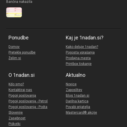
Bančna nakazila
Ponudbe
Kaj je 1nadan.si?
Domov
Kako deluje 1nadan?
Pretekle ponudbe
Pogosta vprašanja
Želim si
Prodajna mesta
Printbox tiskanje
O 1nadan.si
Aktualno
Kdo smo?
Novice
Kontaktiraj nas
Zaposlitev
Pogoji poslovanja
Blog 1nadan.si
Pogoji poslovanja - Petrol
Darilna kartica
Pogoji poslovanja - Pošta
Povabi prijatelja
Slovenije
Mastercard® akcije
Zasebnost
Piškotki