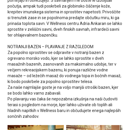
pomirjajo in osvežujejo. S savnanjem ne boste le izboljšali
počutja, ampak tudi poskrbeli za globinsko čiščenje kože,
krepitev imunskega sistema in sprostitev napetosti. Privoščite
si trenutek zase in se popolnoma predajte občutku miru, ki ga
prinaša toplota savn. V Wellness centru Adria Ankaran se lahko
sprostite v zeliščni savni, dveh finskih savnah, infrardeči savni
ter ohlajevalnem bazenčku.
NOTRANJI BAZEN – PLAVANJE Z RAZGLEDOM
Za popolno sprostitev se odpravite v notranji bazen z
ogrevano morsko vodo, kjer se lahko sprostite v dveh
masažnih bazenih, zasnovanih za maksimalno udobje, ter v
večjem rekreacijskem bazenu, ki ponuja različne vodne
masaže – od ležečih masaž do vodnega topa in bočnih masaž,
ki bodo poskrbele za popolno sprostitev telesa.
Za naše najmlajše goste je na voljo manjši otroški bazen, kjer
se bodo lahko varno zabavali.
Po plavanju vas čaka še nepozabna izkušnja na naši čudoviti
terasi s pogledom na morje, kjer lahko uživate ob toplih ali
hladnih napitkih v Wellness baru in občudujete enega najlepših
sončnih zahodov.