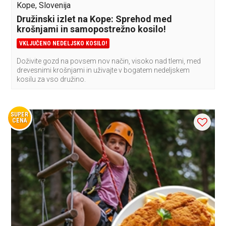
Kope, Slovenija
Družinski izlet na Kope: Sprehod med
krošnjami in samopostrežno kosilo!
VKLJUČENO NEDELJSKO KOSILO!
Doživite gozd na povsem nov način, visoko nad tlemi, med
drevesnimi krošnjami in uživajte v bogatem nedeljskem
kosilu za vso družino.
SUPER
CENA