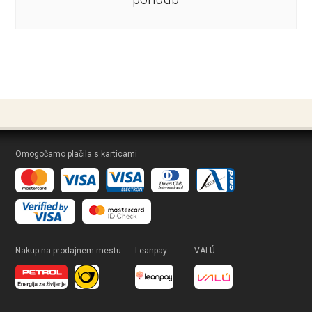
Omogočamo plačila s karticami
Nakup na prodajnem mestu
Leanpay
VALÚ