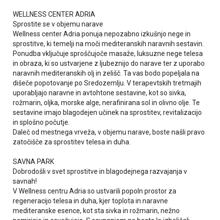
WELLNESS CENTER ADRIA
Sprostite se v objemu narave
Wellness center Adria ponuja nepozabno izkušnjo nege in
sprostitve, ki temelji na moči mediteranskih naravnih sestavin.
Ponudba vključuje sproščujoče masaže, luksuzne nege telesa
in obraza, ki so ustvarjene z ljubeznijo do narave ter z uporabo
naravnih mediteranskih olj in zelišč. Ta vas bodo popeljala na
dišeče popotovanje po Sredozemlju. V terapevtskih tretmajih
uporabljajo naravne in avtohtone sestavine, kot so sivka,
rožmarin, oljka, morske alge, nerafinirana sol in olivno olje. Te
sestavine imajo blagodejen učinek na sprostitev, revitalizacijo
in splošno počutje.
Daleč od mestnega vrveža, v objemu narave, boste našli pravo
zatočišče za sprostitev telesa in duha.
SAVNA PARK
Dobrodošli v svet sprostitve in blagodejnega razvajanja v
savnah!
V Wellness centru Adria so ustvarili popoln prostor za
regeneracijo telesa in duha, kjer toplota in naravne
mediteranske esence, kot sta sivka in rožmarin, nežno