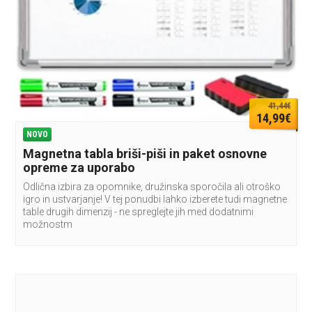
41,44€
14,99€
NOVO
Magnetna tabla briši-piši in paket osnovne
opreme za uporabo
Odlična izbira za opomnike, družinska sporočila ali otroško
igro in ustvarjanje! V tej ponudbi lahko izberete tudi magnetne
table drugih dimenzij - ne spreglejte jih med dodatnimi
možnostm