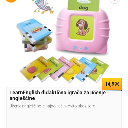
14,99€
LearnEnglish didaktična igrača za učenje
angleščine
Učenje angleščine je najbolj učinkovito skozi igro!