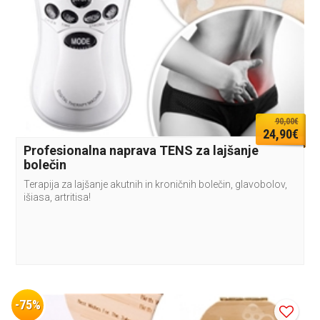
90,00€
24,90€
Profesionalna naprava TENS za lajšanje
bolečin
Terapija za lajšanje akutnih in kroničnih bolečin, glavobolov,
išiasa, artritisa!
-75%