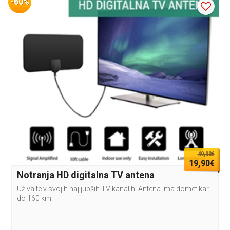
-60%
49,90€
19,90€
Notranja HD digitalna TV antena
Uživajte v svojih najljubših TV kanalih! Antena ima domet kar
do 160 km!