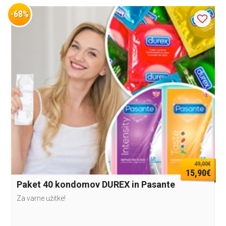
-68%
49,00€
15,90€
Paket 40 kondomov DUREX in Pasante
Za varne užitke!