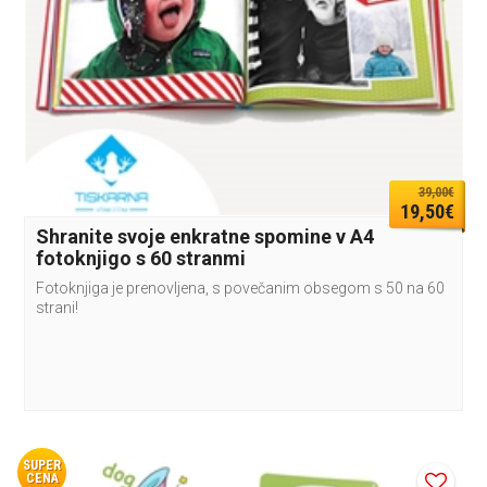
39,00€
19,50€
Shranite svoje enkratne spomine v A4
fotoknjigo s 60 stranmi
Fotoknjiga je prenovljena, s povečanim obsegom s 50 na 60
strani!
SUPER
CENA