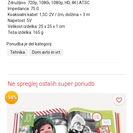
Združljivo: 720p, 1080i, 1080p, HD, 4K | ATSC
Impedanca: 75 Ω
Koaksialni kabel: 1,5C-2V / črn, dolžina = 3 m
Napetost: 5V
Velikost izdelka: 25 x 25 x 1 cm
Teža izdelka: 165 g
Ponudba je del kategorij:
Tehnika
Dom avto in vrt
Ne spreglej ostalih super ponudb
-50%