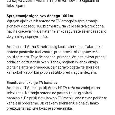
združljiva z vsemi vrstami TV pretvornikov in z digitalnimi
televizijami.
Sprejemanje signalov v dosegu 160 km
Vgrajen ojačevalnik antene za TV omogoča sprejemanje
signalov v dosegu 160 kilometrov. Na voljo sta dva preklopna
načina ojačevalnika, s katerim lahko regulirate želeno razdaljo
do glavnega sprejemnika.
Antena za TV ima 3 metre dolg koaksialni kabel. Tako lahko
anteno postavite tudi znotraj prostorov in si zagotovite še
boljši sprejem. To je še posebej priročno, če je televizor precej
oddaljen od zunanjih oken. Tanek, majhen in lahek dizajn
digitalne antene omogoča, da napravo postavite skorajda
kamorkoli v sobi, kar jo bo zaščitilo pred vlago in dežjem.
Enostavno iskanje TV kanalov
Anteno za TV lahko priključite v HDTV režo na zadnji strani
televizorja. Notranja antena ne potrebuje drugih virov
napajanja. Po priključitvi lahko v TV meniju enostavno poiščete
kanale in programe. Ob vsakem skeniranju signalov lahko
preizkusite različne lokacije sprejemnika.