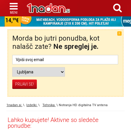
X
Morda bo jutri ponudba, kot
nalašč zate?
Ne spreglej je.
1nadan.si
\
Izdelki
\
Tehnika
\
Notranja HD digitalna TV antena
Lahko kupujete! Aktivne so sledeče
ponudbe: