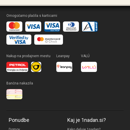
Omogočamo plačila s karticami
Nakup na prodajnem mestu
Leanpay
VALÚ
Bančna nakazila
Ponudbe
Kaj je 1nadan.si?
Domov
Kako deluje 1nadan?