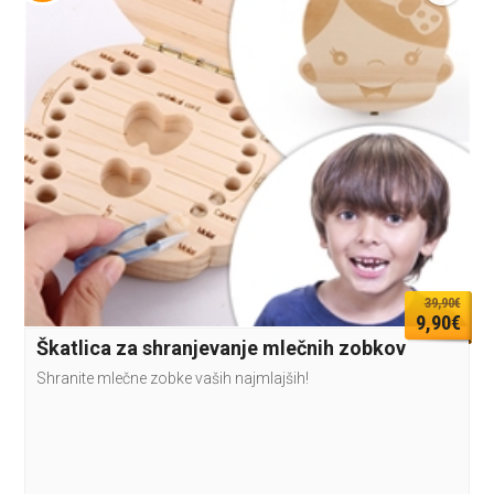
39,90€
9,90€
Škatlica za shranjevanje mlečnih zobkov
Shranite mlečne zobke vaših najmlajših!