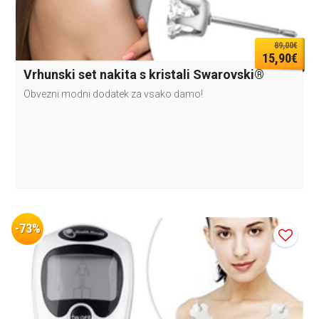
89,00€
15,90€
Vrhunski set nakita s kristali Swarovski®
Obvezni modni dodatek za vsako damo!
-73%