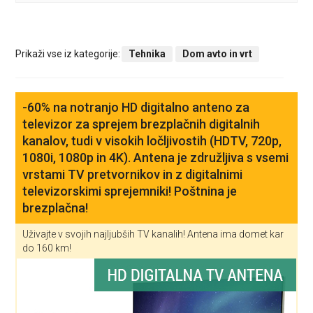
Prikaži vse iz kategorije:
Tehnika
Dom avto in vrt
-60% na notranjo HD digitalno anteno za
televizor za sprejem brezplačnih digitalnih
kanalov, tudi v visokih ločljivostih (HDTV, 720p,
1080i, 1080p in 4K). Antena je združljiva s vsemi
vrstami TV pretvornikov in z digitalnimi
televizorskimi sprejemniki! Poštnina je
brezplačna!
Uživajte v svojih najljubših TV kanalih! Antena ima domet kar
do 160 km!