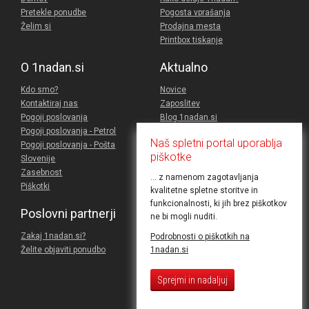
Pretekle ponudbe
Pogosta vprašanja
Želim si
Prodajna mesta
Printbox tiskanje
O 1nadan.si
Aktualno
Kdo smo?
Novice
Kontaktiraj nas
Zaposlitev
Pogoji poslovanja
Blog 1nadan.si
Pogoji poslovanja - Petrol
Darilna kartica
Naš spletni portal uporablja
Pogoji poslovanja - Pošta
Povabi prijatelja
piškotke
Slovenije
Mastercard® akcije
Zasebnost
... z namenom zagotavljanja
Piškotki
kvalitetne spletne storitve in
funkcionalnosti, ki jih brez piškotkov
Poslovni partnerji
Rubrike
ne bi mogli nuditi.
Zakaj 1nadan.si?
Potovanja
Podrobnosti o piškotkih na
1nadan.si
Želite objaviti ponudbo
Hrana in pijača
Lepota in zdravje
Šport in prosti čas
Sprejmi in nadaljuj
Izdelki
Dom in avto