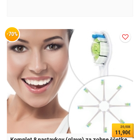
-70%
39,90€
11,90€
Komplet 8 nastavkov (glave) za zobne ščetke