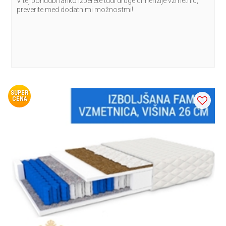
V tej ponudbi lahko izberete tudi druge dimenzije vzmetnic,
preverite med dodatnimi možnostmi!
SUPER
CENA