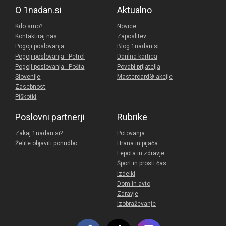
O 1nadan.si
Aktualno
Kdo smo?
Novice
Kontaktiraj nas
Zaposlitev
Pogoji poslovanja
Blog 1nadan.si
Pogoji poslovanja - Petrol
Darilna kartica
Pogoji poslovanja - Pošta
Povabi prijatelja
Slovenije
Mastercard® akcije
Zasebnost
Piškotki
Poslovni partnerji
Rubrike
Zakaj 1nadan.si?
Potovanja
Želite objaviti ponudbo
Hrana in pijača
Lepota in zdravje
Šport in prosti čas
Izdelki
Dom in avto
Zdravje
Izobraževanje