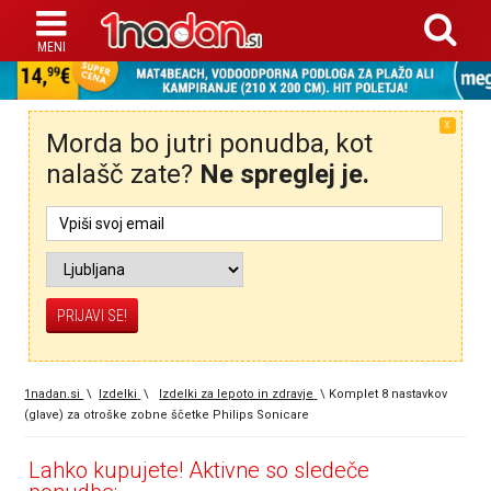
X
Morda bo jutri ponudba, kot
nalašč zate?
Ne spreglej je.
1nadan.si
\
Izdelki
\
Izdelki za lepoto in zdravje
\
Komplet 8 nastavkov
(glave) za otroške zobne ščetke Philips Sonicare
Lahko kupujete! Aktivne so sledeče