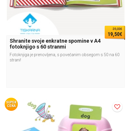
39,00€
19,50€
Shranite svoje enkratne spomine v A4
fotoknjigo s 60 stranmi
Fotoknjiga je prenovljena, s povečanim obsegom s 50 na 60
strani!
SUPER
CENA