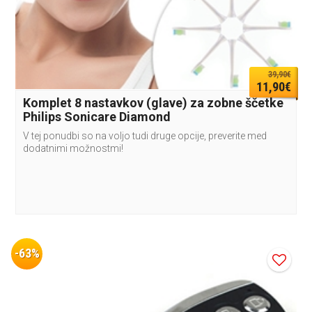
39,90€
11,90€
Komplet 8 nastavkov (glave) za zobne ščetke
Philips Sonicare Diamond
V tej ponudbi so na voljo tudi druge opcije, preverite med
dodatnimi možnostmi!
-63%