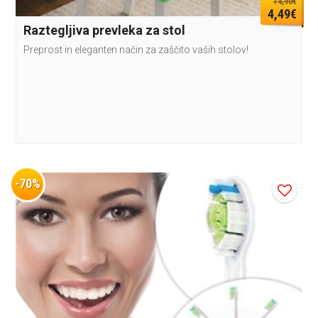
14,90€
4,49€
Raztegljiva prevleka za stol
Preprost in eleganten način za zaščito vaših stolov!
-70%