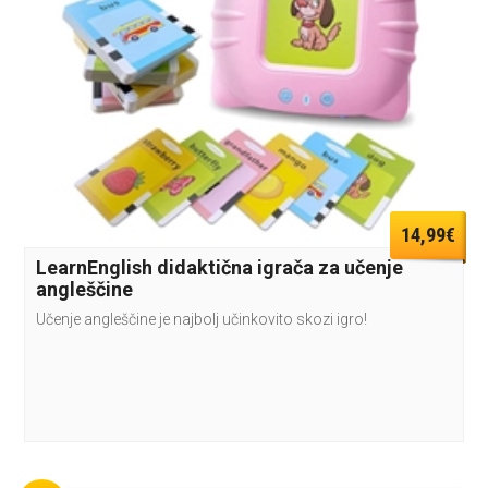
14,99€
LearnEnglish didaktična igrača za učenje
angleščine
Učenje angleščine je najbolj učinkovito skozi igro!