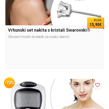
89,00€
15,90€
Vrhunski set nakita s kristali Swarovski®
Obvezni modni dodatek za vsako damo!
-73%