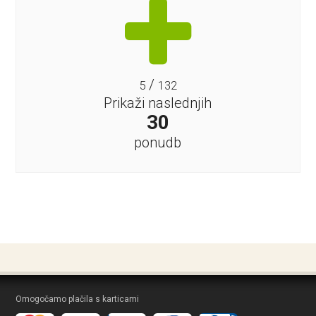
/
5
132
Prikaži naslednjih
30
ponudb
Omogočamo plačila s karticami