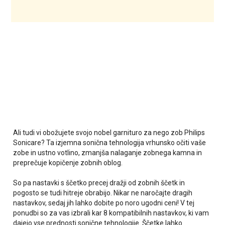
Ali tudi vi obožujete svojo nobel garnituro za nego zob Philips
Sonicare? Ta izjemna sonična tehnologija vrhunsko očiti vaše
zobe in ustno votlino, zmanjša nalaganje zobnega kamna in
preprečuje kopičenje zobnih oblog.
So pa nastavki s ščetko precej dražji od zobnih ščetk in
pogosto se tudi hitreje obrabijo. Nikar ne naročajte dragih
nastavkov, sedaj jih lahko dobite po noro ugodni ceni! V tej
ponudbi so za vas izbrali kar 8 kompatibilnih nastavkov, ki vam
dajejo vse prednosti sonične tehnologije. Ščetke lahko