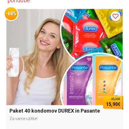
ponudbe:
-68%
49,00€
15,90€
Paket 40 kondomov DUREX in Pasante
Za varne užitke!