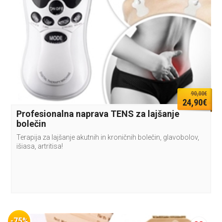
90,00€
24,90€
Profesionalna naprava TENS za lajšanje
bolečin
Terapija za lajšanje akutnih in kroničnih bolečin, glavobolov,
išiasa, artritisa!
-75%