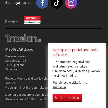
Spremljaj nas na:
Partnerji:
MEDIA LAB d.o.o.
Naš spletni portal uporablja
piškotke
Poslovni naslov:
TRR: SI56 1010 0004 8153 414
Šmartinska 106
Matična številka: 3740862000
... z namenom zagotavljanja
1000 Ljubljana
Davčni zavezanec: da
kvalitetne spletne storitve in
Slovenija
ID za DDV: SI27330486
funkcionalnosti, ki jih brez piškotkov
ne bi mogli nuditi.
Podjetje Media Lab d.o.o. je vpisano v sodni register pri Okrožnem
Podrobnosti o piškotkih na
sodišču
1nadan.si
v Ljubljani: Številka registrskega vpisa 2010/18231.
Licenca gospodarske zbornice Slovenije za prodajo potovanj.
Sprejmi in nadaljuj
Številka licence 1329 z dne 08.03.2012 za agenta.