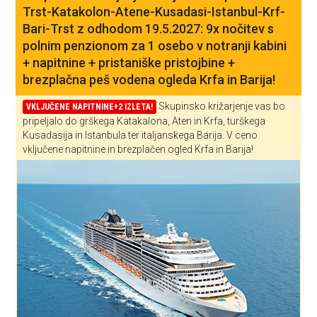
Trst-Katakolon-Atene-Kusadasi-Istanbul-Krf-
Bari-Trst z odhodom 19.5.2027: 9x nočitev s
polnim penzionom za 1 osebo v notranji kabini
+ napitnine + pristaniške pristojbine +
brezplačna peš vodena ogleda Krfa in Barija!
Skupinsko križarjenje vas bo
VKLJUČENE NAPITNINE+2 IZLETA!
pripeljalo do grškega Katakalona, Aten in Krfa, turškega
Kusadasija in Istanbula ter italjanskega Barija. V ceno
vključene napitnine in brezplačen ogled Krfa in Barija!