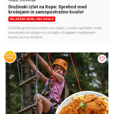
Družinski izlet na Kope: Sprehod med
krošnjami in samopostrežno kosilo!
VKLJUČENO NEDELJSKO KOSILO!
Doživite gozd na povsem nov način, visoko nad tlemi, med
drevesnimi krošnjami in uživajte v bogatem nedeljskem
kosilu za vso družino.
SUPER
CENA