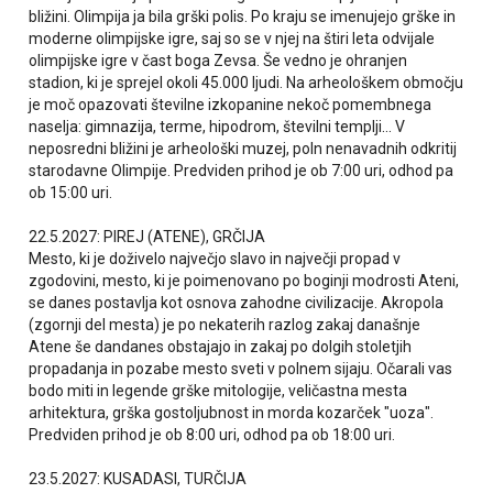
bližini. Olimpija ja bila grški polis. Po kraju se imenujejo grške in
moderne olimpijske igre, saj so se v njej na štiri leta odvijale
olimpijske igre v čast boga Zevsa. Še vedno je ohranjen
stadion, ki je sprejel okoli 45.000 ljudi. Na arheološkem območju
je moč opazovati številne izkopanine nekoč pomembnega
naselja: gimnazija, terme, hipodrom, številni templji... V
neposredni bližini je arheološki muzej, poln nenavadnih odkritij
starodavne Olimpije. Predviden prihod je ob 7:00 uri, odhod pa
ob 15:00 uri.
22.5.2027: PIREJ (ATENE), GRČIJA
Mesto, ki je doživelo največjo slavo in največji propad v
zgodovini, mesto, ki je poimenovano po boginji modrosti Ateni,
se danes postavlja kot osnova zahodne civilizacije. Akropola
(zgornji del mesta) je po nekaterih razlog zakaj današnje
Atene še dandanes obstajajo in zakaj po dolgih stoletjih
propadanja in pozabe mesto sveti v polnem sijaju. Očarali vas
bodo miti in legende grške mitologije, veličastna mesta
arhitektura, grška gostoljubnost in morda kozarček "uoza".
Predviden prihod je ob 8:00 uri, odhod pa ob 18:00 uri.
23.5.2027: KUSADASI, TURČIJA