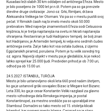
Kusadasi leži slabih 30 km oddaljen od antičnega Efeza. Mesto
je bilo poseljeno že 1000 let pr.n.št. Potem pa so ga prevzele
številne druge civilizacije: Jonci oz. Grki, Rimljani, država
Aleksandra Velikega ter Otomani. Vsi pa so v mestu pustili svoj
pečat. V Rimskih časih naj bi imelo mesto okoli 50.000
prebivalcev. Med največje znamenitosti Efeza sodi Celsusova
knjižnica, ki je tretja najstarejša na svetu in hkrati najstarejša
ohranjena. Restavriran je tudi Hadrijanov tempelj. še bolj znan
kot Hadrijanov, je Artemidin tempelj, ki velja eno sedmih čudes
antičnega sveta. Žal je tako kot vsa ostala čudesa, z izjemo
Egipčanskih piramid, porušena. Potem je tu velik osrednji trg
oz. agora. Največji objekt v mestu pa je gledališče, ki je nekoč
lahko sprejel kar 25.000 ljudi. Predviden prihod je ob 7:00 uri,
odhod pa ob 15:00 uri.
24.5.2027: ISTANBUL, TURČIJA
Mesto je bilo ustanovljeno okoli leta 660 pred našim štetjem,
ko ga je ustanovil grški osvajalec Bizac iz Megare kot Bizanc.
Leta 330, ko ga je cesar Konstantin Veliki razglasil za glavno
mesto vzhodnega dela Rimskega imperija, je postal
Konstantinopel, za mestno središče pa so uporabljali ime
Stamboul. Domačini so tako mesto od 15. stoletja klicali
Istambol, kar pomeni mesto Islama. Carigrad pa je staro