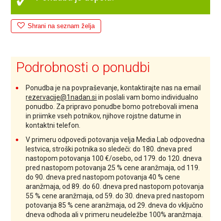
Shrani na seznam želja
Podrobnosti o ponudbi
Ponudba je na povpraševanje, kontaktirajte nas na email
rezervacije@1nadan.si
in poslali vam bomo individualno
ponudbo. Za pripravo ponudbe bomo potrebovali imena
in priimke vseh potnikov, njihove rojstne datume in
kontaktni telefon.
V primeru odpovedi potovanja velja Media Lab odpovedna
lestvica, stroški potnika so sledeči: do 180. dneva pred
nastopom potovanja 100 €/osebo, od 179. do 120. dneva
pred nastopom potovanja 25 % cene aranžmaja, od 119.
do 90. dneva pred nastopom potovanja 40 % cene
aranžmaja, od 89. do 60. dneva pred nastopom potovanja
55 % cene aranžmaja, od 59. do 30. dneva pred nastopom
potovanja 85 % cene aranžmaja, od 29. dneva do vključno
dneva odhoda ali v primeru neudeležbe 100% aranžmaja.