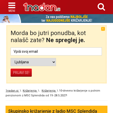
X
Morda bo jutri ponudba, kot
nalašč zate?
Ne spreglej je.
1nadan.si
\
Križarjenja
\
Križarjenja
\
10-dnevno križarjenje s polnim
penzionom z MSC Splendida od 19.-28.5.2027!
Skupinsko križarjenje z ladjo MSC Splendida