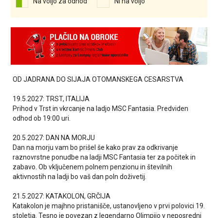
Na voljo za odhod
Ni na voljo
OD JADRANA DO SIJAJA OTOMANSKEGA CESARSTVA
19.5.2027: TRST, ITALIJA
Prihod v Trst in vkrcanje na ladjo MSC Fantasia. Predviden
odhod ob 19:00 uri.
20.5.2027: DAN NA MORJU
Dan na morju vam bo prišel še kako prav za odkrivanje
raznovrstne ponudbe na ladji MSC Fantasia ter za počitek in
zabavo. Ob vključenem polnem penzionu in številnih
aktivnostih na ladji bo vaš dan poln doživetij.
21.5.2027: KATAKOLON, GRČIJA
Katakolon je majhno pristanišče, ustanovljeno v prvi polovici 19.
stoletja. Tesno je povezan z legendarno Olimpijo v neposredni