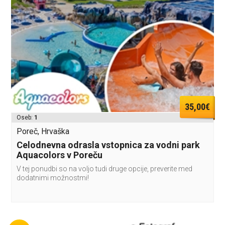
35,00€
Oseb:
1
Poreč, Hrvaška
Celodnevna odrasla vstopnica za vodni park
Aquacolors v Poreču
V tej ponudbi so na voljo tudi druge opcije, preverite med
dodatnimi možnostmi!