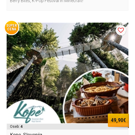
Berry Bites, K-Pop Festival in Minecraft!
SUPER
CENA
49,90€
Oseb:
4
Kope, Slovenija