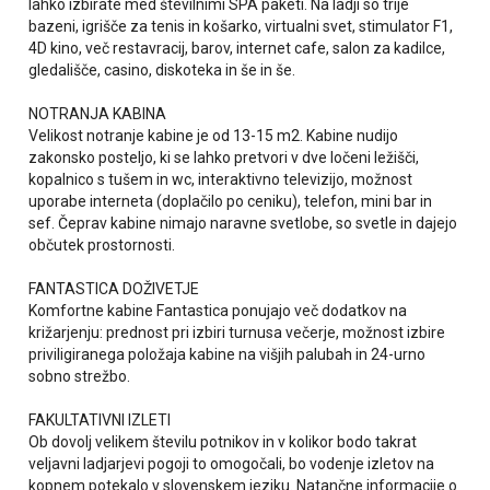
lahko izbirate med številnimi SPA paketi. Na ladji so trije
bazeni, igrišče za tenis in košarko, virtualni svet, stimulator F1,
4D kino, več restavracij, barov, internet cafe, salon za kadilce,
gledališče, casino, diskoteka in še in še.
NOTRANJA KABINA
Velikost notranje kabine je od 13-15 m2. Kabine nudijo
zakonsko posteljo, ki se lahko pretvori v dve ločeni ležišči,
kopalnico s tušem in wc, interaktivno televizijo, možnost
uporabe interneta (doplačilo po ceniku), telefon, mini bar in
sef. Čeprav kabine nimajo naravne svetlobe, so svetle in dajejo
občutek prostornosti.
FANTASTICA DOŽIVETJE
Komfortne kabine Fantastica ponujajo več dodatkov na
križarjenju: prednost pri izbiri turnusa večerje, možnost izbire
priviligiranega položaja kabine na višjih palubah in 24-urno
sobno strežbo.
FAKULTATIVNI IZLETI
Ob dovolj velikem številu potnikov in v kolikor bodo takrat
veljavni ladjarjevi pogoji to omogočali, bo vodenje izletov na
kopnem potekalo v slovenskem jeziku. Natančne informacije o