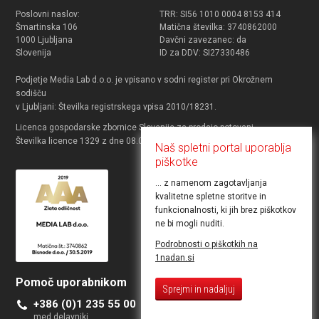
Poslovni naslov:
TRR: SI56 1010 0004 8153 414
Šmartinska 106
Matična številka: 3740862000
1000 Ljubljana
Davčni zavezanec: da
Slovenija
ID za DDV: SI27330486
Podjetje Media Lab d.o.o. je vpisano v sodni register pri Okrožnem
sodišču
v Ljubljani: Številka registrskega vpisa 2010/18231.
Licenca gospodarske zbornice Slovenije za prodajo potovanj.
Številka licence 1329 z dne 08.03.2012 za agenta.
Naš spletni portal uporablja
piškotke
... z namenom zagotavljanja
kvalitetne spletne storitve in
funkcionalnosti, ki jih brez piškotkov
ne bi mogli nuditi.
Podrobnosti o piškotkih na
1nadan.si
Pomoč uporabnikom
Želite objaviti ponudbo
Sprejmi in nadaljuj
+386 (0)1 235 55 00
Kontakt za poslovne uporabnike
med delavniki