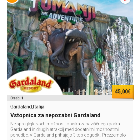
45,00€
Oseb:
1
Gardaland,Italija
Vstopnica za nepozabni Gardaland
Ne spreglejte vseh možnosti obiska zabaviščnega parka
Gardaland in drugih atrakcij med dodatnimi možnostmi
ponudbe. V Gardaland prihajajo 3 top dogodki: Prezzemolo