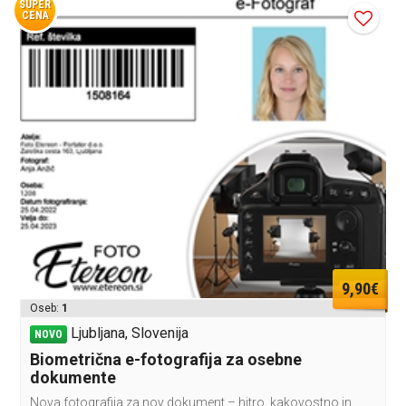
SUPER
CENA
9,90€
Oseb:
1
Ljubljana, Slovenija
NOVO
Biometrična e-fotografija za osebne
dokumente
Nova fotografija za nov dokument – hitro, kakovostno in