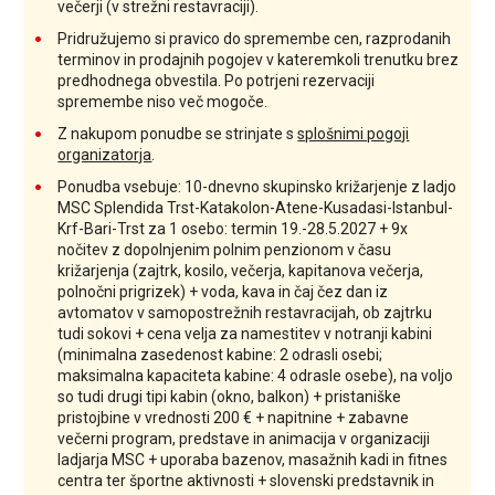
večerji (v strežni restavraciji).
Pridružujemo si pravico do spremembe cen, razprodanih
terminov in prodajnih pogojev v kateremkoli trenutku brez
predhodnega obvestila. Po potrjeni rezervaciji
spremembe niso več mogoče.
Z nakupom ponudbe se strinjate s
splošnimi pogoji
organizatorja
.
Ponudba vsebuje: 10-dnevno skupinsko križarjenje z ladjo
MSC Splendida Trst-Katakolon-Atene-Kusadasi-Istanbul-
Krf-Bari-Trst za 1 osebo: termin 19.-28.5.2027 + 9x
nočitev z dopolnjenim polnim penzionom v času
križarjenja (
zajtrk, kosilo, večerja, kapitanova večerja,
polnočni prigrizek
) + voda, kava in čaj čez dan iz
avtomatov v samopostrežnih restavracijah, ob zajtrku
tudi sokovi + cena velja za namestitev v notranji kabini
(minimalna zasedenost kabine: 2 odrasli osebi;
maksimalna kapaciteta kabine: 4 odrasle osebe), na voljo
so tudi drugi tipi kabin (okno, balkon) + pristaniške
pristojbine v vrednosti 200 € + napitnine + zabavne
večerni program, predstave in animacija v organizaciji
ladjarja MSC + uporaba bazenov, masažnih kadi in fitnes
centra ter športne aktivnosti + slovenski predstavnik in