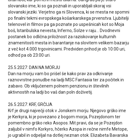
slovansko ime, ki so ga poznali in uporabljali skoraj vsi
slovanski jeziki. Verjetno ga ni Slovenca, ki se mesta ne spomni
po finalni tekmi evropskega košarkarskega prvenstva. Ljubitelji
telenovel in filmov pa ga poznate po uspešnicah kot so Moja
boš, Istanbulska nevesta, Inferno, Solze v raju... Dvodnevni
postanek bo odlična priložnost za raziskovanje kulturnih
znamenitosti mesta in barantanje na slovitem velikem bazarju
z več kot 4.000 trgovinicami. Predviden prihod je ob 10:00 uri,
odhod pa ob 23:00 uri.
25.5.2027: DAN NA MORJU
Dan na morju vam bo prišel še kako prav za odkrivanje
raznovrstne ponudbe na ladji MSC Fantasia ter za počitek in
zabavo. Ob vključenem polnem penzionu in številnih
aktivnostih na ladji bo vaš dan poln doživetij.
26.5.2027: KRF, GRČIJA
Krf je drugi največji otok v Jonskem morju. Njegovo grško ime
je Kerkyra, ki je povezano z bogom morja, Pozejdonom ter
pomembno grško reko Asopos. Mit pravi, da se je Pozejdon
zaljubil v nimfo Korkyro, hčerko Azopa in rečne nimfe Metope,
jo ugrabil in odpeljal na dotlej neznan otok. Elizabeta Bavarska