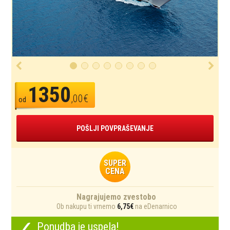
1350
,00€
od
POŠLJI POVPRAŠEVANJE
SUPER
CENA
Nagrajujemo zvestobo
Ob nakupu ti vrnemo
6,75€
na eDenarnico
✓
Ponudba je uspela!