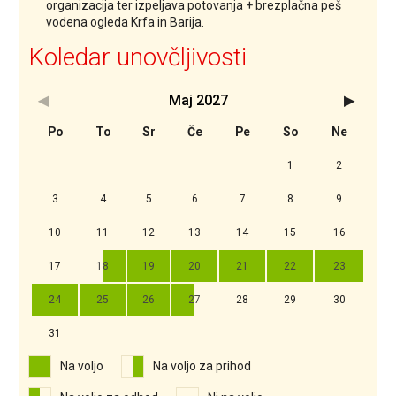
organizacija ter izpeljava potovanja + brezplačna peš
vodena ogleda Krfa in Barija.
Koledar unovčljivosti
Maj
2027
<Prejšnji
Nasledn
Po
To
Sr
Če
Pe
So
Ne
1
2
3
4
5
6
7
8
9
10
11
12
13
14
15
16
17
18
19
20
21
22
23
24
25
26
27
28
29
30
31
Na voljo
Na voljo za prihod