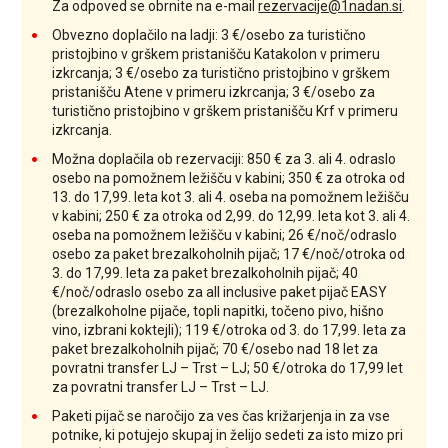
Za odpoved se obrnite na e-mail
rezervacije@1nadan.si
.
Obvezno doplačilo na ladji: 3 €/osebo za turistično
pristojbino v grškem pristanišču Katakolon v primeru
izkrcanja; 3 €/osebo za turistično pristojbino v grškem
pristanišču Atene v primeru izkrcanja; 3 €/osebo za
turistično pristojbino v grškem pristanišču Krf v primeru
izkrcanja.
Možna doplačila ob rezervaciji: 850 € za 3. ali 4. odraslo
osebo na pomožnem ležišču v kabini; 350 € za otroka od
13. do 17,99. leta kot 3. ali 4. oseba na pomožnem ležišču
v kabini; 250 € za otroka od 2,99. do 12,99. leta kot 3. ali 4.
oseba na pomožnem ležišču v kabini;
26 €/noč/odraslo
osebo za paket brezalkoholnih pijač; 17 €/noč/otroka od
3. do 17,99. leta za paket brezalkoholnih pijač; 40
€/noč/odraslo osebo za all inclusive paket pijač EASY
(brezalkoholne pijače, topli napitki, točeno pivo, hišno
vino, izbrani koktejli)
; 119 €/otroka od 3. do 17,99. leta za
paket brezalkoholnih pijač;
70 €/osebo nad 18 let za
povratni transfer LJ – Trst – LJ; 50 €/otroka do 17,99 let
za povratni transfer LJ – Trst – LJ.
Paketi pijač se naročijo za ves čas križarjenja in za vse
potnike, ki potujejo skupaj in želijo sedeti za isto mizo pri