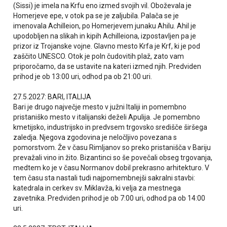
(Sissi) je imela na Krfu eno izmed svojih vil. Oboževala je
Homerjeve epe, v otok pa se je zaljubila. Palača se je
imenovala Achilleion, po Homerjevem junaku Ahilu. Ahil je
upodobljen na slikah in kipih Achilleiona, izpostavljen pa je
prizor iz Trojanske vojne. Glavno mesto Krfa je Krf, ki je pod
zaščito UNESCO. Otok je poln čudovitih plaž, zato vam
priporočamo, da se ustavite na kateri izmed njih. Predviden
prihod je ob 13:00 uri, odhod pa ob 21:00 uri.
27.5.2027: BARI, ITALIJA
Bari je drugo največje mesto v južni Italiji in pomembno
pristaniško mesto v italijanski deželi Apulija. Je pomembno
kmetijsko, industrijsko in predvsem trgovsko središče širšega
zaledja. Njegova zgodovina je neločljivo povezana s
pomorstvom. Že v času Rimljanov so preko pristanišča v Bariju
prevažali vino in žito. Bizantinci so še povečali obseg trgovanja,
medtem ko je v času Normanov dobil prekrasno arhitekturo. V
tem času sta nastali tudi najpomembnejši sakralni stavbi:
katedrala in cerkev sv. Miklavža, ki velja za mestnega
zavetnika. Predviden prihod je ob 7:00 uri, odhod pa ob 14:00
uri.