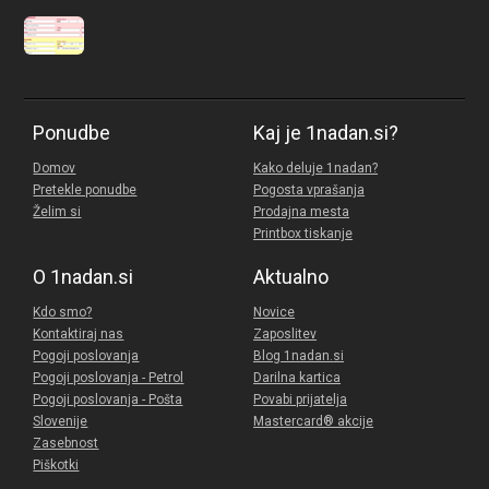
Ponudbe
Kaj je 1nadan.si?
Domov
Kako deluje 1nadan?
Pretekle ponudbe
Pogosta vprašanja
Želim si
Prodajna mesta
Printbox tiskanje
O 1nadan.si
Aktualno
Kdo smo?
Novice
Kontaktiraj nas
Zaposlitev
Pogoji poslovanja
Blog 1nadan.si
Pogoji poslovanja - Petrol
Darilna kartica
Pogoji poslovanja - Pošta
Povabi prijatelja
Slovenije
Mastercard® akcije
Zasebnost
Piškotki