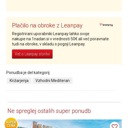
Plačilo na obroke z Leanpay
Registrirani uporabniki Leanpay lahko svoje
nakupe na 1nadan.si v vrednosti 50€ ali več poravnate
tudi na obroke, v skladu s pogoji Leanpay.
Več o Leanpay storitvi
Ponudba je del kategorij:
Križarjenja
Vzhodni Mediteran
Ne spreglej ostalih super ponudb
SUPER
CENA