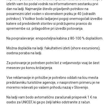
izletih vam bo podal vodnik na informativnem sestanku prvi
dan na ladji. Najmanjše število prijavljenih potnikov na
posamezni izlet voden v slovenskem jeziku je 40 (odraslih
potnikov). V kolikor bodo ladjarjevi pogoji onemogočali izvedbo
katere od predvidenih storitev si pridržujemo pravico do
spremembe oz. prilagoditve pri izvedbi potovanja.
Na povpraševanje: enoposteljna kabina z 80-100 % doplačilom.
Možna doplačila na ladji: fakultativni izleti (shore excursions);
osebna poraba na ladji.
Za potovanje je potreben potni list z veljavnostjo vsaj še šest
mesecev po koncu križarjenja.
Vse reklamacije in pritožbe je potrebno oddati na licu mesta
predstavniku turistične agencije, v nasprotnem primeru je ne
moremo reševati po vašem prihodu nazaj v Slovenijo.
Na ladji vam bodo avtomatično zaračunali prispevek 1 € na
osebo za UNICEF, ki ga po želji lahko odstranite z račun.