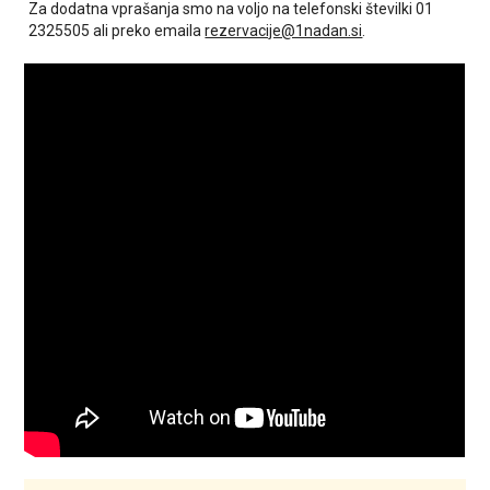
Za dodatna vprašanja smo na voljo na telefonski številki 01
2325505 ali preko emaila
rezervacije@1nadan.si
.