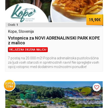
19,90€
Oseb:
1
Kope, Slovenija
Vstopnica za NOVI ADRENALINSKI PARK KOPE
z malico
VKLJUČENA OKUSNA MALICA!
7 postaj na 20.000 m2! Popolna adrenalinska pustolovščina
za ljudi vseh starosti in spretnostnih ravni! Ne spreglejte vseh
opcij vstopnic med dodatnimi možnostmi ponudbe!
SUPER
CENA