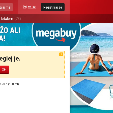
Prijavi se
ščaj me
Registriraj se
 letalom
(78)
X
glej je.
išicah (150 ml)