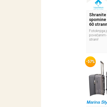
Shranite
spomine 
60 stran
Fotoknjiga j
povečanim 
strani!
-57%