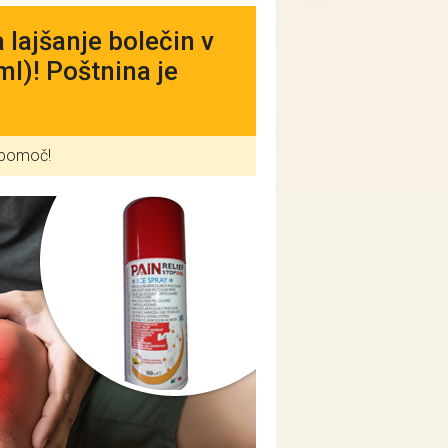
 lajšanje bolečin v
ml)! Poštnina je
 pomoč!