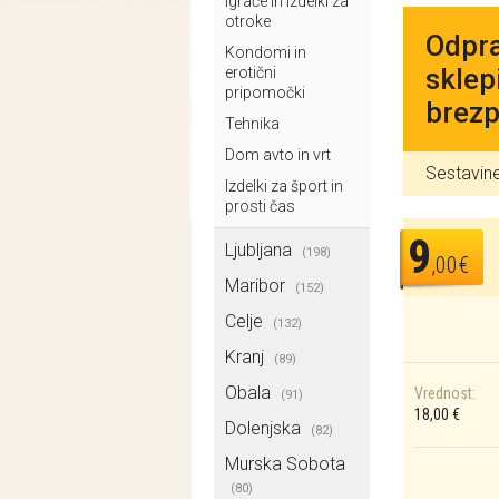
Igrače in izdelki za
otroke
Odpra
Kondomi in
sklep
erotični
pripomočki
brezp
Tehnika
Dom avto in vrt
Sestavin
Izdelki za šport in
prosti čas
9
Ljubljana
(198)
,00€
Maribor
(152)
Celje
(132)
Kranj
(89)
Obala
Vrednost:
(91)
18,00 €
Dolenjska
(82)
Murska Sobota
(80)