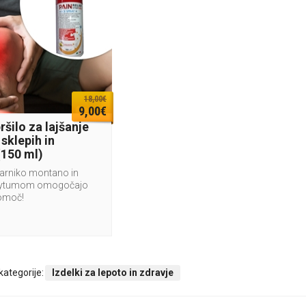
18,00€
9,00€
šilo za lajšanje
 sklepih in
(150 ml)
 arniko montano in
ytumom omogočajo
pomoč!
 kategorije:
Izdelki za lepoto in zdravje