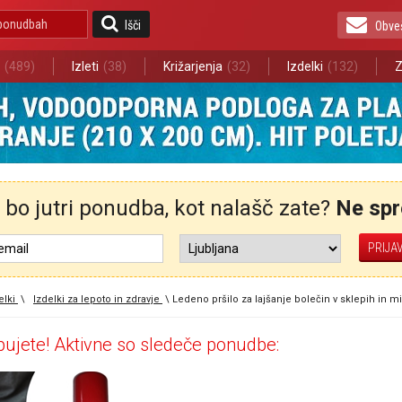
Išči
Obve
(489)
Izleti
(38)
Križarjenja
(32)
Izdelki
(132)
Z
bo jutri ponudba, kot nalašč zate?
Ne spre
elki
\
Izdelki za lepoto in zdravje
\
Ledeno pršilo za lajšanje bolečin v sklepih in m
ujete! Aktivne so sledeče ponudbe: