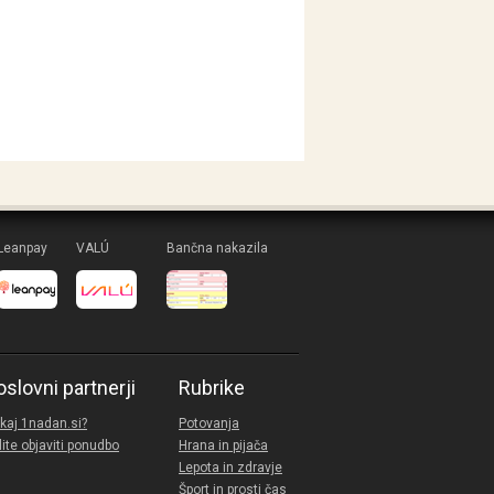
Leanpay
VALÚ
Bančna nakazila
oslovni partnerji
Rubrike
kaj 1nadan.si?
Potovanja
lite objaviti ponudbo
Hrana in pijača
Lepota in zdravje
Šport in prosti čas