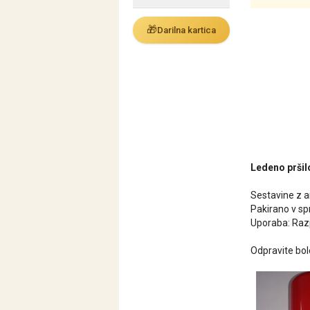
🎁
Darilna kartica
Ledeno pršil
Sestavine z 
Pakirano v sp
Uporaba: Razp
Odpravite bol