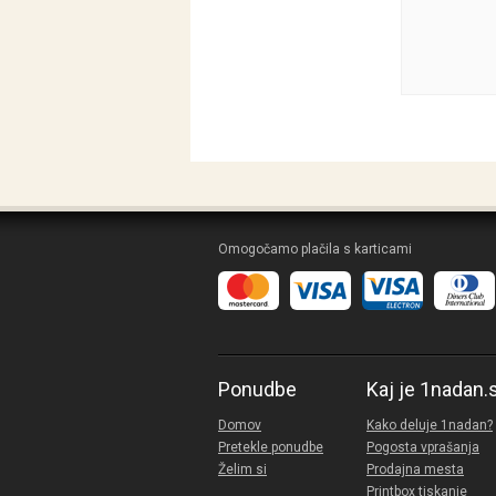
Omogočamo plačila s karticami
Ponudbe
Kaj je 1nadan.
Domov
Kako deluje 1nadan?
Pretekle ponudbe
Pogosta vprašanja
Želim si
Prodajna mesta
Printbox tiskanje