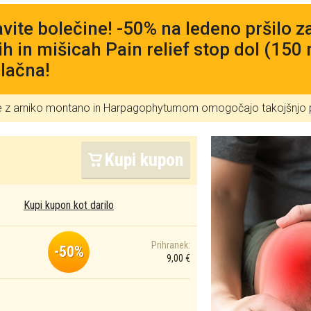
vite bolečine! -50% na ledeno pršilo za
ih in mišicah Pain relief stop dol (150 
lačna!
e z arniko montano in Harpagophytumom omogočajo takojšnjo
Kupi kupon
Kupi kupon kot darilo
Prihranek:
-50%
9,00 €