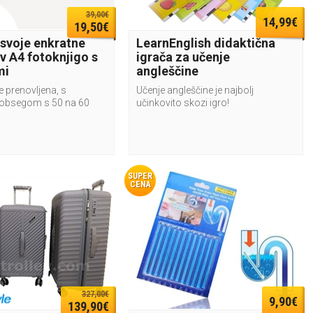
39,00€
14,99€
19,50€
 svoje enkratne
LearnEnglish didaktična
v A4 fotoknjigo s
igrača za učenje
mi
angleščine
e prenovljena, s
Učenje angleščine je najbolj
obsegom s 50 na 60
učinkovito skozi igro!
SUPER
CENA
327,00€
9,90€
139,90€