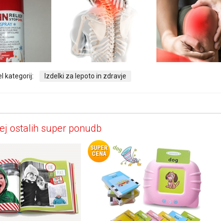
l kategorij:
Izdelki za lepoto in zdravje
ej ostalih super ponudb
SUPER
CENA