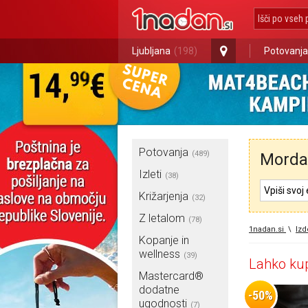
Ljubljana
(198)
Potovanja
Potovanja
(489)
Morda 
Izleti
(38)
Križarjenja
(32)
Z letalom
(78)
1nadan.si
\
Izd
Kopanje in
wellness
(39)
Lahko kup
Mastercard®
dodatne
-50%
ugodnosti
(7)