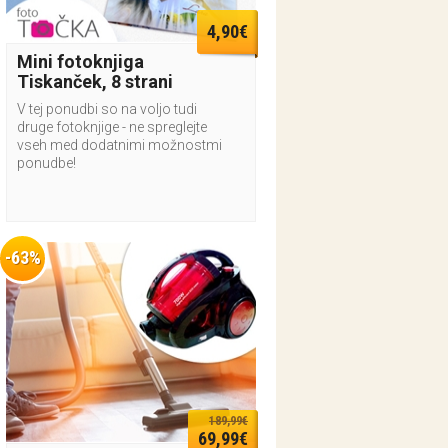
4,90€
Mini fotoknjiga
Tiskanček, 8 strani
V tej ponudbi so na voljo tudi
druge fotoknjige - ne spreglejte
vseh med dodatnimi možnostmi
ponudbe!
-63%
189,99€
69,99€