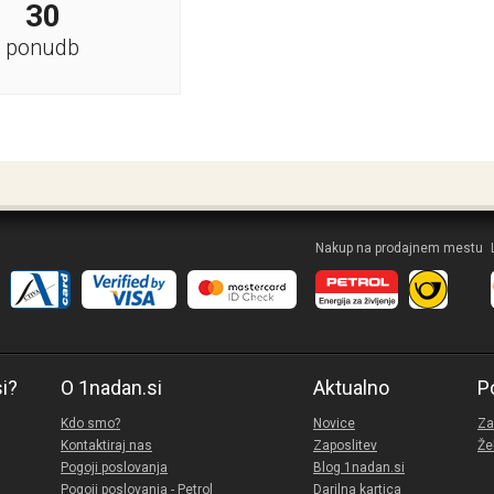
30
ponudb
Nakup na prodajnem mestu
si?
O 1nadan.si
Aktualno
P
Kdo smo?
Novice
Za
Kontaktiraj nas
Zaposlitev
Že
Pogoji poslovanja
Blog 1nadan.si
Pogoji poslovanja - Petrol
Darilna kartica