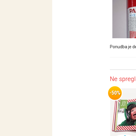
Ponudba je de
Ne spregl
-50%