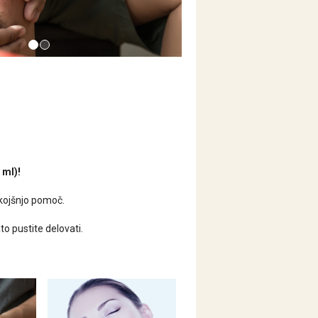
 ml)!
kojšnjo pomoč.
o pustite delovati.