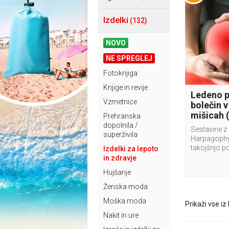
Izdelki
(132)
NOVO
NE SPREGLEJ
Fotoknjiga
Knjige in revije
Ledeno pr
Vzmetnice
bolečin v
mišicah 
Prehranska
dopolnila /
Sestavine z
superživila
Harpagoph
takojšnjo 
Izdelki za lepoto
in zdravje
Hujšanje
Ženska moda
Moška moda
Prikaži vse iz
Nakit in ure