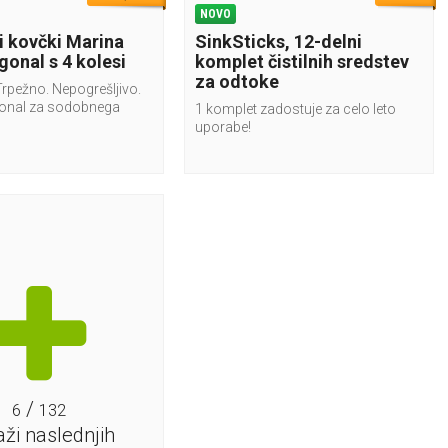
NOVO
i kovčki Marina
SinkSticks, 12-delni
gonal s 4 kolesi
komplet čistilnih sredstev
za odtoke
Trpežno. Nepogrešljivo.
gonal za sodobnega
1 komplet zadostuje za celo leto
uporabe!
/
6
132
aži naslednjih