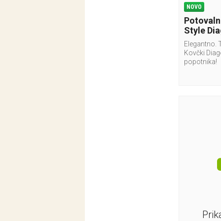
NOVO
Potovaln
Style Dia
Elegantno. 
Kovčki Dia
popotnika!
Prik