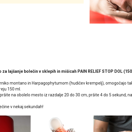
o za lajšanje bolečin v sklepih in mišicah PAIN RELIEF STOP DOL (150
arniko montano in Harpagophytumom (hudičev krempelj), omogočajo ta
reju 150 ml.
ršite na obolelo mesto iz razdalje 20 do 30 cm, pršite 4 do 5 sekund, nat
ečine v nekaj sekundah!