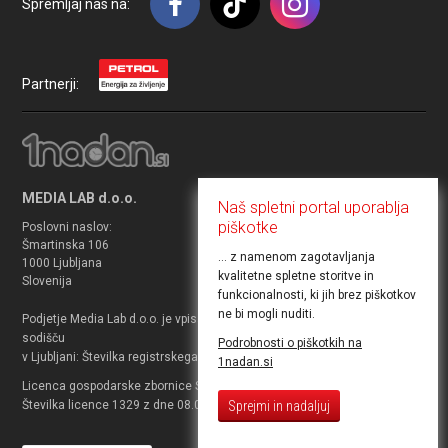
Spremljaj nas na:
Partnerji:
MEDIA LAB d.o.o.
Naš spletni portal uporablja
piškotke
Poslovni naslov:
TRR: SI56 1010 0004 8153 414
Šmartinska 106
Matična številka: 3740862000
... z namenom zagotavljanja
1000 Ljubljana
Davčni zavezanec: da
kvalitetne spletne storitve in
Slovenija
ID za DDV: SI27330486
funkcionalnosti, ki jih brez piškotkov
ne bi mogli nuditi.
Podjetje Media Lab d.o.o. je vpisano v sodni register pri Okrožnem
sodišču
Podrobnosti o piškotkih na
v Ljubljani: Številka registrskega vpisa 2010/18231.
1nadan.si
Licenca gospodarske zbornice Slovenije za prodajo potovanj.
Sprejmi in nadaljuj
Številka licence 1329 z dne 08.03.2012 za agenta.