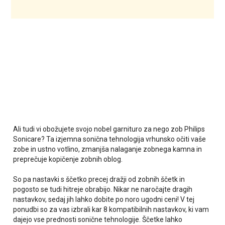
Ali tudi vi obožujete svojo nobel garnituro za nego zob Philips
Sonicare? Ta izjemna sonična tehnologija vrhunsko očiti vaše
zobe in ustno votlino, zmanjša nalaganje zobnega kamna in
preprečuje kopičenje zobnih oblog.
So pa nastavki s ščetko precej dražji od zobnih ščetk in
pogosto se tudi hitreje obrabijo. Nikar ne naročajte dragih
nastavkov, sedaj jih lahko dobite po noro ugodni ceni! V tej
ponudbi so za vas izbrali kar 8 kompatibilnih nastavkov, ki vam
dajejo vse prednosti sonične tehnologije. Ščetke lahko