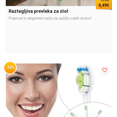
14,90€
4,49€
Raztegljiva prevleka za stol
Preprost in eleganten način za zaščito vaših stolov!
-70%