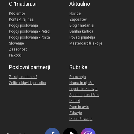
O 1nadan.si
Aktualno
Kdo smo?
Novice
Kontaktiraj nas
Zaposlitev
Pogoji poslovanja
Blog 1nadan.si
Pogoji poslovanja - Petrol
Darilna kartica
Pogoji poslovanja - Pošta
Povabi prijatelja
Slovenije
Mastercard® akcije
Zasebnost
Piškotki
Poslovni partnerji
Rubrike
Zakaj 1nadan.si?
Potovanja
Želite objaviti ponudbo
Hrana in pijača
Lepota in zdravje
Šport in prosti čas
Izdelki
Dom in avto
Zdravje
Izobraževanje