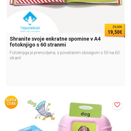
39,00€
19,50€
Shranite svoje enkratne spomine v A4
fotoknjigo s 60 stranmi
Fotoknjiga je prenovljena, s povečanim obsegom s 50 na 60
strani!
SUPER
CENA