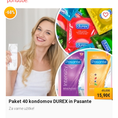
ponudbe:
-68%
49,00€
15,90€
Paket 40 kondomov DUREX in Pasante
Za varne užitke!