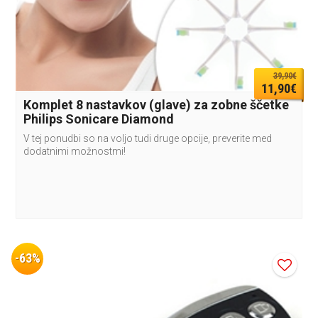
39,90€
11,90€
Komplet 8 nastavkov (glave) za zobne ščetke
Philips Sonicare Diamond
V tej ponudbi so na voljo tudi druge opcije, preverite med
dodatnimi možnostmi!
-63%