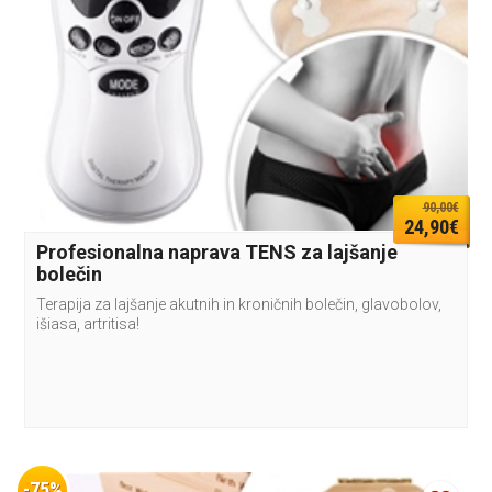
90,00€
24,90€
Profesionalna naprava TENS za lajšanje
bolečin
Terapija za lajšanje akutnih in kroničnih bolečin, glavobolov,
išiasa, artritisa!
-75%