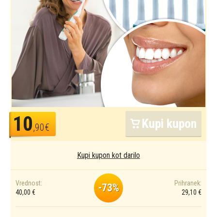
10
Kupi kupon
,90€
Kupi kupon kot darilo
Vrednost:
Prihranek:
-73%
40,00 €
29,10 €