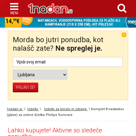
X
Morda bo jutri ponudba, kot
nalašč zate?
Ne spreglej je.
1nadan.si
\
Izdelki
\
Izdelki za lepoto in zdravje
\
Komplet 8 nastavkov
(glave) za zobne ščetke Philips Sonicare
Lahko kupujete! Aktivne so sledeče