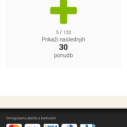
/
5
132
Prikaži naslednjih
30
ponudb
Omogočamo plačila s karticami