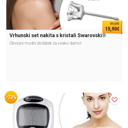
89,00€
15,90€
Vrhunski set nakita s kristali Swarovski®
Obvezni modni dodatek za vsako damo!
-73%