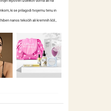
jih lepotnih izdelkov doma ali na
om, ki se prilagodi tvojemu tenu in
n nanos tekočih ali kremnih ličil.,