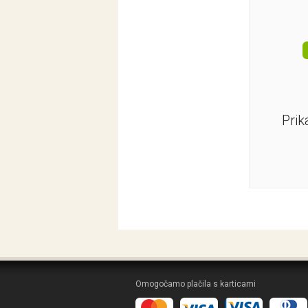
Prik
Omogočamo plačila s karticami