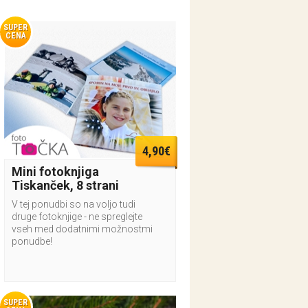
SUPER
CENA
4,90€
Mini fotoknjiga
Tiskanček, 8 strani
V tej ponudbi so na voljo tudi
druge fotoknjige - ne spreglejte
vseh med dodatnimi možnostmi
ponudbe!
SUPER