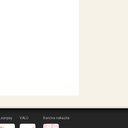
Leanpay
VALÚ
Bančna nakazila