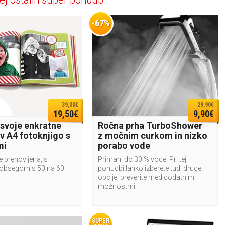
ej ostalih super ponudb
-67%
39,00€
29,90€
19,50€
9,90€
 svoje enkratne
Ročna prha TurboShower
v A4 fotoknjigo s
z močnim curkom in nizko
mi
porabo vode
e prenovljena, s
Prihrani do 30 % vode! Pri tej
obsegom s 50 na 60
ponudbi lahko izberete tudi druge
opcije, preverite med dodatnimi
možnostmi!
SUPER