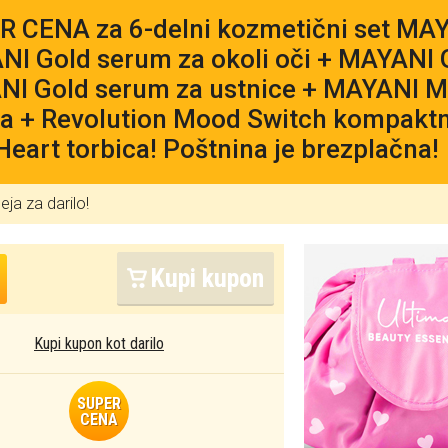
 CENA za 6-delni kozmetični set MAY
I Gold serum za okoli oči + MAYANI 
NI Gold serum za ustnice + MAYANI 
a + Revolution Mood Switch kompakt
Heart torbica! Poštnina je brezplačna!
eja za darilo!
Kupi kupon
Kupi kupon kot darilo
SUPER
CENA