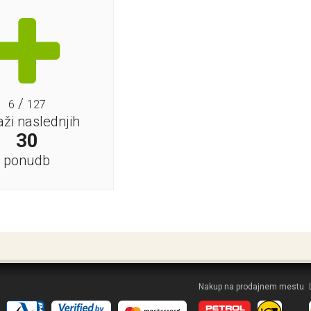
/
6
127
aži naslednjih
30
ponudb
Nakup na prodajnem mestu