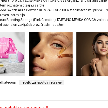
 Heart Torbica: VEČNAMENSKA TORBICA za organizirano shranjevanje tvo
vitem rožnatem dizajnu s srčki!
Mood Switch Aura Powder: KOMPAKTNI PUDER z edinstvenim "prism" učink
raven, zdrav sijaj.
up Blending Sponge (Pink Creation): IZJEMNO MEHKA GOBICA za brezhibe
ofesionalen zaključek brez črt ali madežev.
l kategorij:
Izdelki za lepoto in zdravje