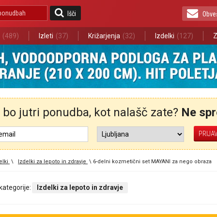
Išči
Obve
(489)
Izleti
(37)
Križarjenja
(32)
Izdelki
(127)
Z
bo jutri ponudba, kot nalašč zate?
Ne spre
elki
\
Izdelki za lepoto in zdravje
\
6-delni kozmetični set MAYANI za nego obraza
 kategorije:
Izdelki za lepoto in zdravje