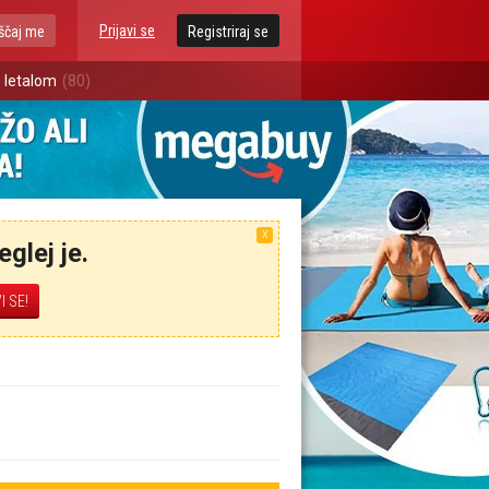
Prijavi se
ščaj me
Registriraj se
 letalom
(80)
X
glej je.