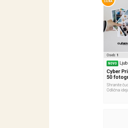
CENA
Oseb:
1
Ljub
NOVO
Cyber Pr
50 fotogr
Shranite ču
Odlična idej