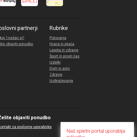
oslovni partnerji
Rubrike
kaj 1nadan.si?
Potovanja
lite objaviti ponudbo
Hrana in pijača
Lepota in zdravje
Šport in prosti čas
Izdelki
Dom in avto
Zdravje
Izobraževanje
Želite objaviti ponudbo
ontakt za poslovne uporabnike
Naš spletni portal uporablja