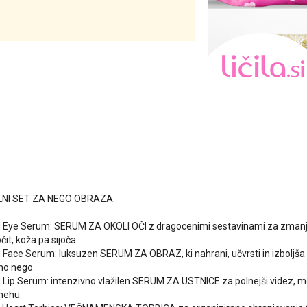
LNI SET ZA NEGO OBRAZA:
 Eye Serum: SERUM ZA OKOLI OČI z dragocenimi sestavinami za zmanjša
it, koža pa sijoča.
Face Serum: luksuzen SERUM ZA OBRAZ, ki nahrani, učvrsti in izboljša si
čno nego.
Lip Serum: intenzivno vlažilen SERUM ZA USTNICE za polnejši videz, mehk
mehu.