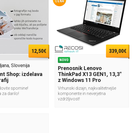
CENA
12,50€
339,00€
NOVO
ljana, Slovenija
Prenosnik Lenovo
int Shop: izdelava
ThinkPad X13 GEN1, 13,3"
afij
z Windows 11 Pro
dovite spomine!
Vrhunski dizajn, najkvalitetnejše
a za darilo!
komponente in neverjetna
vzdržljivost!