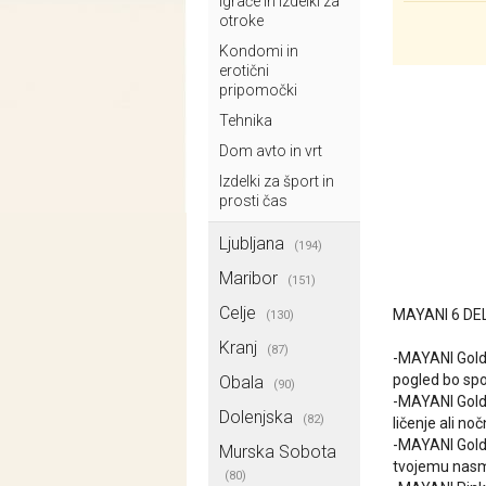
Igrače in izdelki za
otroke
Kondomi in
erotični
pripomočki
Tehnika
Dom avto in vrt
Izdelki za šport in
prosti čas
Ljubljana
(194)
Maribor
(151)
Celje
MAYANI 6 DE
(130)
Kranj
(87)
-MAYANI Gold
pogled bo spoč
Obala
(90)
-MAYANI Gold 
Dolenjska
(82)
ličenje ali no
-MAYANI Gold 
Murska Sobota
tvojemu nas
(80)