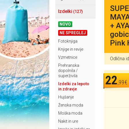
SUPER
Izdelki
(127)
MAYAN
+ AYA
NOVO
gobic
NE SPREGLEJ
Pink 
Fotoknjiga
Knjige in revije
Vzmetnice
Odlična id
Prehranska
dopolnila /
22
superživila
,99€
Izdelki za lepoto
in zdravje
Hujšanje
Ženska moda
Moška moda
Nakit in ure