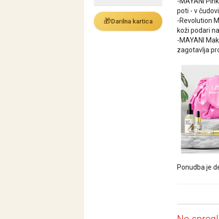
-MAYANI Pink
poti - v čudo
🎁
-Revolution 
Darilna kartica
koži podari na
-MAYANI Make
zagotavlja pr
Ponudba je de