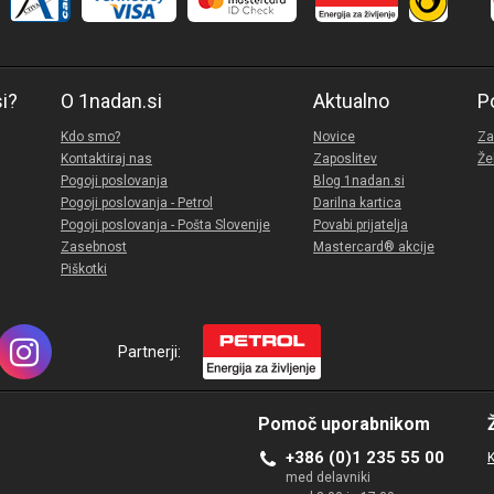
si?
O 1nadan.si
Aktualno
P
Kdo smo?
Novice
Za
Kontaktiraj nas
Zaposlitev
Že
Pogoji poslovanja
Blog 1nadan.si
Pogoji poslovanja - Petrol
Darilna kartica
Pogoji poslovanja - Pošta Slovenije
Povabi prijatelja
Zasebnost
Mastercard® akcije
Piškotki
Partnerji:
Pomoč uporabnikom
+386 (0)1 235 55 00
K
med delavniki