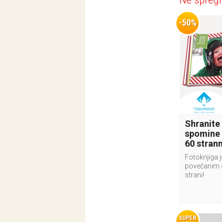
Ne spregl
-50%
Shranite
spomine 
60 stran
Fotoknjiga j
povečanim 
strani!
SUPER