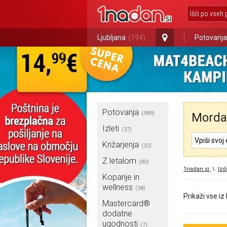
Ljubljana
(194)
Potovanja
Potovanja
(489)
Morda 
Izleti
(37)
Križarjenja
(32)
Z letalom
(80)
1nadan.si
\
Izd
Kopanje in
wellness
(38)
Prikaži vse iz
Mastercard®
dodatne
ugodnosti
(7)