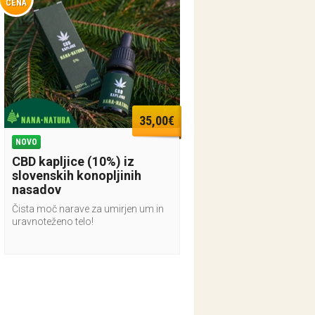
CENA
35,00€
NOVO
CBD kapljice (10%) iz
slovenskih konopljinih
nasadov
Čista moč narave za umirjen um in
uravnoteženo telo!