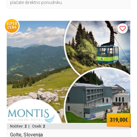
plačate direktno ponudniku.
SUPER
CENA
319,00€
Nočitev:
2
| Oseb:
2
Golte, Slovenija