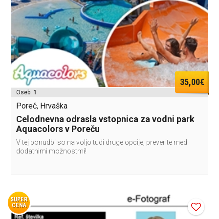
35,00€
Oseb:
1
Poreč, Hrvaška
Celodnevna odrasla vstopnica za vodni park
Aquacolors v Poreču
V tej ponudbi so na voljo tudi druge opcije, preverite med
dodatnimi možnostmi!
SUPER
CENA