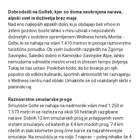
Dobrodošli na Golteh, kjer so doma neokrnjena narava,
alpski svet in doživetja brez meja
Nad eno najlepših alpskih dolin, ki jo obdajajo beli vrhovi in
zeleni gozdovi, boste lahko v miru uživali v nepozabnih
doživetjih v sodobno opremljenem Wellness hotelu Montis -
Golte, ki se nahaja na višini 1.410 metrov in ponuja raznovrstno
turistično ponudbo. Ob vseh čudovitih razgledih na Zgornjo
Savinjsko, Šaleško dolino in Kamniško-Savinjske Alpe, lahko
nemudoma odmislite mestni vrvež in stresen tempo življenja.
Tukaj se čas ustavi. Poskrbeli bodo, da bo bivanje pri njih
popolno ob odlični kulinariki, športnih aktivnostih ter razvajanju
v Wellness centru nad oblaki. Umaknite se od vsakdanjih skrbi v
planinski raj.
Raznovrstne smučarske proge
Smučišče Golte se nahaja na nadmorski višini med 1.250 in
1.573 metri in se razteza na okoli 50 hektarjih razgibane
narave. Dobrih 12 km smučarskih prog je prilagojenih vsem
vrstam smučarjev, od katerih je 4.4 km modrih prog, 7.4 km
rdečih in slab kilometer prog črne barve za najzahtevnejše
smučarje. Na smučišču je na voljo 7 naprav – poleg nihalke še 4