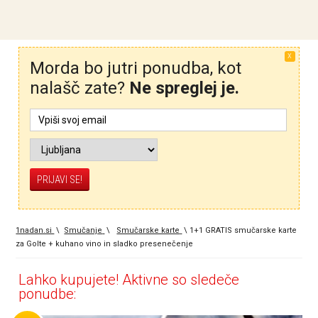
X
Morda bo jutri ponudba, kot
nalašč zate?
Ne spreglej je.
1nadan.si
\
Smučanje
\
Smučarske karte
\
1+1 GRATIS smučarske karte
za Golte + kuhano vino in sladko presenečenje
Lahko kupujete! Aktivne so sledeče
ponudbe: