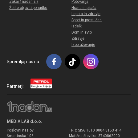
Zakaj 1nadan.si?
Potovanja
Želite objaviti ponudbo
Hrana in pijača
Lepota in zdravje
Šport in prosti čas
Izdelki
Dom in avto
Zdravje
Izobraževanje
Spremljaj nas na:
Partnerji:
MEDIA LAB d.o.o.
Poslovni naslov:
TRR: SI56 1010 0004 8153 414
Šmartinska 106
Matična številka: 3740862000