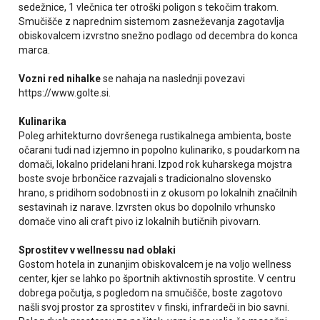
sedežnice, 1 vlečnica ter otroški poligon s tekočim trakom.
Smučišče z naprednim sistemom zasneževanja zagotavlja
obiskovalcem izvrstno snežno podlago od decembra do konca
marca.
Vozni red nihalke
se nahaja na naslednji povezavi
https://www.golte.si.
Kulinarika
Poleg arhitekturno dovršenega rustikalnega ambienta, boste
očarani tudi nad izjemno in popolno kulinariko, s poudarkom na
domači, lokalno pridelani hrani. Izpod rok kuharskega mojstra
boste svoje brbončice razvajali s tradicionalno slovensko
hrano, s pridihom sodobnosti in z okusom po lokalnih značilnih
sestavinah iz narave. Izvrsten okus bo dopolnilo vrhunsko
domače vino ali craft pivo iz lokalnih butičnih pivovarn.
Sprostitev v wellnessu nad oblaki
Gostom hotela in zunanjim obiskovalcem je na voljo wellness
center, kjer se lahko po športnih aktivnostih sprostite. V centru
dobrega počutja, s pogledom na smučišče, boste zagotovo
našli svoj prostor za sprostitev v finski, infrardeči in bio savni.