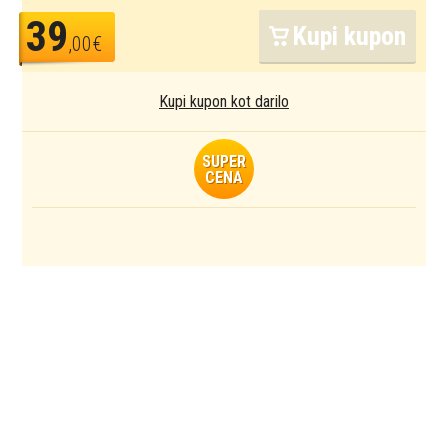
39
Kupi kupon
,00€
Kupi kupon kot darilo
SUPER
CENA