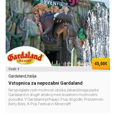
45,00€
Oseb:
1
Gardaland,Italija
Vstopnica za nepozabni Gardaland
Ne spreglejte vseh možnosti obiska zabaviščnega parka
Gardaland in drugih atrakcij med dodatnimi možnostmi
ponudbe. V Gardaland prihajajo 3 top dogodki: Prezzemolo
Berry Bites, K-Pop Festival in Minecraft!