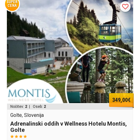
SUPER
CENA
349,00€
Nočitev:
2
| Oseb:
2
Golte, Slovenija
Adrenalinski oddih v Wellness Hotelu Montis,
Golte