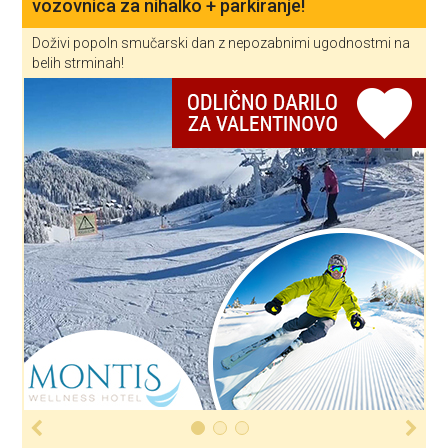
vozovnica za nihalko + parkiranje!
Doživi popoln smučarski dan z nepozabnimi ugodnostmi na
belih strminah!