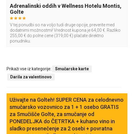
Adrenalinski oddih v Wellness Hotelu Montis,
Golte
V tej ponudbi so na voljo tudi druge opcije, preverite med
dodatnimi možnostmi! Vrednost kupona je 64,00 €. Razliko
255,00 € do polne cene (319,00 €) plačate direktno
ponudniku.
Prikaži vse iz kategorije:
Smučarske karte
Darila za valentinovo
Uživajte na Golteh! SUPER CENA za celodnevno
smučarsko vozovnico za 1 + 1 osebo GRATIS
za Smučišče Golte, za smučanje od
PONEDELJKA do ČETRTKA + kuhano vino in
sladko presenečenje za 2 osebi + povratna