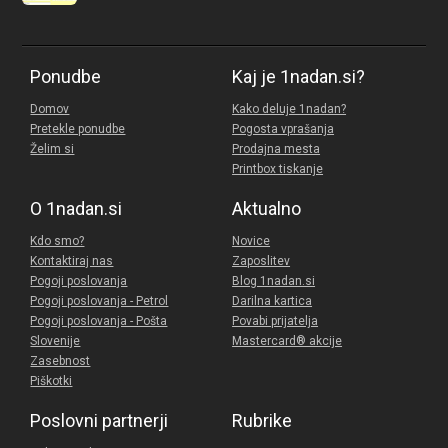
Ponudbe
Kaj je 1nadan.si?
Domov
Kako deluje 1nadan?
Pretekle ponudbe
Pogosta vprašanja
Želim si
Prodajna mesta
Printbox tiskanje
O 1nadan.si
Aktualno
Kdo smo?
Novice
Kontaktiraj nas
Zaposlitev
Pogoji poslovanja
Blog 1nadan.si
Pogoji poslovanja - Petrol
Darilna kartica
Pogoji poslovanja - Pošta
Povabi prijatelja
Slovenije
Mastercard® akcije
Zasebnost
Piškotki
Poslovni partnerji
Rubrike