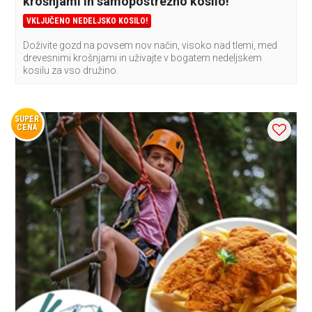
krošnjami in samopostrežno kosilo!
VKLJUČENO NEDELJSKO KOSILO!
Doživite gozd na povsem nov način, visoko nad tlemi, med
drevesnimi krošnjami in uživajte v bogatem nedeljskem
kosilu za vso družino.
SUPER
CENA