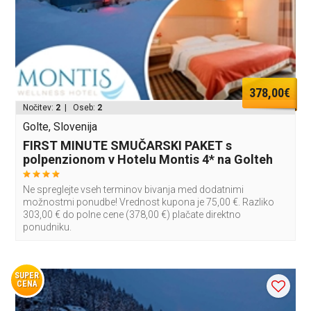
378,00€
Nočitev:
2
| Oseb:
2
Golte, Slovenija
FIRST MINUTE SMUČARSKI PAKET s
polpenzionom v Hotelu Montis 4* na Golteh
Ne spreglejte vseh terminov bivanja med dodatnimi
možnostmi ponudbe! Vrednost kupona je 75,00 €. Razliko
303,00 € do polne cene (378,00 €) plačate direktno
ponudniku.
SUPER
CENA