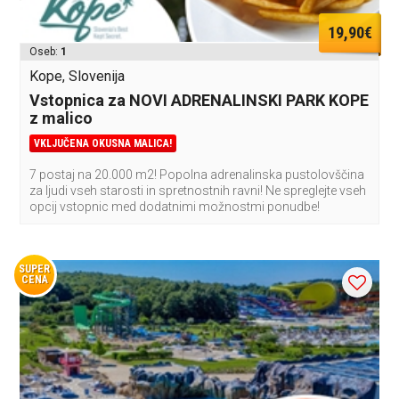
19,90€
Oseb:
1
Kope, Slovenija
Vstopnica za NOVI ADRENALINSKI PARK KOPE
z malico
VKLJUČENA OKUSNA MALICA!
7 postaj na 20.000 m2! Popolna adrenalinska pustolovščina
za ljudi vseh starosti in spretnostnih ravni! Ne spreglejte vseh
opcij vstopnic med dodatnimi možnostmi ponudbe!
SUPER
CENA