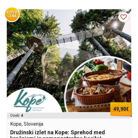
SUPER
CENA
49,90€
Oseb:
4
Kope, Slovenija
Družinski izlet na Kope: Sprehod med