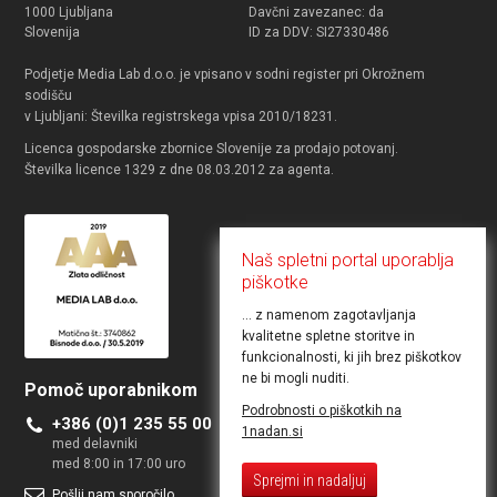
1000 Ljubljana
Davčni zavezanec: da
Slovenija
ID za DDV: SI27330486
Podjetje Media Lab d.o.o. je vpisano v sodni register pri Okrožnem
sodišču
v Ljubljani: Številka registrskega vpisa 2010/18231.
Licenca gospodarske zbornice Slovenije za prodajo potovanj.
Številka licence 1329 z dne 08.03.2012 za agenta.
Naš spletni portal uporablja
piškotke
... z namenom zagotavljanja
kvalitetne spletne storitve in
funkcionalnosti, ki jih brez piškotkov
ne bi mogli nuditi.
Pomoč uporabnikom
Želite objaviti ponudbo
Podrobnosti o piškotkih na
+386 (0)1 235 55 00
Kontakt za poslovne uporabnike
1nadan.si
med delavniki
med 8:00 in 17:00 uro
Sprejmi in nadaljuj
Pošlji nam sporočilo