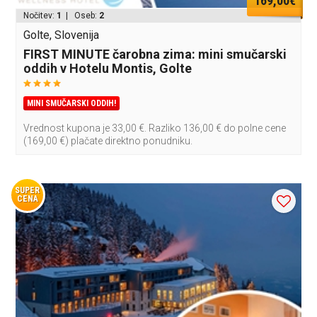
169,00€
Nočitev:
1
| Oseb:
2
Golte, Slovenija
FIRST MINUTE čarobna zima: mini smučarski
oddih v Hotelu Montis, Golte
MINI SMUČARSKI ODDIH!
Vrednost kupona je 33,00 €. Razliko 136,00 € do polne cene
(169,00 €) plačate direktno ponudniku.
SUPER
CENA