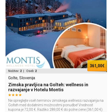
361,00€
Nočitev:
2
| Oseb:
2
Golte, Slovenija
Zimska pravljica na Golteh: wellness in
razvajanje v Hotelu Montis
Ne spreglejte vseh terminov zimskega wellness razvajanja na
Golteh med dodatnimi možnostmi ponudbe! Vrednost
kupona je 72,00 €. Razliko 289,00 € do polne cene (361,00 €)