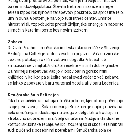
Poleg dveh prostorov za počitek, vam je na voljo še masažni
bazen in doživljajskituši. Številni tretmaji, masaže in nege
telesa izpod rok njihovih terapevtov poskrbijo, da sprostite telo,
um in duha. Gostom je na voljo tudi fitnes center. Umirite
hitrost misli, vzpodbudite pretok življenjske energije in naberite
si moči, s katerimi boste kos novim izzivom.
Zabava
Doživite živahno smučarsko in deskarsko središče v Sloveniji.
Vzdušje na Golteh je vedno veselo in prijazno. V času zimske
sezone potekajo različni zabavni dogodki. V kočah ob
smučiščih se v najljubši družbi veselite v ritmih dobre glasbe.
Za mirnejši klepet vas vabijo v lobby bar in gorsko mini
knjižnico, v kolikor pa si želite nadaljevati večer z več zabave,
se lahko zabavate v baru na terasi hotela ali v baru Ledenica.
Smučarska šola Beli zajec
Tik ob smučišču se nahaja otroški poligon, kjer otroci pričenjajo
svoje prve zavoje. Šola smučanja Beli zajec je najbolj navihana
šola smučanja in deskanja na snegu z dolgoletno tradicijo in
strokovno izobraženimi učitelji smučanja. Nudijo individualne
kot tudi skupinske tečaje, veliko izkušenj so si skozi leta nabrali
tudi z učenci s posebnimi potrebami. Smučarska šola se