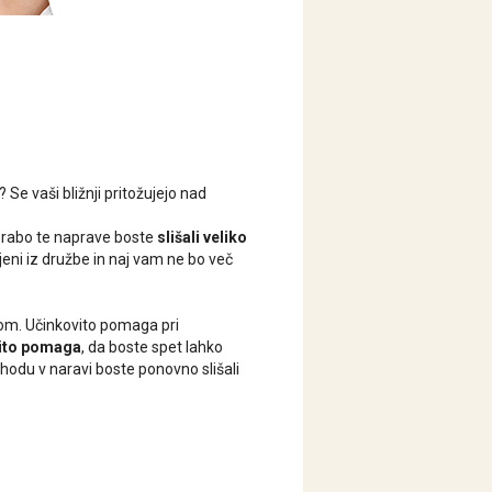
 Se vaši bližnji pritožujejo nad
orabo te naprave boste
slišali veliko
njeni iz družbe in naj vam ne bo več
om. Učinkovito pomaga pri
ito pomaga
, da boste spet lahko
rehodu v naravi boste ponovno slišali