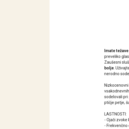
Imate težave
preveliko glas
Zaušesni slu
bolje
. Uživaj
nerodno sodel
Nizkocenovni 
vsakodnevnih 
sodelovali pri
ptičje petje, 
LASTNOSTI:
- Ojači zvoke
- Frekvenčno