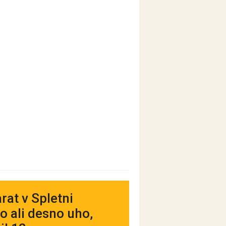
rat v Spletni
vo ali desno uho,