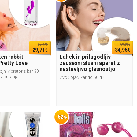
59,97€
69,90€
29,71€
34,95€
en rabbit
Lahek in prilagodljiv
Pretty Love
zaušesni slušni aparat z
nastavljivo glasnostjo
jni vibrator s kar 30
ibriranja!
Zvok ojači kar do 50 dB!
-52%