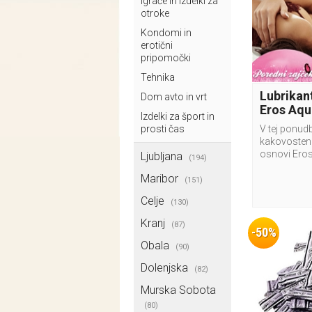
Igrače in izdelki za
otroke
Kondomi in
erotični
pripomočki
Tehnika
Lubrikan
Dom avto in vrt
Eros Aqu
Izdelki za šport in
prosti čas
V tej ponudb
kakovosten 
osnovi Eros
Ljubljana
(194)
Maribor
(151)
Celje
(130)
Kranj
(87)
-50%
Obala
(90)
Dolenjska
(82)
Murska Sobota
(80)