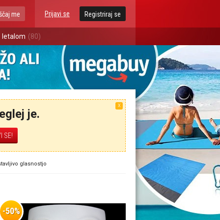
Prijavi se
ščaj me
Registriraj se
 letalom
(80)
X
glej je.
tavljivo glasnostjo
-50%