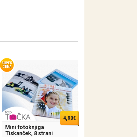
SUPER
CENA
4,90€
Mini fotoknjiga
Tiskanček, 8 strani