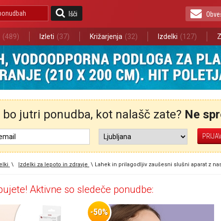
Išči
Obve
(489)
Izleti
(37)
Križarjenja
(32)
Izdelki
(127)
Z
bo jutri ponudba, kot nalašč zate?
Ne spre
elki
\
Izdelki za lepoto in zdravje
\
Lahek in prilagodljiv zaušesni slušni aparat z nas
ujete! Aktivne so sledeče ponudbe:
-50%