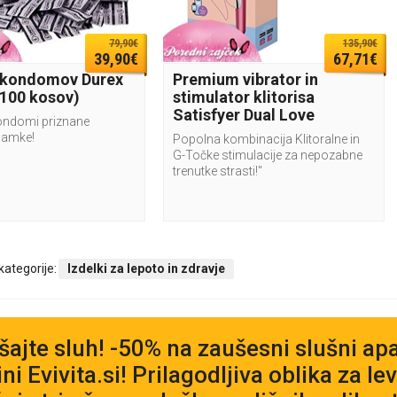
79,90€
135,90€
39,90€
67,71€
 kondomov Durex
Premium vibrator in
100 kosov)
stimulator klitorisa
Satisfyer Dual Love
kondomi priznane
namke!
Popolna kombinacija Klitoralne in
G-Točke stimulacije za nepozabne
trenutke strasti!"
 kategorije:
Izdelki za lepoto in zdravje
jšajte sluh! -50% na zaušesni slušni apa
ni Evivita.si! Prilagodljiva oblika za le