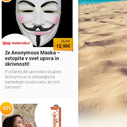
25,80€
12,90€
2x Anonymous Maska –
vstopite v svet upora in
skrivnosti!
Postanite del uporniške skupine
Anonymous in izstopajte na
naslednjem pustovanju ali noči
čarovnic!
-55%