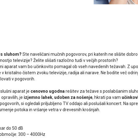
 s sluhom?
Ste naveličani mučnih pogovorov, pri katerih ne slišite dobro?
nostjo televizije? Želite slišati razločno tudi v večjih prostorih?
šni aparat vam bo učinkovito pomagal ob vseh navedenih težavah. Z up
te v kristalno čistem zvoku televizije, radija ali narave. Ne bodite več odri
ovati v pogovorih.
slušni aparat je
cenovno ugodna
rešitev za težave s poslabšanim sluh
opravilih, je
izjemno lahek
,
udoben za nošenje
, hkrati pa vam
učinkov
 pogovorih, si ogledali priljubljeno TV oddajo ali poslušali koncert. Na sp
šumenje potoka in vršanje vetra v drevesnih krošnjah.
 kar do 50 dB
 območje: 300 – 4000Hz