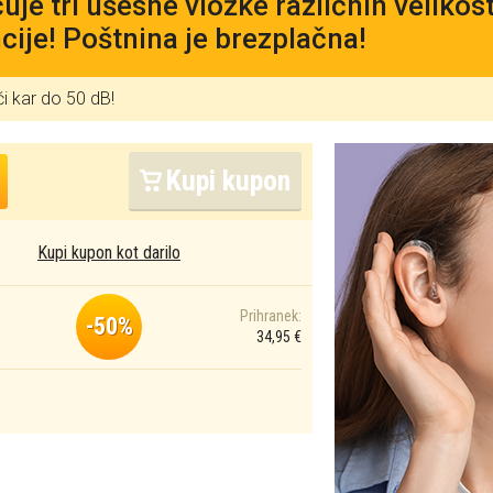
čuje tri ušesne vložke različnih veliko
cije! Poštnina je brezplačna!
i kar do 50 dB!
Kupi kupon
Kupi kupon kot darilo
Prihranek:
-50%
34,95 €