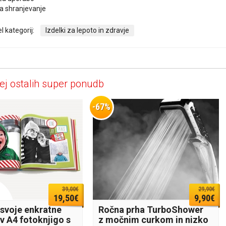
za shranjevanje
l kategorij:
Izdelki za lepoto in zdravje
ej ostalih super ponudb
-67%
39,00€
29,90€
19,50€
9,90€
 svoje enkratne
Ročna prha TurboShower
v A4 fotoknjigo s
z močnim curkom in nizko