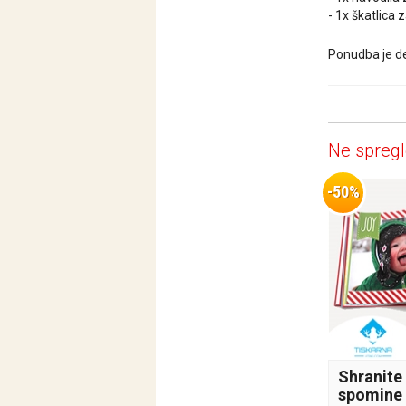
- 1x škatlica 
Ponudba je de
Ne spregl
-50%
Shranite
spomine 