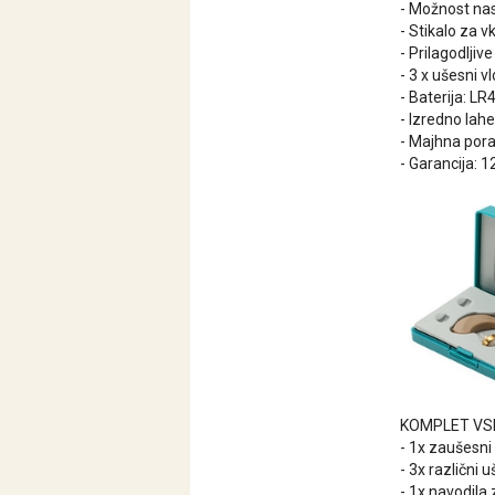
- Možnost nas
- Stikalo za vk
- Prilagodljiv
- 3 x ušesni v
- Baterija: LR
- Izredno lah
- Majhna pora
- Garancija: 
KOMPLET VS
- 1x zaušesni
- 3x različni 
- 1x navodila