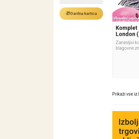
🎁
Darilna kartica
Komplet
London (
Zanesljivi 
blagovne z
Prikaži vse iz
Izbol
trgovi