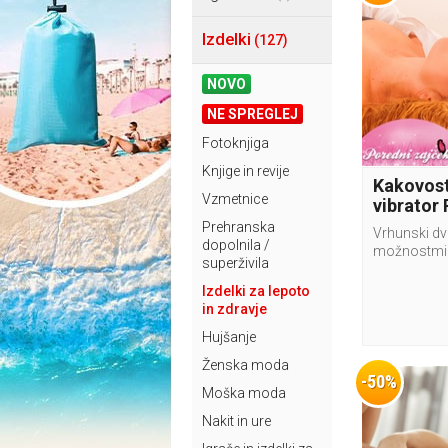
Izdelki
(127)
NOVO
NE SPREGLEJ
Fotoknjiga
Knjige in revije
Kakovost
Vzmetnice
vibrator 
Prehranska
Vrhunski dvo
dopolnila /
možnostmi v
superživila
Izdelki za lepoto
in zdravje
Hujšanje
Ženska moda
-50%
Moška moda
Nakit in ure