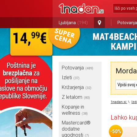
Ljubljana
(194)
Potovanja
Potovanja
(489)
Morda 
Izleti
(37)
Križarjenja
(32)
Z letalom
(80)
1nadan.si
\
Izd
Kopanje in
wellness
(38)
Lahko kup
Mastercard®
dodatne
-50%
ugodnosti
(7)