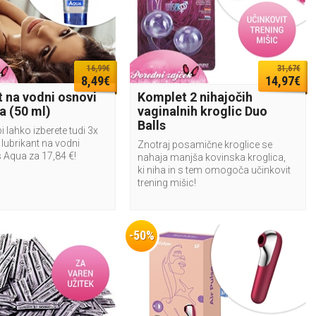
16,99€
31,67€
8,49€
14,97€
t na vodni osnovi
Komplet 2 nihajočih
a (50 ml)
vaginalnih kroglic Duo
Balls
i lahko izberete tudi 3x
lubrikant na vodni
Znotraj posamične kroglice se
 Aqua za 17,84 €!
nahaja manjša kovinska kroglica,
ki niha in s tem omogoča učinkovit
trening mišic!
-50%