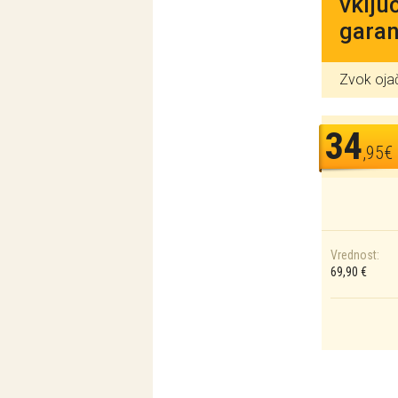
vklju
garan
Zvok ojač
34
,95€
Vrednost:
69,90 €