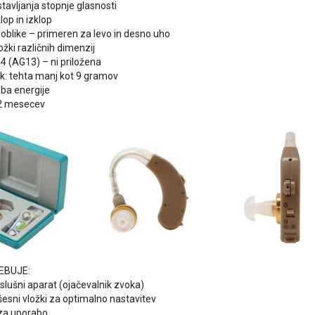
tavljanja stopnje glasnosti
lop in izklop
e oblike – primeren za levo in desno uho
ložki različnih dimenzij
44 (AG13) – ni priložena
ek: tehta manj kot 9 gramov
ba energije
12 mesecev
EBUJE:
 slušni aparat (ojačevalnik zvoka)
ušesni vložki za optimalno nastavitev
 za uporabo