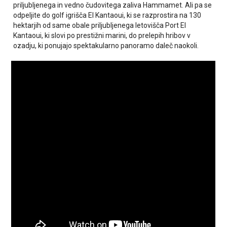
priljubljenega in vedno čudovitega zaliva Hammamet. Ali pa se
odpeljite do golf igrišča El Kantaoui, ki se razprostira na 130
hektarjih od same obale priljubljenega letovišča Port El
Kantaoui, ki slovi po prestižni marini, do prelepih hribov v
ozadju, ki ponujajo spektakularno panoramo daleč naokoli.