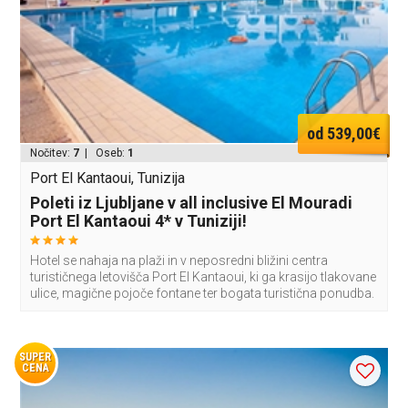
od 539,00€
Nočitev:
7
| Oseb:
1
Port El Kantaoui, Tunizija
Poleti iz Ljubljane v all inclusive El Mouradi
Port El Kantaoui 4* v Tuniziji!
Hotel se nahaja na plaži in v neposredni bližini centra
turističnega letovišča Port El Kantaoui, ki ga krasijo tlakovane
ulice, magične pojoče fontane ter bogata turistična ponudba.
SUPER
CENA