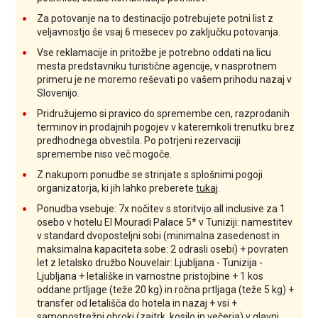
Za potovanje na to destinacijo potrebujete potni list z
veljavnostjo še vsaj 6 mesecev po zaključku potovanja.
Vse reklamacije in pritožbe je potrebno oddati na licu
mesta predstavniku turistične agencije, v nasprotnem
primeru je ne moremo reševati po vašem prihodu nazaj v
Slovenijo.
Pridružujemo si pravico do spremembe cen, razprodanih
terminov in prodajnih pogojev v kateremkoli trenutku brez
predhodnega obvestila. Po potrjeni rezervaciji
spremembe niso več mogoče.
Z nakupom ponudbe se strinjate s splošnimi pogoji
organizatorja, ki jih lahko preberete
tukaj
.
Ponudba vsebuje: 7x nočitev s storitvijo all inclusive za 1
osebo v hotelu El Mouradi Palace 5* v Tuniziji: namestitev
v standard dvoposteljni sobi (minimalna zasedenost in
maksimalna kapaciteta sobe: 2 odrasli osebi) + povraten
let z letalsko družbo Nouvelair: Ljubljana - Tunizija -
Ljubljana + letališke in varnostne pristojbine + 1 kos
oddane prtljage (teže 20 kg) in ročna prtljaga (teže 5 kg) +
transfer od letališča do hotela in nazaj + vsi +
samopostrežni obroki (zajtrk, kosilo in večerja) v glavni