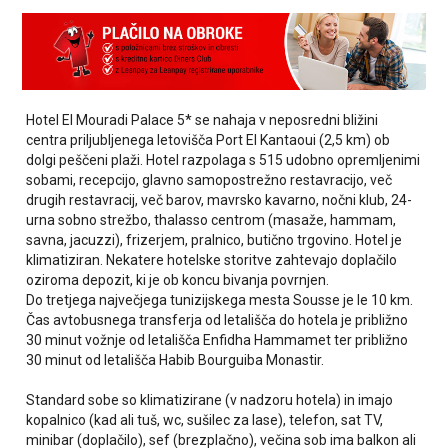
Hotel El Mouradi Palace 5* se nahaja v neposredni bližini
centra priljubljenega letovišča Port El Kantaoui (2,5 km) ob
dolgi peščeni plaži. Hotel razpolaga s 515 udobno opremljenimi
sobami, recepcijo, glavno samopostrežno restavracijo, več
drugih restavracij, več barov, mavrsko kavarno, nočni klub, 24-
urna sobno strežbo, thalasso centrom (masaže, hammam,
savna, jacuzzi), frizerjem, pralnico, butično trgovino. Hotel je
klimatiziran. Nekatere hotelske storitve zahtevajo doplačilo
oziroma depozit, ki je ob koncu bivanja povrnjen.
Do tretjega največjega tunizijskega mesta Sousse je le 10 km.
Čas avtobusnega transferja od letališča do hotela je približno
30 minut vožnje od letališča Enfidha Hammamet ter približno
30 minut od letališča Habib Bourguiba Monastir.
Standard sobe so klimatizirane (v nadzoru hotela) in imajo
kopalnico (kad ali tuš, wc, sušilec za lase), telefon, sat TV,
minibar (doplačilo), sef (brezplačno), večina sob ima balkon ali