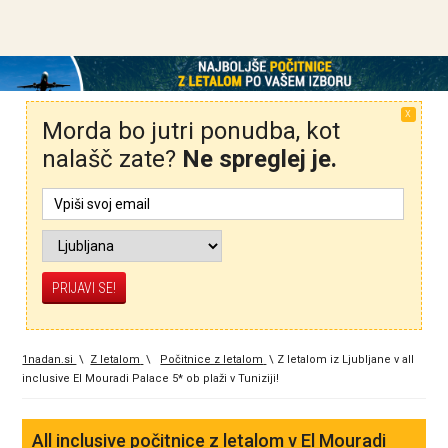
X
Morda bo jutri ponudba, kot
nalašč zate?
Ne spreglej je.
1nadan.si
\
Z letalom
\
Počitnice z letalom
\
Z letalom iz Ljubljane v all
inclusive El Mouradi Palace 5* ob plaži v Tuniziji!
All inclusive počitnice z letalom v El Mouradi