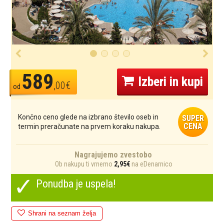
589
Izberi in kupi
,00€
od
Končno ceno glede na izbrano število oseb in
SUPER
CENA
termin preračunate na prvem koraku nakupa.
Nagrajujemo zvestobo
Ob nakupu ti vrnemo
2,95€
na eDenarnico
✓
Ponudba je uspela!
Shrani na seznam želja