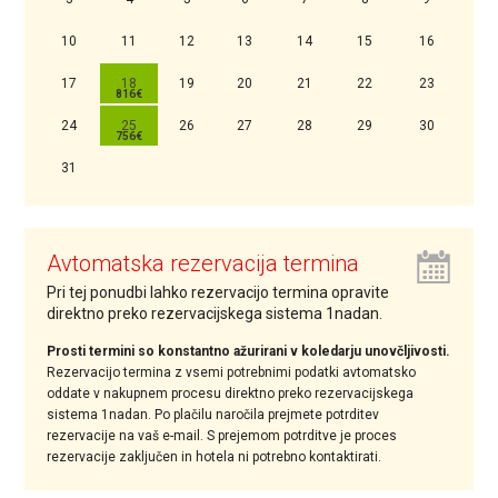
10
11
12
13
14
15
16
17
18
19
20
21
22
23
24
25
26
27
28
29
30
31
Avtomatska rezervacija termina
Pri tej ponudbi lahko rezervacijo termina opravite
direktno preko rezervacijskega sistema 1nadan.
Prosti termini so konstantno ažurirani v koledarju unovčljivosti.
Rezervacijo termina z vsemi potrebnimi podatki avtomatsko
oddate v nakupnem procesu direktno preko rezervacijskega
sistema 1nadan. Po plačilu naročila prejmete potrditev
rezervacije na vaš e-mail. S prejemom potrditve je proces
rezervacije zaključen in hotela ni potrebno kontaktirati.