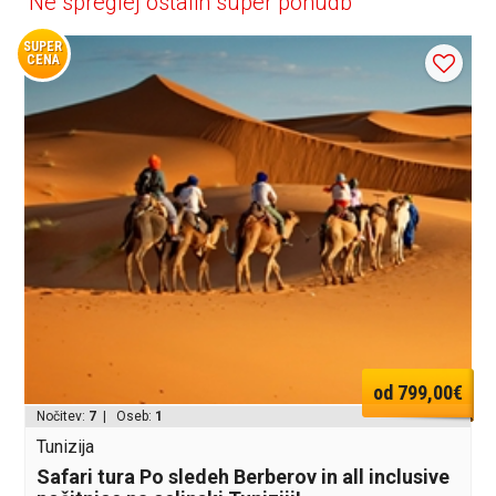
Ne spreglej ostalih super ponudb
SUPER
CENA
od 799,00€
Nočitev:
7
| Oseb:
1
Tunizija
Safari tura Po sledeh Berberov in all inclusive