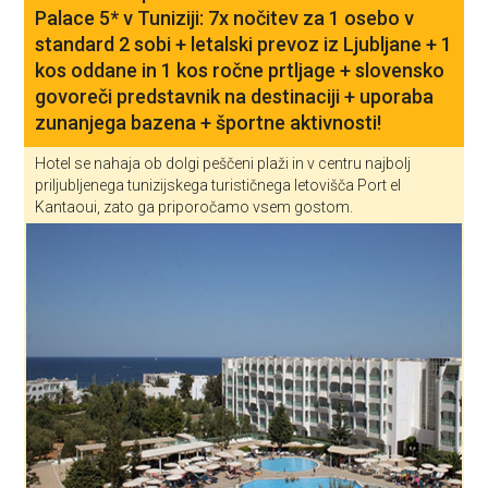
Palace 5* v Tuniziji: 7x nočitev za 1 osebo v
standard 2 sobi + letalski prevoz iz Ljubljane + 1
kos oddane in 1 kos ročne prtljage + slovensko
govoreči predstavnik na destinaciji + uporaba
zunanjega bazena + športne aktivnosti!
Hotel se nahaja ob dolgi peščeni plaži in v centru najbolj
priljubljenega tunizijskega turističnega letovišča Port el
Kantaoui, zato ga priporočamo vsem gostom.