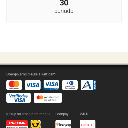
30
ponudb
Omogočamo plačila s karticami
Nakup na prodajnem mestu
Leanpay
VALÚ