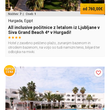
od 760,00€
Nočitev:
7
| Oseb:
1
Hurgada, Egipt
All inclusive počitnice z letalom iz Ljubljane v
Siva Grand Beach 4* v Hurgadi!
Hotel z zasebno peščeno plažo, zunanjim bazenom in
otroškim bazenom, na voljo so tudi namizni tenis, bilijard ter
odbojka na mivki.
SUPER
CENA