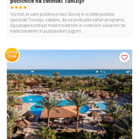
počitnice na celinski Tuniziji!
Vsi tisti, ki vam počitnice niso dovolj in si želite pobliže
spoznati Tunizijo, vabljeni, da se pridružite safari programu.
Spoznajte kontrast med modernim in cvetočim severom ter
tradicionalnim in puščavskim jugom.
SUPER
CENA