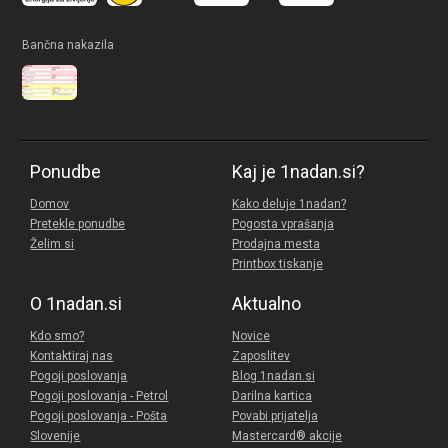
Bančna nakazila
Ponudbe
Kaj je 1nadan.si?
Domov
Kako deluje 1nadan?
Pretekle ponudbe
Pogosta vprašanja
Želim si
Prodajna mesta
Printbox tiskanje
O 1nadan.si
Aktualno
Kdo smo?
Novice
Kontaktiraj nas
Zaposlitev
Pogoji poslovanja
Blog 1nadan.si
Pogoji poslovanja - Petrol
Darilna kartica
Pogoji poslovanja - Pošta
Povabi prijatelja
Slovenije
Mastercard® akcije