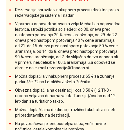
Rezervacijo opravite v nakupnem procesu direktno preko
rezervacijskega sistema 1nadan.
V primeru odpovedi potovanja velja Media Lab odpovedna
lestvica, stroški potnika so sledeči: do 30. dneva pred
nastopom potovanja 20 % cene aranžmaja, od 29. do 22.
dneva pred nastopom potovanja 40 % cene aranžmaja,
od 21. do 15. dneva pred nastopom potovanja 50 % cene
aranžmaja, od 14. do 8. dneva pred nastopom potovanja
90 % cene aranžmaja, od 7. do vključno dneva odhoda ali
v primeru neudeležbe 100% aranžmaja. Za odpoved se
obrnite na e-mail
rezervacije@1nadan.si
.
Možna doplačila v nakupnem procesu: 65 € za zunanje
parkirišče P2 na Letališču Jožeta Pučnika.
Obvezna doplačila na destinaciji: cca 3,50 € (12 TND -
uradna veljavna denarna valuta Tunizije)/osebo nad 12
let/dan za turistično takso.
Možna doplačila na destinaciji: različni fakultativni izleti
pri predstavniku na destinaciji.
Na povpraševanje: enoposteljna soba, več dnevne
počitnice, ostale kombinacije potnikov.