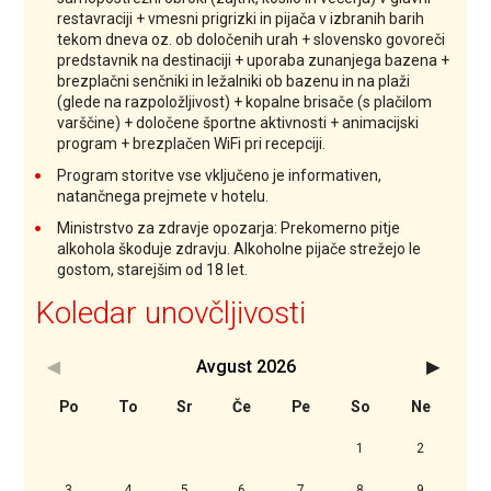
restavraciji + vmesni prigrizki in pijača v izbranih barih
tekom dneva oz. ob določenih urah + slovensko govoreči
predstavnik na destinaciji + uporaba zunanjega bazena +
brezplačni senčniki in ležalniki ob bazenu in na plaži
(glede na razpoložljivost) + kopalne brisače (s plačilom
varščine) + določene športne aktivnosti + animacijski
program + brezplačen WiFi pri recepciji.
Program storitve vse vključeno je informativen,
natančnega prejmete v hotelu.
Ministrstvo za zdravje opozarja: Prekomerno pitje
alkohola škoduje zdravju. Alkoholne pijače strežejo le
gostom, starejšim od 18 let.
Koledar unovčljivosti
Avgust
2026
<Prejšnji
Nasledn
Po
To
Sr
Če
Pe
So
Ne
1
2
3
4
5
6
7
8
9