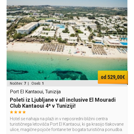
od 529,00€
Nočitev:
7
| Oseb:
1
Port El Kantaoui, Tunizija
Poleti iz Ljubljane v all inclusive El Mouradi
Club Kantaoui 4* v Tuniziji!
Hotel se nahaja na plaži in v neposredni bližini centra
turističnega letovišča Port El Kantaoui, ki ga krasijo tlakovane
ulice, magične pojoče fontane ter bogata turistična ponudba.