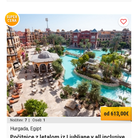
SUPER
CENA
od 613,00€
Nočitev:
7
| Oseb:
1
Hurgada, Egipt
Počitnice z letalom iz Ljubljane v all inclusive