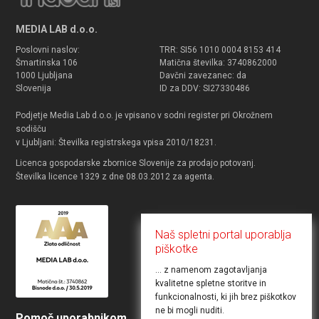
MEDIA LAB d.o.o.
Poslovni naslov:
TRR: SI56 1010 0004 8153 414
Šmartinska 106
Matična številka: 3740862000
1000 Ljubljana
Davčni zavezanec: da
Slovenija
ID za DDV: SI27330486
Podjetje Media Lab d.o.o. je vpisano v sodni register pri Okrožnem
sodišču
v Ljubljani: Številka registrskega vpisa 2010/18231.
Licenca gospodarske zbornice Slovenije za prodajo potovanj.
Številka licence 1329 z dne 08.03.2012 za agenta.
Naš spletni portal uporablja
piškotke
... z namenom zagotavljanja
kvalitetne spletne storitve in
funkcionalnosti, ki jih brez piškotkov
ne bi mogli nuditi.
Pomoč uporabnikom
Želite objaviti ponudbo