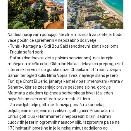
Na destinaciji vam ponujajo številne možnosti za izlete, ki bodo
vaše počitnice spremenili v nepozabno doživetje:
- Tunis - Kartagina - Sidi Bou Said (enodnevni izlet s kosilom)
- Friguia safari park
- Safari (dvodnevni izlet s polnim penzionom): najstarejša
mošeja na afriški celini Okba Ibn Nafaa, delavnica preprog, izlet
s terenskimi vozili do gorske oaze Chebika in off road vožnja v
Sahari ter ogled kulis filma Vojna zvez, največje slano jezero
Tunizije Chott El Jerid, jahanje kamel v oazi imenovani »Vrata v
Saharo«, kjer se začenjajo prave peščene sipine, gorovje
Matmata z gledom tipičnega berberskega bivališča, eden
največjih rimskih amfiteatrov v mestu El Jem.
- Za vse ljubitelje golfa se Tunizija ponaša s kar nekaj
priljubljenimi, urejenimi in velikimi golf igrišči. Priporočamo
Citrus golf club - Hammamet v neposredni bližini sedmih
čudovitih jezer in ogromnih nasadov oljk, razprostira pa se na
173 hektarjih površine in je le nekaj minut oddaljeno od