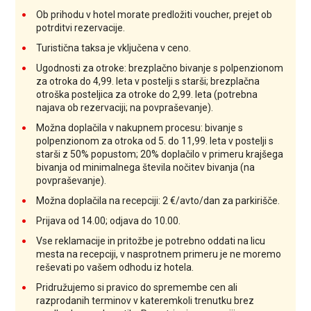
Ob prihodu v hotel morate predložiti voucher, prejet ob
potrditvi rezervacije.
Turistična taksa je vključena v ceno.
Ugodnosti za otroke: brezplačno bivanje s polpenzionom
za otroka do 4,99. leta v postelji s starši; brezplačna
otroška posteljica za otroke do 2,99. leta (potrebna
najava ob rezervaciji; na povpraševanje).
Možna doplačila v nakupnem procesu: bivanje s
polpenzionom za otroka od 5. do 11,99. leta v postelji s
starši z 50% popustom; 20% doplačilo v primeru krajšega
bivanja od minimalnega števila nočitev bivanja (na
povpraševanje).
Možna doplačila na recepciji: 2 €/avto/dan za parkirišče.
Prijava od 14.00; odjava do 10.00.
Vse reklamacije in pritožbe je potrebno oddati na licu
mesta na recepciji, v nasprotnem primeru je ne moremo
reševati po vašem odhodu iz hotela.
Pridružujemo si pravico do spremembe cen ali
razprodanih terminov v kateremkoli trenutku brez