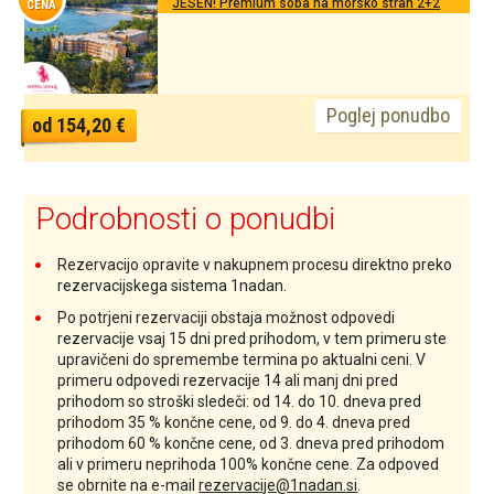
JESEN! Premium soba na morsko stran 2+2
CENA
Poglej ponudbo
od 154,20 €
Podrobnosti o ponudbi
Rezervacijo opravite v nakupnem procesu direktno preko
rezervacijskega sistema 1nadan.
Po potrjeni rezervaciji obstaja možnost odpovedi
rezervacije vsaj 15 dni pred prihodom, v tem primeru ste
upravičeni do spremembe termina po aktualni ceni. V
primeru odpovedi rezervacije 14 ali manj dni pred
prihodom so stroški sledeči: od 14. do 10. dneva pred
prihodom 35 % končne cene, od 9. do 4. dneva pred
prihodom 60 % končne cene, od 3. dneva pred prihodom
ali v primeru neprihoda 100% končne cene. Za odpoved
se obrnite na e-mail
rezervacije@1nadan.si
.