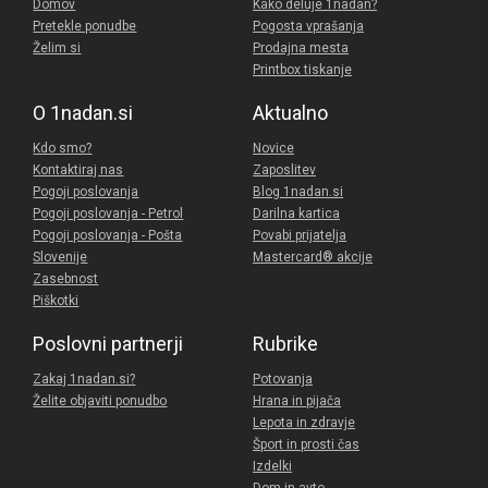
Domov
Kako deluje 1nadan?
Pretekle ponudbe
Pogosta vprašanja
Želim si
Prodajna mesta
Printbox tiskanje
O 1nadan.si
Aktualno
Kdo smo?
Novice
Kontaktiraj nas
Zaposlitev
Pogoji poslovanja
Blog 1nadan.si
Pogoji poslovanja - Petrol
Darilna kartica
Pogoji poslovanja - Pošta
Povabi prijatelja
Slovenije
Mastercard® akcije
Zasebnost
Piškotki
Poslovni partnerji
Rubrike
Zakaj 1nadan.si?
Potovanja
Želite objaviti ponudbo
Hrana in pijača
Lepota in zdravje
Šport in prosti čas
Izdelki