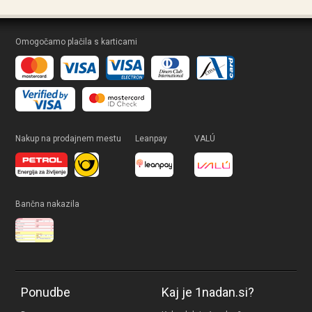
Omogočamo plačila s karticami
Nakup na prodajnem mestu
Leanpay
VALÚ
Bančna nakazila
Ponudbe
Kaj je 1nadan.si?