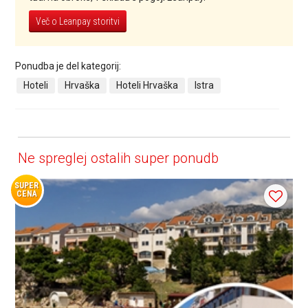
Več o Leanpay storitvi
Ponudba je del kategorij:
Hoteli
Hrvaška
Hoteli Hrvaška
Istra
Ne spreglej ostalih super ponudb
SUPER
CENA