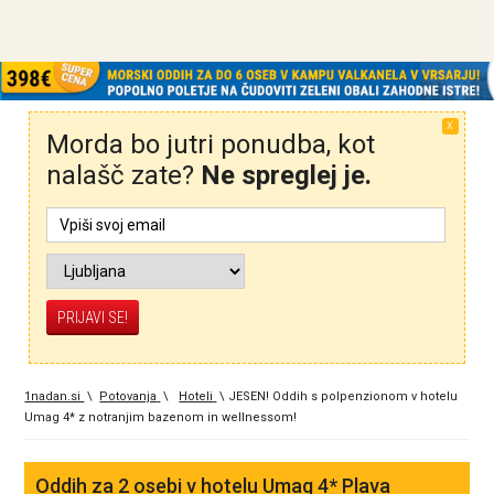
X
Morda bo jutri ponudba, kot
nalašč zate?
Ne spreglej je.
1nadan.si
\
Potovanja
\
Hoteli
\
JESEN! Oddih s polpenzionom v hotelu
Umag 4* z notranjim bazenom in wellnessom!
Oddih za 2 osebi v hotelu Umag 4* Plava