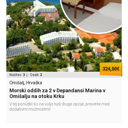
324,00€
Nočitev:
3
| Oseb:
2
Omišalj, Hrvaška
Morski oddih za 2 v Depandansi Marina v
Omišalju na otoku Krku
V tej ponudbi so na voljo tudi druge opcije, preverite med
dodatnimi možnostmi!