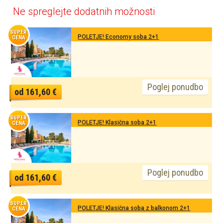
Ne spreglejte dodatnih možnosti
SUPER
POLETJE! Economy soba 2+1
CENA
Poglej ponudbo
od 161,60 €
SUPER
POLETJE! Klasična soba 2+1
CENA
Poglej ponudbo
od 161,60 €
SUPER
POLETJE! Klasična soba z balkonom 2+1
CENA