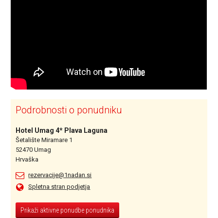
Podrobnosti o ponudniku
Hotel Umag 4* Plava Laguna
Šetalište Miramare 1
52470 Umag
Hrvaška
rezervacije@1nadan.si
Spletna stran podjetja
Prikaži aktivne ponudbe ponudnika