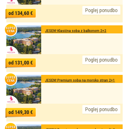
Poglej ponudbo
od 134,60 €
SUPER
JESEN! Klasična soba z balkonom 2+2
CENA
Poglej ponudbo
od 131,00 €
SUPER
JESEN! Premium soba na morsko stran 2+1
CENA
Poglej ponudbo
od 149,30 €
SUPER