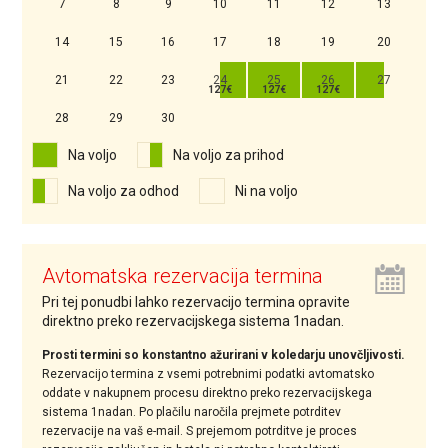
7
8
9
10
11
12
13
14
15
16
17
18
19
20
21
22
23
24
25
26
27
28
29
30
Na voljo
Na voljo za prihod
Na voljo za odhod
Ni na voljo
Avtomatska rezervacija termina
Pri tej ponudbi lahko rezervacijo termina opravite
direktno preko rezervacijskega sistema 1nadan.
Prosti termini so konstantno ažurirani v koledarju unovčljivosti.
Rezervacijo termina z vsemi potrebnimi podatki avtomatsko
oddate v nakupnem procesu direktno preko rezervacijskega
sistema 1nadan. Po plačilu naročila prejmete potrditev
rezervacije na vaš e-mail. S prejemom potrditve je proces