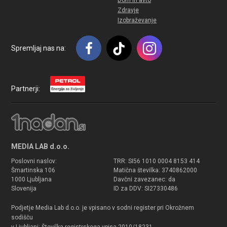
Dom in avto
Zdravje
Izobraževanje
Spremljaj nas na:
Partnerji:
MEDIA LAB d.o.o.
Poslovni naslov:
TRR: SI56 1010 0004 8153 414
Šmartinska 106
Matična številka: 3740862000
1000 Ljubljana
Davčni zavezanec: da
Slovenija
ID za DDV: SI27330486
Podjetje Media Lab d.o.o. je vpisano v sodni register pri Okrožnem
sodišču