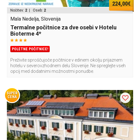
224,00€
Nočitev:
2
| Oseb:
2
Mala Nedelja, Slovenija
Termalne počitnice za dve osebi v Hotelu
Bioterme 4*
POLETNE POČITNICE!
Preživite sproščujoče počitnice v edinem okolju prijaznem
hotelu v severovzhodnem delu Slovenije. Ne spreglejte vseh
opcij med dodatnimi možnostmi ponudbe.
SUPER
CENA