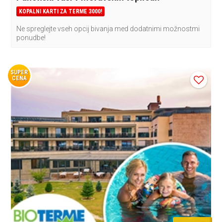
KOPALNI KARTI ZA TERME 3000!
Ne spreglejte vseh opcij bivanja med dodatnimi možnostmi
ponudbe!
SUPER
CENA