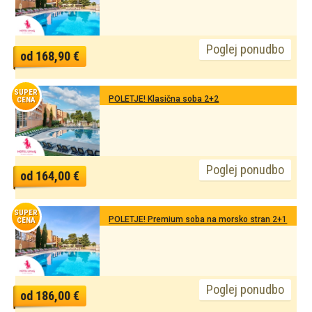
Poglej ponudbo
od 168,90 €
SUPER
POLETJE! Klasična soba 2+2
CENA
Poglej ponudbo
od 164,00 €
SUPER
POLETJE! Premium soba na morsko stran 2+1
CENA
Poglej ponudbo
od 186,00 €