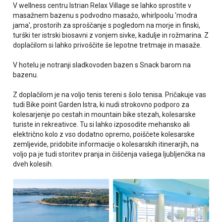
V wellness centru Istrian Relax Village se lahko sprostite v
masažnem bazenu s podvodno masažo, whirlpoolu 'modra
jama', prostorih za sproščanje s pogledom na morje in finski,
turški ter istrski biosavni z vonjem sivke, kadulje in rožmarina. Z
doplačilom si lahko privoščite še lepotne tretmaje in masaže.
V hotelu je notranji sladkovoden bazen s Snack barom na
bazenu.
Z doplačilom je na voljo tenis tereni s šolo tenisa. Pričakuje vas
tudi Bike point Garden Istra, ki nudi strokovno podporo za
kolesarjenje po cestah in mountain bike stezah, kolesarske
turiste in rekreativce. Tu si lahko izposodite mehansko ali
električno kolo z vso dodatno opremo, poiščete kolesarske
zemljevide, pridobite informacije o kolesarskih itinerarjih, na
voljo pa je tudi storitev pranja in čiščenja vašega ljubljenčka na
dveh kolesih.