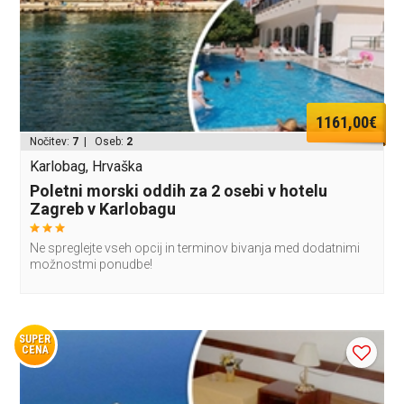
1161,00€
Nočitev:
7
| Oseb:
2
Karlobag, Hrvaška
Poletni morski oddih za 2 osebi v hotelu
Zagreb v Karlobagu
Ne spreglejte vseh opcij in terminov bivanja med dodatnimi
možnostmi ponudbe!
SUPER
CENA