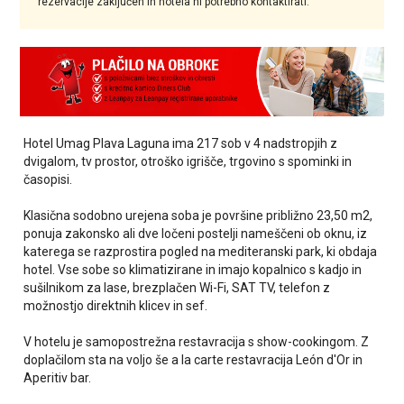
rezervacije zaključen in hotela ni potrebno kontaktirati.
Hotel Umag Plava Laguna ima 217 sob v 4 nadstropjih z
dvigalom, tv prostor, otroško igrišče, trgovino s spominki in
časopisi.
Klasična sodobno urejena soba je površine približno 23,50 m2,
ponuja zakonsko ali dve ločeni postelji nameščeni ob oknu, iz
katerega se razprostira pogled na mediteranski park, ki obdaja
hotel. Vse sobe so klimatizirane in imajo kopalnico s kadjo in
sušilnikom za lase, brezplačen Wi-Fi, SAT TV, telefon z
možnostjo direktnih klicev in sef.
V hotelu je samopostrežna restavracija s show-cookingom. Z
doplačilom sta na voljo še a la carte restavracija León d'Or in
Aperitiv bar.