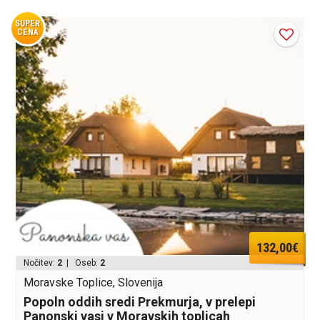
SUPER
CENA
132,00€
Nočitev:
2
| Oseb:
2
Moravske Toplice, Slovenija
Popoln oddih sredi Prekmurja, v prelepi
Panonski vasi v Moravskih toplicah