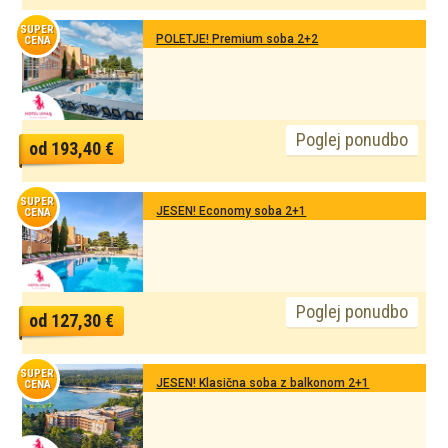
SUPER
POLETJE! Premium soba 2+2
CENA
Poglej ponudbo
od 193,40 €
SUPER
JESEN! Economy soba 2+1
CENA
Poglej ponudbo
od 127,30 €
SUPER
JESEN! Klasična soba z balkonom 2+1
CENA