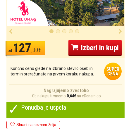
127
Izberi in kupi
,30€
od
Končno ceno glede na izbrano število oseb in
SUPER
CENA
termin preračunate na prvem koraku nakupa.
Nagrajujemo zvestobo
Ob nakupu ti vrnemo
0,64€
na eDenarnico
✓
Ponudba je uspela!
Shrani na seznam želja