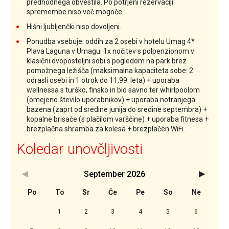
predhodnega obvestila. Po potrjeni rezervaciji
spremembe niso več mogoče.
Hišni ljubljenčki niso dovoljeni.
Ponudba vsebuje: oddih za 2 osebi v hotelu Umag 4*
Plava Laguna v Umagu: 1x nočitev s polpenzionom v
klasični dvoposteljni sobi s pogledom na park brez
pomožnega ležišča (maksimalna kapaciteta sobe: 2
odrasli osebi in 1 otrok do 11,99. leta) + uporaba
wellnessa s turško, finsko in bio savno ter whirlpoolom
(omejeno število uporabnikov) + uporaba notranjega
bazena (zaprt od sredine junija do sredine septembra) +
kopalne brisače (s plačilom varščine) + uporaba fitnesa +
brezplačna shramba za kolesa + brezplačen WiFi.
Koledar unovčljivosti
September
2026
<Prejšnji
Nasledn
Po
To
Sr
Če
Pe
So
Ne
1
2
3
4
5
6