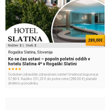
289,00€
Nočitev:
2
| Oseb:
2
Rogaška Slatina, Slovenija
Ko se čas ustavi – popoln poletni oddih v
hotelu Slatina 4* v Rogaški Slatini
Sodoben zdraviliški zdravstveni center! Vrednost kupona je
57,80 €. Razliko 231,20 € do polne cene (289,00 €) plačate
direktno ponudniku.