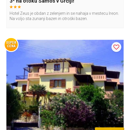
3* na otoku Samos v Grčiji!
Hotel Zeus je obdan z zelenjem in se nahaja v mestecu Ireon.
Na voljo sta zunanji bazen in otroški bazen.
SUPER
CENA