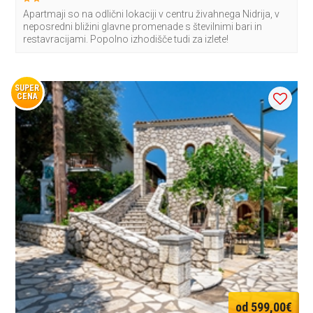
Apartmaji so na odlični lokaciji v centru živahnega Nidrija, v
neposredni bližini glavne promenade s številnimi bari in
restavracijami. Popolno izhodišče tudi za izlete!
SUPER
CENA
od 599,00€