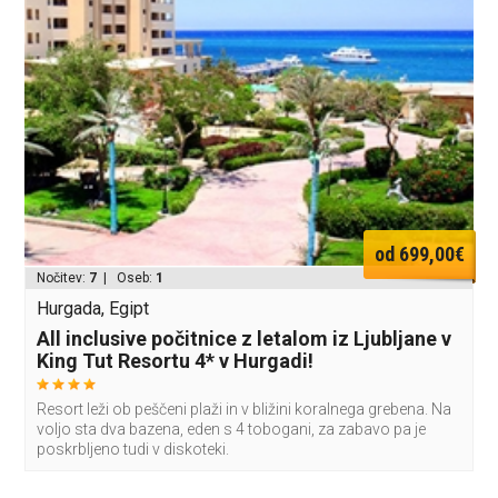
od 699,00€
Nočitev:
7
| Oseb:
1
Hurgada, Egipt
All inclusive počitnice z letalom iz Ljubljane v
King Tut Resortu 4* v Hurgadi!
Resort leži ob peščeni plaži in v bližini koralnega grebena. Na
voljo sta dva bazena, eden s 4 tobogani, za zabavo pa je
poskrbljeno tudi v diskoteki.