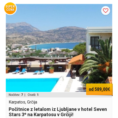
SUPER
CENA
od 589,00€
Nočitev:
7
| Oseb:
1
Karpatos, Grčija
Počitnice z letalom iz Ljubljane v hotel Seven
Stars 3* na Karpatosu v Grčiji!