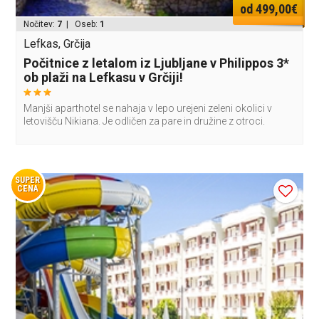
od 499,00€
Nočitev:
7
| Oseb:
1
Lefkas, Grčija
Počitnice z letalom iz Ljubljane v Philippos 3*
ob plaži na Lefkasu v Grčiji!
Manjši aparthotel se nahaja v lepo urejeni zeleni okolici v
letovišču Nikiana. Je odličen za pare in družine z otroci.
SUPER
CENA