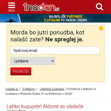
X
Morda bo jutri ponudba, kot
nalašč zate?
Ne spreglej je.
1nadan.si
\
Z letalom
\
Letališče Ljubljana
\
Počitnice z letalom iz
Ljubljane v Phaedra Suites 3* na Kefalonijo v Grčiji!
Lahko kupujete! Aktivne so sledeče