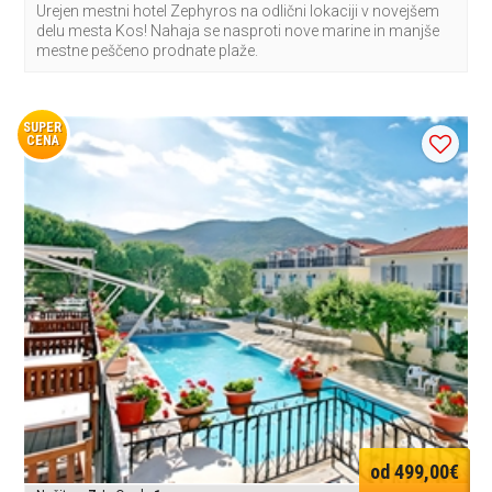
Urejen mestni hotel Zephyros na odlični lokaciji v novejšem
delu mesta Kos! Nahaja se nasproti nove marine in manjše
mestne peščeno prodnate plaže.
SUPER
CENA
od 499,00€