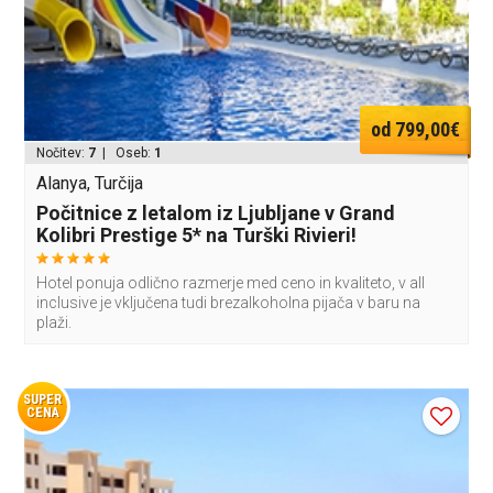
od 799,00€
Nočitev:
7
| Oseb:
1
Alanya, Turčija
Počitnice z letalom iz Ljubljane v Grand
Kolibri Prestige 5* na Turški Rivieri!
Hotel ponuja odlično razmerje med ceno in kvaliteto, v all
inclusive je vključena tudi brezalkoholna pijača v baru na
plaži.
SUPER
CENA