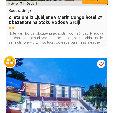
Nočitev:
7
| Oseb:
1
Rodos, Grčija
Z letalom iz Ljubljane v Marin Congo hotel 2*
z bazenom na otoku Rodos v Grčiji!
Hotel vam bo dal občutek prijetnosti in domačnosti. Njegova
odlična lokacija nudi vse na dosegu roke, plažo oddaljeno le
2 minuti hoje, v bližini so tudi trgovinice, bari in restavracije.
SUPER
CENA