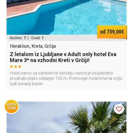
od 739,00€
Nočitev:
7
| Oseb:
1
Heraklion, Kreta, Grčija
Z letalom iz Ljubljane v Adult only hotel Eva
Mare 3* na vzhodni Kreti v Grčiji!
Hotel samo za odrasle na obrobju vasice je od peščeno
prodnate plaže oddaljen 150 m. Prenovljen hotel ima na voljo
tudi zunanji bazen.
SUPER
CENA