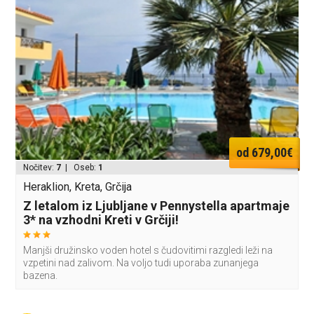
od 679,00€
Nočitev:
7
| Oseb:
1
Heraklion, Kreta, Grčija
Z letalom iz Ljubljane v Pennystella apartmaje
3* na vzhodni Kreti v Grčiji!
Manjši družinsko voden hotel s čudovitimi razgledi leži na
vzpetini nad zalivom. Na voljo tudi uporaba zunanjega
bazena.