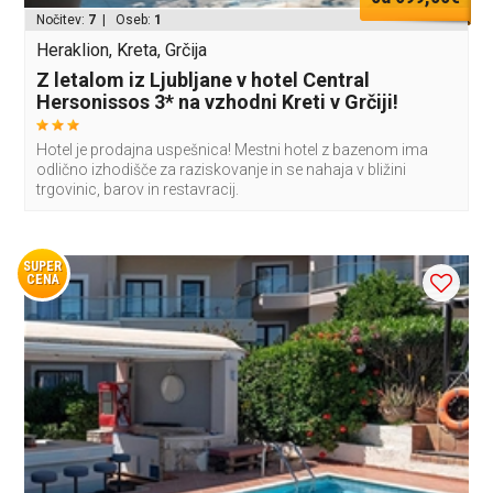
Nočitev:
7
| Oseb:
1
Heraklion, Kreta, Grčija
Z letalom iz Ljubljane v hotel Central
Hersonissos 3* na vzhodni Kreti v Grčiji!
Hotel je prodajna uspešnica! Mestni hotel z bazenom ima
odlično izhodišče za raziskovanje in se nahaja v bližini
trgovinic, barov in restavracij.
SUPER
CENA