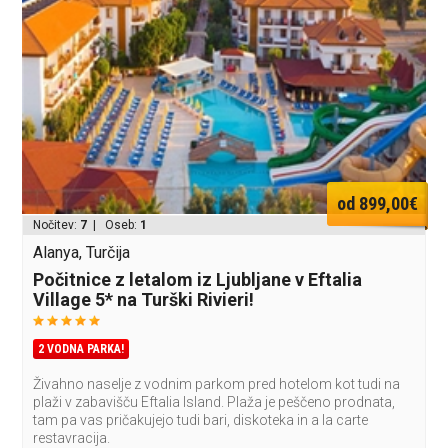
od 899,00€
Nočitev:
7
| Oseb:
1
Alanya, Turčija
Počitnice z letalom iz Ljubljane v Eftalia
Village 5* na Turški Rivieri!
2 VODNA PARKA!
Živahno naselje z vodnim parkom pred hotelom kot tudi na
plaži v zabavišču Eftalia Island. Plaža je peščeno prodnata,
tam pa vas pričakujejo tudi bari, diskoteka in a la carte
restavracija.