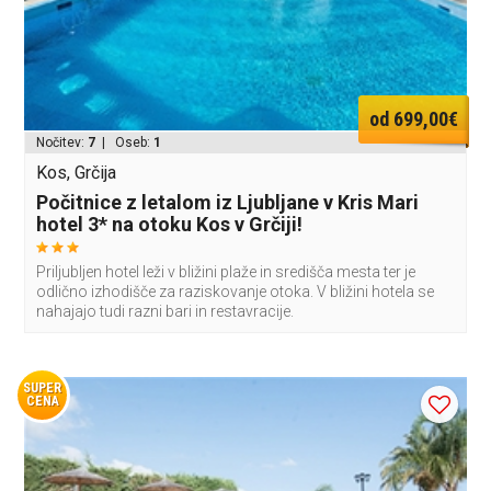
od 699,00€
Nočitev:
7
| Oseb:
1
Kos, Grčija
Počitnice z letalom iz Ljubljane v Kris Mari
hotel 3* na otoku Kos v Grčiji!
Priljubljen hotel leži v bližini plaže in središča mesta ter je
odlično izhodišče za raziskovanje otoka. V bližini hotela se
nahajajo tudi razni bari in restavracije.
SUPER
CENA