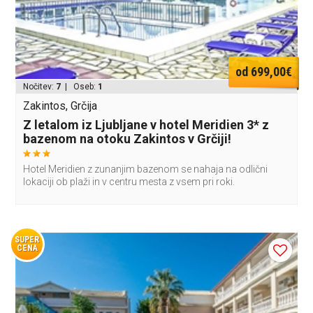
od 699,00€
Nočitev:
7
| Oseb:
1
Zakintos, Grčija
Z letalom iz Ljubljane v hotel Meridien 3* z
bazenom na otoku Zakintos v Grčiji!
Hotel Meridien z zunanjim bazenom se nahaja na odlični
lokaciji ob plaži in v centru mesta z vsem pri roki.
SUPER
CENA