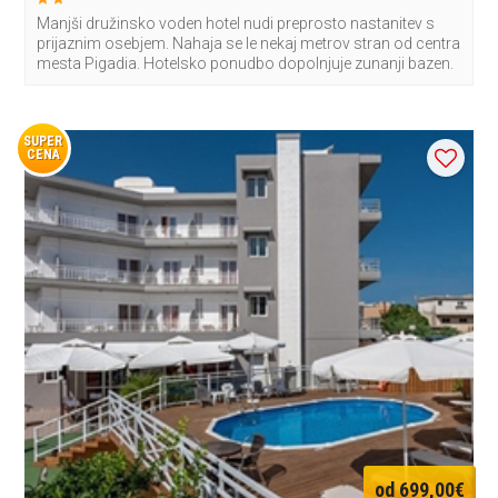
Manjši družinsko voden hotel nudi preprosto nastanitev s
prijaznim osebjem. Nahaja se le nekaj metrov stran od centra
mesta Pigadia. Hotelsko ponudbo dopolnjuje zunanji bazen.
SUPER
CENA
od 699,00€