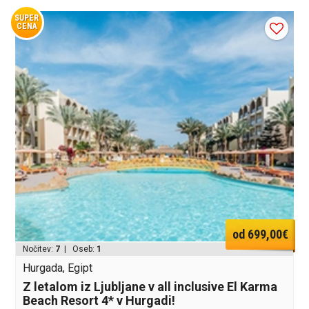
SUPER
CENA
od 699,00€
Nočitev:
7
| Oseb:
1
Hurgada, Egipt
Z letalom iz Ljubljane v all inclusive El Karma
Beach Resort 4* v Hurgadi!