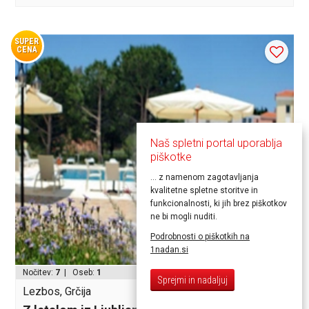
SUPER
CENA
Naš spletni portal uporablja
piškotke
... z namenom zagotavljanja
kvalitetne spletne storitve in
funkcionalnosti, ki jih brez piškotkov
ne bi mogli nuditi.
Podrobnosti o piškotkih na
1nadan.si
od 499,00€
Nočitev:
7
| Oseb:
1
Sprejmi in nadaljuj
Lezbos, Grčija