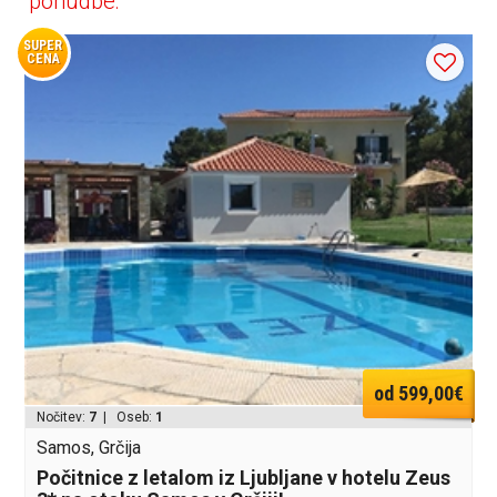
ponudbe:
SUPER
CENA
od 599,00€
Nočitev:
7
| Oseb:
1
Samos, Grčija
Počitnice z letalom iz Ljubljane v hotelu Zeus