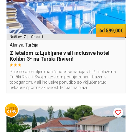
od 599,00€
Nočitev:
7
| Oseb:
1
Alanya, Turčija
Z letalom iz Ljubljane v all inclusive hotel
Kolibri 3* na Turški Rivieri!
Prijetno opremljen manjši hotel se nahaja v bližini plaže na
Turški Rivieri. Svojim gostom ponuja zunanji bazen s
toboganom, v all inclusive ponudbo so vključene tudi
nekatere športne aktivnosti ter bar na plaži.
SUPER
CENA