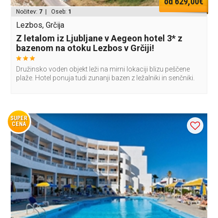
od 629,00€
Nočitev:
7
| Oseb:
1
Lezbos, Grčija
Z letalom iz Ljubljane v Aegeon hotel 3* z
bazenom na otoku Lezbos v Grčiji!
Družinsko voden objekt leži na mirni lokaciji blizu peščene
plaže. Hotel ponuja tudi zunanji bazen z ležalniki in senčniki.
SUPER
CENA