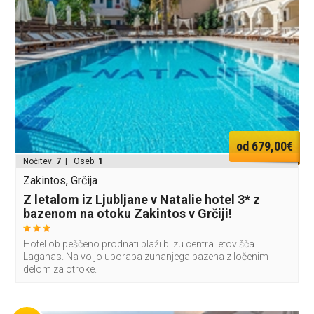
od 679,00€
Nočitev:
7
| Oseb:
1
Zakintos, Grčija
Z letalom iz Ljubljane v Natalie hotel 3* z
bazenom na otoku Zakintos v Grčiji!
Hotel ob peščeno prodnati plaži blizu centra letovišča
Laganas. Na voljo uporaba zunanjega bazena z ločenim
delom za otroke.