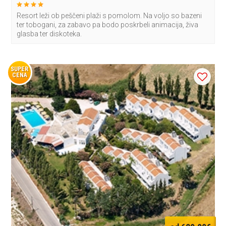
Resort leži ob peščeni plaži s pomolom. Na voljo so bazeni
ter tobogani, za zabavo pa bodo poskrbeli animacija, živa
glasba ter diskoteka.
SUPER
CENA