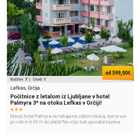
od 599,00€
Nočitev:
7
| Oseb:
1
Lefkas, Grčija
Počitnice z letalom iz Ljubljane v hotel
Palmyra 3* na otoku Lefkas v Grčiji!
Manjši hotel Palmyra se nahaja na odlični lokaciji, kjer je vse
pri roki in le 50 m do plaže! Na voljo tudi uporaba bazena.