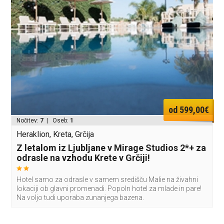
od 599,00€
Nočitev:
7
| Oseb:
1
Heraklion, Kreta, Grčija
Z letalom iz Ljubljane v Mirage Studios 2*+ za
odrasle na vzhodu Krete v Grčiji!
Hotel samo za odrasle v samem središču Malie na živahni
lokaciji ob glavni promenadi. Popoln hotel za mlade in pare!
Na voljo tudi uporaba zunanjega bazena.