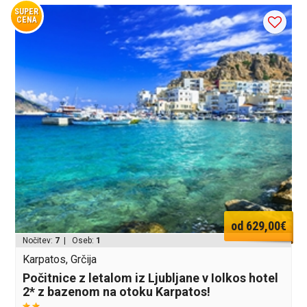
SUPER
CENA
od 629,00€
Nočitev:
7
| Oseb:
1
Karpatos, Grčija
Počitnice z letalom iz Ljubljane v Iolkos hotel
2* z bazenom na otoku Karpatos!