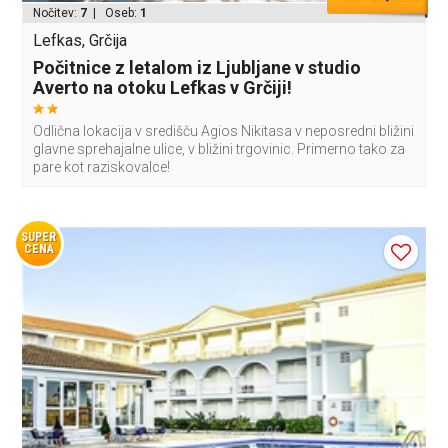
Nočitev:
7
| Oseb:
1
Lefkas, Grčija
Počitnice z letalom iz Ljubljane v studio
Averto na otoku Lefkas v Grčiji!
Odlična lokacija v središču Agios Nikitasa v neposredni bližini
glavne sprehajalne ulice, v bližini trgovinic. Primerno tako za
pare kot raziskovalce!
SUPER
CENA