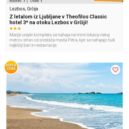
Nočitev:
7
| Oseb:
1
Lezbos, Grčija
Z letalom iz Ljubljane v Theofilos Classic
hotel 3* na otoku Lezbos v Grčiji!
Manjši urejen kompleks se nahaja na mirni lokaciji nekaj
metrov stran od središča mesta Petra, kjer se nahajajo tudi
najbližji bari in restavracije.
SUPER
CENA