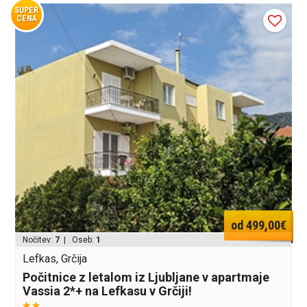
SUPER
CENA
od 499,00€
Nočitev:
7
| Oseb:
1
Lefkas, Grčija
Počitnice z letalom iz Ljubljane v apartmaje
Vassia 2*+ na Lefkasu v Grčiji!