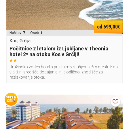
od 699,00€
Nočitev:
7
| Oseb:
1
Kos, Grčija
Počitnice z letalom iz Ljubljane v Theonia
hotel 2* na otoku Kos v Grčiji!
Družinsko voden hotel s prijetnim vzdušjem leži v mestu Kos
v bližini središča dogajanja in je odlično izhodišče za
raziskovanje otoka.
SUPER
CENA