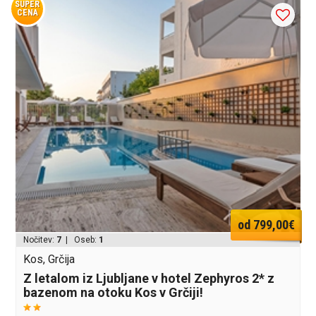
SUPER
CENA
od 799,00€
Nočitev:
7
| Oseb:
1
Kos, Grčija
Z letalom iz Ljubljane v hotel Zephyros 2* z
bazenom na otoku Kos v Grčiji!