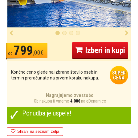
799
Izberi in kupi
,00€
od
Končno ceno glede na izbrano število oseb in
SUPER
CENA
termin preračunate na prvem koraku nakupa.
Nagrajujemo zvestobo
Ob nakupu ti vrnemo
4,00€
na eDenarnico
✓
Ponudba je uspela!
Shrani na seznam želja