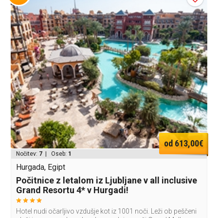
od 613,00€
Nočitev:
7
| Oseb:
1
Hurgada, Egipt
Počitnice z letalom iz Ljubljane v all inclusive
Grand Resortu 4* v Hurgadi!
Hotel nudi očarljivo vzdušje kot iz 1001 noči. Leži ob peščeni