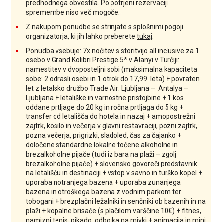
predhodnega obvestila. Po potrjeni rezervaciji
spremembe niso več mogoče.
Z nakupom ponudbe se strinjate s splošnimi pogoji
organizatorja, ki jih lahko preberete
tukaj
.
Ponudba vsebuje: 7x nočitev s storitvijo all inclusive za 1
osebo v Grand Kolibri Prestige 5* v Alanyi v Turčiji:
namestitev v dvoposteljni sobi (maksimalna kapaciteta
sobe: 2 odrasli osebi in 1 otrok do 17,99. leta) + povraten
let z letalsko družbo Trade Air: Ljubljana – Antalya –
Ljubljana + letališke in varnostne pristojbine + 1 kos
oddane prtljage do 20 kg in ročna prtljaga do 5 kg +
transfer od letališča do hotela in nazaj + amopostrežni
zajtrk, kosilo in večerja v glavni restavraciji,
pozni zajtrk,
pozna večerja, prigrizki, sladoled, čas za čajanko +
določene standardne lokalne točene alkoholne in
brezalkoholne pijače (tudi iz bara na plaži – zgolj
brezalkoholne pijače) +
slovensko govoreči predstavnik
na letališču in destinaciji + vstop v savno in turško kopel +
uporaba notranjega bazena + uporaba zunanjega
bazena in otroškega bazena z vodnim parkom ter
tobogani + brezplačni ležalniki in senčniki ob bazenih in na
plaži + kopalne brisače (s plačilom varščine 10€) +
fitnes,
namizni tenis, pikado, odbojka na mivki +
animacija in mini