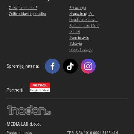
Zakaj 1nadan.si?
Potovanja
Želite objaviti ponudbo
Hrana in pijača
Lepota in zdravje
Šport in prosti čas
Izdelki
Dom in avto
Zdravje
Izobraževanje
Spremljaj nas na:
Partnerji:
MEDIA LAB d.o.o.
Poslovni naslov:
TRR: SI56 1010 0004 8153 414