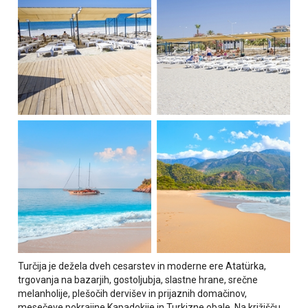
Turčija je dežela dveh cesarstev in moderne ere Atatürka,
trgovanja na bazarjih, gostoljubja, slastne hrane, srečne
melanholije, plešočih dervišev in prijaznih domačinov,
mesečeve pokrajine Kapadokije in Turkizne obale. Na križišču