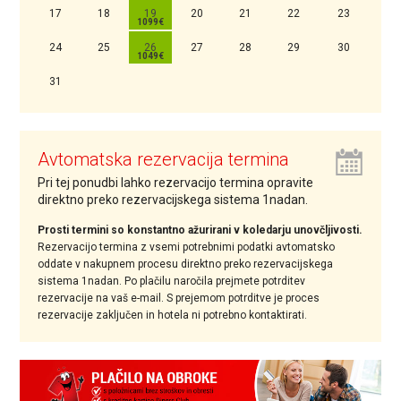
17
18
19
20
21
22
23
24
25
26
27
28
29
30
31
Avtomatska rezervacija termina
Pri tej ponudbi lahko rezervacijo termina opravite
direktno preko rezervacijskega sistema 1nadan.
Prosti termini so konstantno ažurirani v koledarju unovčljivosti.
Rezervacijo termina z vsemi potrebnimi podatki avtomatsko
oddate v nakupnem procesu direktno preko rezervacijskega
sistema 1nadan. Po plačilu naročila prejmete potrditev
rezervacije na vaš e-mail. S prejemom potrditve je proces
rezervacije zaključen in hotela ni potrebno kontaktirati.