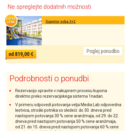
Ne spreglejte dodatnih možnosti
SUPER
Superior soba 2+2
CENA
Poglej ponudbo
od 819,00 €
Podrobnosti o ponudbi
Rezervacijo opravite v nakupnem procesu kupona
direktno preko rezervacijskega sistema 1nadan.
V primeru odpovedi potovanja velja Media Lab odpovedna
lestvica, stroški potnika so sledeči: do 30. dneva pred
nastopom potovanja 30 % cene aranžmaja, od 29. do 22.
dneva pred nastopom potovanja 50 % cene aranžmaja,
od 21. do 15. dneva pred nastopom potovanja 60 % cene