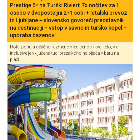
Prestige 5* na Turški Rivieri: 7x nočitev za 1
osebo v dvoposteljni 2+1 sobi + letalski prevoz
iz Ljubljane + slovensko govoreči predstavnik
na destinaciji + vstop v savno in turško kopel +
uporaba bazenov!
Hotel ponuja odlično razmerje med ceno in kvaliteto, v all
inclusive je vključena tudi brezalkoholna pijača v baru na
plaži.