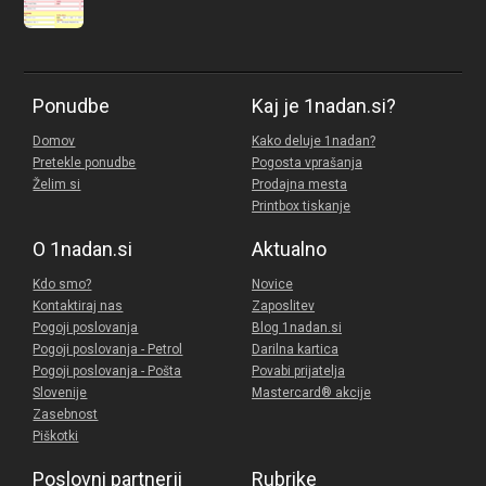
Ponudbe
Kaj je 1nadan.si?
Domov
Kako deluje 1nadan?
Pretekle ponudbe
Pogosta vprašanja
Želim si
Prodajna mesta
Printbox tiskanje
O 1nadan.si
Aktualno
Kdo smo?
Novice
Kontaktiraj nas
Zaposlitev
Pogoji poslovanja
Blog 1nadan.si
Pogoji poslovanja - Petrol
Darilna kartica
Pogoji poslovanja - Pošta
Povabi prijatelja
Slovenije
Mastercard® akcije
Zasebnost
Piškotki
Poslovni partnerji
Rubrike