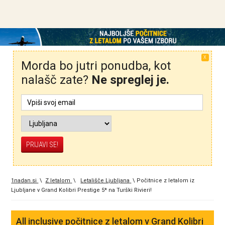
X
Morda bo jutri ponudba, kot
nalašč zate?
Ne spreglej je.
1nadan.si
\
Z letalom
\
Letališče Ljubljana
\
Počitnice z letalom iz
Ljubljane v Grand Kolibri Prestige 5* na Turški Rivieri!
All inclusive počitnice z letalom v Grand Kolibri