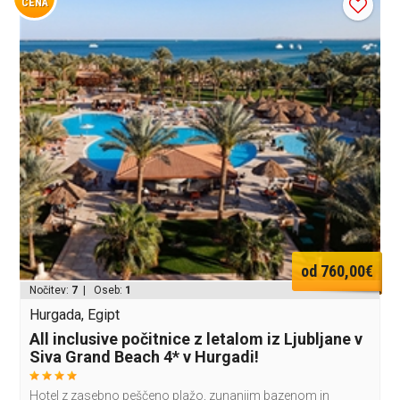
CENA
od 760,00€
Nočitev:
7
| Oseb:
1
Hurgada, Egipt
All inclusive počitnice z letalom iz Ljubljane v
Siva Grand Beach 4* v Hurgadi!
Hotel z zasebno peščeno plažo, zunanjim bazenom in