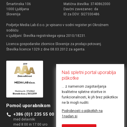
Šmartinska 106
Matična številka: 3740862000
1000 Ljubljana
Davčni zavezanec: da
Slovenija
ID za DDV: SI27330486
Podjetje Media Lab d.o.o. je vpisano v sodni register pri Okrožnem
sodišču
v Ljubljani: Številka registrskega vpisa 2010/18231.
Licenca gospodarske zbornice Slovenije za prodajo potovanj.
Številka licence 1329 z dne 08.03.2012 za agenta.
Naš spletni portal uporablja
piškotke
... z namenom zagotavljanja
kvalitetne spletne storitve in
funkcionalnosti, ki jih brez piškotkov
ne bi mogli nuditi.
Pomoč uporabnikom
Želite objaviti ponudbo
Podrobnosti o piškotkih na
+386 (0)1 235 55 00
Kontakt za poslovne uporabnike
1nadan.si
med delavniki
med 8:00 in 17:00 uro