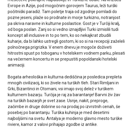
Evrope in Azije, pod mogočnim gorovjem Taurus, leži turški
počitniški paradiž. Tam poletje traja od zgodnje pomladi do
pozne jeseni, plaže so prodnate in morje turkizno, notranjost
pa skriva naravne in kulturne poslastice. Gost je v Turčiji kralj,
od boga poslan. Zanj so si vedno iznajdljivi Turki izmislili tudi
koncept all inclusive in to po tem, ko so nekajkrat zbudili
kuharje, da bi lahko ustregli gostom, ki so si na recepciji zaželeli
polnočnega prigrizka. V enem dnevu je mogoče doživeti
hitrostni spust po toboganu v hotelskem vodnem parku, plesati
na večernem koncertu in se prepustiti popoldanski hotelski
animaciji.
Bogata arheološka in kulturna dediščina je posledica prepleta
mnogih civilizacij, ki so živele na turških tleh. Stari Rimljani in
Grki, Bizantinci in Otomani, vsi imajo svoj delež v turškem
kulturnem bazarju. Turčija je raj za barantanje! Barvni živ žav
na turških bazarjih je svet zase. Usnje, nakit, preproge,
začimbe in druge dobrine so na prodaj po izvrstnih cenah, še
posebej po barantanju. Turška kuhinja je med desetimi
najboljšimi na svetu. Antalya je moderno glavno mesto turške
riviere, kamor z valovi prihajajo zgodbe iz antike.