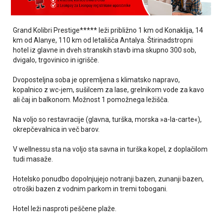
Grand Kolibri Prestige***** leži
približno 1 km od Konaklija, 14
km od Alanye, 110 km od letališča Antalya. Štirinadstropni
hotel iz glavne in dveh stranskih stavb ima skupno 300 sob,
dvigalo, trgovinico in igrišče.
Dvoposteljna soba je opremljena s klimatsko napravo,
kopalnico z wc-jem, sušilcem za lase, grelnikom vode za kavo
ali čaj in balkonom.
Možnost 1 pomožnega ležišča.
Na voljo so
restavracije (glavna, turška, morska »a-la-carte«)
,
okrepčevalnica in več barov.
V wellnessu sta na voljo sta savna in turška kopel, z doplačilom
tudi masaže.
Hotelsko ponudbo dopolnjujejo notranji bazen, zunanji b
azen,
otroški bazen z vodnim parkom in tremi tobogani.
Hotel leži
nasproti peščene plaže.