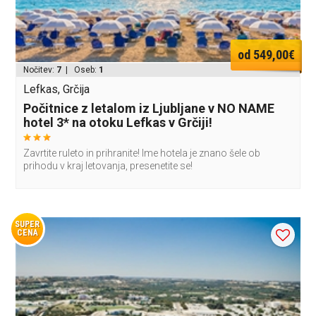
od 549,00€
Nočitev:
7
| Oseb:
1
Lefkas, Grčija
Počitnice z letalom iz Ljubljane v NO NAME
hotel 3* na otoku Lefkas v Grčiji!
Zavrtite ruleto in prihranite! Ime hotela je znano šele ob
prihodu v kraj letovanja, presenetite se!
SUPER
CENA