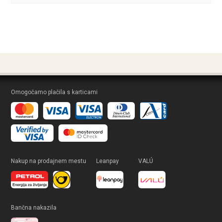
Omogočamo plačila s karticami
Nakup na prodajnem mestu
Leanpay
VALÚ
Bančna nakazila