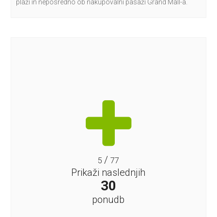
plaži in neposredno ob nakupovalni pasaži Grand Mall-a.
/
5
77
Prikaži naslednjih
30
ponudb