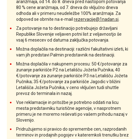
aranžmaja, od 14. do 8. dneva pred nastopom potovanja
80 % cene aranžmaja, od 7. dneva do vključno dneva
odhoda ali v primeru neudeležbe 100% aranžmaja. Za
odpoved se obrnite na e-mail
rezervacije@1nadan.si
.
Za potovanje na to destinacijo potrebujejo državljani
Republike Slovenije veljaven potni list z veljavnostjo še
vsaj 6 mesecev od datuma zaključka potovanja.
Možna doplačila na destinaciji: različni fakultativni izleti, ki
vam jih predstavi Palmin predstavnik na destinaciji.
Možna doplačila v nakupnem procesu: 50 €/potovanje za
zunanje parkirišče P2 na Letališču Jožeta Pučnika; 40
€/potovanje za zunanje parkirišče P3 na Letališču Jožeta
Pučnika; 35 €/potovanje za parkirišče Jagodic v bližini
Letališča Jožeta Pučnika, v ceno vključen tudi shuttle
prevoz do terminala in nazaj.
Vse reklamacije in pritožbe je potrebno oddati na licu
mesta predstavniku turistične agencije, v nasprotnem
primeru je ne moremo reševati po vašem prihodu nazaj v
Slovenijo.
Pridružujemo si pravico do spremembe cen, razprodanih
terminov in prodajnih pogojev v kateremkoli trenutku brez