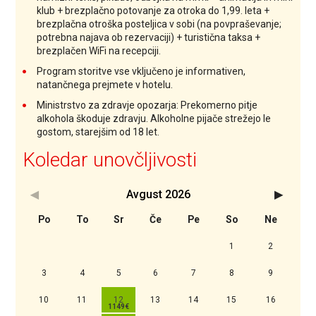
klub + brezplačno potovanje za otroka do 1,99. leta +
brezplačna otroška posteljica v sobi (na povpraševanje;
potrebna najava ob rezervaciji) + turistična taksa +
brezplačen WiFi na recepciji.
Program storitve vse vključeno je informativen,
natančnega prejmete v hotelu.
Ministrstvo za zdravje opozarja: Prekomerno pitje
alkohola škoduje zdravju. Alkoholne pijače strežejo le
gostom, starejšim od 18 let.
Koledar unovčljivosti
Avgust
2026
<Prejšnji
Nasledn
Po
To
Sr
Če
Pe
So
Ne
1
2
3
4
5
6
7
8
9
10
11
12
13
14
15
16