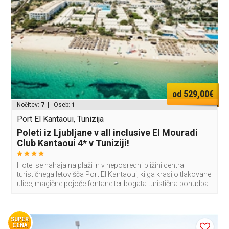
od 529,00€
Nočitev:
7
| Oseb:
1
Port El Kantaoui, Tunizija
Poleti iz Ljubljane v all inclusive El Mouradi
Club Kantaoui 4* v Tuniziji!
Hotel se nahaja na plaži in v neposredni bližini centra
turističnega letovišča Port El Kantaoui, ki ga krasijo tlakovane
ulice, magične pojoče fontane ter bogata turistična ponudba.
SUPER
CENA