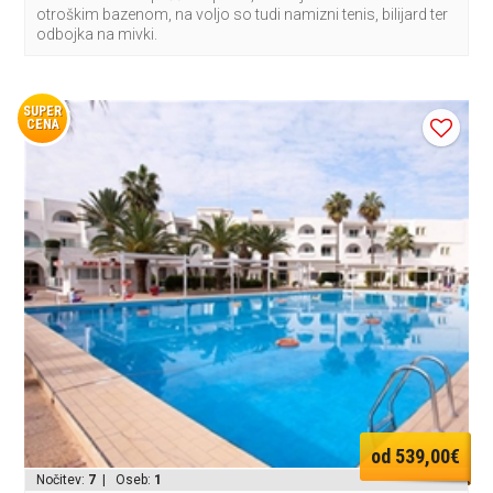
otroškim bazenom, na voljo so tudi namizni tenis, bilijard ter
odbojka na mivki.
SUPER
CENA
od 539,00€
Nočitev:
7
| Oseb:
1