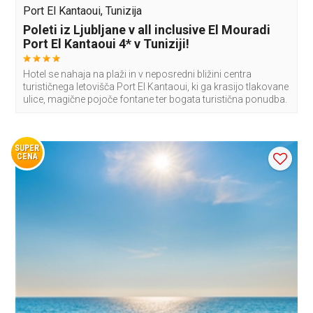
Port El Kantaoui, Tunizija
Poleti iz Ljubljane v all inclusive El Mouradi
Port El Kantaoui 4* v Tuniziji!
Hotel se nahaja na plaži in v neposredni bližini centra
turističnega letovišča Port El Kantaoui, ki ga krasijo tlakovane
ulice, magične pojoče fontane ter bogata turistična ponudba.
SUPER
CENA